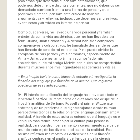
problemas que desarrolla el pensamiento filosófico, que
podemos debatir entre distintas corrientes, que no debemos ser
demasiado sumisos frente a una forma de pensar y que
podemos ejercer el pensamiento crítico de manera
argumentativa y reflexiva; incluso, que debemos ser creativos,
aventureros y atrevidos en la tarea de pensar.
Como puede verse, he llevado una vida personal y familiar
entretejida con la vida académica, que me han llevado a ser
feliz. Oriana, Juan Sebastián y Aldemar han sido cómplices
comprensivos y colaborativos; he transitado dos senderos que
han llenado de sentido mi existencia. Y no puedo olvidar la
compañía de mis padres y mis hermanos, especialmente de
Anita y Jairo, quienes también han acompañado mis
ansiedades; ni de mi amiga Melvita con quien he compartartido
durante muchos años mis inquietudes académicas y vitales.
–
En principio tuviste como líneas de estudio e investigación la
filosofía
del lenguaje y la filosofía de la acción. Qué registros
quedaron de esas
aplicaciones.
R/. El interés por la filosofía del lenguaje ha atravesado todo mi
itinerario filosófico. Durante cerca de diez años me ocupé de la
filosofía analítica de Bertrand Russell y el primer Wittgenstein,
ante todo, de un problema que sigo trabajando desde nuevas
perspectivas teóricas: la relación entre lenguaje, pensamiento y
realidad. A través de estos autores entendí que el lenguaje es el
vehículo más radical creado por la cultura para pensar la
realidad, para construir pensamiento y conocimiento acerca del
mundo, esto es, de las diversas esferas de la realidad. Esta
misma reflexión me mostró las deficiencias de la filosofía
analítica centrada en el análisis del lenguaje de la ciencia,