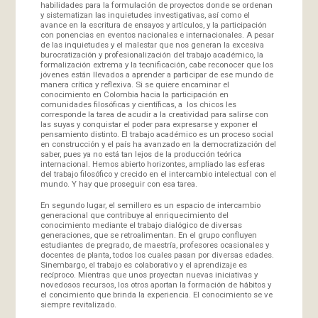
habilidades para la formulación de proyectos donde se ordenan
y sistematizan las inquietudes investigativas, así como el
avance en la escritura de ensayos y artículos, y la participación
con ponencias en eventos nacionales e internacionales. A pesar
de las inquietudes y el malestar que nos generan la excesiva
burocratización y profesionalización del trabajo académico, la
formalización extrema y la tecnificación, cabe reconocer que los
jóvenes están llevados a aprender a participar de ese mundo de
manera crítica y reflexiva. Si se quiere encaminar el
conocimiento en Colombia hacia la participación en
comunidades filosóficas y científicas, a los chicos les
corresponde la tarea de acudir a la creatividad para salirse con
las suyas y conquistar el poder para expresarse y exponer el
pensamiento distinto. El trabajo académico es un proceso social
en construcción y el país ha avanzado en la democratización del
saber, pues ya no está tan lejos de la producción teórica
internacional. Hemos abierto horizontes, ampliado las esferas
del trabajo filosófico y crecido en el intercambio intelectual con el
mundo. Y hay que proseguir con esa tarea.
En segundo lugar, el semillero es un espacio de intercambio
generacional que contribuye al enriquecimiento del
conocimiento mediante el trabajo dialógico de diversas
generaciones, que se retroalimentan. En el grupo confluyen
estudiantes de pregrado, de maestría, profesores ocasionales y
docentes de planta, todos los cuales pasan por diversas edades.
Sinembargo, el trabajo es colaborativo y el aprendizaje es
recíproco. Mientras que unos proyectan nuevas iniciativas y
novedosos recursos, los otros aportan la formación de hábitos y
el concimiento que brinda la experiencia. El conocimiento se ve
siempre revitalizado.