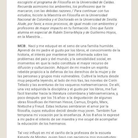
escogiste el programa de Filosofía en la Universidad de Caldas.
Recuerda asimismo los ambientes, los profesores que te
marcaron, con las debidas razones./ Para continuar con tus
estudios, hiciste la Maestría en Filosofía en la Universidad
Nacional de Colombia y el Doctorado en la Universidad de Sevilla.
Alude, por favor, a esos procesos, de igual modo con ambientes y
profesores de mayor impacto en tu formación. Creo que fuiste
alumna en especial de Rubén Sierra-Mejía y de Guillermo Hoyos,
en la Maestría….
MCB.
Nací y me eduqué en el seno de una familia humilde.
Aprendí de mi padre el gusto por los libros, el conocimiento de la
historia, el interés por mantener bien informada sobre los
problemas del país y del mundo, y la sensibilidad social, en
momentos en que la radio constituía el mayor recurso de
difusión y culturización. Adquirí de mi madre un espíritu
rebelde propicio a la defensa de los derechos de la mujer y de
las personas y grupos más vulnerables. Cultivé la lectura desde
muy pequeña leyendo, al lado de mis tías, las novelas de Corín
Tellado y las aventuras de los vaqueros norteamericanos. De allí,
una vez adquirida la disciplina y el gusto por los libros, me fue
fácil transitar hacia la literatura colombiana y latinoamericana, y,
poco después -por los 16 años- a la degustación de algunas
obras filosóficas de Herman Hesse, Camus, Engels, Marx,
Nietsche y Freud. Estas lecturas sembraron el amor por la
filosofía, cuyos estudios decidí desde muy joven. También fue
temprana mi vocación por la enseñanza. A los 8 años le expresé
a mi padre el interés de ser maestra y me ocupé de acompañar
la educación de los hermanos.
Tal vez influyó en mí el cariño de la profesora de la escuela
Kenedy de Minitas, quien llevó con paciencia mis inquietudes;