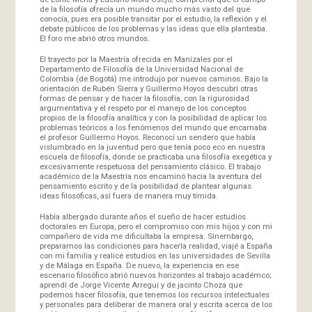
de la filosofía ofrecía un mundo mucho más vasto del que
conocía, pues era posible transitar por el estudio, la reflexión y el
debate públicos de los problemas y las ideas que ella planteaba.
El foro me abrió otros mundos.
El trayecto por la Maestría ofrecida en Manizales por el
Departamento de Filosofía de la Universidad Nacional de
Colombia (de Bogotá) me introdujo por nuevos caminos. Bajo la
orientación de Rubén Sierra y Guillermo Hoyos descubrí otras
formas de pensar y de hacer la filosofía, con la rigurosidad
argumentativa y el respeto por el manejo de los conceptos
propios de la filosofía analítica y con la posibilidad de aplicar los
problemas teóricos a los fenómenos del mundo que encarnaba
el profesor Guillermo Hoyos. Reconocí un sendero que había
vislumbrado en la juventud pero que tenía poco eco en nuestra
escuela de filosofía, donde se practicaba una filosofía exegética y
excesivamente respetuosa del pensamiento clásico. El trabajo
académico de la Maestría nos encaminó hacia la aventura del
pensamiento escrito y de la posibilidad de plantear algunas
ideas filosóficas, así fuera de manera muy tímida.
Había albergado durante años el sueño de hacer estudios
doctorales en Europa, pero el compromiso con mis hijos y con mi
compañero de vida me dificultaba la empresa. Sinembargo,
preparamos las condiciones para hacerla realidad, viajé a España
con mi familia y realicé estudios en las universidades de Sevilla
y de Málaga en España. De nuevo, la experiencia en ese
escenario filosófico abrió nuevos horizontes al trabajo académco;
aprendí de Jorge Vicente Arregui y de jacinto Choza que
podemos hacer filosofía, que tenemos los recursos intelectuales
y personales para deliberar de manera oral y escrita acerca de los