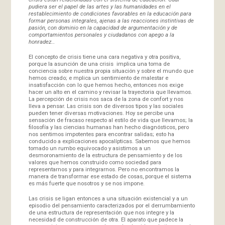
pudiera ser el papel de las artes y las humanidades en el
restablecimiento de condiciones favorables en la educación para
formar personas integrales, ajenas a las reacciones instintivas de
pasión, con dominio en la capacidad de argumentación y de
comportamientos personales y ciudadanos con apego a la
honradez…
El concepto de crisis tiene una cara negativa y otra positiva,
porque la asunción de una crisis implica una toma de
conciencia sobre nuestra propia situación y sobre el mundo que
hemos creado; e mplica un sentimiento de malestar e
insatisfacción con lo que hemos hecho, entonces nos exige
hacer un alto en el camino y revisar la trayectoria que llevamos.
La percepción de crisis nos saca de la zona de confort y nos
lleva a pensar. Las crisis son de diversos tipos y las sociales
pueden tener diversas motivaciones. Hoy se percibe una
sensación de fracaso respecto al estilo de vida que llevamos; la
filosofía y las ciencias humanas han hecho diagnósticos, pero
nos sentimos impotentes para encontrar salidas; esto ha
conducido a explicaciones apocalípticas. Sabemos que hemos
tomado un rumbo equivocado y asistimos a un
desmoronamiento de la estructura de pensamiento y de los
valores que hemos construido como sociedad para
representarnos y para integrarnos. Pero no encontramos la
manera de transformar ese estado de cosas, porque el sistema
es más fuerte que nosotros y se nos impone.
Las crisis se ligan entonces a una situación existencial y a un
episodio del pensamiento caracterizados por el derrumbamiento
de una estructura de representación que nos integre y la
necesidad de construcción de otra. El aparato que padece la