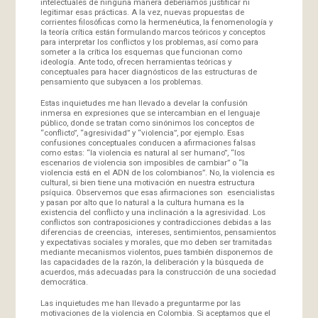
intelectuales de ninguna manera deberíamos justificar ni
legitimar esas prácticas. A la vez, nuevas propuestas de
corrientes filosóficas como la hermenéutica, la fenomenología y
la teoría crítica están formulando marcos teóricos y conceptos
para interpretar los conflictos y los problemas, así como para
someter a la crítica los esquemas que funcionan como
ideología. Ante todo, ofrecen herramientas teóricas y
conceptuales para hacer diagnósticos de las estructuras de
pensamiento que subyacen a los problemas.
Estas inquietudes me han llevado a develar la confusión
inmersa en expresiones que se intercambian en el lenguaje
público, donde se tratan como sinónimos los conceptos de
“conflicto”, “agresividad” y “violencia”, por ejemplo. Esas
confusiones conceptuales conducen a afirmaciones falsas
como estas: “la violencia es natural al ser humano”, “los
escenarios de violencia son imposibles de cambiar” o “la
violencia está en el ADN de los colombianos”. No, la violencia es
cultural, si bien tiene una motivación en nuestra estructura
psíquica. Observemos que esas afirmaciones son esencialistas
y pasan por alto que lo natural a la cultura humana es la
existencia del conflicto y una inclinación a la agresividad. Los
conflictos son contraposiciones y contradicciones debidas a las
diferencias de creencias, intereses, sentimientos, pensamientos
y expectativas sociales y morales, que mo deben ser tramitadas
mediante mecanismos violentos, pues también disponemos de
las capacidades de la razón, la deliberación y la búsqueda de
acuerdos, más adecuadas para la construcción de una sociedad
democrática.
Las inquietudes me han llevado a preguntarme por las
motivaciones de la violencia en Colombia. Si aceptamos que el