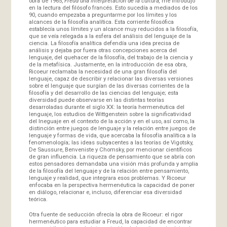
obra de 1965,
Freud una interpretación de la cultura,
me introdujo
en la lectura del filósofo francés. Esto sucedía a mediados de los
90, cuando empezaba a preguntarme por los límites y los
alcances de la filosofía analítica. Esta corriente filosófica
establecía unos límites y un alcance muy reducidos a la filosofía,
que se veía relegada a la esfera del análisis del lenguaje de la
ciencia. La filosofía analítica defendía una idea precisa de
análisis y dejaba por fuera otras concepciones acerca del
lenguaje, del quehacer de la filosofía, del trabajo de la ciencia y
de la metafísica. Justamente, en la introducción de esa obra,
Ricoeur reclamaba la necesidad de una gran filosofía del
lenguaje, capaz de describir y relacionar las diversas versiones
sobre el lenguaje que surgían de las diversas corrientes de la
filosofía y del desarrollo de las ciencias del lenguaje; esta
diversidad puede observarse en las distintas teorías
desarroladas durante el siglo XX: la teoría hermenéutica del
lenguaje, los estudios de Wittgenstein sobre la significatividad
del lneguaje en el contexto de la acción y en el uso, así como, la
distinción entre juegos de lenguaje y la relación entre juegos de
lenguaje y formas de vida, que acercaba la filosofía analítica a la
fenomenología; las ideas subyacentes a las teorías de Vigotsky,
De Saussure, Benveniste y Chomsky, por mencionar científicos
de gran influencia. La riqueza de pensamiento que se abría con
estos pensadores demandaba una visión más profunda y amplia
de la filosofía del lenguaje y de la relación entre pensamiento,
lenguaje y realidad, que integrara esos problemas. Y Ricoeur
enfocaba en la perspectiva hermenéutica la capacidad de poner
en diálogo, relacionar e, incluso, diferenciar esa diversidad
teórica.
Otra fuente de seducción ofrecía la obra de Ricoeur: el rigor
hermenéutico para estudiar a Freud, la capacidad de encontrar