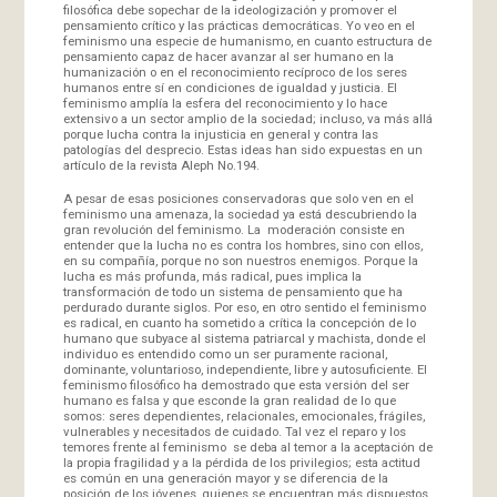
filosófica debe sopechar de la ideologización y promover el
pensamiento crítico y las prácticas democráticas. Yo veo en el
feminismo una especie de humanismo, en cuanto estructura de
pensamiento capaz de hacer avanzar al ser humano en la
humanización o en el reconocimiento recíproco de los seres
humanos entre sí en condiciones de igualdad y justicia. El
feminismo amplía la esfera del reconocimiento y lo hace
extensivo a un sector amplio de la sociedad; incluso, va más allá
porque lucha contra la injusticia en general y contra las
patologías del desprecio. Estas ideas han sido expuestas en un
artículo de la revista Aleph No.194.
A pesar de esas posiciones conservadoras que solo ven en el
feminismo una amenaza, la sociedad ya está descubriendo la
gran revolución del feminismo. La moderación consiste en
entender que la lucha no es contra los hombres, sino con ellos,
en su compañía, porque no son nuestros enemigos. Porque la
lucha es más profunda, más radical, pues implica la
transformación de todo un sistema de pensamiento que ha
perdurado durante siglos. Por eso, en otro sentido el feminismo
es radical, en cuanto ha sometido a crítica la concepción de lo
humano que subyace al sistema patriarcal y machista, donde el
individuo es entendido como un ser puramente racional,
dominante, voluntarioso, independiente, libre y autosuficiente. El
feminismo filosófico ha demostrado que esta versión del ser
humano es falsa y que esconde la gran realidad de lo que
somos: seres dependientes, relacionales, emocionales, frágiles,
vulnerables y necesitados de cuidado. Tal vez el reparo y los
temores frente al feminismo se deba al temor a la aceptación de
la propia fragilidad y a la pérdida de los privilegios; esta actitud
es común en una generación mayor y se diferencia de la
posición de los jóvenes, quienes se encuentran más dispuestos