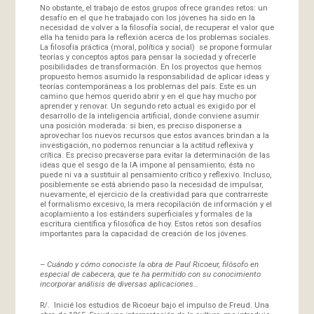
No obstante, el trabajo de estos grupos ofrece grandes retos: un
desafío en el que he trabajado con los jóvenes ha sido en la
necesidad de volver a la filosofía social, de recuperar el valor que
ella ha tenido para la reflexión acerca de los problemas sociales.
La filosofía práctica (moral, política y social) se propone formular
teorías y conceptos aptos para pensar la sociedad y ofrecerle
posibilidades de transformación. En los proyectos que hemos
propuesto hemos asumido la responsabilidad de aplicar ideas y
teorías contemporáneas a los problemas del país. Este es un
camino que hemos querido abrir y en el que hay mucho por
aprender y renovar. Un segundo reto actual es exigido por el
desarrollo de la inteligencia artificial, donde conviene asumir
una posición moderada: si bien, es preciso disponerse a
aprovechar los nuevos recursos que estos avances brindan a la
investigación, no podemos renunciar a la actitud reflexiva y
crítica. Es preciso precaverse para evitar la determinación de las
ideas que el sesgo de la IA impone al pensamiento; ésta no
puede ni va a sustituir al pensamiento crítico y reflexivo. Incluso,
posiblemente se está abriendo paso la necesidad de impulsar,
nuevamente, el ejercicio de la creatividad para que contrarreste
el formalismo excesivo, la mera recopilación de información y el
acoplamiento a los estánders superficiales y formales de la
escritura científica y filosófica de hoy. Estos retos son desafíos
importantes para la capacidad de creación de los jóvenes.
–
Cuándo y cómo conociste la obra de Paul Ricoeur, filósofo en
especial de cabecera, que te ha permitido con su conocimiento
incorporar análisis de diversas aplicaciones…
R/. Inicié los estudios de Ricoeur bajo el impulso de Freud. Una