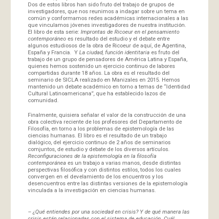
Dos de estos libros han sido fruto del trabajo de grupos de
investigadores, que nos reunimos a indagar sobre un tema en
común y conformamos redes académicas internacionales a las
que vinculamos jóvenes investigadores de nuestra institución.
El libro de esta serie:
Improntas de Ricoeur en el pensamiento
contemporáneo
es resultado del estudio y el debate entre
algunos estudiosos de la obra de Ricoeur de aquí, de Agentina,
España y Francia. Y
La ciudad, función identitaria
es fruto del
trabajo de un grupo de pensadores de América Latina y España,
quienes hemos sostenido un ejercicio continuo de labores
compartidas durante 18 años. La obra es el resultado del
seminario de SICLA realizado en Manizales en 2015. Hemos
mantenido un debate académico en torno a temas de “Identidad
Cultural Latinoamericana”, que ha establecido lazos de
comunidad.
Finalmente, quisiera señalar el valor de la construcción de una
obra colectiva reciente de los profesores del Departamento de
Filosofía, en torno a los problemas de epistemología de las
ciencias humanas. El libro es el resultado de un trabajo
dialógico, del ejercicio continuo de 2 años de seminarios
comjuntos, de estudio y debate de los diversos artículos.
Reconfiguraciones de la epistemología en la filosofía
contemporánea
es un trabajo a varias manos, desde distintas
perspectivas filosófica y con distintos estilos, todos los cuales
convergen en el develamiento de los encuentros y los
desencuentros entre las distintas versiones de la epistemología
vinculada a la investigación en ciencias humanas.
–
¿Qué entiendes por una sociedad en crisis? Y de qué manera las
crisis están relacionadas con el sistema de educación. Cuál