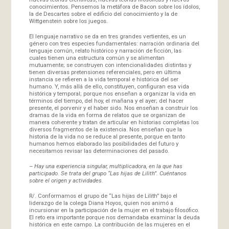
conocimientos. Pensemos la metáfora de Bacon sobre los ídolos,
la de Descartes sobre el edificio del conocimiento y la de
Wittgenstein sobre los juegos.
El lenguaje narrativo se da en tres grandes vertientes, es un
género con tres especies fundamentales: narración ordinaria del
lenguaje común, relato histórico y narración de ficción, las
cuales tienen una estructura común y se alimentan
mutuamente; se construyen con intencionalidades distintas y
tienen diversas pretensiones referenciales, pero en última
instancia se refieren a la vida temporal e histórica del ser
humano. Y, más allá de ello, constituyen, configuran esa vida
histórica y temporal; porque nos enseñan a organizar la vida en
términos del tiempo, del hoy, el mañana y el ayer; del hacer
presente, el porvenir y el haber sido. Nos enseñan a construir los
dramas de la vida en forma de relatos que se organizan de
manera coherente y tratan de articular en historias completas los
diversos fragmentos de la existencia. Nos enseñan que la
historia de la vida no se reduce al presente, porque en tanto
humanos hemos elaborado las posibilidades del futuro y
necesitamos revisar las determinaciones del pasado.
–
Hay una experiencia singular, multiplicadora, en la que has
participado. Se trata del grupo “Las hijas de Lilith”. Cuéntanos
sobre el origen y actividades.
R/. Conformamos el grupo de “Las hijas de Lilith” bajo el
liderazgo de la colega Diana Hoyos, quien nos animó a
incursionar en la participación de la mujer en el trabajo filosófico.
El reto era importante porque nos demandaba examinar la deuda
histórica en este campo. La contribución de las mujeres en el