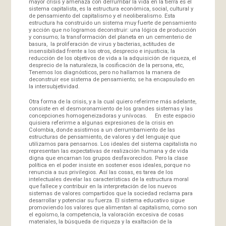
mayor crisis y amenaza con derrumbar la vida en la tierra es el
sistema capitalista, es la estructura económica, social, cultural y
de pensamiento del capitalismo y el neoliberalismo. Esta
estructura ha construido un sistema muy fuerte de pensamiento
y acción que no logramos deconstruir: una lógica de producción
y consumo; la transformación del planeta en un cementerio de
basura, la proliferación de virus y bacterias, actitudes de
insensibilidad frente a los otros, desprecio e injusticia; la
reducción de los objetivos de vida a la adquisición de riqueza, el
desprecio de la naturaleza, la cosificación de la persona, etc,
Tenemos los diagnósticos, pero no hallamos la manera de
deconstruir ese sistema de pensamiento; se ha encapsulado en
la intersubjetividad.
Otra forma de la crisis, y a la cual quiero referirme más adelante,
consiste en el desmoronamiento de los grandes sistemas y las
concepciones homogeneizadoras y unívocas. En este espacio
quisiera referirme a algunas expresiones de la crisis en
Colombia, donde asistimos a un derrumbamiento de las
estructuras de pensamiento, de valores y del lenguaje que
utilizamos para pensarnos. Los ideales del sistema capitalista no
representan las expectativas de realización humana y de vida
digna que encarnan los grupos desfavorecidos. Pero la clase
política en el poder insiste en sostener esos ideales, porque no
renuncia a sus privilegios. Así las cosas, es tarea de los
intelectuales develar las características de la estructura moral
que fallece y contribuir en la interpretación de los nuevos
sistemas de valores compartidos que la sociedad reclama para
desarrollar y potenciar su fuerza. El sistema educativo sigue
promoviendo los valores que alimentan al capitalismo, como son
el egoísmo, la competencia, la valoración excesiva de cosas
materiales, la búsqueda de riqueza y la exaltación de la