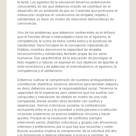
la tarea. Los agentes de la educación tenemos pretensiones
conscientes, en las que debemos insistir, de contribuir en el
desarrollo de un ambiente de paz en Colombia que promueva la
interacción recíproca en condiciones de empatía, respeto y
solidaridad, es decir, en medio de relaciones democráticas de
convivencia.
Uno de los problemas que debemos contrarrestar es el énfasis
que el formato oficial e intersubjetivo hace en el egoísmo, la
competencia, la lucha de todos contra todos y la ausencia de
solidaridad. Hace hincapié en la concepción naturalista de
Hobbes, mientras desconoce la capacidad de empatía,
reconocimiento y solidaridad, también propia de los seres
humanos. Esa característica de la educación de privilegiar el
lado negativo y natural, se expresa en sus objetivos de apuntar al
éxito económico y de potenciar el individualismo, el egoísmo, la
competencia y el utilitarismo.
Debemos cultivar la comprensión de nuestras ambigüedades y
cosntitución dialéctica: tenemos derechos pero también deberes,
es decir, debemos asumir la responsabilidad social. Tenemos la
capacidad de la esperanza, pero sabemos que los sueños son
conquistas y realización de ideales en medio de una vida
compartida, donde existen otros también con sueños y
esperanzas. Somos individuos sociales; la contradicción
excluyente entre el yo y la sociedad o entre persona e institución
no puede sostenerse, es preciso establecer vínculos y hacer
ajustes. Porque en la resolución de conflictos siempre
intervienen varios, distintos individuos y grupos con emociones,
intereses y pretensiones, por lo que hay que escuchar y ceder.
Buscar acuerdos implica la comprensión de la solicitud del otro
y la disposición a dejarse interpelar e incluso a cambiar; la