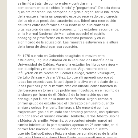
se limitó a tratar de comprender y controlar mis
comportamientos de chica “necia” y “preguntona”. De esta época
quisiera recordar una campaña dirigida a organizar la biblioteca
de la escuela: tenía un pequeño espacio reservado pero carecía
de los objetos preciados característicos; lideré una recolección
de libros entre las familias de la isntitución e iniciamos la
organización de sus instalaciones. En los estudios secundarios,
en la Normal Nacional de Manizales coseché el espíritu
pedagógico y me formé en la discplina personal y en el
significado de la educación. Las maestras estuvieron a la altura
de la tarea de desplegar esa vocación.
En 1975 cuando en Colombia se agitaba el movimiento
estudiantil, llegué a estudiar en la Facultad de Filosofía de la
Universidad de Caldas. Aprendí a estudiar los libros con rigor y
con disciplina y mucho más que eso. Algunos maestros
influyeron en mi vocación: Leonor Gallego, Norma Velásquez,
Bertulio Salazar y Javier Vélez. Lo que allí aprendí sobrepasó
todas las expectativas: la participación activa en el debate de las
ideas políticas y en el movimiento estudiantil, como también la
deliberación en torno a los problemas filosóficos, en el recinto de
la clase y por fuera de él. Disfruté de la formación que se
consigue por fuera de la institución formal. Organizamos el
primer grupo de estudio bajo el liderazgo de nuestro querido
amigo y colega, Heriberto Santacruz. Me encontré con los
mejores amigos del mundo académico y personal, con quienes
aún conservo el mismo vínculo: Heriberto, Carlos Alberto Ospina
y Mónica Jaramillo. Además, otro acontecimiento marcó mi
rumbo intelectual: la participación, apenas en 2º semestre, en el
primer foro nacional de Filosofía, donde conocí a nuestro
querido Carlos-Enrique Ruíz y a otras personalidades de la talla
de Lorite Mena y Luciano Mora Osejo; comprendí que el campo