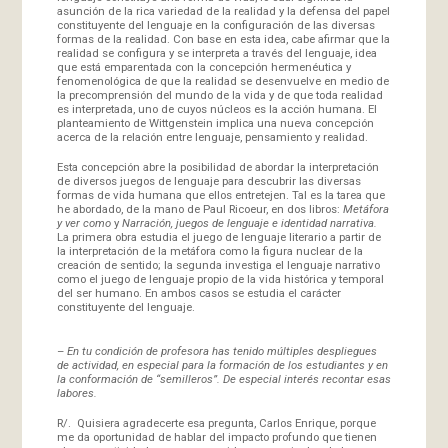
asunción de la rica variedad de la realidad y la defensa del papel
constituyente del lenguaje en la configuración de las diversas
formas de la realidad. Con base en esta idea, cabe afirmar que la
realidad se configura y se interpreta a través del lenguaje, idea
que está emparentada con la concepción hermenéutica y
fenomenológica de que la realidad se desenvuelve en medio de
la precomprensión del mundo de la vida y de que toda realidad
es interpretada, uno de cuyos núcleos es la acción humana. El
planteamiento de Wittgenstein implica una nueva concepción
acerca de la relación entre lenguaje, pensamiento y realidad.
Esta concepción abre la posibilidad de abordar la interpretación
de diversos juegos de lenguaje para descubrir las diversas
formas de vida humana que ellos entretejen. Tal es la tarea que
he abordado, de la mano de Paul Ricoeur, en dos libros:
Metáfora
y ver como
y
Narración, juegos de lenguaje e identidad narrativa.
La primera obra estudia el juego de lenguaje literario a partir de
la interpretación de la metáfora como la figura nuclear de la
creación de sentido; la segunda investiga el lenguaje narrativo
como el juego de lenguaje propio de la vida histórica y temporal
del ser humano. En ambos casos se estudia el carácter
constituyente del lenguaje.
–
En tu condición de profesora has tenido múltiples despliegues
de actividad, en especial para la formación de los estudiantes y en
la conformación de “semilleros”. De especial interés recontar esas
labores.
R/. Quisiera agradecerte esa pregunta, Carlos Enrique, porque
me da oportunidad de hablar del impacto profundo que tienen