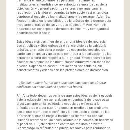
demanda el vínculo entre las personas mediante las
instituciones entendidas como estructuras encargadas de la
objetivación y generalización de valores y normas para la
regulación de la vida en común. La interacción así entendida
conduce al respeto de las instituciones y las normas. Además,
Ricoeur insiste en la posibilidad de la práctica de la democracia
mediante el cultivo de las virtudes públicas. Y Axel Honneth
desarrolla un concepto de democracia ética muy semejante al
delimitado por Ricoeur.
Estas ideas nos permiten defender una idea de democracia
social, política y ética enfocada en el ejercicio de la sabiduría
práctica, en medio de la creación de escenarios sociales de
participación activa y aptos para contribuir a la realización de las
personas a partir del respeto a su dignidad. Estos deben ser los
escenarios propios de las instituciones educativas en todos los
niveles. Capaces de construir relaciones horizontales, sin
sometimientos y críticos con las pretensiones de dominación.
–
¿De qué manera formar personas con capacidad de afrontar
conflictos sin necesidad de apelar a la fuerza?
R/. Ante todo, debemos partir de que estos ideales de la escuela
y de la educación, en general, van en contravía de lo que pasa
efectivamente en la realidad; la escuela se enfrenta a la
dificultad de ejercer sus funciones en medio de un ambiente
social que promueve el conflicto y la resolución violenta de las
diferencias; que se niega a tramitarlos de manera sensata.
Quienes creemos en las posibilidades de la educación hacemos
el papel del Quijote peleando contra los molinos de viento.
Sinembargo, la dificultad no puede ser motivo para renunciar a