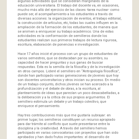
algunas actividades que se consideran marginales de la
educación universitaria. El trabajo del docente va, en ocasiones,
mucho más allá del ejercicio de las clases -tarea nuclear- como
puede ser, el acompañamiento a los estudiantes a través de
diversas acciones: la organización de eventos, el trabajo editorial,
la construcción de artículos, etc, todas las cuales influyen en la
ampliación de la formación de los estudiantes, de manera que
se animen a enriquecer su trabajo académico. Una de estas
actividades es la conformación de semilleros donde los
estudiantes realizan sus primeros trabajos de lectura rigurosa,
escritura, elaboración de ponencias e investigación.
Hace 17 años inicié el proceso con un grupo de estudiantes de
varios semestres, que se destacaban por su asombro, su
capacidad de hacer preguntas y sus ganas de buscar
respuestas. Esta es la semilla de la filosofía y de la investigación
en otros campos. Lideré el semillero en “Antropología filosófica”,
donde han participado varias generaciones de jóvenes que hoy
son docentes universitarios y otros inician su proceso. En medio
de un trabajo conjunto, dichos jóvenes se han acercado a la
profundización y el debate de obras, a la escritura, al
planteamiento de ideas que parecían un poco desacabelladas, a
la deliberación y a la crítica de sus propios argumentos. El
semillero estimula un debate y un trabajo colectivo, que
enriquece el pensamiento.
Hay tres contribuciones más que me gustaría subrayar: en
primer lugar, los semilleros constituyen un recurso apropiado
para dar trámite al conflicto que suele presentarse entre la
disciplina y la creatividad. A través del semillero hemos
participado en varias convocatorias con proyectos que han sido
aprobados y han dado frutos importantes: el desarrollo de