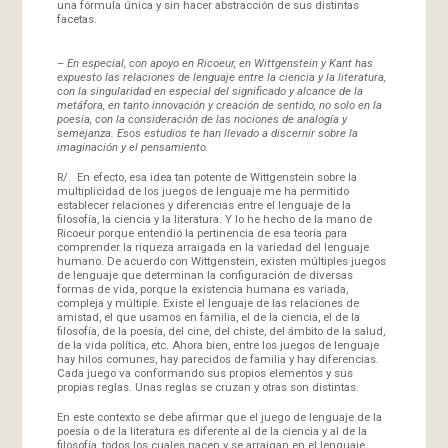
una fórmula única y sin hacer abstracción de sus distintas
facetas.
–
En especial, con apoyo en Ricoeur, en Wittgenstein y Kant has
expuesto las relaciones de lenguaje entre la ciencia y la literatura,
con la singularidad en especial del significado y alcance de la
metáfora, en tanto innovación y creación de sentido, no solo en la
poesía, con la consideración de las nociones de analogía y
semejanza. Esos estudios te han llevado a discernir sobre la
imaginación y el pensamiento.
R/. En efecto, esa idea tan potente de Wittgenstein sobre la
multiplicidad de los juegos de lenguaje me ha permitido
establecer relaciones y diferencias entre el lenguaje de la
filosofía, la ciencia y la literatura. Y lo he hecho de la mano de
Ricoeur porque entendió la pertinencia de esa teoría para
comprender la riqueza arraigada en la variedad del lenguaje
humano. De acuerdo con Wittgenstein, existen múltiples juegos
de lenguaje que determinan la configuración de diversas
formas de vida, porque la existencia humana es variada,
compleja y múltiple. Existe el lenguaje de las relaciones de
amistad, el que usamos en familia, el de la ciencia, el de la
filosofía, de la poesía, del cine, del chiste, del ámbito de la salud,
de la vida política, etc. Ahora bien, entre los juegos de lenguaje
hay hilos comunes, hay parecidos de familia y hay diferencias.
Cada juego va conformando sus propios elementos y sus
propias reglas. Unas reglas se cruzan y otras son distintas.
En este contexto se debe afirmar que el juego de lenguaje de la
poesía o de la literatura es diferente al de la ciencia y al de la
filosofía, todos los cuales nacen y se arraigan en el lenguaje