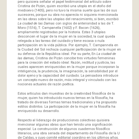
pero quisiera señalar el papel testimonial del artículo sobre
Cristina de Pizán, quien escribió una utopía en el otoño del
medioevo (1405), pero no tuvo la misma suerte que las de sus
sucesores, porque su obra no aparecía ni siquiera mencionada
en las obras sobre las utopías del renacimiento, si bien, escribió
La ciudad de las Damas
con siglos de anterioridad a las de T.
Moro (1516), T. Campanella (1602) y F. Bacon (1626),
ampliamente registradas por la historia. Estas 3 utopías
desconcen el lugar de la mujer en la sociedad, la cual queda
relegada a las tareas del cuidado y tiene escasa o nula
participación en la vida pública. Por ejemplo, T. Campannela en
la Ciudad del Sol rechaza cualquier partticipación de la mujer en
su defensa de la República ideal. Por su parte, En
La ciudad de
las damas,
Cristina de Pizán concibe tres virtudes femeninas
para la creación del estado ideal: Razón, rectitud y justicia, las
cuales aparecen enriquecidas en la mujer porque incorporan la
inteligencia, la prudencia, la imaginación, la sensibilidad por el
dolor ajeno y la capacidad del cuidado. La pensadora introduce
un concepto nuevo de razón, más integral y vinculado con las
nociones actuales de razón poética.
Estos artículos dan muestras de la creatividad filosófica de la
mujer, quien ha introducido nuevos temas en la filosofía, ha
tratado de diversas formas temas tradicionales y ha propuesto
estilos distintos. La participación de la mujer en la filosofía ha
enriquecido su desarrollo.
Respecto al liderazgo de producciones colectivas quisiera
mencionar algunas obras que han tenido una significación
especial. La construcción de algunos cuadernos filosófico
literarios, una obra seriada del departamento de Filosofía de la U
de Caldas, y cuyo comité editorial coordino en los últimos años.