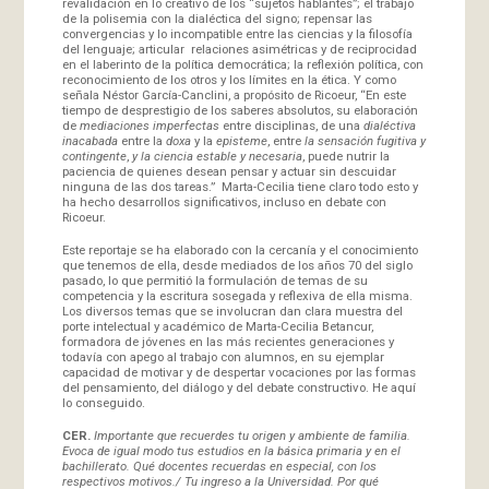
revalidación en lo creativo de los “sujetos hablantes”; el trabajo
de la polisemia con la dialéctica del signo; repensar las
convergencias y lo incompatible entre las ciencias y la filosofía
del lenguaje; articular relaciones asimétricas y de reciprocidad
en el laberinto de la política democrática; la reflexión política, con
reconocimiento de los otros y los límites en la ética. Y como
señala Néstor García-Canclini, a propósito de Ricoeur, “En este
tiempo de desprestigio de los saberes absolutos, su elaboración
de
mediaciones imperfectas
entre disciplinas, de una
dialéctiva
inacabada
entre la
doxa
y la
episteme
, entre
la sensación fugitiva y
contingente
,
y la ciencia estable y necesaria
, puede nutrir la
paciencia de quienes desean pensar y actuar sin descuidar
ninguna de las dos tareas.” Marta-Cecilia tiene claro todo esto y
ha hecho desarrollos significativos, incluso en debate con
Ricoeur.
Este reportaje se ha elaborado con la cercanía y el conocimiento
que tenemos de ella, desde mediados de los años 70 del siglo
pasado, lo que permitió la formulación de temas de su
competencia y la escritura sosegada y reflexiva de ella misma.
Los diversos temas que se involucran dan clara muestra del
porte intelectual y académico de Marta-Cecilia Betancur,
formadora de jóvenes en las más recientes generaciones y
todavía con apego al trabajo con alumnos, en su ejemplar
capacidad de motivar y de despertar vocaciones por las formas
del pensamiento, del diálogo y del debate constructivo. He aquí
lo conseguido.
CER.
Importante que recuerdes tu origen y ambiente de familia.
Evoca de igual modo tus estudios en la básica primaria y en el
bachillerato. Qué docentes recuerdas en especial, con los
respectivos motivos./ Tu ingreso a la Universidad. Por qué