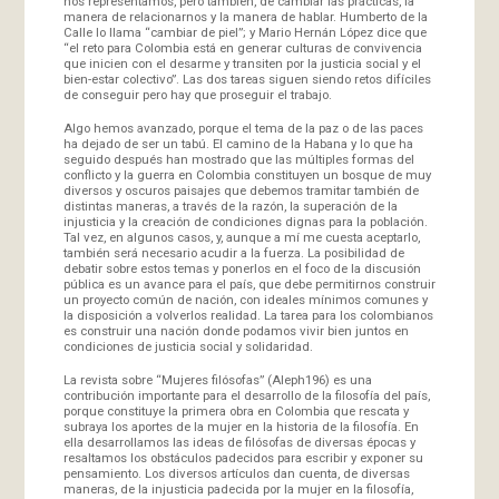
nos representamos, pero también, de cambiar las prácticas, la
manera de relacionarnos y la manera de hablar. Humberto de la
Calle lo llama “cambiar de piel”; y Mario Hernán López dice que
“el reto para Colombia está en generar culturas de convivencia
que inicien con el desarme y transiten por la justicia social y el
bien-estar colectivo”. Las dos tareas siguen siendo retos difíciles
de conseguir pero hay que proseguir el trabajo.
Algo hemos avanzado, porque el tema de la paz o de las paces
ha dejado de ser un tabú. El camino de la Habana y lo que ha
seguido después han mostrado que las múltiples formas del
conflicto y la guerra en Colombia constituyen un bosque de muy
diversos y oscuros paisajes que debemos tramitar también de
distintas maneras, a través de la razón, la superación de la
injusticia y la creación de condiciones dignas para la población.
Tal vez, en algunos casos, y, aunque a mí me cuesta aceptarlo,
también será necesario acudir a la fuerza. La posibilidad de
debatir sobre estos temas y ponerlos en el foco de la discusión
pública es un avance para el país, que debe permitirnos construir
un proyecto común de nación, con ideales mínimos comunes y
la disposición a volverlos realidad. La tarea para los colombianos
es construir una nación donde podamos vivir bien juntos en
condiciones de justicia social y solidaridad.
La revista sobre “Mujeres filósofas” (Aleph196) es una
contribución importante para el desarrollo de la filosofía del país,
porque constituye la primera obra en Colombia que rescata y
subraya los aportes de la mujer en la historia de la filosofía. En
ella desarrollamos las ideas de filósofas de diversas épocas y
resaltamos los obstáculos padecidos para escribir y exponer su
pensamiento. Los diversos artículos dan cuenta, de diversas
maneras, de la injusticia padecida por la mujer en la filosofía,