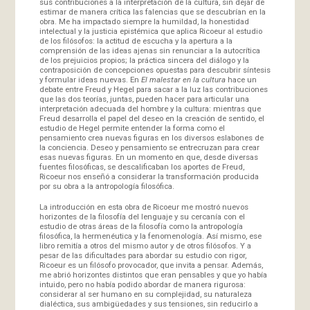
sus contribuciones a la interpretación de la cultura, sin dejar de
estimar de manera crítica las falencias que se descubrían en la
obra. Me ha impactado siempre la humildad, la honestidad
intelectual y la justicia epistémica que aplica Ricoeur al estudio
de los filósofos: la actitud de escucha y la apertura a la
comprensión de las ideas ajenas sin renunciar a la autocrítica
de los prejuicios propios; la práctica sincera del diálogo y la
contraposición de concepciones opuestas para descubrir síntesis
y formular ideas nuevas. En
El malestar en la cultura
hace un
debate entre Freud y Hegel para sacar a la luz las contribuciones
que las dos teorías, juntas, pueden hacer para articular una
interpretación adecuada del hombre y la cultura: mientras que
Freud desarrolla el papel del deseo en la creación de sentido, el
estudio de Hegel permite entender la forma como el
pensamiento crea nuevas figuras en los diversos eslabones de
la conciencia. Deseo y pensamiento se entrecruzan para crear
esas nuevas figuras. En un momento en que, desde diversas
fuentes filosóficas, se descalificaban los aportes de Freud,
Ricoeur nos enseñó a considerar la transformación producida
por su obra a la antropología filosófica.
La introducción en esta obra de Ricoeur me mostró nuevos
horizontes de la filosofía del lenguaje y su cercanía con el
estudio de otras áreas de la filosofía como la antropología
filosófica, la hermenéutica y la fenomenología. Así mismo, ese
libro remitía a otros del mismo autor y de otros filósofos. Y a
pesar de las dificultades para abordar su estudio con rigor,
Ricoeur es un filósofo provocador, que invita a pensar. Además,
me abrió horizontes distintos que eran pensables y que yo había
intuido, pero no había podido abordar de manera rigurosa:
considerar al ser humano en su complejidad, su naturaleza
dialéctica, sus ambigüedades y sus tensiones, sin reducirlo a