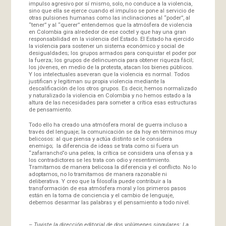
impulso agresivo por sí mismo, solo, no conduce a la violencia,
sino que ella se ejerce cuando el impulso se pone al servicio de
otras pulsiones humanas como las inclinaciones al “poder”, al
“tener” y al “querer” entendemos que la atmósfera de violencia
en Colombia gira alrededor de ese coctel y que hay una gran
responsabilidad en la violencia del Estado. El Estado ha ejercido
la violencia para sostener un sistema económico y social de
desigualdades; los grupos armados para conquistar el poder por
la fuerza; los grupos de delincuencia para obtener riqueza fácil;
los jóvenes, en medio de la protesta, atacan los bienes públicos.
Y los intelectuales aseveran que la violencia es normal. Todos
justifican y legitiman su propia violencia mediante la
descalificación de los otros grupos. Es decir, hemos normalizado
y naturalizado la violencia en Colombia y no hemos estado a la
altura de las necesidades para someter a crítica esas estructuras
de pensamiento.
Todo ello ha creado una atmósfera moral de guerra incluso a
través del lenguaje; la comunicación se da hoy en términos muy
belicosos: al que piensa y actúa distinto se le considera
enemigo; la diferencia de ideas se trata como si fuera un
“zafarrancho”o una pelea; la crítica se considera una ofensa y a
los contradictores se les trata con odio y resentimiento.
Tramitamos de manera belicosa la diferencia y el conflicto. No lo
adoptamos, no lo tramitamos de manera razonable ni
deliberativa. Y creo que la filosofía puede contribuir a la
transformación de esa atmósfera moral y los primeros pasos
están en la toma de conciencia y el cambio de lenguaje,
debemos desarmar las palabras y el pensamiento a todo nivel.
–
Tuviste la dirección editorial de dos volúmenes singulares: La