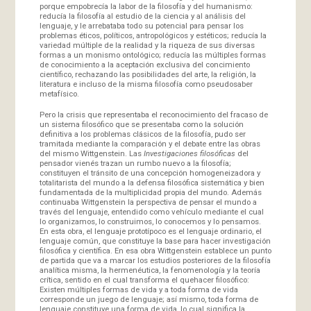
porque empobrecía la labor de la filosofía y del humanismo:
reducía la filosofía al estudio de la ciencia y al análisis del
lenguaje, y le arrebataba todo su potencial para pensar los
problemas éticos, políticos, antropológicos y estéticos; reducía la
variedad múltiple de la realidad y la riqueza de sus diversas
formas a un monismo ontológico; reducía las múltiples formas
de conocimiento a la aceptación exclusiva del concimiento
científico, rechazando las posibilidades del arte, la religión, la
literatura e incluso de la misma filosofía como pseudosaber
metafísico.
Pero la crisis que representaba el reconocimiento del fracaso de
un sistema filosófico que se presentaba como la solución
definitiva a los problemas clásicos de la filosofía, pudo ser
tramitada mediante la comparación y el debate entre las obras
del mismo Wittgenstein. Las
Investigaciones filosóficas
del
pensador vienés trazan un rumbo nuevo a la filosofía;
constituyen el tránsito de una concepción homogeneizadora y
totalitarista del mundo a la defensa filosófica sistemática y bien
fundamentada de la multiplicidad propia del mundo. Además
continuaba Wittgenstein la perspectiva de pensar el mundo a
través del lenguaje, entendido como vehículo mediante el cual
lo organizamos, lo construimos, lo conocemos y lo pensamos.
En esta obra, el lenguaje prototípoco es el lenguaje ordinario, el
lenguaje común, que constituye la base para hacer investigación
filosófica y científica. En esa obra Wittgenstein establece un punto
de partida que va a marcar los estudios posteriores de la filosofía
analítica misma, la hermenéutica, la fenomenología y la teoría
crítica, sentido en el cual transforma el quehacer filosófico:
Existen múltiples formas de vida y a toda forma de vida
corresponde un juego de lenguaje; así mismo, toda forma de
lenguaje constituye una forma de vida, lo cual significa la