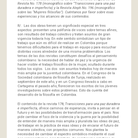
Revista No. 178 (monográfico sobre “Transiciones para una paz
duradera e imperfecta) y la Revista Aleph No. 196 (monográfico
sobre las “Mujeres filósofas”). Cuéntanos por favor sobre esas
experiencias y los alcances de sus contenidos.
R/. Las dos obras tienen un significado especial en tres
aspectos: presentan una polifonía de voces sobre temas afines,
son resultado del trabajo colectivo y tratan asuntos de gran
vigencia todavía hoy. En este sentido simbolizan un tipo de
trabajo que aún es difícil de realizar en Colombia porque
tenemos dificultades para el trabajo en equipo y para escuchar
distintas voces alrededor de una misma problemática. Los
temas de las dos revistas constituyen desafíos al pensameinto
colombiano: la necesidad de hablar de paz y la urgencia de
hacer visible el trabajo filosófico de la mujer, ocultado durante
todos los siglos. Los dos son asuntos tratados hoy de manera
más amplia por la juventud colombiana. En el Congreso de la
Sociedad colombiana de filosofía de Tunja, realizado en
septiembre de este año, y en un Congreso llevado a cabo en
Cartagena el pasado año, florecieron los escritos de los jóvenes
investigadores sobre estos problemas. Esto da cuenta del
desarrollo de la filosofía en Colombia.
El contenido de la revista 178,
Transiciones para una paz duradera
e imperfecta,
ofrece caminos de esperanza; invita a pensar en el
futuro y en las posibilidades de transformación para el país. Nos
pide cambiar el foco de la violencia y la guerra por la posibilidad
de entender de manera más amplia y pluralista las ideas de paz,
de trabajar en la práctica de esas ideas y de encarar el futuro de
manera colectiva, con proyectos comunes. Nos plantea la
necesidad de cambiar el espectro simbólico mediante el cual