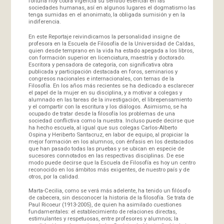
fortuna hoy cobra vigencia su sentido esencial en las
sociedades humanas, así en algunos lugares el dogmatismo las
tenga sumidas en el anonimato, la obligada sumisión y en la
indiferencia.
En este Reportaje reivindicamos la personalidad insigne de
profesora en la Escuela de Filosofía de la Universidad de Caldas,
quien desde temprano en la vida ha estado apegada a los libros,
con formación superior en licenciatura, maestría y doctorado.
Escritora y pensadora de categoría, con significativa obra
publicada y participación destacada en foros, seminarios y
congresos nacionales e internacionales, con temas de la
Filosofía. En los años más recientes se ha dedicado a esclarecer
el papel de la mujer en su disciplina, y a motivar a colegas y
alumnado en las tareas de la investigación, el librepensamiento
y el compartir con la escritura y los diálogos. Asimismo, se ha
ocupado de tratar desde la filosofía los problemas de una
sociedad conflictiva como la nuestra. Incluso puede decirse que
ha hecho escuela, al igual que sus colegas Carlos-Alberto
Ospina y Heriberto Santacruz, en labor de equipo, al propiciar la
mejor formación en los alumnos, con énfasis en los destacados
que han pasado todas las pruebas y se ubican en especie de
sucesores connotados en las respectivas disciplinas. De ese
modo puede decirse que la Escuela de Filosofía es hoy un centro
reconocido en los ámbitos más exigentes, de nuestro país y de
otros, por la calidad.
Marta-Cecilia, como se verá más adelente, ha tenido un filósofo
de cabecera, sin desconocer la historia de la filosofía. Se trata de
Paul Ricoeur (1913-2005), de quien ha asimilado cuestiones
fundamentales: el establecimiento de relaciones directas,
estimulantes y respetuosas, entre profesores y alumnos; la