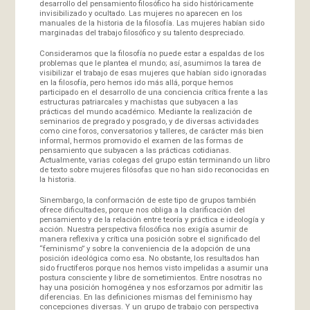
desarrollo del pensamiento filosófico ha sido históricamente
invisibilizado y ocultado. Las mujeres no aparecen en los
manuales de la historia de la filosofía. Las mujeres habían sido
marginadas del trabajo filosófico y su talento despreciado.
Consideramos que la filosofía no puede estar a espaldas de los
problemas que le plantea el mundo; así, asumimos la tarea de
visibilizar el trabajo de esas mujeres que habían sido ignoradas
en la filosofía, pero hemos ido más allá, porque hemos
participado en el desarrollo de una conciencia crítica frente a las
estructuras patriarcales y machistas que subyacen a las
prácticas del mundo académico. Mediante la realización de
seminarios de pregrado y posgrado, y de diversas actividades
como cine foros, conversatorios y talleres, de carácter más bien
informal, hermos promovido el examen de las formas de
pensamiento que subyacen a las prácticas cotidianas.
Actualmente, varias colegas del grupo están terminando un libro
de texto sobre mujeres filósofas que no han sido reconocidas en
la historia.
Sinembargo, la conformación de este tipo de grupos también
ofrece dificultades, porque nos obliga a la clarificación del
pensamiento y de la relación entre teoría y práctica e ideología y
acción. Nuestra perspectiva filosófica nos exigía asumir de
manera reflexiva y crítica una posición sobre el significado del
“feminismo” y sobre la conveniencia de la adopción de una
posición ideológica como esa. No obstante, los resultados han
sido fructíferos porque nos hemos visto impelidas a asumir una
postura consciente y libre de sometimientos. Entre nosotras no
hay una posición homogénea y nos esforzamos por admitir las
diferencias. En las definiciones mismas del feminismo hay
concepciones diversas. Y un grupo de trabajo con perspectiva