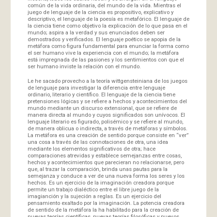
común de la vida ordinaria, del mundo de la vida. Mientras el
juego de lenguaje de la ciencia es propositivo, explicativo y
descriptivo, el lenguaje de la poesía es metafórico. El lenguaje de
la ciencia tiene como objetivo la explicación de lo que pasa en el
mundo; aspira a la verdad y sus enunciados deben ser
demostrados y verificados. El lenguaje poético se apopia de la
metáfora como figura fundamental para enunciar la forma como
el ser humano vive la experiencia con el mundo; la metáfora
está impregnada de las pasiones y los sentimientos con que el
ser humano inviste la relación con el mundo.
Le he sacado provecho a la teoría wittgensteiniana de los juegos
de lenguaje para investigar la diferencia entre lenguaje
ordinario, literario y científico. El lenguaje de la ciencia tiene
pretensiones lógicas y se refiere a hechos y acontecimientos del
mundo mediante un discurso extensional, que se refiere de
manera directa al mundo y cuyos significados son unívocos. El
lenguaje literario es figurado, polisémico y se refiere al mundo,
de manera oblicua o indirecta, a través de metáforas y símbolos.
La metáfora es una creación de sentido porque consiste en “ver”
una cosa a través de las connotaciones de otra, una idea
mediante los elementos significativos de otra; hace
comparaciones atrevidas y establece semejanzas entre cosas,
hechos y acontecimientos que parecieran no relacionarse, pero
que, al trazar la comparación, brinda unas pautas para la
semejanza y conduce a ver de una nueva forma los seres y los
hechos. Es un ejercicio de la imaginación creadora porque
permite un trabajo dialéctico entre el libre juego de la
imagianción y la sujeción a reglas. Es un ejercicio del
pensamiento exaltado por la imaginación. La potencia creadora
de sentido de la metáfora la ha habilitado para la creación de
nuevas teorías científicas, nuevas teorías filosóficas y nuevos