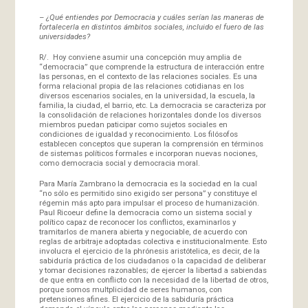
–
¿Qué entiendes por Democracia y cuáles serían las maneras de
fortalecerla en distintos ámbitos sociales, incluido el fuero de las
universidades?
R/. Hoy conviene asumir una concepción muy amplia de
“democracia” que comprende la estructura de interacción entre
las personas, en el contexto de las relaciones sociales. Es una
forma relacional propia de las relaciones cotidianas en los
diversos escenarios sociales, en la universidad, la escuela, la
familia, la ciudad, el barrio, etc. La democracia se caracteriza por
la consolidación de relaciones horizontales donde los diversos
miembros puedan paticipar como sujetos sociales en
condiciones de igualdad y reconocimiento. Los filósofos
establecen conceptos que superan la comprensión en términos
de sistemas políticos formales e incorporan nuevas nociones,
como democracia social y democracia moral.
Para María Zambrano la democracia es la sociedad en la cual
“no sólo es permitido sino exigido ser persona” y constituye el
régemin más apto para impulsar el proceso de humanización.
Paul Ricoeur define la democracia como un sistema social y
político capaz de reconocer los conflictos, examinarlos y
tramitarlos de manera abierta y negociable, de acuerdo con
reglas de arbitraje adoptadas colectiva e institucionalmente. Esto
involucra el ejercicio de la phrónesis aristótelica, es decir, de la
sabiduría práctica de los ciudadanos o la capacidad de deliberar
y tomar decisiones razonables; de ejercer la libertad a sabiendas
de que entra en conflicto con la necesidad de la libertad de otros,
porque somos multplicidad de seres humanos, con
pretensiones afines. El ejercicio de la sabiduría práctica