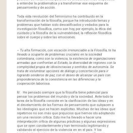
a entender la problemática y a transformar ese esquema de
pensamiento y de acción.
Toda esta revolución del feminismo ha contribuido en la
transformación de la filosofía, porque ha introducido temas y
problemas que habían sido descalificados y vedados para la
investigación filosófica, como son hoy, por ejemplo, la ética del
cuidado y la filosofía de la vulnerabilidad, la reflexión filosófica
sobre el cuerpo y sobre las emociones.
–
Tu alta formación, con vocación irrenunciable a la Filosofía, te ha
llevado a ocuparte de problemas cruciales en la sociedad
colombiana, como son la violencia, la existencia de organizaciones
armadas que confrontan al Estado, la diversidad de regiones con la
complejidad propia de idiosincrasias y sentidos de autonomía. Se
trata de vislumbrar opciones de diálogo y concertación para ir
logrando senderos de paz, con el deseo de alcanzar un país con
preponderancia de la coexistencia en las diferencias y la
cooperación laboriosa.
R/. He pensado siempre que la filosofía tiene potencial para
pensar los problemas del mundo y de la sociedad. Ante todo la
tarea de la filosofía consiste en la clarificación de las ideas y en
el develamiento de las formas de pensamiento que subyacen a
las ideologías que se hacen explícitas. Muchas de las ideas que
repetimos no son más que prejuicios que hemos ido adoptando
sin una revisión crítica. Esto me ha llevado a hacer una
interpretación crítica de algunas prácticas y algunas expresiones
que se oyen constantemente y han terminado legitimando y
validando el ejercicio de la violencia en en el país. Y los