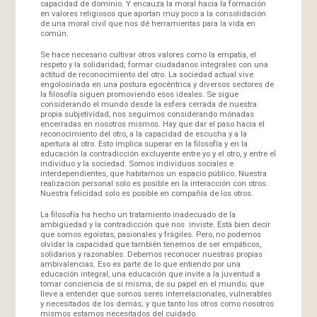
capacidad de dominio. Y encauza la moral hacia la formación
en valores religiosos que aportan muy poco a la consolidación
de una moral civil que nos dé herramientas para la vida en
común.
Se hace necesario cultivar otros valores como la empatía, el
respeto y la solidaridad; formar ciudadanos integrales con una
actitud de reconocimiento del otro. La sociedad actual vive
engolosinada en una postura egocéntrica y diversos sectores de
la filosofía siguen promoviendo esos ideales. Se sigue
considerando el mundo desde la esfera cerrada de nuestra
propia subjetividad, nos seguimos considerando mónadas
encerradas en nosotros mismos. Hay que dar el paso hacia el
reconocimiento del otro, a la capacidad de escucha y a la
apertura al otro. Esto implica superar en la filosofía y en la
educación la contradicción excluyente entre yo y el otro, y entre el
individuo y la sociedad. Somos individuos sociales e
interdependientes, que habitamos un espacio público. Nuestra
realización personal solo es posible en la interacción con otros.
Nuestra felicidad solo es posible en compañía de los otros.
La filosofía ha hecho un tratamiento inadecuado de la
ambigüedad y la contradicción que nos inviste. Está bien decir
que somos egoístas, pasionales y frágiles. Pero, no podemos
olvidar la capacidad que también tenemos de ser empáticos,
solidarios y razonables. Debemos reconocer nuestras propias
ambivalencias. Eso es parte de lo que entiendo por una
educación integral, una educación que invite a la juventud a
tomar conciencia de sí misma, de su papel en el mundo; que
lleve a entender que somos seres interrelacionales, vulnerables
y necesitados de los demás; y que tanto los otros como nosotros
mismos estamos necesitados del cuidado.