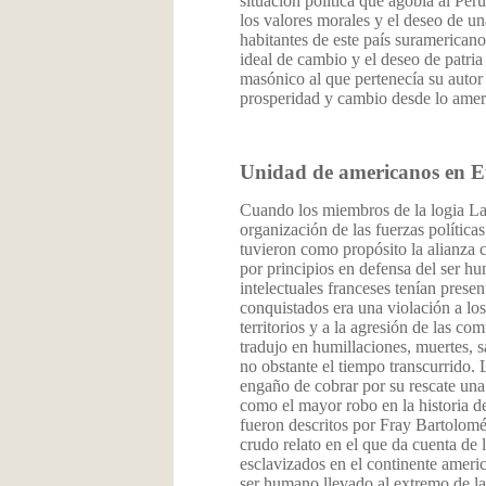
situación política que agobia al Perú
los valores morales y el deseo de una
habitantes de este país suramericano
ideal de cambio y el deseo de patria
masónico al que pertenecía su autor 
prosperidad y cambio desde lo amer
Unidad de americanos en 
Cuando los miembros de la logia La
organización de las fuerzas polític
tuvieron como propósito la alianza 
por principios en defensa del ser h
intelectuales franceses tenían prese
conquistados era una violación a los
territorios y a la agresión de las co
tradujo en humillaciones, muertes, sa
no obstante el tiempo transcurrido. L
engaño de cobrar por su rescate una
como el mayor robo en la historia de
fueron descritos por Fray Bartolomé
crudo relato en el que da cuenta de 
esclavizados en el continente ameri
ser humano llevado al extremo de la