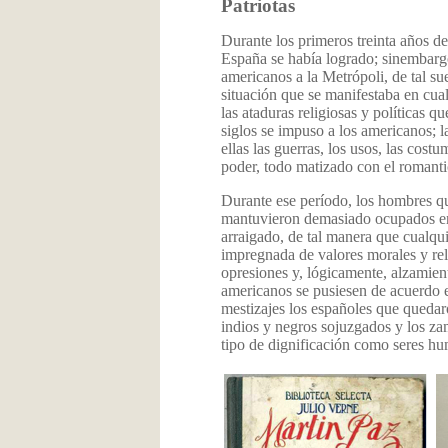
Patriotas
Durante los primeros treinta años d
España se había logrado; sinembargo
americanos a la Metrópoli, de tal su
situación que se manifestaba en cualq
las ataduras religiosas y políticas 
siglos se impuso a los americanos; l
ellas las guerras, los usos, las costu
poder, todo matizado con el romanti
Durante ese período, los hombres qu
mantuvieron demasiado ocupados en e
arraigado, de tal manera que cualquie
impregnada de valores morales y reli
opresiones y, lógicamente, alzamient
americanos se pusiesen de acuerdo e
mestizajes los españoles que quedaro
indios y negros sojuzgados y los z
tipo de dignificación como seres h