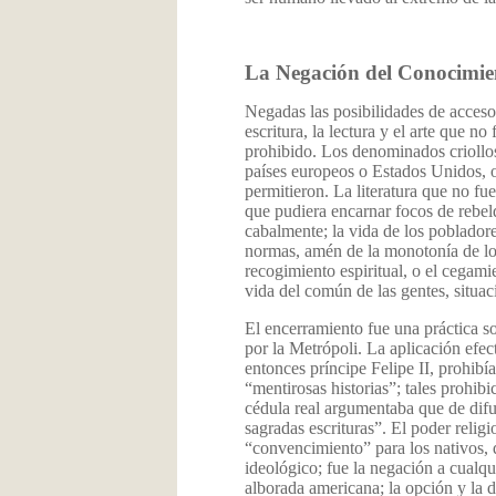
La Negación del Conocimie
Negadas las posibilidades de acceso
escritura, la lectura y el arte que 
prohibido. Los denominados criollos
países europeos o Estados Unidos, o 
permitieron. La literatura que no fue
que pudiera encarnar focos de rebeld
cabalmente; la vida de los pobladores
normas, amén de la monotonía de los
recogimiento espiritual, o el cegamie
vida del común de las gentes, situa
El encerramiento fue una práctica so
por la Metrópoli. La aplicación efec
entonces príncipe Felipe II, prohibí
“mentirosas historias”; tales prohib
cédula real argumentaba que de difun
sagradas escrituras”. El poder relig
“convencimiento” para los nativos, 
ideológico; fue la negación a cualqui
alborada americana; la opción y la de