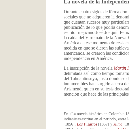
La novela de la Independen
Durante cuatro siglos de férrea domi
sociales que no adquieren la denomi
que cuentan sucesos muy particulare
publicación de lo que podría denom
escritor mejicano José Joaquín Fern
la caída del Virreinato de la Nueva 
América en ese momento de resistenci
medida en que se dieron las sublevac
americanos, se crearon las condicio
independencia en América.
La inscripción de la novela
Martín 
delimitada así: como tiempo tomamos
del Tahuantinsuyo, justo donde se da
innumerables han surgido acerca de
Arismendi quien en su tesis doctoral
mención que hace de las principales
En «La novela histórica en Colombia 1
indianistas
escritas en el periodo, entre 
[1856],
Los Pizarros
[1857] y
Jilma
[185