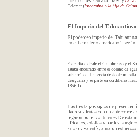
[1864] de Jesús Silvestre Rozo y
El Do
Calamar (
Yngermina
o la hija de Calam
El Imperio del Tahuantins
El poderoso imperio del Tahuantins
en el hemisferio americano”, según p
Extendíase desde el Chimborazo y el So
estaba encerrado entre el océano de agua 
subterráneo. Le servía de doble muralla 
desiguales y se parte en cordilleras men
1856:1).
Los tres largos siglos de presencia 
dado sus frutos con un entrecruce d
regaron por el continente. De esta 
africanos, criollos y pardos, surgier
arrojo y valentía, aunaron esfuerz