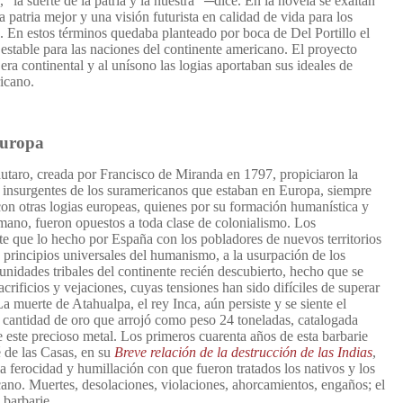
, “la suerte de la patria y la nuestra” ─dice. En la novela se exaltan
 patria mejor y una visión futurista en calidad de vida para los
. En estos términos quedaba planteado por boca de Del Portillo el
 estable para las naciones del continente americano. El proyecto
era continental y al unísono las logias aportaban sus ideales de
icano.
Europa
utaro, creada por Francisco de Miranda en 1797, propiciaron la
as insurgentes de los suramericanos que estaban en Europa, siempre
con otras logias europeas, quienes por su formación humanística y
umano, fueron opuestos a toda clase de colonialismo. Los
nte que lo hecho por España con los pobladores de nuevos territorios
 principios universales del humanismo, a la usurpación de los
munidades tribales del continente recién descubierto, hecho que se
crificios y vejaciones, cuyas tensiones han sido difíciles de superar
a muerte de Atahualpa, el rey Inca, aún persiste y se siente el
 cantidad de oro que arrojó como peso 24 toneladas, catalogada
 este precioso metal. Los primeros cuarenta años de esta barbarie
 de las Casas, en su
Breve relación de la destrucción de las Indias
,
la ferocidad y humillación con que fueron tratados los nativos y los
cano. Muertes, desolaciones, violaciones, ahorcamientos, engaños; el
 barbarie.