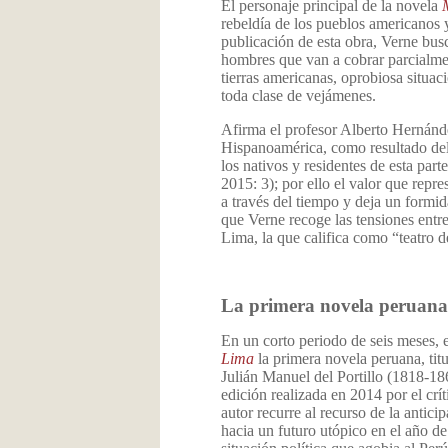
El personaje principal de la novela
rebeldía de los pueblos americanos
publicación de esta obra, Verne busc
hombres que van a cobrar parcialme
tierras americanas, oprobiosa situac
toda clase de vejámenes.
Afirma el profesor Alberto Hernánd
Hispanoamérica, como resultado del
los nativos y residentes de esta par
2015: 3); por ello el valor que repre
a través del tiempo y deja un formid
que Verne recoge las tensiones entre
Lima, la que califica como “teatro 
La primera novela peruana
En un corto periodo de seis meses, 
Lima
la primera novela peruana, tit
Julián Manuel del Portillo (1818-18
edición realizada en 2014 por el crí
autor recurre al recurso de la antici
hacia un futuro utópico en el año d