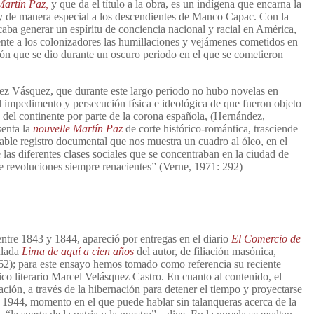
Martín Paz,
y que da el título a la obra, es un indígena que encarna la
 y de manera especial a los descendientes de Manco Capac. Con la
aba generar un espíritu de conciencia nacional y racial en América,
nte a los colonizadores las humillaciones y vejámenes cometidos en
ión que se dio durante un oscuro periodo en el que se cometieron
ez Vásquez, que durante este largo periodo no hubo novelas en
 impedimento y persecución física e ideológica de que fueron objeto
te del continente por parte de la corona española, (Hernández,
senta la
nouvelle
Martín Paz
de corte histórico-romántica, trasciende
able registro documental que nos muestra un cuadro al óleo, en el
 las diferentes clases sociales que se concentraban en la ciudad de
de revoluciones siempre renacientes” (Verne, 1971: 292)
entre 1843 y 1844, apareció por entregas en el diario
El Comercio de
ulada
Lima de aquí a cien años
del autor, de filiación masónica,
62); para este ensayo hemos tomado como referencia su reciente
tico literario Marcel Velásquez Castro. En cuanto al contenido, el
pación, a través de la hibernación para detener el tiempo y proyectarse
e 1944, momento en el que puede hablar sin talanqueras acerca de la