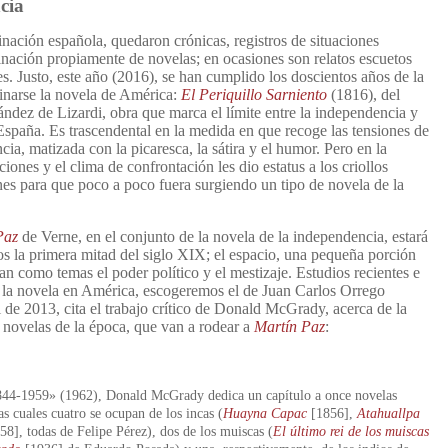
cia
nación española, quedaron crónicas, registros de situaciones
nación propiamente de novelas; en ocasiones son relatos escuetos
s. Justo, este año (2016), se han cumplido los doscientos años de la
inarse la novela de América:
El Periquillo Sarniento
(1816), del
ández de Lizardi, obra que marca el límite entre la independencia y
España. Es trascendental en la medida en que recoge las tensiones de
a, matizada con la picaresca, la sátira y el humor. Pero en la
iones y el clima de confrontación les dio estatus a los criollos
nes para que poco a poco fuera surgiendo un tipo de novela de la
Paz
de Verne, en el conjunto de la novela de la independencia, estará
 la primera mitad del siglo XIX; el espacio, una pequeña porción
n como temas el poder político y el mestizaje. Estudios recientes e
 la novela en América, escogeremos el de Juan Carlos Orrego
 de 2013, cita el trabajo crítico de Donald McGrady, acerca de la
 novelas de la época, que van a rodear a
Martín Paz
:
844-1959» (1962), Donald McGrady dedica un capítulo a once novelas
las cuales cuatro se ocupan de los incas (
Huayna Capac
[1856],
Atahuallpa
8], todas de Felipe Pérez), dos de los muiscas (
El último rei de los muiscas