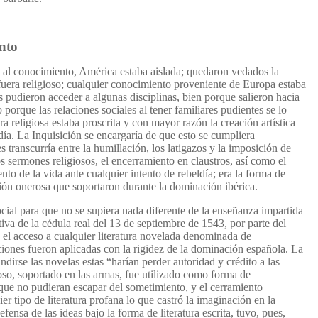
nto
 al conocimiento, América estaba aislada; quedaron vedados la
no fuera religioso; cualquier conocimiento proveniente de Europa estaba
 pudieron acceder a algunas disciplinas, bien porque salieron hacia
porque las relaciones sociales al tener familiares pudientes se lo
ra religiosa estaba proscrita y con mayor razón la creación artística
ía. La Inquisición se encargaría de que esto se cumpliera
 transcurría entre la humillación, los latigazos y la imposición de
 sermones religiosos, el encerramiento en claustros, así como el
nto de la vida ante cualquier intento de rebeldía; era la forma de
ción onerosa que soportaron durante la dominación ibérica.
cial para que no se supiera nada diferente de la enseñanza impartida
tiva de la cédula real del 13 de septiembre de 1543, por parte del
a el acceso a cualquier literatura novelada denominada de
iciones fueron aplicadas con la rigidez de la dominación española. La
dirse las novelas estas “harían perder autoridad y crédito a las
ioso, soportado en las armas, fue utilizado como forma de
que no pudieran escapar del sometimiento, y el cerramiento
er tipo de literatura profana lo que castró la imaginación en la
fensa de las ideas bajo la forma de literatura escrita, tuvo, pues,