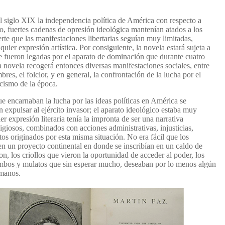
el siglo XIX la independencia política de América con respecto a
, fuertes cadenas de opresión ideológica mantenían atados a los
erte que las manifestaciones libertarias seguían muy limitadas,
uier expresión artística. Por consiguiente, la novela estará sujeta a
que fueron legadas por el aparato de dominación que durante cuatro
a novela recogerá entonces diversas manifestaciones sociales, entre
mbres, el folclor, y en general, la confrontación de la lucha por el
cismo de la época.
e encarnaban la lucha por las ideas políticas en América se
xpulsar al ejército invasor; el aparato ideológico estaba muy
r expresión literaria tenía la impronta de ser una narrativa
giosos, combinados con acciones administrativas, injusticias,
os originados por esta misma situación. No era fácil que los
n un proyecto continental en donde se inscribían en un caldo de
n, los criollos que vieron la oportunidad de acceder al poder, los
ambos y mulatos que sin esperar mucho, deseaban por lo menos algún
umanos.