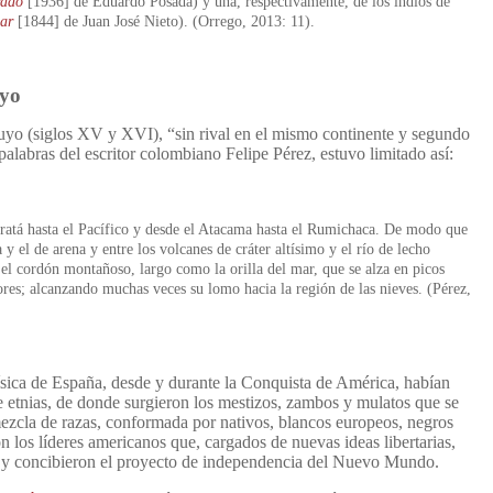
rado
[1936] de Eduardo Posada) y una, respectivamente, de los indios de
ar
[1844] de Juan José Nieto). (Orrego, 2013: 11
).
uyo
uyo (siglos XV y XVI), “sin rival en el mismo continente y segundo
alabras del escritor colombiano Felipe Pérez, estuvo limitado así:
ratá hasta el Pacífico y desde el Atacama hasta el Rumichaca. De modo que
y el de arena y entre los volcanes de cráter altísimo y el río de lecho
el cordón montañoso, largo como la orilla del mar, que se alza en picos
ores; alcanzando muchas veces su lomo hacia la región de las nieves. (Pérez,
física de España, desde y durante la Conquista de América, habían
e etnias, de donde surgieron los mestizos, zambos y mulatos que se
mezcla de razas, conformada por nativos, blancos europeos, negros
on los líderes americanos que, cargados de nuevas ideas libertarias,
os y concibieron el proyecto de independencia del Nuevo Mundo.