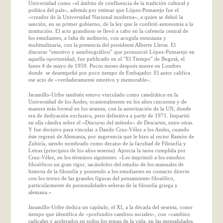
Universidad como «el ámbito de confluencia de la tradición cultural y
política del país», además por estimar que López-Pumarejo fue el
«creador de la Universidad Nacional moderna», a quien se debió la
sanción, en su primer gobierno, de la ley que le confirió autonomía a la
institución. El acto grandioso se llevó a cabo en la cafetería central de
los estudiantes, a falta de auditorio, con acogida entusiasta y
multitudinaria, con la presencia del presidente Alberto Lleras. El
discurso “emotivo y autobiográfico” que pronunció López-Pumarejo en
aquella oportunidad, fue publicado en el ”El Tiempo” de Bogotá, el
lunes 4 de mayo de 1959. Pocos meses después muere en Londres
donde se desempeñó por poco tiempo de Embajador. El autor califica
ese acto de «verdaderamente emotivo y memorable».
Jaramillo-Uribe también estuvo vinculado como catedrático en la
Universidad de los Andes, ocasionalmente en los años cincuenta y de
manera más formal en los sesenta, con la autorización de la UN, donde
era de dedicación exclusiva, pero definitiva a partir de 1971. Impartió
en ella cátedra sobre el «Discurso del método» de Descartes, entre otras.
Y fue decisivo para vincular a Danilo Cruz-Vélez a los Andes, cuando
éste regresó de Alemania, por sugerencia que le hizo al rector Ramón de
Zubiría, siendo nombrado como decano de la facultad de Filosofía y
Letras (principios de los años sesenta). Aprecia la tarea cumplida por
Cruz-Vélez, en los términos siguientes: «Les imprimió a los estudios
filosóficos un gran rigor, sacándolos del estudio de los manuales de
historia de la filosofía y poniendo a los estudiantes en contacto directo
con los textos de las grandes figuras del pensamiento filosófico,
particularmente de personalidades señeras de la filosofía griega y
alemana.»
Jaramillo-Uribe dedica un capítulo, el XI, a la década del sesenta, como
tiempo que identifica de «profundos cambios sociales», con «cambios
radicales y acelerados en todos los temas de la vida, en las mentalidades,