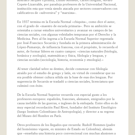
Copete-Lizarralde, por paradoja profesores de la Universidad Nacional,
institución esta que venía siendo atacada por sectores conservadores con
calificativos de «subversiva” y “marxista».
En 1937 termina en la Escuela Normal «chiquita», como dice el autor,
con el grado de «maestro de escuela primaria». Pero su ambición se
orientaba a cursar estudios universitarios y avanzar en campos de las
ciencias sociales, con algunas veleidades tempranas por el Derecho y la
Medicina. Pero al fin ingresa a la Escuela Normal Superior regentada
por José-Francisco Socarrás y fundada en la primera administración de
López-Pumarejo, de influencia francesa, con el propósito, lo recuerda el
autor, de formar líderes en cuatro campos: «ciencias naturales (biología,
botánica y zoología), matemáticas y física, filología y lenguas, y
ciencias sociales (sociología, historia, economía y etnología).»
Al tener claridad sobre su destino, decide comenzar con filología
atraído por el estudio de griego y latín, en virtud de considerar que no
era posible obtener cultura sólida sin la base de esas dos lenguas. Por
sugerencia de Socarrás se trasladó a ciencias sociales, licenciatura que
culminó con éxito.
De la Escuela Normal Superior recuerda con especial gusto a los
profesores europeos: españoles, franceses, alemanes, emigrados por la
causa inefable de las guerras, e ingleses de la embajada. Entre ellos es de
muy especial recordación Paul Rivet, fundador del Instituto Etnológico
(luego Instituto Colombiano de Antropología), y director a su regreso
del Museo del Hombre en París.
Otros profesores de los llegados que recuerda: Rudolf Hommes (padre
del homónimo vigente, ex ministro de Estado en Colombia), alemán
que «enseñaba una historia poco convencional con muchas alusiones a