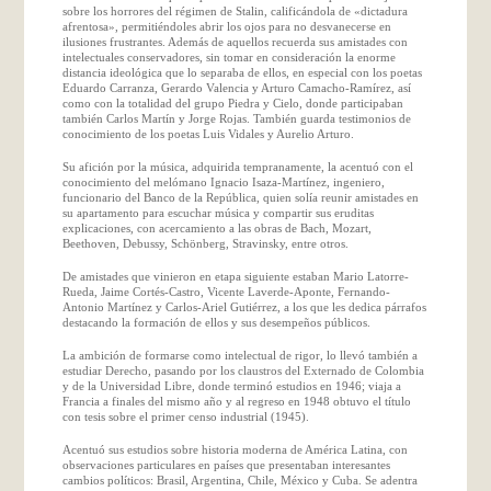
sobre los horrores del régimen de Stalin, calificándola de «dictadura
afrentosa», permitiéndoles abrir los ojos para no desvanecerse en
ilusiones frustrantes. Además de aquellos recuerda sus amistades con
intelectuales conservadores, sin tomar en consideración la enorme
distancia ideológica que lo separaba de ellos, en especial con los poetas
Eduardo Carranza, Gerardo Valencia y Arturo Camacho-Ramírez, así
como con la totalidad del grupo Piedra y Cielo, donde participaban
también Carlos Martín y Jorge Rojas. También guarda testimonios de
conocimiento de los poetas Luis Vidales y Aurelio Arturo.
Su afición por la música, adquirida tempranamente, la acentuó con el
conocimiento del melómano Ignacio Isaza-Martínez, ingeniero,
funcionario del Banco de la República, quien solía reunir amistades en
su apartamento para escuchar música y compartir sus eruditas
explicaciones, con acercamiento a las obras de Bach, Mozart,
Beethoven, Debussy, Schönberg, Stravinsky, entre otros.
De amistades que vinieron en etapa siguiente estaban Mario Latorre-
Rueda, Jaime Cortés-Castro, Vicente Laverde-Aponte, Fernando-
Antonio Martínez y Carlos-Ariel Gutiérrez, a los que les dedica párrafos
destacando la formación de ellos y sus desempeños públicos.
La ambición de formarse como intelectual de rigor, lo llevó también a
estudiar Derecho, pasando por los claustros del Externado de Colombia
y de la Universidad Libre, donde terminó estudios en 1946; viaja a
Francia a finales del mismo año y al regreso en 1948 obtuvo el título
con tesis sobre el primer censo industrial (1945).
Acentuó sus estudios sobre historia moderna de América Latina, con
observaciones particulares en países que presentaban interesantes
cambios políticos: Brasil, Argentina, Chile, México y Cuba. Se adentra