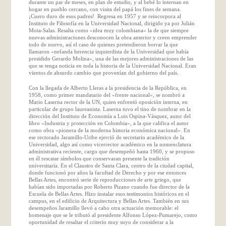
durante un par de meses, en plan de estudio, y al bebé lo internan en
hogar en pueblo cercano, con visita del papá los fines de semana.
¡Cuero duro de esos padres! Regresa en 1957 y se reincorpora al
Instituto de Filosofía en la Universidad Nacional, dirigido ya por Julián
Mota-Salas. Resalta como «idea muy colombiana» la de que siempre
nuevas administraciones desconocen la obra anterior y creen emprender
todo de nuevo, así el caso de quienes pretendieron borrar la que
llamaron «nefanda herencia izquierdista de la Universidad que había
presidido Gerardo Molina», una de las mejores administraciones de las
que se tenga noticia en toda la historia de la Universidad Nacional. Eran
vientos de absurdo cambio que provenían del gobierno del país.
Con la llegada de Alberto Lleras a la presidencia de la República, en
1958, como primer mandatario del «frente nacional», se nombró a
Mario Laserna rector de la UN, quien enfrentó oposición interna, en
particular de grupo laureanista. Laserna tuvo el tino de nombrar en la
dirección del Instituto de Economía a Luis Ospina-Vásquez, autor del
libro «Industria y protección en Colombia», a la que califica el autor
como obra «pionera de la moderna historia económica nacional». En
ese rectorado Jaramillo-Uribe ejerció de secretario académico de la
Universidad, algo así como vicerrector académico en la nomenclatura
administrativa reciente, cargo que desempeñó hasta 1960, y se propuso
en él rescatar símbolos que conservaran presente la tradición
universitaria. En el Claustro de Santa Clara, centro de la ciudad capital,
donde funcionó por años la facultad de Derecho y por ese entonces
Bellas Artes, encontró serie de reproducciones de arte griego, que
habían sido importadas por Roberto Pizano cuando fue director de la
Escuela de Bellas Artes. Hizo instalar esos testimonios históricos en el
campus, en el edificio de Arquitectura y Bellas Artes. También en sus
desempeños Jaramillo llevó a cabo otra actuación memorable: el
homenaje que se le tributó al presidente Alfonso López-Pumarejo, como
oportunidad de resaltar el criterio muy suyo de considerar a la