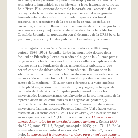
estar sujeta la humanidad, con su historia, a leyes inexorables como las
de la Física. El autor pone de ejemplo la garrafal equivocación al dar
por ley la declinación de las tasas de ganancia, con el consiguiente
derrumbamiento del capitalismo, cuando lo que ocurrió fue al
contrario, con crecimiento de la producción en una «sociedad de
consumo», como se ha llamado, con crecimiento del consumo por todas
las clases sociales y mejoramiento del nivel de vida de la población.
Consolida Jaramillo su apreciación con el derrumbe de la URSS bajo, la
que llama, «valiente y lúcida» política de Gorbachov y sucesores.
Con la llegada de José-Félix Patiño al rectorado de la UN (cumplió
período 1964-1966), Jaramillo-Uribe fue nombrado decano de la
facultad de Filosofía y Letras, en medio del auge de la «Alianza para el
progreso» y de las fundaciones Ford y Rockefeller, con aplicación de
recursos en la modernización de las universidades públicas, lo que
generó encendido debate sobre la “dependencia”. Reconoce en la
administración Patiño a «una de las más dinámicas e innovadoras en la
organización y orientación de la Universidad, particularmente en el
campo de la medicina.» El autor hace referencia a la visita que hizo
Rudolph Atcon, «extraño profesor de origen griego», en tiempos del
rectorado de José-Félix Patiño, quien produjo estudio sobre las
universidades latinoamericanas, concluyendo en la inconveniencia de la
representación de los estudiantes en los órganos de gobierno, y
calificando al movimiento estudiantil como “destructor” del sistema
universitario latinoamericano. Recuerda Jaramillo-Uribe haber escrito
respuesta al «Informe Atcon» en la revista «Eco», con base sobre todo
en su experiencia en la UN (Cfr.: J. Jaramillo-Uribe.
Observaciones al
informe Atcon sobre las universidades latinoamericanas
. Revista
ECO
,
No.37-39, tomo VII/1-3, Bogotá, mayo/julio 1963; pp. 170-186. En la
misma edición se encuentra el reconocido “Informe Atcon”, bajo el
título:
La universidad latinoamericana. Clave para un enfoque conjunto