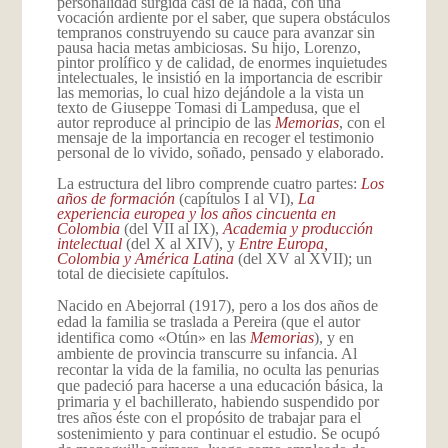
personalidad surgida casi de la nada, con una
vocación ardiente por el saber, que supera obstáculos
tempranos construyendo su cauce para avanzar sin
pausa hacia metas ambiciosas. Su hijo, Lorenzo,
pintor prolífico y de calidad, de enormes inquietudes
intelectuales, le insistió en la importancia de escribir
las memorias, lo cual hizo dejándole a la vista un
texto de Giuseppe Tomasi di Lampedusa, que el
autor reproduce al principio de las
Memorias
, con el
mensaje de la importancia en recoger el testimonio
personal de lo vivido, soñado, pensado y elaborado.
La estructura del libro comprende cuatro partes:
Los
años de formación
(capítulos I al VI),
La
experiencia europea y los años cincuenta en
Colombia
(del VII al IX),
Academia y producción
intelectual
(del X al XIV), y
Entre Europa,
Colombia y América Latina
(del XV al XVII); un
total de diecisiete capítulos.
Nacido en Abejorral (1917), pero a los dos años de
edad la familia se traslada a Pereira (que el autor
identifica como «Otún» en las
Memorias
), y en
ambiente de provincia transcurre su infancia. Al
recontar la vida de la familia, no oculta las penurias
que padeció para hacerse a una educación básica, la
primaria y el bachillerato, habiendo suspendido por
tres años éste con el propósito de trabajar para el
sostenimiento y para continuar el estudio. Se ocupó