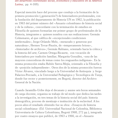
del desarrollo coordinado social, económico y educativo en la América
Latina
; pp. 4-169).
Especial mención hace del proceso que condujo a la formación de la
primera promoción (¿generación?) de historiadores profesionales, con
la fundación del departamento de Historia UN en 1962, la publicación
en 1963 del primer número del «Anuario colombiano de historia social
y de la cultura», concordante con la terminación de estudios en
Filosofía de quienes formarían ese primer grupo de profesionales de la
Historia, integrantes a quienes nombra con sus realizaciones: Germán
Colmenares, al que califica de «excepcionales condiciones
intelectuales»; Jorge-Orlando Melo, «mesurado y generoso por
naturaleza»; Hermes Tovar-Pinzón, de «temperamento brioso»,
«historiador de archivos»; Germán Rubiano, orientado hacia la crítica y
la historia del arte; Carmen Ortega-Ricaurte, con vocación de
historiadora por tradición familiar; Margarita González, «una de las
mayores conocedoras de temas como los resguardos indígenas». En la
misma promoción estaba Rubén Sierra-Mejía, orientado a la Filosofía y
de «posición independiente». Otros dos de la misma promoción fueron
Víctor Álvarez, vinculado luego a la Universidad de Antioquia y Jorge
Palacios-Preciado, a la Universidad Pedagógica y Tecnológica de Tunja,
donde fue rector y posteriormente, en Bogotá, director del Archivo
General de la Nación.
Cuando Jaramillo-Uribe deja el decanato y asume seis horas semanales
de carga docente, organiza su trabajo de tal modo que dedica las tardes
a la investigación, en tres temas de la historia social del país: historia
demográfica, proceso de mestizaje e institución de la esclavitud. A los
pocos años el resultado obtenido fue su obra: «Ensayos de historia
social colombiana» (Ed. Universidad Nacional de Colombia, Biblioteca
Universitaria de Cultura Colombiana, Bogotá 1968; 272 pp.), integrada
por cuatro ensayos que publicó, de 1963 a 1966, en el «Anuario