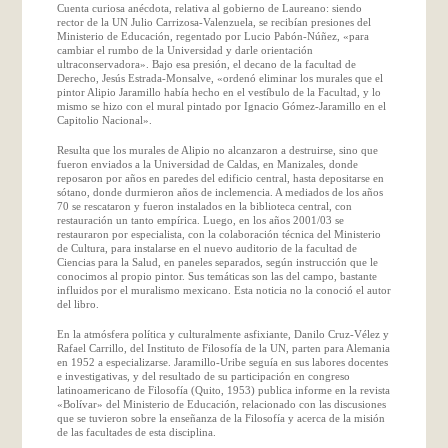
Cuenta curiosa anécdota, relativa al gobierno de Laureano: siendo
rector de la UN Julio Carrizosa-Valenzuela, se recibían presiones del
Ministerio de Educación, regentado por Lucio Pabón-Núñez, «para
cambiar el rumbo de la Universidad y darle orientación
ultraconservadora». Bajo esa presión, el decano de la facultad de
Derecho, Jesús Estrada-Monsalve, «ordenó eliminar los murales que el
pintor Alipio Jaramillo había hecho en el vestíbulo de la Facultad, y lo
mismo se hizo con el mural pintado por Ignacio Gómez-Jaramillo en el
Capitolio Nacional».
Resulta que los murales de Alipio no alcanzaron a destruirse, sino que
fueron enviados a la Universidad de Caldas, en Manizales, donde
reposaron por años en paredes del edificio central, hasta depositarse en
sótano, donde durmieron años de inclemencia. A mediados de los años
70 se rescataron y fueron instalados en la biblioteca central, con
restauración un tanto empírica. Luego, en los años 2001/03 se
restauraron por especialista, con la colaboración técnica del Ministerio
de Cultura, para instalarse en el nuevo auditorio de la facultad de
Ciencias para la Salud, en paneles separados, según instrucción que le
conocimos al propio pintor. Sus temáticas son las del campo, bastante
influidos por el muralismo mexicano. Esta noticia no la conoció el autor
del libro.
En la atmósfera política y culturalmente asfixiante, Danilo Cruz-Vélez y
Rafael Carrillo, del Instituto de Filosofía de la UN, parten para Alemania
en 1952 a especializarse. Jaramillo-Uribe seguía en sus labores docentes
e investigativas, y del resultado de su participación en congreso
latinoamericano de Filosofía (Quito, 1953) publica informe en la revista
«Bolívar» del Ministerio de Educación, relacionado con las discusiones
que se tuvieron sobre la enseñanza de la Filosofía y acerca de la misión
de las facultades de esta disciplina.