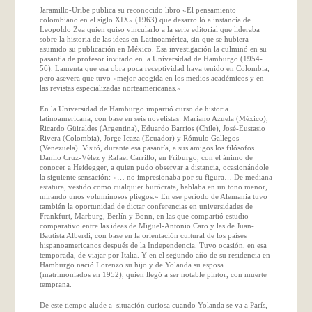
Jaramillo-Uribe publica su reconocido libro «El pensamiento
colombiano en el siglo XIX» (1963) que desarrolló a instancia de
Leopoldo Zea quien quiso vincularlo a la serie editorial que lideraba
sobre la historia de las ideas en Latinoamérica, sin que se hubiera
asumido su publicación en México. Esa investigación la culminó en su
pasantía de profesor invitado en la Universidad de Hamburgo (1954-
56). Lamenta que esa obra poca receptividad haya tenido en Colombia,
pero asevera que tuvo «mejor acogida en los medios académicos y en
las revistas especializadas norteamericanas.»
En la Universidad de Hamburgo impartió curso de historia
latinoamericana, con base en seis novelistas: Mariano Azuela (México),
Ricardo Güiraldes (Argentina), Eduardo Barrios (Chile), José-Eustasio
Rivera (Colombia), Jorge Icaza (Ecuador) y Rómulo Gallegos
(Venezuela). Visitó, durante esa pasantía, a sus amigos los filósofos
Danilo Cruz-Vélez y Rafael Carrillo, en Friburgo, con el ánimo de
conocer a Heidegger, a quien pudo observar a distancia, ocasionándole
la siguiente sensación: «… no impresionaba por su figura… De mediana
estatura, vestido como cualquier burócrata, hablaba en un tono menor,
mirando unos voluminosos pliegos.» En ese período de Alemania tuvo
también la oportunidad de dictar conferencias en universidades de
Frankfurt, Marburg, Berlín y Bonn, en las que compartió estudio
comparativo entre las ideas de Miguel-Antonio Caro y las de Juan-
Bautista Alberdi, con base en la orientación cultural de los países
hispanoamericanos después de la Independencia. Tuvo ocasión, en esa
temporada, de viajar por Italia. Y en el segundo año de su residencia en
Hamburgo nació Lorenzo su hijo y de Yolanda su esposa
(matrimoniados en 1952), quien llegó a ser notable pintor, con muerte
temprana.
De este tiempo alude a situación curiosa cuando Yolanda se va a París,