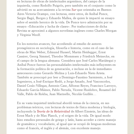
en lecturas de obras de intelectuales argentinos, del campo de la
izquierda, como Rodolfo Puigrós, pero también en el conjunto como lo
advirtió en su acercamiento a la revista
Sur
que orientaba en Buenos
Aires Victoria Ocampo, con lecturas, entre otros, de Aníbal Ponce,
Sergio Bagú, Borges y Eduardo Mallea, de quien le impactó su ensayo
sobre el sentido heroico de la vida. De Ponce tuvo admiración por su
ensayo «Educación y lucha de clases». Por traducciones de dicha
Revista se aproximó a algunos novelistas ingleses como Charles Morgan
y Virginia Woolf.
En los notorios avances, fue accediendo al estudio de autores
protagónicos en sociología, filosofía e historia, como en el caso de las
obras de Max Weber, Edmund Husserl, Martin Heidegger, Ernst
Cassirer, Georg Simmel, Theodor Mommsen y Friedrich Meinecke, en
el campo de la lengua alemana. Considera que José-Carlos Mariátegui y
Aníbal Ponce fueron las personalidades intelectuales más influyentes en
la formación política de su generación, e incluso en la de inmediatos
antecesores como Gerardo Molina y Luis-Eduardo Nieto Arteta.
También se preocupó por leer a Domingo-Faustino Sarmiento, a José
Ingenieros, a José-Enrique Rodó, a Jorge Amado, José Vasconcelos,
Daniel Cosío-Villegas, Antonio Caso, Alfonso Reyes, Francisco Larroyo,
Eduardo García-Máinez, Pablo Neruda, Vicente Huidobro, Rosamel del
Valle, Pablo de Rokha, Juan Marinello, Nicolás Guillén…
En su vasta inquietud intelectual abordó temas de la ciencia, en sus
problemas teóricos, con lecturas de textos de física moderna y biología,
incluyendo la
Teoría de la Relatividad
de Albert Einstein, las ideas de
Ernst Mach y de Max Planck, y el origen de la vida. De igual modo
hizo estudios personales de griego y latín, hasta acceder a cierto manejo
de gramática y vocabulario, al igual que se ocupó de lenguas modernas
como el francés, el inglés y el alemán, con excelente manejo.