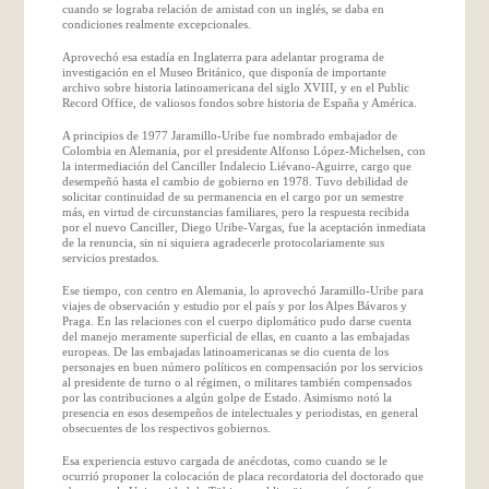
cuando se lograba relación de amistad con un inglés, se daba en
condiciones realmente excepcionales.
Aprovechó esa estadía en Inglaterra para adelantar programa de
investigación en el Museo Británico, que disponía de importante
archivo sobre historia latinoamericana del siglo XVIII, y en el Public
Record Office, de valiosos fondos sobre historia de España y América.
A principios de 1977 Jaramillo-Uribe fue nombrado embajador de
Colombia en Alemania, por el presidente Alfonso López-Michelsen, con
la intermediación del Canciller Indalecio Liévano-Aguirre, cargo que
desempeñó hasta el cambio de gobierno en 1978. Tuvo debilidad de
solicitar continuidad de su permanencia en el cargo por un semestre
más, en virtud de circunstancias familiares, pero la respuesta recibida
por el nuevo Canciller, Diego Uribe-Vargas, fue la aceptación inmediata
de la renuncia, sin ni siquiera agradecerle protocolariamente sus
servicios prestados.
Ese tiempo, con centro en Alemania, lo aprovechó Jaramillo-Uribe para
viajes de observación y estudio por el país y por los Alpes Bávaros y
Praga. En las relaciones con el cuerpo diplomático pudo darse cuenta
del manejo meramente superficial de ellas, en cuanto a las embajadas
europeas. De las embajadas latinoamericanas se dio cuenta de los
personajes en buen número políticos en compensación por los servicios
al presidente de turno o al régimen, o militares también compensados
por las contribuciones a algún golpe de Estado. Asimismo notó la
presencia en esos desempeños de intelectuales y periodistas, en general
obsecuentes de los respectivos gobiernos.
Esa experiencia estuvo cargada de anécdotas, como cuando se le
ocurrió proponer la colocación de placa recordatoria del doctorado que