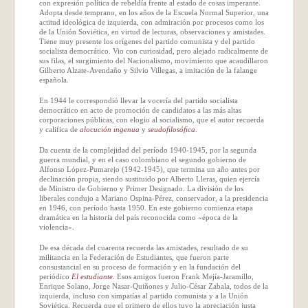
con expresión política de rebeldía frente al estado de cosas imperante.
Adopta desde temprano, en los años de la Escuela Normal Superior, una
actitud ideológica de izquierda, con admiración por procesos como los
de la Unión Soviética, en virtud de lecturas, observaciones y amistades.
Tiene muy presente los orígenes del partido comunista y del partido
socialista democrático. Vio con curiosidad, pero alejado radicalmente de
sus filas, el surgimiento del Nacionalismo, movimiento que acaudillaron
Gilberto Alzate-Avendaño y Silvio Villegas, a imitación de la falange
española.
En 1944 le correspondió llevar la vocería del partido socialista
democrático en acto de promoción de candidatos a las más altas
corporaciones públicas, con elogio al socialismo, que el autor recuerda
y califica de
alocución ingenua
y
seudofilosófica
.
Da cuenta de la complejidad del período 1940-1945, por la segunda
guerra mundial, y en el caso colombiano el segundo gobierno de
Alfonso López-Pumarejo (1942-1945), que termina un año antes por
declinación propia, siendo sustituido por Alberto Lleras, quien ejercía
de Ministro de Gobierno y Primer Designado. La división de los
liberales condujo a Mariano Ospina-Pérez, conservador, a la presidencia
en 1946, con período hasta 1950. En este gobierno comienza etapa
dramática en la historia del país reconocida como «época de la
violencia».
De esa década del cuarenta recuerda las amistades, resultado de su
militancia en la Federación de Estudiantes, que fueron parte
consustancial en su proceso de formación y en la fundación del
periódico
El estudiante.
Esos amigos fueron Frank Mejía-Jaramillo,
Enrique Solano, Jorge Nasar-Quiñones y Julio-César Zabala, todos de la
izquierda, incluso con simpatías al partido comunista y a la Unión
Soviética. Recuerda que el primero de ellos tuvo la apreciación justa