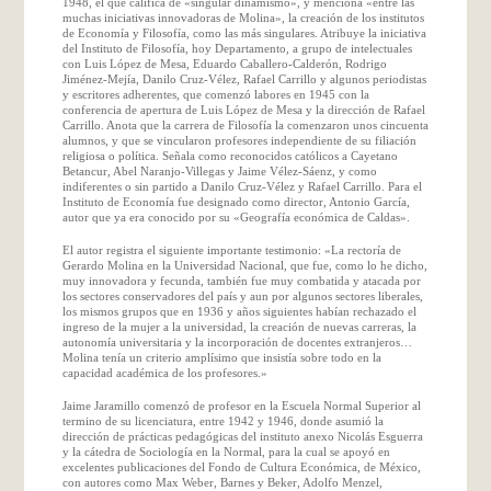
1948, el que califica de «singular dinamismo», y menciona «entre las
muchas iniciativas innovadoras de Molina», la creación de los institutos
de Economía y Filosofía, como las más singulares. Atribuye la iniciativa
del Instituto de Filosofía, hoy Departamento, a grupo de intelectuales
con Luis López de Mesa, Eduardo Caballero-Calderón, Rodrigo
Jiménez-Mejía, Danilo Cruz-Vélez, Rafael Carrillo y algunos periodistas
y escritores adherentes, que comenzó labores en 1945 con la
conferencia de apertura de Luis López de Mesa y la dirección de Rafael
Carrillo. Anota que la carrera de Filosofía la comenzaron unos cincuenta
alumnos, y que se vincularon profesores independiente de su filiación
religiosa o política. Señala como reconocidos católicos a Cayetano
Betancur, Abel Naranjo-Villegas y Jaime Vélez-Sáenz, y como
indiferentes o sin partido a Danilo Cruz-Vélez y Rafael Carrillo. Para el
Instituto de Economía fue designado como director, Antonio García,
autor que ya era conocido por su «Geografía económica de Caldas».
El autor registra el siguiente importante testimonio: «La rectoría de
Gerardo Molina en la Universidad Nacional, que fue, como lo he dicho,
muy innovadora y fecunda, también fue muy combatida y atacada por
los sectores conservadores del país y aun por algunos sectores liberales,
los mismos grupos que en 1936 y años siguientes habían rechazado el
ingreso de la mujer a la universidad, la creación de nuevas carreras, la
autonomía universitaria y la incorporación de docentes extranjeros…
Molina tenía un criterio amplísimo que insistía sobre todo en la
capacidad académica de los profesores.»
Jaime Jaramillo comenzó de profesor en la Escuela Normal Superior al
termino de su licenciatura, entre 1942 y 1946, donde asumió la
dirección de prácticas pedagógicas del instituto anexo Nicolás Esguerra
y la cátedra de Sociología en la Normal, para la cual se apoyó en
excelentes publicaciones del Fondo de Cultura Económica, de México,
con autores como Max Weber, Barnes y Beker, Adolfo Menzel,