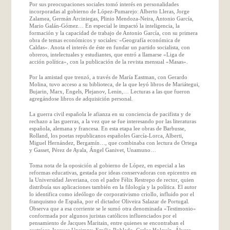
Por sus preocupaciones sociales tomó interés en personalidades
incorporadas al gobierno de López-Pumarejo: Alberto Lleras, Jorge
Zalamea, Germán Arciniegas, Plinio Mendoza-Neira, Antonio García,
Mario Galán-Gómez… En especial le impactó la inteligencia, la
formación y la capacidad de trabajo de Antonio García, con su primera
obra de temas económicos y sociales: «Geografía económica de
Caldas». Anota el interés de éste en fundar un partido socialista, con
obreros, intelectuales y estudiantes, que entró a llamarse «Liga de
acción política», con la publicación de la revista mensual «Masas».
Por la amistad que trenzó, a través de María Eastman, con Gerardo
Molina, tuvo acceso a su biblioteca, de la que leyó libros de Mariátegui,
Bujarin, Marx, Engels, Plejanov, Lenin,… Lecturas a las que fueron
agregándose libros de adquisición personal.
La guerra civil española le afianza en su conciencia de pacifista y de
rechazo a las guerras, a la vez que se fue interesando por las literaturas
española, alemana y francesa. En esta etapa lee obras de Barbusse,
Rolland, los poetas republicanos españoles García-Lorca, Alberti,
Miguel Hernández, Bergamín…, que combinaba con lectura de Ortega
y Gasset, Pérez de Ayala, Ángel Ganivet, Unamuno…
Toma nota de la oposición al gobierno de López, en especial a las
reformas educativas, gestada por ideas conservadoras con epicentro en
la Universidad Javeriana, con el padre Félix Restrepo de rector, quien
distribuía sus aplicaciones también en la filología y la política. El autor
lo identifica como ideólogo de corporativismo criollo, influido por el
franquismo de España, por el dictador Oliveira Salazar de Portugal.
Observa que a esa corriente se le sumó otra denominada «Testimonio»
conformada por algunos juristas católicos influenciados por el
pensamiento de Jacques Maritain, entre quienes se encontraban el
austríaco Jacques Uprimny, Emilio Robledo, Carlos Holguín, Álvaro