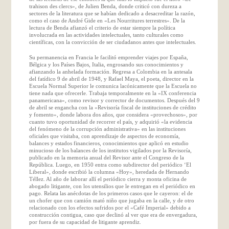
trahison des clercs», de Julien Benda, donde criticó con dureza a
sectores de la literatura que se habían dedicado a desacreditar la razón,
como el caso de André Gide en «Les Nourritures terrestres». De la
lectura de Benda afianzó el criterio de estar siempre la política
involucrada en las actividades intelectuales, tanto culturales como
científicas, con la convicción de ser ciudadanos antes que intelectuales.
Su permanencia en Francia le facilitó emprender viajes por España,
Bélgica y los Países Bajos, Italia, engrosando sus conocimientos y
afianzando la anhelada formación. Regresa a Colombia en la antesala
del fatídico 9 de abril de 1948, y Rafael Maya, el poeta, director en la
Escuela Normal Superior le comunica lacónicamente que la Escuela no
tiene nada que ofrecerle. Trabaja temporalmente en la «IX conferencia
panamericana», como revisor y corrector de documentos. Después del 9
de abril se engancha con la «Revisoría fiscal de instituciones de crédito
y fomento», donde labora dos años, que considera «provechosos», por
cuanto tuvo oportunidad de recorrer el país, y adquirió «la evidencia
del fenómeno de la corrupción administrativa» en las instituciones
oficiales que visitaba, con aprendizaje de aspectos de economía,
balances y estados financieros, conocimientos que aplicó en estudio
minucioso de los balances de los institutos vigilados por la Revisoría,
publicado en la memoria anual del Revisor ante el Congreso de la
República. Luego, en 1950 entra como subdirector del periódico ‘El
Liberal», donde escribió la columna «Hoy», heredada de Hernando
Téllez. Al año de laborar allí el periódico cierra y monta oficina de
abogado litigante, con los utensilios que le entregan en el periódico en
pago. Relata las anécdotas de los primeros casos que le cayeron: el de
un chofer que con camión mató niño que jugaba en la calle, y de otro
relacionado con los efectos sufridos por el «Café Imperial» debido a
construcción contigua, caso que declinó al ver que era de envergadura,
por fuera de su capacidad de litigante aprendiz.