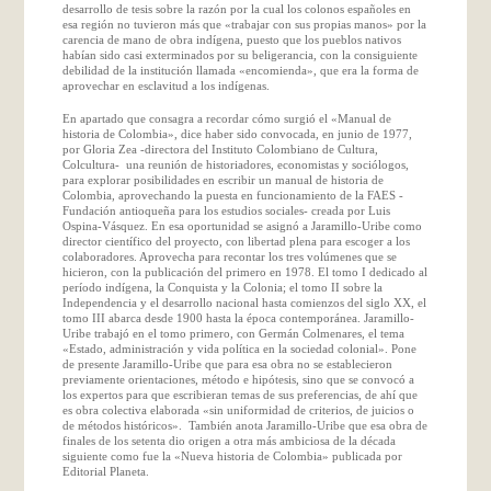
desarrollo de tesis sobre la razón por la cual los colonos españoles en
esa región no tuvieron más que «trabajar con sus propias manos» por la
carencia de mano de obra indígena, puesto que los pueblos nativos
habían sido casi exterminados por su beligerancia, con la consiguiente
debilidad de la institución llamada «encomienda», que era la forma de
aprovechar en esclavitud a los indígenas.
En apartado que consagra a recordar cómo surgió el «Manual de
historia de Colombia», dice haber sido convocada, en junio de 1977,
por Gloria Zea -directora del Instituto Colombiano de Cultura,
Colcultura- una reunión de historiadores, economistas y sociólogos,
para explorar posibilidades en escribir un manual de historia de
Colombia, aprovechando la puesta en funcionamiento de la FAES -
Fundación antioqueña para los estudios sociales- creada por Luis
Ospina-Vásquez. En esa oportunidad se asignó a Jaramillo-Uribe como
director científico del proyecto, con libertad plena para escoger a los
colaboradores. Aprovecha para recontar los tres volúmenes que se
hicieron, con la publicación del primero en 1978. El tomo I dedicado al
período indígena, la Conquista y la Colonia; el tomo II sobre la
Independencia y el desarrollo nacional hasta comienzos del siglo XX, el
tomo III abarca desde 1900 hasta la época contemporánea. Jaramillo-
Uribe trabajó en el tomo primero, con Germán Colmenares, el tema
«Estado, administración y vida política en la sociedad colonial». Pone
de presente Jaramillo-Uribe que para esa obra no se establecieron
previamente orientaciones, método e hipótesis, sino que se convocó a
los expertos para que escribieran temas de sus preferencias, de ahí que
es obra colectiva elaborada «sin uniformidad de criterios, de juicios o
de métodos históricos». También anota Jaramillo-Uribe que esa obra de
finales de los setenta dio origen a otra más ambiciosa de la década
siguiente como fue la «Nueva historia de Colombia» publicada por
Editorial Planeta.