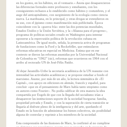
en los gustos, en los hábitos, en el vestuario.» Anota que desaparecieron
las diferencias formales entre profesores y estudiantes, con los
consiguientes rechazos a lo establecido como hábitos y costumbres, y el
auge del anticapitalismo, con surgimiento de la ecología como ciencia
nueva. La marihuana, en lo principal, y otras drogas se extendieron en
su uso, con el jipismo como manifestación más publicitada. Época
coincidente con la «guerra fría» entre las dos potencias mundiales,
Estados Unidos y la Unión Soviética, y la «Alianza para el progreso»,
programa de políticas sociales creado en Washington para intentar
oponerse a la repercusión política de la revolución cubana en
Latinoamérica. De igual modo, señala, la presencia activa de programas
de fundaciones como la Ford y la Rockefeller, que estimularon
reformas educativas en especial en Medicina. Estima que en ese
contexto se dieron las reformas asumidas por la Universidad Nacional
de Colombia en “1962” (sic), reformas que ocurrieron en 1964 con el
arribo al rectorado UN de José-Félix Patiño.
Al dejar Jaramillo-Uribe la secretaría académica de la UN reasume con
intensidad las actividades académicas y se propone estudiar a fondo el
marxismo. Asume, por más de un año, la lectura sistemática de «El
Capital», con apoyo en ediciones en alemán, francés y español, para
concluir «que en el pensamiento de Marx había tanto utopismo como
en autores como Fourier». No podía calificar de otra manera la idea
compartida por Engels de que con la llegada del socialismo irían a
desaparecer las instituciones soporte de la sociedad burguesa: familia,
propiedad privada y Estado, y con la superación de cierta transición se
llegaría al disfrute pleno de la inteligencia y del arte, quedando el
Estado en la función de administrar los bienes colectivos, sin posibilidad
alguna de controlar y reprimir a los miembros de la sociedad.
Esta comprensión de las ilusiones de Marx, la confirmó al no cumplirse
en el tiempo sus pronósticos, puesto que se apoyaba en la creencia de