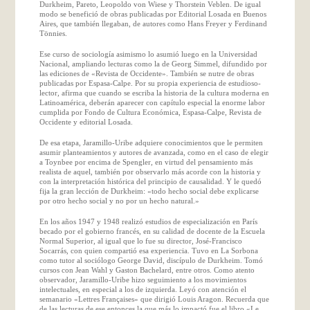
Durkheim, Pareto, Leopoldo von Wiese y Thorstein Veblen. De igual
modo se benefició de obras publicadas por Editorial Losada en Buenos
Aires, que también llegaban, de autores como Hans Freyer y Ferdinand
Tönnies.
Ese curso de sociología asimismo lo asumió luego en la Universidad
Nacional, ampliando lecturas como la de Georg Simmel, difundido por
las ediciones de «Revista de Occidente». También se nutre de obras
publicadas por Espasa-Calpe. Por su propia experiencia de estudioso-
lector, afirma que cuando se escriba la historia de la cultura moderna en
Latinoamérica, deberán aparecer con capítulo especial la enorme labor
cumplida por Fondo de Cultura Económica, Espasa-Calpe, Revista de
Occidente y editorial Losada.
De esa etapa, Jaramillo-Uribe adquiere conocimientos que le permiten
asumir planteamientos y autores de avanzada, como en el caso de elegir
a Toynbee por encima de Spengler, en virtud del pensamiento más
realista de aquel, también por observarlo más acorde con la historia y
con la interpretación histórica del principio de causalidad. Y le quedó
fija la gran lección de Durkheim: «todo hecho social debe explicarse
por otro hecho social y no por un hecho natural.»
En los años 1947 y 1948 realizó estudios de especialización en París
becado por el gobierno francés, en su calidad de docente de la Escuela
Normal Superior, al igual que lo fue su director, José-Francisco
Socarrás, con quien compartió esa experiencia. Tuvo en La Sorbona
como tutor al sociólogo George David, discípulo de Durkheim. Tomó
cursos con Jean Wahl y Gaston Bachelard, entre otros. Como atento
observador, Jaramillo-Uribe hizo seguimiento a los movimientos
intelectuales, en especial a los de izquierda. Leyó con atención el
semanario «Lettres Françaises» que dirigió Louis Aragon. Recuerda que
de las lecturas de ese entonces la que más lo impactó fue el libro «Le