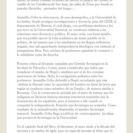
castillo de los Caballeros de San Juan, las calles de Éfeso por donde se
paseaba Heráclito, «pensador del fuego»…
Jaramillo-Uribe se reincorpora, de esos desempeños, a la Universidad de
los Andes, donde prosigue investigaciones y docencia, pasa del CEDE al
departamento de Historia, el cual dirige, con problemas similares a los
que tuvo en la Universidad Nacional, en cuestiones relativas a las
relaciones entre docencia y política. El autor creía, con buen sentido,
que era posible ejercer la vida académica sin tomar partido en lo
político, de tal manera que a los estudiantes no les llegara influencia
sesgada, sino salvaguardando independencia ideológica con estímulo al
pensamiento libre. Pero núcleos de profesores opinaban lo contrario y
lo señalaban como de derecha.
Presenta crítica al decanato cumplido por Germán Arciniegas en la
facultad de Filosofía y Letras, quien consideraba que había que
remplazar el estudio de Hegel y similares por el de los cronistas
americanos de Indias. Hubo la consiguiente polémica entre los
profesores. Jaramillo-Uribe defendió a Hegel recordando que este
«definía la libertad como la capacidad del hombre en darse las leyes que
regían su conducta como miembro de un Estado», de manera similar a
Rousseau. Con la consecuencia anotada por el autor de estimar que los
indígenas no hicieron historia mientras estuvieron sometidos por la
dominación de los españoles, pero sí entraron a ella cuando se
conquistó la independencia. Posición que Arciniegas no aceptaba. Como
resultado de la animadversión despertada, el maestro Arciniegas
renunció. Jaramillo-Uribe llega a calificar de «extravagantes» las ideas
que promovió Arciniegas en la Universidad.
En el capítulo final del libro, el diecisiete, el autor alude a la década del
noventa y al cambio de siglo, pero en especial muestra el dolor que le