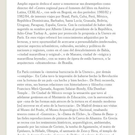
Amplio espacio dedica el autor a rememorar sus desempeños como
director del «Centro regional para el fomento del libro en América
Latina, CERLAL», con sede en Bogotá, en dos períodos: 1980/82 y
1982/84, de intensos viajes por Brasil, París, Cuba, Perú, México,
República Dominicana, Barbados, Santa Lucía, Granada, Bolivia,
Uruguay, Paraguay, España, Grecia. Con la curiosidad de haber sido
sugerido su nombre por Alberto Lleras al presidente de la República,
Julio-César Turbay A., quien por protocolo lo proponía a la Unesco en
París. En esos viajes refrescó los conocimientos adquiridos por la
lecturas, y tuvo oportunidad de acercarse a personalidades intelectuales,
apreciar aspectos urbanísticos, culturales, sociales y políticos de
naciones y regiones, como en el caso del descubrimiento de Bahía,
«ciudad maravillosa y original», o de Manaos, ciudad de «trágica y
maravillosa leyenda», con su teatro de ópera de estilo barroco, o la
arquitectura «ultramoderna» de Brasilia.
En París constata la «inmensa burocracia de la Unesco», por demás
«compleja». En Cuba tuvo la impresión de haberse hecho la Revolución
con la fortuna de un país «ya hecho y bien hecho». De Perú recuerda,
entre otras, sus buenas relaciones con historiadores y filósofos como
Francisco Miró-Quesada, Augusto Salazar-Bondy, Ella Dumbar-
Temple… De Ciudad de México recoge la sensación que tuvo al
adelantar gestiones en el Ministerio de Educación, con la aseveración
que «una de las formas más atroces de la tortura en el mundo moderno
[es] moverse en el seno de la burocracia». De Madrid destaca sus visitas
al Museo del Prado, el Museo Arqueológico Nacional, resaltando
tesoros como el «Guernica», la «Dama de Elche», la «Dama de Baza» y
las fieles reproducciones de pinturas de la Cueva de Altamira. En Grecia
se recrea con los testimonios históricos, arqueológicos, ambientales,
pasando por las ruinas de Corinto, la tumba de Agamenón, el teatro de
Epidauro, la Hélade, Olimpia, el santuario de Zeus y Hera, el templo de
Apolo, la fuente Castalia, el museo de Delfos, el palacio de Cnosos, el