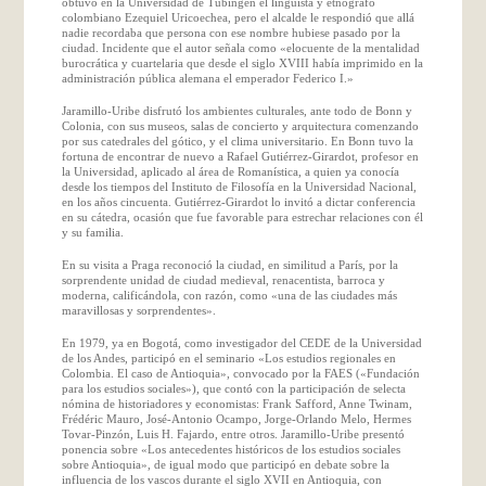
obtuvo en la Universidad de Tübingen el lingüista y etnógrafo
colombiano Ezequiel Uricoechea, pero el alcalde le respondió que allá
nadie recordaba que persona con ese nombre hubiese pasado por la
ciudad. Incidente que el autor señala como «elocuente de la mentalidad
burocrática y cuartelaria que desde el siglo XVIII había imprimido en la
administración pública alemana el emperador Federico I.»
Jaramillo-Uribe disfrutó los ambientes culturales, ante todo de Bonn y
Colonia, con sus museos, salas de concierto y arquitectura comenzando
por sus catedrales del gótico, y el clima universitario. En Bonn tuvo la
fortuna de encontrar de nuevo a Rafael Gutiérrez-Girardot, profesor en
la Universidad, aplicado al área de Romanística, a quien ya conocía
desde los tiempos del Instituto de Filosofía en la Universidad Nacional,
en los años cincuenta. Gutiérrez-Girardot lo invitó a dictar conferencia
en su cátedra, ocasión que fue favorable para estrechar relaciones con él
y su familia.
En su visita a Praga reconoció la ciudad, en similitud a París, por la
sorprendente unidad de ciudad medieval, renacentista, barroca y
moderna, calificándola, con razón, como «una de las ciudades más
maravillosas y sorprendentes».
En 1979, ya en Bogotá, como investigador del CEDE de la Universidad
de los Andes, participó en el seminario «Los estudios regionales en
Colombia. El caso de Antioquia», convocado por la FAES («Fundación
para los estudios sociales»), que contó con la participación de selecta
nómina de historiadores y economistas: Frank Safford, Anne Twinam,
Frédéric Mauro, José-Antonio Ocampo, Jorge-Orlando Melo, Hermes
Tovar-Pinzón, Luis H. Fajardo, entre otros. Jaramillo-Uribe presentó
ponencia sobre «Los antecedentes históricos de los estudios sociales
sobre Antioquia», de igual modo que participó en debate sobre la
influencia de los vascos durante el siglo XVII en Antioquia, con