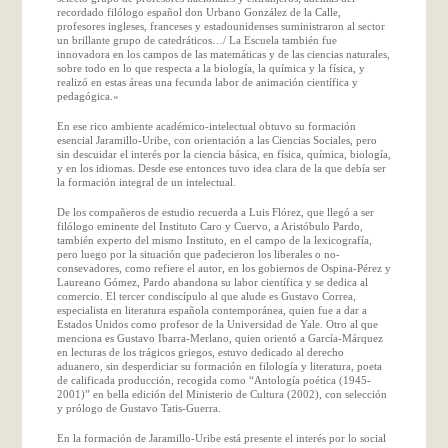
recordado filólogo español don Urbano González de la Calle,
profesores ingleses, franceses y estadounidenses suministraron al sector
un brillante grupo de catedráticos…/ La Escuela también fue
innovadora en los campos de las matemáticas y de las ciencias naturales,
sobre todo en lo que respecta a la biología, la química y la física, y
realizó en estas áreas una fecunda labor de animación científica y
pedagógica.»
En ese rico ambiente académico-intelectual obtuvo su formación
esencial Jaramillo-Uribe, con orientación a las Ciencias Sociales, pero
sin descuidar el interés por la ciencia básica, en física, química, biología,
y en los idiomas. Desde ese entonces tuvo idea clara de la que debía ser
la formación integral de un intelectual.
De los compañeros de estudio recuerda a Luis Flórez, que llegó a ser
filólogo eminente del Instituto Caro y Cuervo, a Aristóbulo Pardo,
también experto del mismo Instituto, en el campo de la lexicografía,
pero luego por la situación que padecieron los liberales o no-
consevadores, como refiere el autor, en los gobiernos de Ospina-Pérez y
Laureano Gómez, Pardo abandona su labor científica y se dedica al
comercio. El tercer condiscípulo al que alude es Gustavo Correa,
especialista en literatura española contemporánea, quien fue a dar a
Estados Unidos como profesor de la Universidad de Yale. Otro al que
menciona es Gustavo Ibarra-Merlano, quien orientó a García-Márquez
en lecturas de los trágicos griegos, estuvo dedicado al derecho
aduanero, sin desperdiciar su formación en filología y literatura, poeta
de calificada producción, recogida como “Antología poética (1945-
2001)” en bella edición del Ministerio de Cultura (2002), con selección
y prólogo de Gustavo Tatis-Guerra.
En la formación de Jaramillo-Uribe está presente el interés por lo social