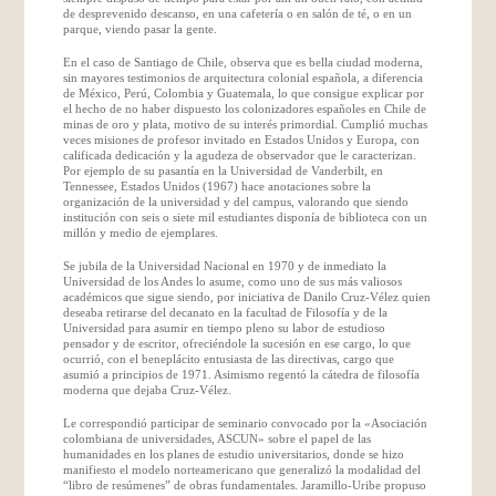
de desprevenido descanso, en una cafetería o en salón de té, o en un
parque, viendo pasar la gente.
En el caso de Santiago de Chile, observa que es bella ciudad moderna,
sin mayores testimonios de arquitectura colonial española, a diferencia
de México, Perú, Colombia y Guatemala, lo que consigue explicar por
el hecho de no haber dispuesto los colonizadores españoles en Chile de
minas de oro y plata, motivo de su interés primordial. Cumplió muchas
veces misiones de profesor invitado en Estados Unidos y Europa, con
calificada dedicación y la agudeza de observador que le caracterizan.
Por ejemplo de su pasantía en la Universidad de Vanderbilt, en
Tennessee, Estados Unidos (1967) hace anotaciones sobre la
organización de la universidad y del campus, valorando que siendo
institución con seis o siete mil estudiantes disponía de biblioteca con un
millón y medio de ejemplares.
Se jubila de la Universidad Nacional en 1970 y de inmediato la
Universidad de los Andes lo asume, como uno de sus más valiosos
académicos que sigue siendo, por iniciativa de Danilo Cruz-Vélez quien
deseaba retirarse del decanato en la facultad de Filosofía y de la
Universidad para asumir en tiempo pleno su labor de estudioso
pensador y de escritor, ofreciéndole la sucesión en ese cargo, lo que
ocurrió, con el beneplácito entusiasta de las directivas, cargo que
asumió a principios de 1971. Asimismo regentó la cátedra de filosofía
moderna que dejaba Cruz-Vélez.
Le correspondió participar de seminario convocado por la «Asociación
colombiana de universidades, ASCUN» sobre el papel de las
humanidades en los planes de estudio universitarios, donde se hizo
manifiesto el modelo norteamericano que generalizó la modalidad del
“libro de resúmenes” de obras fundamentales. Jaramillo-Uribe propuso