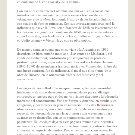
colombiano de historia social y de la cultura».
Con esa obra comenzó en Colombia una nueva historia social, con
métodos cuantitativos asimilados de la escuela francesa de los
«Annales» y de la «New Economic History» de los Estados Unidos, y
con estudio de fuentes primarias. Con sus investigaciones estableció la
influencia que tuvo la Revolución Francesa de 1848 en las corrientes de
las ideas en la coyuntura colombiana de 1850, en especial de autores
como Lamartine, con la «Historia de los girondinos», Eugenio Sue, con
el «Judío errante» y Víctor Hugo con su obra poética.
De manera singular cuenta que en su viaje a la Argentina en 1966
descubrió un libro extraño intitulado «Los cantos de Maldoror», del
conde de Lautrémont, conformado por seis poemas en prosa de
profundo pesimismo, cuyo autor en nombre real era Isidore Ducasse
(1846-1870) de ascendencia francesa, nacido en Montevideo. Libro del
que luego confirma fue de influencia, al igual que el conjunto de la
obra de Ducasse, en la orientación estética del futurismo y del
surrealismo.
Los viajes de Jaramillo-Uribe siempre fueron repletos de curiosidad
intelectual y de ansias de encontrar personalidades para el diálogo
enriquecedor, incluso para el debate, con ánimo dispuesto a la búsqueda
incesante del conocimiento. Fue por Europa y América, en estudio y en
congresos, y pocas veces en plan de recreación. En estas
Memorias
se
observa esa constante, con el testimonio lúcido de los encuentros y el
recuerdo de personalidades que le aportaron pistas o elementos para
avanzar en su desarrollo, con las continuas pesquisas en temas
palpitantes. De los viajes deja en estas páginas testimonios elocuentes,
incluso con apreciaciones sobre arquitectura, museos, y otros ambientes
culturales, en especial de música. Pero en ellos, anota con reiteración,
siempre dispuso de tiempo para estar por ahí un buen rato, con actitud