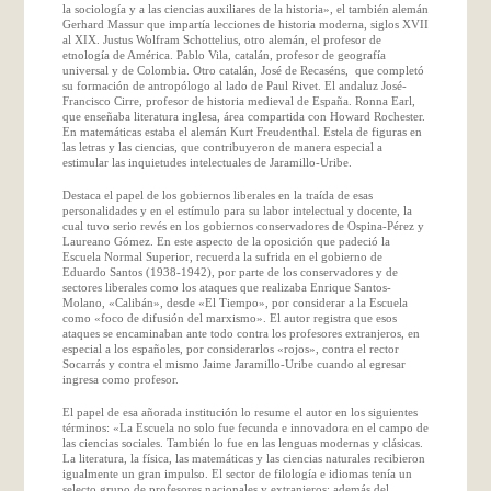
la sociología y a las ciencias auxiliares de la historia», el también alemán
Gerhard Massur que impartía lecciones de historia moderna, siglos XVII
al XIX. Justus Wolfram Schottelius, otro alemán, el profesor de
etnología de América. Pablo Vila, catalán, profesor de geografía
universal y de Colombia. Otro catalán, José de Recaséns, que completó
su formación de antropólogo al lado de Paul Rivet. El andaluz José-
Francisco Cirre, profesor de historia medieval de España. Ronna Earl,
que enseñaba literatura inglesa, área compartida con Howard Rochester.
En matemáticas estaba el alemán Kurt Freudenthal. Estela de figuras en
las letras y las ciencias, que contribuyeron de manera especial a
estimular las inquietudes intelectuales de Jaramillo-Uribe.
Destaca el papel de los gobiernos liberales en la traída de esas
personalidades y en el estímulo para su labor intelectual y docente, la
cual tuvo serio revés en los gobiernos conservadores de Ospina-Pérez y
Laureano Gómez. En este aspecto de la oposición que padeció la
Escuela Normal Superior, recuerda la sufrida en el gobierno de
Eduardo Santos (1938-1942), por parte de los conservadores y de
sectores liberales como los ataques que realizaba Enrique Santos-
Molano, «Calibán», desde «El Tiempo», por considerar a la Escuela
como «foco de difusión del marxismo». El autor registra que esos
ataques se encaminaban ante todo contra los profesores extranjeros, en
especial a los españoles, por considerarlos «rojos», contra el rector
Socarrás y contra el mismo Jaime Jaramillo-Uribe cuando al egresar
ingresa como profesor.
El papel de esa añorada institución lo resume el autor en los siguientes
términos: «La Escuela no solo fue fecunda e innovadora en el campo de
las ciencias sociales. También lo fue en las lenguas modernas y clásicas.
La literatura, la física, las matemáticas y las ciencias naturales recibieron
igualmente un gran impulso. El sector de filología e idiomas tenía un
selecto grupo de profesores nacionales y extranjeros; además del