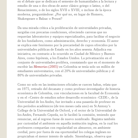
en el debate que se dedicara el semestre de humanidades a la lectura y
estudio de una o dos obras de autor clásico griego o latino, o del
Renacimiento, o de los siglos XVII o XVIII, o incluso de la época
moderna, preguntándose: ¿Por qué no, en lugar de Homero,
Shakespeare o Balzac o Proust?
Da una mirada crítica a la proliferación de universidades privadas,
surgidas con precarias condiciones, ofreciendo carreras que no
requerían laboratorios y equipos especializados, para facilitar el negocio
de los fundadores, como administración, derecho y economía. El autor
se explica este fenómeno por la precariedad de cupos ofrecidos por la
universidades públicas de Estado en los años sesenta. Adjudica esa
iniciativa, en contrario a lo ocurrido en Ciudad de México y Buenos
Aires, como hipótesis, a los Estados Unidos. La privatización en el
conjunto de universidades prolifera, constatando que en el momento de
escribir las
Memorias (2005)
en Colombia se tenía solo un millón de
estudiantes universitarios, con el 20% de universidades públicas y el
80% de universidades privadas.
Como no solo en las instituciones oficiales se cuecen habas, relata que
en 1975, retirado del decanato y como profesor-investigador de historia
económica de Colombia, con vinculaciones en la facultad de Economía
y en el «Centro de estudios sobre desarrollo económico -CEDE», de la
Universidad de los Andes, fue invitado a una pasantía de profesor en
dos períodos académicos (de tres meses cada uno) en St Antony’s
College de la Universidad de Oxford, y el rector de la Universidad de
los Andes, Fernando Cepeda, no le facilitó la comisión, teniendo que
renunciar, así al regreso fuese de nuevo nombrado. Registra también
por curiosidad el ambiente en aquella institución inglesa, en la cual los
profesores compartían con regularidad un almuerzo, en ambiente
cordial, pero por fuera de esa oportunidad los colegas ingleses no
propiciaban el menor intento de saludo. Sinembargo, observa que