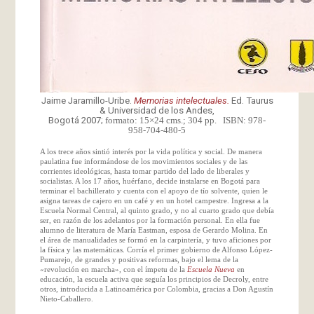
Jaime Jaramillo-Uribe.
Memorias intelectuales.
Ed. Taurus
& Universidad de los Andes,
Bogotá 2007;
formato: 15×24 cms.; 304 pp. ISBN: 978-
958-704-480-5
A los trece años sintió interés por la vida política y social. De manera
paulatina fue informándose de los movimientos sociales y de las
corrientes ideológicas, hasta tomar partido del lado de liberales y
socialistas. A los 17 años, huérfano, decide instalarse en Bogotá para
terminar el bachillerato y cuenta con el apoyo de tío solvente, quien le
asigna tareas de cajero en un café y en un hotel campestre. Ingresa a la
Escuela Normal Central, al quinto grado, y no al cuarto grado que debía
ser, en razón de los adelantos por la formación personal. En ella fue
alumno de literatura de María Eastman, esposa de Gerardo Molina. En
el área de manualidades se formó en la carpintería, y tuvo aficiones por
la física y las matemáticas. Corría el primer gobierno de Alfonso López-
Pumarejo, de grandes y positivas reformas, bajo el lema de la
«revolución en marcha», con el ímpetu de la
Escuela Nueva
en
educación, la escuela activa que seguía los principios de Decroly, entre
otros, introducida a Latinoamérica por Colombia, gracias a Don Agustín
Nieto-Caballero.