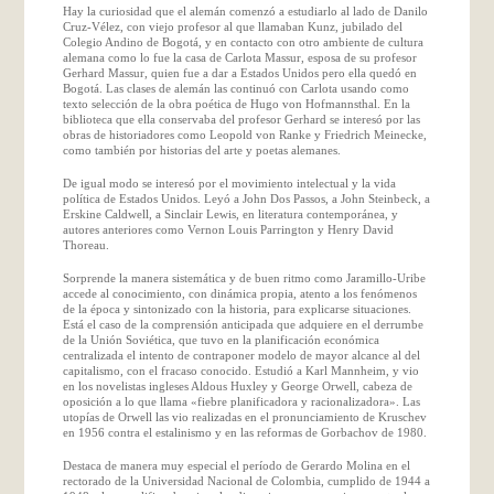
Hay la curiosidad que el alemán comenzó a estudiarlo al lado de Danilo
Cruz-Vélez, con viejo profesor al que llamaban Kunz, jubilado del
Colegio Andino de Bogotá, y en contacto con otro ambiente de cultura
alemana como lo fue la casa de Carlota Massur, esposa de su profesor
Gerhard Massur, quien fue a dar a Estados Unidos pero ella quedó en
Bogotá. Las clases de alemán las continuó con Carlota usando como
texto selección de la obra poética de Hugo von Hofmannsthal. En la
biblioteca que ella conservaba del profesor Gerhard se interesó por las
obras de historiadores como Leopold von Ranke y Friedrich Meinecke,
como también por historias del arte y poetas alemanes.
De igual modo se interesó por el movimiento intelectual y la vida
política de Estados Unidos. Leyó a John Dos Passos, a John Steinbeck, a
Erskine Caldwell, a Sinclair Lewis, en literatura contemporánea, y
autores anteriores como Vernon Louis Parrington y Henry David
Thoreau.
Sorprende la manera sistemática y de buen ritmo como Jaramillo-Uribe
accede al conocimiento, con dinámica propia, atento a los fenómenos
de la época y sintonizado con la historia, para explicarse situaciones.
Está el caso de la comprensión anticipada que adquiere en el derrumbe
de la Unión Soviética, que tuvo en la planificación económica
centralizada el intento de contraponer modelo de mayor alcance al del
capitalismo, con el fracaso conocido. Estudió a Karl Mannheim, y vio
en los novelistas ingleses Aldous Huxley y George Orwell, cabeza de
oposición a lo que llama «fiebre planificadora y racionalizadora». Las
utopías de Orwell las vio realizadas en el pronunciamiento de Kruschev
en 1956 contra el estalinismo y en las reformas de Gorbachov de 1980.
Destaca de manera muy especial el período de Gerardo Molina en el
rectorado de la Universidad Nacional de Colombia, cumplido de 1944 a