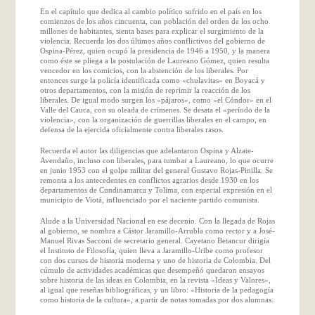
En el capítulo que dedica al cambio político sufrido en el país en los
comienzos de los años cincuenta, con población del orden de los ocho
millones de habitantes, sienta bases para explicar el surgimiento de la
violencia. Recuerda los dos últimos años conflictivos del gobierno de
Ospina-Pérez, quien ocupó la presidencia de 1946 a 1950, y la manera
como éste se pliega a la postulación de Laureano Gómez, quien resulta
vencedor en los comicios, con la abstención de los liberales. Por
entonces surge la policía identificada como «chulavitas» en Boyacá y
otros departamentos, con la misión de reprimir la reacción de los
liberales. De igual modo surgen los «pájaros», como «el Cóndor» en el
Valle del Cauca, con su oleada de crímenes. Se desata el «período de la
violencia», con la organización de guerrillas liberales en el campo, en
defensa de la ejercida oficialmente contra liberales rasos.
Recuerda el autor las diligencias que adelantaron Ospina y Alzate-
Avendaño, incluso con liberales, para tumbar a Laureano, lo que ocurre
en junio 1953 con el golpe militar del general Gustavo Rojas-Pinilla. Se
remonta a los antecedentes en conflictos agrarios desde 1930 en los
departamentos de Cundinamarca y Tolima, con especial expresión en el
municipio de Viotá, influenciado por el naciente partido comunista.
Alude a la Universidad Nacional en ese decenio. Con la llegada de Rojas
al gobierno, se nombra a Cástor Jaramillo-Arrubla como rector y a José-
Manuel Rivas Sacconi de secretario general. Cayetano Betancur dirigía
el Instituto de Filosofía, quien lleva a Jaramillo-Uribe como profesor
con dos cursos de historia moderna y uno de historia de Colombia. Del
cúmulo de actividades académicas que desempeñó quedaron ensayos
sobre historia de las ideas en Colombia, en la revista «Ideas y Valores»,
al igual que reseñas bibliográficas, y un libro: «Historia de la pedagogía
como historia de la cultura», a partir de notas tomadas por dos alumnas.