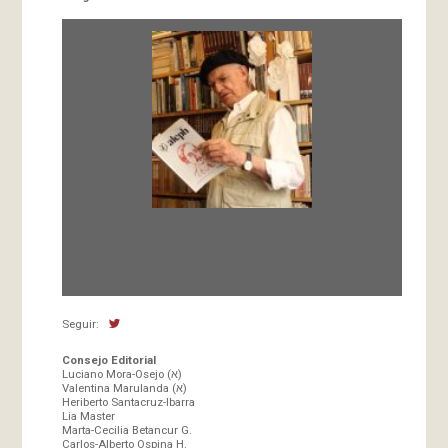
Fundada en 1966 por Carlos-Enrique Ruiz,
Director
Seguir:
Consejo Editorial
Luciano Mora-Osejo (א)
Valentina Marulanda (א)
Heriberto Santacruz-Ibarra
Lia Master
Marta-Cecilia Betancur G.
Carlos-Alberto Ospina H.