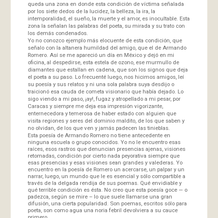
queda una zona en donde esta condición de víctima señalada
por los siete dedos de la lucidez, la belleza, la ira, la
intemporalidad, el sueño, la muerte y el amor, es inocultable. Esta
zona la señalan las palabras del poeta, su mirada y su trato con
los demás condenados.
Yo no conozco ejemplo más elocuente de esta condición, que
señalo con la altanera humildad del amigo, que el de Armando
Romero. Así se me apareció un día en México y dejó en mi
oficina, al despedirse, esta estela de ozono, ese murmullo de
diamantes que estallan en cadena, que son los signos que deja
el poeta a su paso. Lo frecuenté luego, nos hicimos amigos, leí
su poesía y sus relatos y ni una sola palabra suya desdijo o
traicionó esa cauda de cometa visionario que había dejado. Lo
sigo viendo a mi paso, ¡ay!, fugaz y atropellado a mi pesar, por
Caracas y siempre me deja esa impresión vigorizante,
enternecedora y temerosa de haber estado con alguien que
visita regiones y seres del dominio maldito, de los que saben y
no olvidan, de los que ven y jamás padecen las tinieblas.
Esta poesía de Armando Romero no tiene antecedente en
ninguna escuela o grupo conocidos. Yo no le encuentro esas
raíces, esos rastros que denuncian presencias ajenas, visiones
retomadas, condición por cierto nada peyorativa siempre que
esas presencias y esas visiones sean grandes y valederas. Yo
encuentro en la poesía de Romero un acercarse, un palpar y un
narrar, luego, un mundo que le es esencial y sólo compartible a
través de la delgada rendija de sus poemas. Qué envidiable y
qué terrible condición es ésta. No creo que esta poesía goce — o
padezca, según se mire – lo que suele llamarse una gran
difusión, una cierta popularidad. Son poemas, escritos sólo para
poeta, son como agua una noria febril devolviera a su cauce
primero.