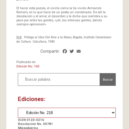
El hacer esta poesía, el vivirla como la ha vivido Armando
Romero, es lo que hace de un poeta un condenado. De allí la
desolación y el amor, el desorden y la dicha que siembra a su
paso por entre las gentes, «¡oh, las intonsas gentes, dando
siempre opiniones!»
N-B
.: Prólogo al libro Del Aire a la Mano, Bogotá, Instituto Colombiano
de Cultura. Colcultura, 1983
Compartir:
Facebook
Twitter
Email
Share
Publicado en
Edición No. 160
Buscar
Ediciones:
ISSN 0120-0216
Resolución No. 00781
Mingobierno