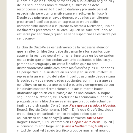
el dominio de las fuentes primarias en sus idiomas originales y
de las secundarias más relevantes, a Cruz-Vélez debe
reconocérsele su estilo filosófico diáfano y profundo para el
especialista, pero comprensible para el neófito en la filosofía.
Desde sus primeros ensayos demostró que los sempiternos
problemas filosóficos pueden expresarse en un estilo
comprensible, sobre lo cual puede evocarse a Nietzsche, uno de
los filósofos presentes en su obra: «Quien se sabe profundo se
esfuerza por ser claro, y quien se sabe superficial se esfuerza por
ser oscuro».
La obra de Cruz-Vélez es testimonio de la necesaria atención
que la reflexión filosófica debe dispensarle a los asuntos que
aquejan la realidad social y humana, insertada en los contextos
reales más que en los exclusivamente abstractos e ideales, y a
partir de un lenguaje y un estilo filosófico que no cree
distanciamientos artificiales entre los filósofos y los ciudadanos.
La perspectiva que sustenta en su obra y en su vida intelectual
representa un ejemplo del saber filosófico asumido desde y para
la sociedad y sus necesidades acuciantes, con miras a que se
constituya en un saber acerca del presente y comprometido con
las dinámicas transformaciones que actualmente hacen
dramática aparición en el paisaje de las sociedades. Aunque
seguidor de Nietzsche, Cruz-Vélez no lo secundaría cuando se
preguntaba si la filosofía no es más que un tipo intelectual de
inutilidad disfrazada[[Consúltese:
Para qué ha servido la filosofía
.
Bogotá: Revista Colombiana, 1967.]]. Diría que Cruz-Vélez sigue
en su obra, y en particular en los trabajos de los que nos
ocuparemos en este ensayo[[Particularmente
Tabula rasa.
Bogotá: Planeta, 1989. Ver también
La época de la crisis.
Op. cit.]],
el convencimiento hegeliano (
Carta a Niethammer, 1808
) en
virtud del cual «el trabajo teorético produce más en el mundo