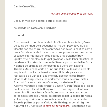
Danilo Cruz-Vélez
Vivimos en una época muy curiosa…
Descubrimos con asombro que el progreso
ha sellado un pacto con la barbarie.
S. Freud
Comprometido con la actividad filosófica en la sociedad, Cruz-
Vélez ha contribuido a desdeñar la imagen peyorativa que la
filosofía padece en muchos contextos donde se la califica como
una cómoda actividad de escritorio que pocas veces trasciende
el espacio tranquilizador de las aulas universitarias[[Hay
igualmente ejemplos de la «peligrosidad» de la labor filosófica: la
condena a Sócrates, la muerte de Séneca por orden de Nerón, la
Holanda de Spinoza en tiempos de la guerra con España;
Thomas Moro en la corte de Enrique VIII y Galileo ante la Santa
Inquisición. Locke debió exiliarse en Holanda para evitar
represalias de Carlos II. Los intelectuales soviéticos fueron
tildados de burgueses y los norteamericanos de comunistas.
Gramsci fue encarcelado y Cassirer, Horkheimer, Fromm,
Adorno, Marcuse, Bloch, Arendt y Löwith fueron forzados al exilio
por los nazis. El final de Benjamin fue más trágico: al intentar
cruzar los Pirineos hacia España, en procura de alcanzar un
barco hacia Estados Unidos, es capturado por la policía francesa
y, al saber que iría a un campo de concentración, se suicidó.
Sobre la polémica por la afinidad de Heidegger con el régimen
Nazi, ver de Cruz-Vélez
El mito del rey filósofo.
Recuérdese que