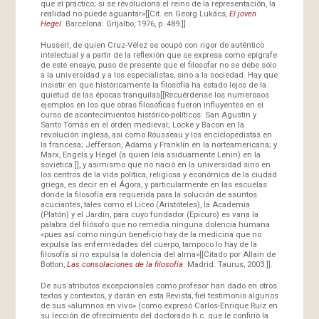
que el práctico; si se revoluciona el reino de la representación, la
realidad no puede aguantar»[[Cit. en Georg Lukács,
El joven
Hegel
. Barcelona: Grijalbo, 1976, p. 489.]].
Husserl, de quien Cruz-Vélez se ocupó con rigor de auténtico
intelectual y a partir de la reflexión que se expresa como epígrafe
de este ensayo, puso de presente que el filosofar no se debe sólo
a la universidad y a los especialistas, sino a la sociedad. Hay que
insistir en que históricamente la filosofía ha estado lejos de la
quietud de las épocas tranquilas[[Recuérdense los numerosos
ejemplos en los que obras filosóficas fueron influyentes en el
curso de acontecimientos histórico-políticos: San Agustín y
Santo Tomás en el orden medieval; Locke y Bacon en la
revolución inglesa, así como Rousseau y los enciclopedistas en
la francesa; Jefferson, Adams y Franklin en la norteamericana; y
Marx, Engels y Hegel (a quien leía asiduamente Lenin) en la
soviética.]], y asimismo que no nació en la universidad sino en
los centros de la vida política, religiosa y económica de la ciudad
griega, es decir en el Ágora, y particularmente en las escuelas
donde la filosofía era requerida para la solución de asuntos
acuciantes, tales como el Liceo (Aristóteles), la Academia
(Platón) y el Jardín, para cuyo fundador (Epicuro) es vana la
palabra del filósofo que no remedia ninguna dolencia humana
«pues así como ningún beneficio hay de la medicina que no
expulsa las enfermedades del cuerpo, tampoco lo hay de la
filosofía si no expulsa la dolencia del alma»[[Citado por Allain de
Botton,
Las consolaciones de la filosofía
. Madrid: Taurus, 2003.]].
De sus atributos excepcionales como profesor han dado en otros
textos y contextos, y darán en esta Revista, fiel testimonio algunos
de sus «alumnos en vivo» (como expresó Carlos-Enrique Ruiz en
su lección de ofrecimiento del doctorado h.c. que le confirió la