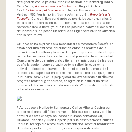
designaron con la palabra ‘ethos’ la morada del hombre[[Danilo
Cruz-Vélez,
Aproximaciones a la filosofía
. Bogotá: Colcultura,
1977;
La técnica y el humanismo.
Bogotá: Universidad de los
Andes, 1983. Ver también, Numas-Armando Gil.
Reportaje a la
Filosofía
. Op. cit.]]. Es aquí donde se podría buscar una reflexión
ética sobre la técnica en cuanto perturbadora de la morada del
hombre sobre la tierra, ya que no es posible alcanzar el ser pleno
del hombre si no posee un adecuado lugar para vivir en armonía
con la naturaleza.
Cruz-Vélez ha expresado la necesidad del verdadero filósofo de
establecer una estrecha articulación entre los ámbitos de la
filosofía con la cultura y la sociedad, por lo que es un filósofo que
ha hecho responsable su actividad del presente de su sociedad.
Consciente de que entre cielo y tierra hay más cosas de las que
sueña la pasión tecnológica, insertó la reflexión ética en la
actividad filosófica a través de la cuestión por la esencia de la
técnica y su papel real en el desarrollo de sociedades que, como
la nuestra, convive en la perplejidad del avasallante e irreflexivo
progreso material y, encerrada, se agita en la estructura de la
ciencia y la tecnología como la mosca de Wittgenstein dentro de
la botella cazamoscas.
* Agradezco a Heriberto Santacruz y Carlos-Alberto Ospina por
sus precisiones estilísticas y metodológicas sobre una versión
anterior de este ensayo, así como a Numas-Armando Gil,
Orlando Londoño y Juan Cepeda por sus observaciones críticas.
Pablo R. Arango presentó útiles comentarios sobre el manuscrito
definitivo ¡por lo que, sin duda, es a él a quien deberán