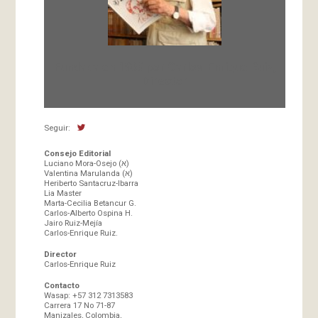
Fundada en 1966 por Carlos-Enrique Ruiz,
Director
Seguir:
Consejo Editorial
Luciano Mora-Osejo (א)
Valentina Marulanda (א)
Heriberto Santacruz-Ibarra
Lia Master
Marta-Cecilia Betancur G.
Carlos-Alberto Ospina H.
Jairo Ruiz-Mejía
Carlos-Enrique Ruiz.
Director
Carlos-Enrique Ruiz
Contacto
Wasap: +57 312 7313583
Carrera 17 No 71-87
Manizales, Colombia,