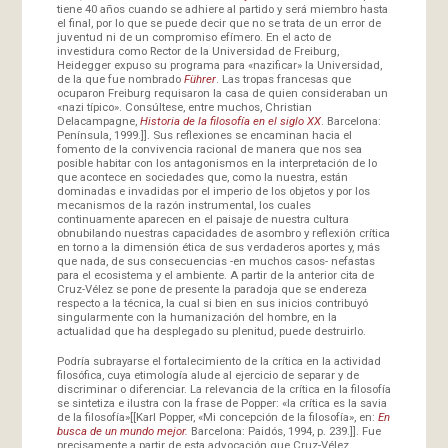
tiene 40 años cuando se adhiere al partido y será miembro hasta
el final, por lo que se puede decir que no se trata de un error de
juventud ni de un compromiso efímero. En el acto de
investidura como Rector de la Universidad de Freiburg,
Heidegger expuso su programa para «nazificar» la Universidad,
de la que fue nombrado
Führer
. Las tropas francesas que
ocuparon Freiburg requisaron la casa de quien consideraban un
«nazi típico». Consúltese, entre muchos, Christian
Delacampagne,
Historia de la filosofía en el siglo XX
. Barcelona:
Península, 1999.]]. Sus reflexiones se encaminan hacia el
fomento de la convivencia racional de manera que nos sea
posible habitar con los antagonismos en la interpretación de lo
que acontece en sociedades que, como la nuestra, están
dominadas e invadidas por el imperio de los objetos y por los
mecanismos de la razón instrumental, los cuales
continuamente aparecen en el paisaje de nuestra cultura
obnubilando nuestras capacidades de asombro y reflexión crítica
en torno a la dimensión ética de sus verdaderos aportes y, más
que nada, de sus consecuencias -en muchos casos- nefastas
para el ecosistema y el ambiente. A partir de la anterior cita de
Cruz-Vélez se pone de presente la paradoja que se endereza
respecto a la técnica, la cual si bien en sus inicios contribuyó
singularmente con la humanización del hombre, en la
actualidad que ha desplegado su plenitud, puede destruirlo.
Podría subrayarse el fortalecimiento de la crítica en la actividad
filosófica, cuya etimología alude al ejercicio de separar y de
discriminar o diferenciar. La relevancia de la crítica en la filosofía
se sintetiza e ilustra con la frase de Popper: «la crítica es la savia
de la filosofía»[[Karl Popper, «Mi concepción de la filosofía», en:
En
busca de un mundo mejor.
Barcelona: Paidós, 1994, p. 239.]]. Fue
precisamente a partir de esta advocación que Cruz-Vélez