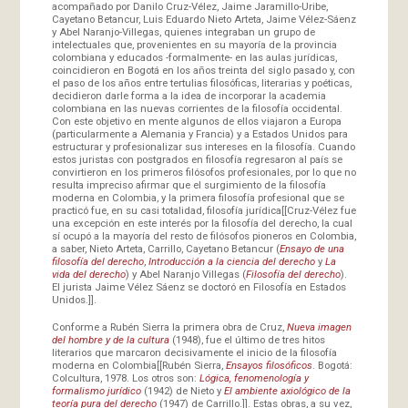
acompañado por Danilo Cruz-Vélez, Jaime Jaramillo-Uribe,
Cayetano Betancur, Luis Eduardo Nieto Arteta, Jaime Vélez-Sáenz
y Abel Naranjo-Villegas, quienes integraban un grupo de
intelectuales que, provenientes en su mayoría de la provincia
colombiana y educados -formalmente- en las aulas jurídicas,
coincidieron en Bogotá en los años treinta del siglo pasado y, con
el paso de los años entre tertulias filosóficas, literarias y poéticas,
decidieron darle forma a la idea de incorporar la academia
colombiana en las nuevas corrientes de la filosofía occidental.
Con este objetivo en mente algunos de ellos viajaron a Europa
(particularmente a Alemania y Francia) y a Estados Unidos para
estructurar y profesionalizar sus intereses en la filosofía. Cuando
estos juristas con postgrados en filosofía regresaron al país se
convirtieron en los primeros filósofos profesionales, por lo que no
resulta impreciso afirmar que el surgimiento de la filosofía
moderna en Colombia, y la primera filosofía profesional que se
practicó fue, en su casi totalidad, filosofía jurídica[[Cruz-Vélez fue
una excepción en este interés por la filosofía del derecho, la cual
sí ocupó a la mayoría del resto de filósofos pioneros en Colombia,
a saber, Nieto Arteta, Carrillo, Cayetano Betancur (
Ensayo de una
filosofía del derecho
,
Introducción a la ciencia del derecho
y
La
vida del derecho
) y Abel Naranjo Villegas (
Filosofía del derecho
).
El jurista Jaime Vélez Sáenz se doctoró en Filosofía en Estados
Unidos.]].
Conforme a Rubén Sierra la primera obra de Cruz,
Nueva imagen
del hombre y de la cultura
(1948), fue el último de tres hitos
literarios que marcaron decisivamente el inicio de la filosofía
moderna en Colombia[[Rubén Sierra,
Ensayos filosóficos
. Bogotá:
Colcultura, 1978. Los otros son:
Lógica, fenomenología y
formalismo jurídico
(1942) de Nieto y
El ambiente axiológico de la
teoría pura del derecho
(1947) de Carrillo.]]. Estas obras, a su vez,