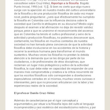
consúltese sobre Cruz-Vélez,
Reportaje a la filosofía.
Bogotá:
Punto Inicial, 1993 (vol. 1).]]. Si bien es cierto que algo nuevo
surge con la aparición en nuestro medio del cultivo universitario
de la filosofía y de una producción filosófica de cada vez mayor
nivel, podría preguntarse: ¿será que efectivamente ha cumplido
la filosofía en Colombia con la influencia decisiva sobre la
sociedad que Carrillo le atribuyera en su discurso? Medio siglo
después el examen a tal afirmación no deja de revestir validez
porque, pese a que es unánime el reconocimiento del ascenso
que en Colombia ha tenido el cultivo profesional y serio de la
actividad y producción filosóficas, no podemos desconocer que,
ciertamente, los filósofos en muchos contextos de nuestra
sociedad no han tomado plena conciencia de que la actividad
filosófica debe involucrarse en los accidentes de la historia y
recorrer la aventura humana para transformar el mundo
sustantivo. Muchas veces los filósofos no prestan la debida
atención a la demanda que se les dirige por parte de los
ciudadanos, o de profesionales de otras disciplinas, que
reclaman un lugar más protagónico y activo de la actividad
filosófica, la cual debe estar en capacidad de responder de una
manera más comprometida y creativa a la crítica recurrente de
que los escritos filosóficos sólo corresponden a disertaciones
especulativas cerradas en sí mismas, muchas veces curiosas e
interesantes, pero que no procuran articularse con la labor y las
experiencias reales de la sociedad.
El profesor Danilo Cruz-Vélez
Además de caracterizarse por el rigor conceptual y
argumentativo, por situar a la filosofía lejos del culto al lenguaje
incomprensible y casi esotérico del escolasticismo redivivo, y por