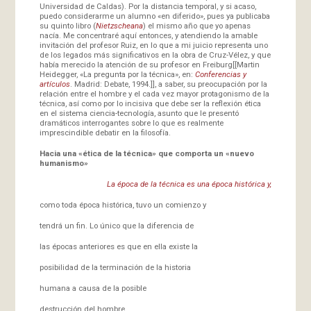
Universidad de Caldas). Por la distancia temporal, y si acaso,
puedo considerarme un alumno «en diferido», pues ya publicaba
su quinto libro (
Nietzscheana
) el mismo año que yo apenas
nacía. Me concentraré aquí entonces, y atendiendo la amable
invitación del profesor Ruiz, en lo que a mi juicio representa uno
de los legados más significativos en la obra de Cruz-Vélez, y que
había merecido la atención de su profesor en Freiburg[[Martin
Heidegger, «La pregunta por la técnica», en:
Conferencias y
artículos
. Madrid: Debate, 1994.]], a saber, su preocupación por la
relación entre el hombre y el cada vez mayor protagonismo de la
técnica, así como por lo incisiva que debe ser la reflexión ética
en el sistema ciencia-tecnología, asunto que le presentó
dramáticos interrogantes sobre lo que es realmente
imprescindible debatir en la filosofía.
Hacia una «ética de la técnica» que comporta un «nuevo
humanismo»
La época de la técnica es una época histórica y,
como toda época histórica, tuvo un comienzo y
tendrá un fin. Lo único que la diferencia de
las épocas anteriores es que en ella existe la
posibilidad de la terminación de la historia
humana a causa de la posible
destrucción del hombre.