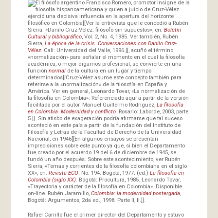
El filósofo argentino Francisco Romero, promotor insigne de la
filosofía hispanoamericana y quien a juicio de Cruz-Vélez
ejerció una decisiva influencia en la apertura del horizonte
filosófico en Colombia[[Ver la entrevista que le concedió a Rubén
Sierra: «Danilo Cruz-Vélez: filósofo sin supuestos», en:
Boletín
Cultural y bibliográfico
, Vol. 2, No. 4, 1985. Ver también, Rubén
Sierra,
La época de la crisis. Conversaciones con Danilo Cruz-
Vélez.
Cali: Universidad del Valle, 1996.]], acuñó el término
«normalización» para señalar el momento en el cual la filosofía
académica, o mejor digamos profesional, se convierte en una
función
normal
de la cultura en un lugar y tiempo
determinados[[Cruz-Vélez asume este concepto también para
referirse a la «normalización» de la filosofía en España y
América. Ver en general, Leonardo Tovar, «La normalización de
la filosofía en Colombia». Referenciado aquí a partir de la versión
facilitada por el autor. Manuel Guillermo Rodríguez,
La filosofía
en Colombia. Modernidad y conflicto.
Rosario: Laborde, 2003, parte
5.]]. Sin atisbo de exageración podría afirmarse que tal suceso
aconteció en este país a partir de la fundación del Instituto de
Filosofía y Letras de la Facultad de Derecho de la Universidad
Nacional, en 1946[[En algunos ensayos se presentan
imprecisiones sobre este punto ya que, si bien el Departamento
fue creado por el acuerdo 19 del 6 de diciembre de 1945, se
fundó un año después. Sobre este acontecimiento, ver Rubén
Sierra, «Temas y corrientes de la filosofía colombiana en el siglo
XX», en:
Revista ECO
. No. 194. Bogotá, 1977; (ed.)
La filosofía en
Colombia (siglo XX).
Bogotá: Procultura, 1985. Leonardo Tovar,
«Trayectoria y carácter de la filosofía en Colombia». Disponible
on-line. Rubén Jaramillo,
Colombia: la modernidad postergada
,
Bogotá: Argumentos, 2da ed., 1998. Parte II, II.]].
Rafael Carrillo fue el primer director del Departamento y estuvo