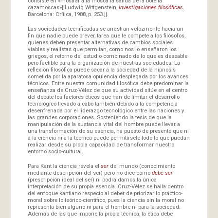
consiste en «mostrar a la mosca la salida de la botella
cazamoscas»[[Ludwig Wittgenstein,
Investigaciones filosóficas
.
Barcelona: Crítica, 1988, p. 253.]].
Las sociedades tecnificadas se arrastran velozmente hacia un
fin que nadie puede prever, tarea que le compete a los filósofos,
quienes deben presentar alternativas de cambios sociales
viables y realistas que permitan, como nos lo enseñaron los
griegos, el retorno del estudio combinado de lo que es deseable
pero factible para la organización de nuestras sociedades. La
reflexión filosófica puede sacar a la sociedad de la hipnosis
sometida por la aparatosa opulencia desplegada por los avances
técnicos. Entre nuestra comunidad filosófica debe predominar la
enseñanza de Cruz-Vélez de que su actividad sitúe en el centro
del debate los factores éticos que han de limitar el desarrollo
tecnológico llevado a cabo también debido a la competencia
desenfrenada por el liderazgo tecnológico entre las naciones y
las grandes corporaciones. Sosteniendo la tesis de que la
manipulación de la sustancia vital del hombre puede llevar a
una transformación de su esencia, ha puesto de presente que ni
a la ciencia ni a la técnica puede permitírsele todo lo que puedan
realizar desde su propia capacidad de transformar nuestro
entorno socio-cultural.
Para Kant la ciencia revela el
ser
del mundo (conocimiento
mediante descripción del ser) pero no dice cómo
debe ser
(prescripción ideal del ser) ni podrá darnos la única
interpretación de su propia esencia. Cruz-Vélez se halla dentro
del enfoque kantiano respecto al deber de priorizar lo práctico-
moral sobre lo teórico-científico, pues la ciencia sin la moral no
representa bien alguno ni para el hombre ni para la sociedad.
Además de las que impone la propia técnica, la ética debe