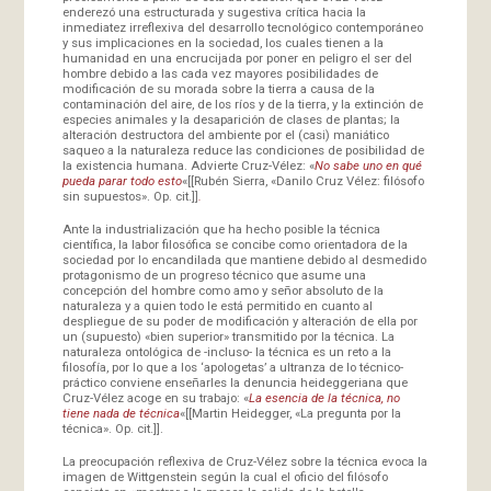
enderezó una estructurada y sugestiva crítica hacia la
inmediatez irreflexiva del desarrollo tecnológico contemporáneo
y sus implicaciones en la sociedad, los cuales tienen a la
humanidad en una encrucijada por poner en peligro el ser del
hombre debido a las cada vez mayores posibilidades de
modificación de su morada sobre la tierra a causa de la
contaminación del aire, de los ríos y de la tierra, y la extinción de
especies animales y la desaparición de clases de plantas; la
alteración destructora del ambiente por el (casi) maniático
saqueo a la naturaleza reduce las condiciones de posibilidad de
la existencia humana. Advierte Cruz-Vélez: «
No sabe uno en qué
pueda parar todo esto
«[[Rubén Sierra, «Danilo Cruz Vélez: filósofo
sin supuestos». Op. cit.]]
.
Ante la industrialización que ha hecho posible la técnica
científica, la labor filosófica se concibe como orientadora de la
sociedad por lo encandilada que mantiene debido al desmedido
protagonismo de un progreso técnico que asume una
concepción del hombre como amo y señor absoluto de la
naturaleza y a quien todo le está permitido en cuanto al
despliegue de su poder de modificación y alteración de ella por
un (supuesto) «bien superior» transmitido por la técnica. La
naturaleza ontológica de -incluso- la técnica es un reto a la
filosofía, por lo que a los ‘apologetas’ a ultranza de lo técnico-
práctico conviene enseñarles la denuncia heideggeriana que
Cruz-Vélez acoge en su trabajo: «
La esencia de la técnica, no
tiene nada de técnica
«[[Martin Heidegger, «La pregunta por la
técnica». Op. cit.]].
La preocupación reflexiva de Cruz-Vélez sobre la técnica evoca la
imagen de Wittgenstein según la cual el oficio del filósofo