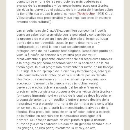
constituirse en una de las restricciones más poderosas al
avance de las maquinas y los mecanismos, pues una técnica
sin ética ha pervertido el estatuto de la morada del hombre sobre
la tierra[[En «La ciudad frente al campo» (
Revista Eco
, 1978) Cruz-
Vélez analiza esta problemática y sus implicaciones en nuestro
entorno socio-cultural.]].
Las enseñanzas de Cruz-Vélez permiten concebir la filosofía
como un saber comprometido con la sociedad y concernido por
la urgencia de ejercer un impacto sobre ella al tomar su lugar
dentro de la controvertida cuestión por lo determinada y
configurada que está la sociedad actualmente por el
protagonismo de los avances tecnológicos. Desde este punto de
vista la filosofía se concibe a sí misma para construir
creativamente el presente, encontrándole así respuestas nuevas
a la pregunta por cómo debemos vivir en la sociedad de la era
tecnológica, la cual progresará realmente por razón de un trabajo
que siga el buen ejemplo de la ciencia y la tecnología, pero que
esté permeado por la reflexión ética suscitada por un debate
filosófico que cuestione y critique el enorme protagonismo y
aceptación general de la ciencia y sus (muchas veces)
perversos efectos sobre la morada del hombre. Y en esto
precisamente consiste su propuesta de una «ética de la técnica»
(o «nuevo humanismo») en virtud de la cual se debe filosofar en
procura de encontrar un equilibrio entre el propio destino de la
naturaleza y la pretensión humana de dominarla para convertirla
en un solo caudal para surtir las necesidades derivadas de la
técnica. Esta propuesta consiste en la reflexión sobre la esencia
de la técnica en relación con la naturaleza ontológica del
hombre. Cruz-Vélez destaca en este punto el que la morada
humana y la ética aparecen unidas en su génesis debido a que
los griegos, de una parte, inventaron la ética y, de otra,