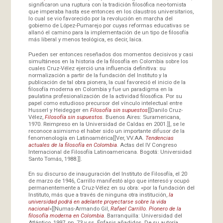
significaron una ruptura con la tradición filosófica neo-tomista
que imperaba hasta ese entonces en los claustros universitarios,
lo cual se vio favorecido por la revolución en marcha del
gobierno de López-Pumarejo por cuyas reformas educativas se
allanó el camino para la implementación de un tipo de filosofía
más liberal y menos teológica, es decir, laica.
Pueden ser entonces reseñados dos momentos decisivos y casi
simultáneos en la historia de la filosofía en Colombia sobre los
cuales Cruz-Vélez ejerció una influencia definitiva: su
normalización a partir de la fundación del Instituto y la
publicación de tal obra pionera, la cual favoreció el inicio de la
filosofía moderna en Colombia y fue un paradigma en la
paulatina profesionalización de la actividad filosófica. Por su
papel como estudioso precursor del vínculo intelectual entre
Husserl y Heidegger en
Filosofía sin supuestos
[[Danilo Cruz-
Vélez,
Filosofía sin supuestos.
Buenos Aires: Suramericana,
1970. Reimpreso en la Universidad de Caldas en 2001.]], se le
reconoce asimismo el haber sido un importante difusor de la
fenomenología en Latinoamérica[[Ver, VV.AA.
Tendencias
actuales de la filosofía en Colombia
. Actas del IV Congreso
Internacional de Filosofía Latinoamericana. Bogotá: Universidad
Santo Tomás, 1988.]].
En su discurso de inauguración del Instituto de Filosofía, el 20
de marzo de 1946, Carrillo manifestó algo que interesó y ocupó
permanentemente a Cruz-Vélez en su obra: «por la fundación del
Instituto, más que a través de ninguna otra institución,
la
universidad podrá en adelante proyectarse sobre la vida
nacional
«[[Numas-Armando Gil,
Rafael Carrillo. Pionero de la
filosofía moderna en Colombia
. Barranquilla: Universidad del
Atlántico, 1997, pp. 73 y ss. Énfasis añadidos. De su autoría