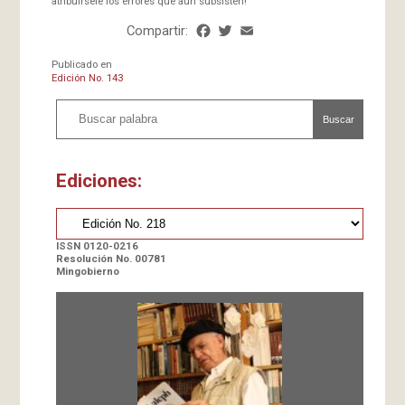
atribuírsele los errores que aun subsisten!
Compartir:
Facebook
Twitter
Email
Share
Publicado en
Edición No. 143
Buscar
Ediciones:
ISSN 0120-0216
Resolución No. 00781
Mingobierno