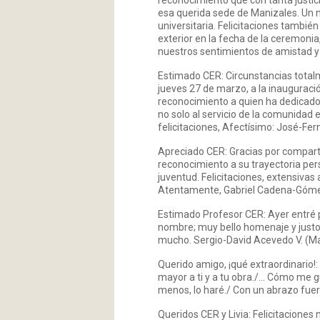
reconocimiento que con tanta justici
esa querida sede de Manizales. Un 
universitaria. Felicitaciones tambi
exterior en la fecha de la ceremon
nuestros sentimientos de amistad y 
Estimado CER: Circunstancias total
jueves 27 de marzo, a la inauguració
reconocimiento a quien ha dedicado 
no solo al servicio de la comunidad e
felicitaciones, Afectísimo: José-Fern
Apreciado CER: Gracias por compart
reconocimiento a su trayectoria pers
juventud. Felicitaciones, extensivas
Atentamente, Gabriel Cadena-Gómez 
Estimado Profesor CER: Ayer entré po
nombre; muy bello homenaje y justo
mucho. Sergio-David Acevedo V. (Mani
Querido amigo, ¡qué extraordinario!
mayor a ti y a tu obra./… Cómo me g
menos, lo haré./ Con un abrazo fuert
Queridos CER y Livia: Felicitaciones 