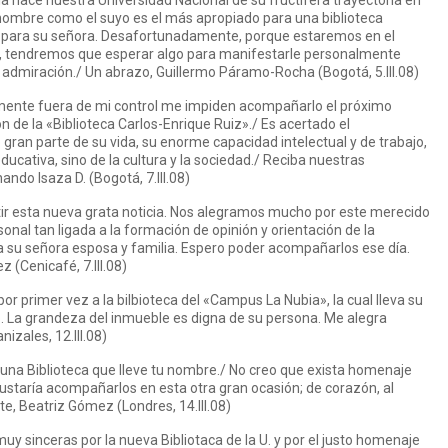
a hace nuestra Universidad Nacional de su fructífera trayectoria en
nombre como el suyo es el más apropiado para una biblioteca
én para su señora. Desafortunadamente, porque estaremos en el
ia, tendremos que esperar algo para manifestarle personalmente
admiración./ Un abrazo, Guillermo Páramo-Rocha (Bogotá, 5.III.08)
mente fuera de mi control me impiden acompañarlo el próximo
n de la «Biblioteca Carlos-Enrique Ruiz»./ Es acertado el
gran parte de su vida, su enorme capacidad intelectual y de trabajo,
ducativa, sino de la cultura y la sociedad./ Reciba nuestras
ando Isaza D. (Bogotá, 7.III.08)
ir esta nueva grata noticia. Nos alegramos mucho por este merecido
onal tan ligada a la formación de opinión y orientación de la
 a su señora esposa y familia. Espero poder acompañarlos ese día.
(Cenicafé, 7.III.08)
r primer vez a la bilbioteca del «Campus La Nubia», la cual lleva su
. La grandeza del inmueble es digna de su persona. Me alegra
zales, 12.III.08)
: una Biblioteca que lleve tu nombre./ No creo que exista homenaje
ustaría acompañarlos en esta otra gran ocasión; de corazón, al
e, Beatriz Gómez (Londres, 14.III.08)
muy sinceras por la nueva Bibliotaca de la U. y por el justo homenaje