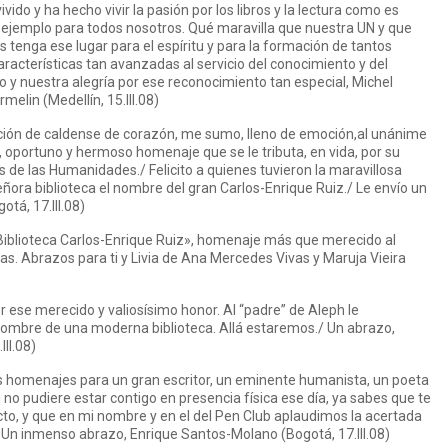
ido y ha hecho vivir la pasión por los libros y la lectura como es
o ejemplo para todos nosotros. Qué maravilla que nuestra UN y que
tenga ese lugar para el espíritu y para la formación de tantos
acterísticas tan avanzadas al servicio del conocimiento y del
zo y nuestra alegría por ese reconocimiento tan especial, Michel
elin (Medellín, 15.III.08)
ión de caldense de corazón, me sumo, lleno de emoción,al unánime
, oportuno y hermoso homenaje que se le tributa, en vida, por su
de las Humanidades./ Felicito a quienes tuvieron la maravillosa
ñora biblioteca el nombre del gran Carlos-Enrique Ruiz./ Le envío un
tá, 17.III.08)
 “Biblioteca Carlos-Enrique Ruiz», homenaje más que merecido al
das. Abrazos para ti y Livia de Ana Mercedes Vivas y Maruja Vieira
r ese merecido y valiosísimo honor. Al “padre” de Aleph le
nombre de una moderna biblioteca. Allá estaremos./ Un abrazo,
II.08)
s homenajes para un gran escritor, un eminente humanista, un poeta
no pudiere estar contigo en presencia física ese día, ya sabes que te
o, y que en mi nombre y en el del Pen Club aplaudimos la acertada
l. Un inmenso abrazo, Enrique Santos-Molano (Bogotá, 17.III.08)