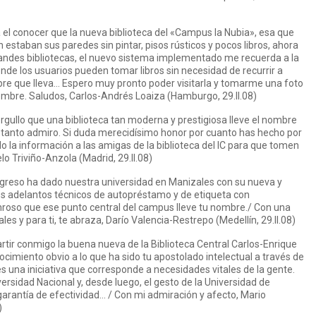
el conocer que la nueva biblioteca del «Campus la Nubia», esa que
 estaban sus paredes sin pintar, pisos rústicos y pocos libros, ahora
grandes bibliotecas, el nuevo sistema implementado me recuerda a la
onde los usuarios pueden tomar libros sin necesidad de recurrir a
bre que lleva… Espero muy pronto poder visitarla y tomarme una foto
nombre. Saludos, Carlos-Andrés Loaiza (Hamburgo, 29.II.08)
rgullo que una biblioteca tan moderna y prestigiosa lleve el nombre
 tanto admiro. Si duda merecidísimo honor por cuanto has hecho por
do la información a las amigas de la biblioteca del IC para que tomen
lo Triviño-Anzola (Madrid, 29.II.08)
greso ha dado nuestra universidad en Manizales con su nueva y
os adelantos técnicos de autopréstamo y de etiqueta con
nroso que ese punto central del campus lleve tu nombre./ Con una
les y para ti, te abraza, Darío Valencia-Restrepo (Medellín, 29.II.08)
tir conmigo la buena nueva de la Biblioteca Central Carlos-Enrique
cimiento obvio a lo que ha sido tu apostolado intelectual a través de
 es una iniciativa que corresponde a necesidades vitales de la gente.
ersidad Nacional y, desde luego, el gesto de la Universidad de
rantía de efectividad… / Con mi admiración y afecto, Mario
)