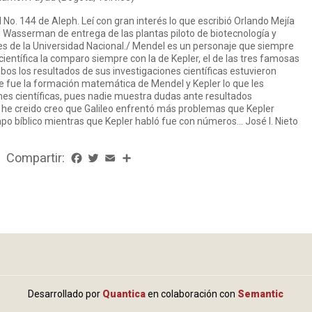
o. 144 de Aleph. Leí con gran interés lo que escribió Orlando Mejía
e Wasserman de entrega de las plantas piloto de biotecnología y
es de la Universidad Nacional./ Mendel es un personaje que siempre
ientífica la comparo siempre con la de Kepler, el de las tres famosas
os los resultados de sus investigaciones científicas estuvieron
fue la formación matemática de Mendel y Kepler lo que les
ones científicas, pues nadie muestra dudas ante resultados
e creido creo que Galileo enfrentó más problemas que Kepler
po bíblico mientras que Kepler habló fue con números… José I. Nieto
Compartir:
Facebook
Twitter
Email
Share
Desarrollado por
Quantica
en colaboración con
Semantic