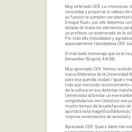
Muy estimado CER: La «memoria» de l
consolidar y preservar lo valioso de 
su función la cumplen con plenitud al
Enrique Ruiz», por ello debemos con
dotada de todos los elementos para
un profesor, un enamorado de la cult
Por todo ello ¡felicidades! y agrad
especialmente felicidadesa CER. Gab
El más bello homenaje que se le ha
Benavides (Bogotá, 4.III.08)
Muy apreciado CER: Hemos recibido co
nueva Biblioteca de la Universidad 
para esa querida ciudad./ Igual o ma
más que merecido reconocimiento a q
de la cultura en sus distintas manife
Universidad al brindar un merecidís
congratularnos con Usted por ese j
mucho tiempo de la satisfacción de 
aportará esta magnífica Biblioteca./
mejores sentimientos de amistad y apr
Apreciado CER: Quiero darle mis más 