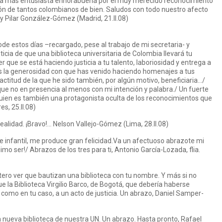
tra más entusiasta enhorabuena por el muy merecido reconocimiento
ión de tantos colombianos de bien. Saludos con todo nuestro afecto
 y Pilar González-Gómez (Madrid, 21.II.08)
de estos días –recargado, pese al trabajo de mi secretaria- y
icia de que una biblioteca universitaria de Colombia llevará tu
que se está haciendo justicia a tu talento, laboriosidad y entrega a
itos la generosidad con que has venido haciendo homenajes a tus
ctitud de la que he sido también, por algún motivo, beneficiaria…/
e no en presencia al menos con mi intención y palabra./ Un fuerte
quien es también una protagonista oculta de los reconocimientos que
s, 25.II.08)
alidad. ¡Bravo!… Nelson Vallejo-Gómez (Lima, 28.II.08)
ne infantil, me produce gran felicidad.Va un afectuoso abrazote mi
o ser!/ Abrazos de los tres para ti, Antonio García-Lozada, flia.
tero ver que bautizan una biblioteca con tu nombre. Y más si no
e la Biblioteca Virgilio Barco, de Bogotá, que debería haberse
como en tu caso, a un acto de justicia. Un abrazo, Daniel Samper-
a nueva biblioteca de nuestra UN. Un abrazo. Hasta pronto, Rafael