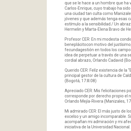
que se le hace a un hombre que ha viv
Carlos-Enrique, cuyo trabajo ha sid
una ciudad tan culta como Manizales 
jóvenes y que además tenga esas car
estímulo a la sensibilidad./ Un abra
Hermelin y Marta-Elena Bravo de Herm
Profesor CER: En mi modesta condic
beneplácitocon motivo del justísimo
fecundagestión en todos los campos 
idea de perpetuar a través de una se
cordial abrazo, Orlando Cadavid (Bogo
Querido CER: Felíz existencia de la
principal gestor de la cultura de Cal
(Bogotá, 17.III.08)
Apreciado CER: Mis felicitaciones po
corresponde por derecho propio el 
Orlando Mejía-Rivera (Manizales, 17.I
Mi admirado CER: El más justo de lo
excelso y un amigo incomparable. Si 
acompañan mi admiración y mi afect
iniciativa de la Universidad Naciona