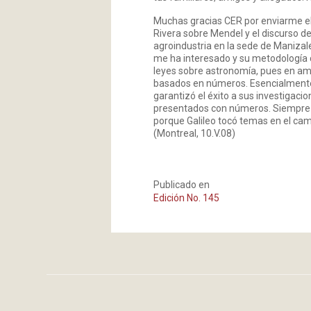
Muchas gracias CER por enviarme el N
Rivera sobre Mendel y el discurso d
agroindustria en la sede de Manizal
me ha interesado y su metodología c
leyes sobre astronomía, pues en amb
basados en números. Esencialmente 
garantizó el éxito a sus investigaci
presentados con números. Siempre h
porque Galileo tocó temas en el cam
(Montreal, 10.V.08)
Publicado en
Edición No. 145