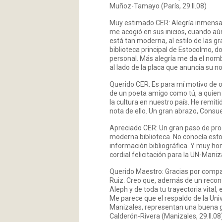
Muñoz-Tamayo (París, 29.II.08)
Muy estimado CER: Alegría inmensa 
me acogió en sus inicios, cuando aún
está tan moderna, al estilo de las 
biblioteca principal de Estocolmo, d
personal. Más alegría me da el nom
al lado de la placa que anuncia su 
Querido CER: Es para mí motivo de o
de un poeta amigo como tú, a quien
la cultura en nuestro país. He remiti
nota de ello. Un gran abrazo, Consue
Apreciado CER: Un gran paso de pro
moderna biblioteca. No conocía est
información bibliográfica. Y muy ho
cordial felicitación para la UN-Maniza
Querido Maestro: Gracias por compar
Ruiz. Creo que, además de un recono
Aleph y de toda tu trayectoria vital,
Me parece que el respaldo de la Univ
Manizales, representan una buena ga
Calderón-Rivera (Manizales, 29.II.08