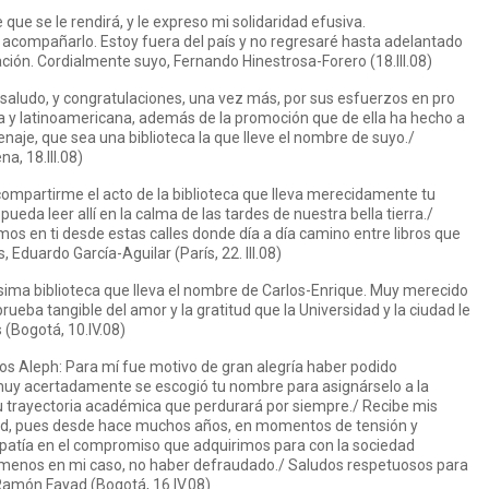
ue se le rendirá, y le expreso mi solidaridad efusiva.
acompañarlo. Estoy fuera del país y no regresaré hasta adelantado
tación. Cordialmente suyo, Fernando Hinestrosa-Forero (18.III.08)
saludo, y congratulaciones, una vez más, por sus esfuerzos en pro
ana y latinoamericana, además de la promoción que de ella ha hecho a
aje, que sea una biblioteca la que lleve el nombre de suyo./
, 18.III.08)
ompartirme el acto de la biblioteca que lleva merecidamente tu
eda leer allí en la calma de las tardes de nuestra bella tierra./
os en ti desde estas calles donde día a día camino entre libros que
Eduardo García-Aguilar (París, 22. III.08)
ima biblioteca que lleva el nombre de Carlos-Enrique. Muy merecido
ueba tangible del amor y la gratitud que la Universidad y la ciudad le
(Bogotá, 10.IV.08)
s Aleph: Para mí fue motivo de gran alegría haber podido
uy acertadamente se escogió tu nombre para asignárselo a la
tu trayectoria académica que perdurará por siempre./ Recibe mis
ad, pues desde hace muchos años, en momentos de tensión y
empatía en el compromiso que adquirimos para con la sociedad
 menos en mi caso, no haber defraudado./ Saludos respetuosos para
 Ramón Fayad (Bogotá, 16.IV.08)