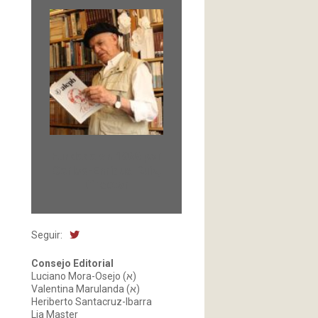
Fundada en 1966 por
Carlos-Enrique Ruiz,
Director
Seguir:
Consejo Editorial
Luciano Mora-Osejo (א)
Valentina Marulanda (א)
Heriberto Santacruz-Ibarra
Lia Master