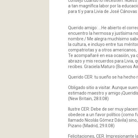
consejo cuando lo necesiten. Nues
a tan magnífica labor por la educac
para tí y para Livia de José Cánovas
Querido amigo: …He abierto el correo
encuentro la hermosa y justísima not
nombre./ Me alegra muchísimo saber 
la cultura, e incluyo entre tus mér
compatriotas y a otros americanos, a
Te acompañaré en esa ocasión, ya qu
abrazo y mis recuerdos para Livia, 
recibes. Graciela Maturo (Buenos Aire
Querido CER: tu sueño se ha hecho re
Obligado sitio a visitar. Aunque sue
estimado maestro y amigo ¡Queridísim
(New Britain, 28.II.08)
Ilustre CER: Debe de ser muy placen
obedece a un favor político (como fu
llamado Nicolás Gómez Dávila) sino, 
Pizano (Madrid, 29.II.08)
Felicitaciones, CER. Impresionante l