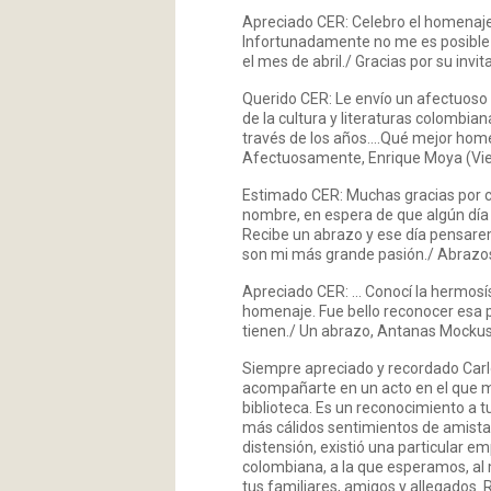
Apreciado CER: Celebro el homenaje q
Infortunadamente no me es posible 
el mes de abril./ Gracias por su invi
Querido CER: Le envío un afectuoso 
de la cultura y literaturas colombi
través de los años….Qué mejor homen
Afectuosamente, Enrique Moya (Viena
Estimado CER: Muchas gracias por c
nombre, en espera de que algún día pu
Recibe un abrazo y ese día pensarem
son mi más grande pasión./ Abrazos, 
Apreciado CER: … Conocí la hermosís
homenaje. Fue bello reconocer esa pr
tienen./ Un abrazo, Antanas Mockus 
Siempre apreciado y recordado Carlo
acompañarte en un acto en el que m
biblioteca. Es un reconocimiento a 
más cálidos sentimientos de amist
distensión, existió una particular 
colombiana, a la que esperamos, al
tus familiares, amigos y allegados.