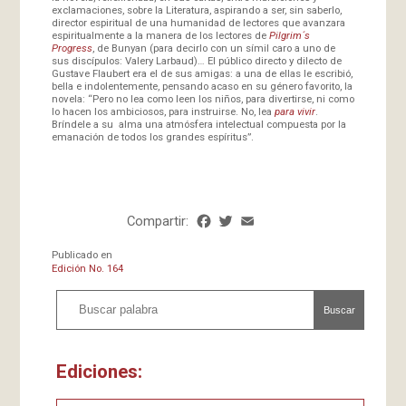
exclamaciones, sobre la Literatura, aspirando a ser, sin saberlo,
director espiritual de una humanidad de lectores que avanzara
espiritualmente a la manera de los lectores de
Pilgrim´s
Progress
, de Bunyan (para decirlo con un símil caro a uno de
sus discípulos: Valery Larbaud)… El público directo y dilecto de
Gustave Flaubert era el de sus amigas: a una de ellas le escribió,
bella e indolentemente, pensando acaso en su género favorito, la
novela: “Pero no lea como leen los niños, para divertirse, ni como
lo hacen los ambiciosos, para instruirse. No, lea
para vivir
.
Bríndele a su alma una atmósfera intelectual compuesta por la
emanación de todos los grandes espíritus”.
Compartir:
Facebook
Twitter
Email
Share
Publicado en
Edición No. 164
Buscar
Ediciones: