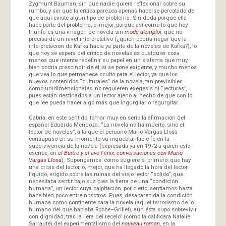
Zygmunt Bauman, sin que nadie quiera reflexionar sobre su
rumbo, y sin que la crítica parezca apenas haberse percatado de
que aquí existe algún tipo de problema. Sin duda porque ella
hace parte del problema, o, mejor, porque así como lo que hoy
triunfa es una imagen de novela sin
mode d’emploi
, que no
precisa de un nivel interpretativo (¿quién podría negar que la
interpretación de Kafka hacía ya parte de la novelas de Kafka?), lo
que hoy se espera del crítico de novelas es cualquier cosa
menos que intente redefinir su papel en un sistema que muy
bien podría prescindir de él, si se pone exigente, y mucho menos
que vea lo que permanece oculto para el lector, ya que los
nuevos contenidos “culturales” de la novela, tan previsibles
como unidimensionales, no requieren exégesis ni “lecturas”,
pues están destinados a un lector ajeno al hecho de que con lo
que lee pueda hacer algo más que ingurgitar o regurgitar.
Cabría, en este sentido, tomar muy en serio la afirmación del
español Eduardo Mendoza: “La novela no ha muerto, sino el
lector de novelas”, a la que el peruano Mario Vargas Llosa
contrapuso en su momento su inquebrantable fe en la
supervivencia de la novela (expresada ya en 1972 a quien esto
escribe, en
el Buitre y el ave Fénix, conversaciones con Mario
Vargas Llosa
). Supongamos, como sugiere el primero, que hay
una crisis del lector, o, mejor, que ha llegado la hora del lector
líquido, erigido sobre las ruinas del viejo lector “sólido”, que
necesitaba sentir bajo sus pies la tierra de una “condición
humana”, un lector cuya palpitación, por cierto, sentíamos hasta
hace bien poco entre nosotros. Pues, desaparecida la condición
humana como continente para la novela (aquel terrorismo de lo
humano del que hablaba Robbe–Grillet), aún ésta supo sobrevivir
con dignidad, tras la “era del recelo” (como la calificara Natalie
Sarraute) del experimentalismo del
nouveau roman
, en la