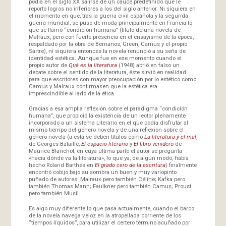
podía en el siglo XX salirse de un cauce predefinido que le
reportó logros no inferiores a los del siglo anterior. Ni siquiera en
el momento en que, tras la guerra civil española y la segunda
guerra mundial, se puso de moda principalmente en Francia lo
que se llamó “condición humana” (título de una novela de
Malraux, pero con fuerte presencia en el ensayismo de la época,
respaldado por la obra de Bernanos, Green, Camus y el propio
Sartre), ni siquiera entonces la novela renunció a su seña de
identidad estética. Aunque fue en ese momento cuando el
propio autor de
Qué es la literatura
(1948) abrió en falso un
debate sobre el sentido de la literatura, éste sirvió en realidad
para que escritores con mayor preocupación por lo estético como
Camus y Malraux confirmasen que la estética era
imprescindible al lado de la ética.
Gracias a esa amplia reflexión sobre el paradigma “condición
humana”, que propició la existencia de un lector plenamente
incorporado a un sistema Literario en el que podía disfrutar al
mismo tiempo del género novela y de una reflexión sobre el
género novela (a esta se deben títulos como
La literatura y el mal
,
de Georges Bataille,
El espacio literario
y
El libro venidero
de
Maurice Blanchot, en cuya última parte el autor se pregunta
«hacia dónde va la literatura», lo que ya, de algún modo, había
hecho Roland Barthes en
El grado cero de la escritura
) finalmente
encontró cobijo bajo su sombra un buen y muy variopinto
puñado de autores: Malraux pero también Céline; Kafka pero
también Thomas Mann; Faulkner pero también Camus; Proust
pero también Musil.
Es algo muy diferente lo que pasa actualmente, cuando el barco
de la novela navega veloz en la atropellada corriente de los
“tiempos líquidos”, para utilizar el certero término acuñado por