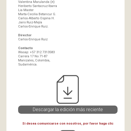
Valentina Marulanda (א)
Heriberto Santacruz-Ibarra
Lia Master
Marta-Cecilia Betancur G.
Carlos-Alberto Ospina H.
Jairo Ruiz-Mejía
Carlos-Enrique Ruiz.
Director
Carlos-Enrique Ruiz
Contacto
Wasap: +57 312 7313583
Carrera 17 No 71-87
Manizales, Colombia,
Sudamérica.
Descargar la edición más reciente
Si desea comunicarse con nosotros, por favor haga clic