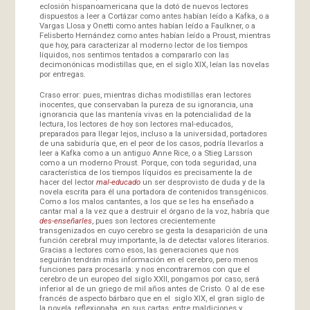
eclosión hispanoamericana que la dotó de nuevos lectores
dispuestos a leer a Cortázar como antes habían leído a Kafka, o a
Vargas Llosa y Onetti como antes habían leído a Faulkner, o a
Felisberto Hernández como antes habían leído a Proust, mientras
que hoy, para caracterizar al moderno lector de los tiempos
líquidos, nos sentimos tentados a compararlo con las
decimonónicas modistillas que, en el siglo XIX, leían las novelas
por entregas.
Craso error: pues, mientras dichas modistillas eran lectores
inocentes, que conservaban la pureza de su ignorancia, una
ignorancia que las mantenía vivas en la potencialidad de la
lectura, los lectores de hoy son lectores mal-educados,
preparados para llegar lejos, incluso a la universidad, portadores
de una sabiduría que, en el peor de los casos, podría llevarlos a
leer a Kafka como a un antiguo Anne Rice, o a Stieg Larsson
como a un moderno Proust. Porque, con toda seguridad, una
característica de los tiempos líquidos es precisamente la de
hacer del lector
mal-educado
un ser desprovisto de duda y de la
novela escrita para él una portadora de contenidos transgénicos.
Como a los malos cantantes, a los que se les ha enseñado a
cantar mal a la vez que a destruir el órgano de la voz, habría que
des-enseñarles
, pues son lectores crecientemente
transgenizados en cuyo cerebro se gesta la desaparición de una
función cerebral muy importante, la de detectar valores literarios.
Gracias a lectores como esos, las generaciones que nos
seguirán tendrán más información en el cerebro, pero menos
funciones para procesarla: y nos encontraremos con que el
cerebro de un europeo del siglo XXII, pongamos por caso, será
inferior al de un griego de mil años antes de Cristo. O al de ese
francés de aspecto bárbaro que en el siglo XIX, el gran siglo de
la novela, reflexionaba, en sus cartas, entre maldiciones y