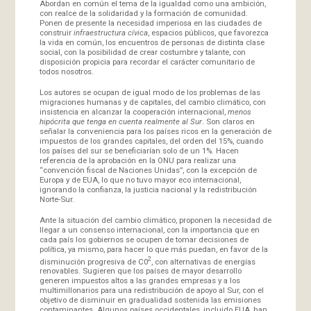
Abordan en común el tema de la igualdad como una ambición,
con realce de la solidaridad y la formación de comunidad.
Ponen de presente la necesidad imperiosa en las ciudades de
construir
infraestructura cívica
, espacios públicos, que favorezca
la vida en común, los encuentros de personas de distinta clase
social, con la posibilidad de crear costumbre y talante, con
disposición propicia para recordar el carácter comunitario de
todos nosotros.
Los autores se ocupan de igual modo de los problemas de las
migraciones humanas y de capitales, del cambio climático, con
insistencia en alcanzar la cooperación internacional,
menos
hipócrita que tenga en cuenta realmente al Sur
. Son claros en
señalar la conveniencia para los países ricos en la generación de
impuestos de los grandes capitales, del orden del 15%, cuando
los países del sur se beneficiarían solo de un 1%. Hacen
referencia de la aprobación en la ONU para realizar una
“convención fiscal de Naciones Unidas”, con la excepción de
Europa y de EUA, lo que no tuvo mayor eco internacional,
ignorando la confianza, la justicia nacional y la redistribución
Norte-Sur.
Ante la situación del cambio climático, proponen la necesidad de
llegar a un consenso internacional, con la importancia que en
cada país los gobiernos se ocupen de tomar decisiones de
política, ya mismo, para hacer lo que más puedan, en favor de la
2
disminución progresiva de C0
, con alternativas de energías
renovables. Sugieren que los países de mayor desarrollo
generen impuestos altos a las grandes empresas y a los
multimillonarios para una redistribución de apoyo al Sur, con el
objetivo de disminuir en gradualidad sostenida las emisiones
contaminantes. Algunos países occidentales, incluido EUA, han