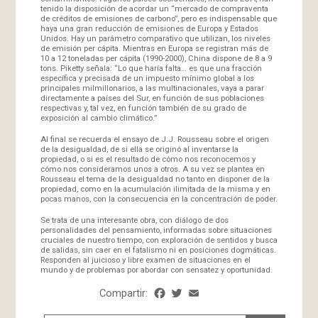
tenido la disposición de acordar un “mercado de compraventa
de créditos de emisiones de carbono”, pero es indispensable que
haya una gran reducción de emisiones de Europa y Estados
Unidos. Hay un parámetro comparativo que utilizan, los niveles
de emisión per cápita. Mientras en Europa se registran más de
10 a 12 toneladas per cápita (1990-2000), China dispone de 8 a 9
tons. Piketty señala: “Lo que haría falta… es que una fracción
específica y precisada de un impuesto mínimo global a los
principales milmillonarios, a las multinacionales, vaya a parar
directamente a países del Sur, en función de sus poblaciones
respectivas y, tal vez, en función también de su grado de
exposición al cambio climático.”
Al final se recuerda el ensayo de J.J. Rousseau sobre el origen
de la desigualdad, de si ella se originó al inventarse la
propiedad, o si es el resultado de cómo nos reconocemos y
cómo nos consideramos unos a otros. A su vez se plantea en
Rousseau el tema de la desigualdad no tanto en disponer de la
propiedad, como en la acumulación ilimitada de la misma y en
pocas manos, con la consecuencia en la concentración de poder.
Se trata de una interesante obra, con diálogo de dos
personalidades del pensamiento, informadas sobre situaciones
cruciales de nuestro tiempo, con exploración de sentidos y busca
de salidas, sin caer en el fatalismo ni en posiciones dogmáticas.
Responden al juicioso y libre examen de situaciones en el
mundo y de problemas por abordar con sensatez y oportunidad.
Compartir:
Facebook
Twitter
Email
Share