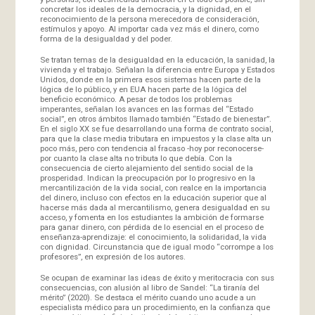
concretar los ideales de la democracia, y la dignidad, en el
reconocimiento de la persona merecedora de consideración,
estímulos y apoyo. Al importar cada vez más el dinero, como
forma de la desigualdad y del poder.
Se tratan temas de la desigualdad en la educación, la sanidad, la
vivienda y el trabajo. Señalan la diferencia entre Europa y Estados
Unidos, donde en la primera esos sistemas hacen parte de la
lógica de lo público, y en EUA hacen parte de la lógica del
beneficio económico. A pesar de todos los problemas
imperantes, señalan los avances en las formas del “Estado
social”, en otros ámbitos llamado también “Estado de bienestar”.
En el siglo XX se fue desarrollando una forma de contrato social,
para que la clase media tributara en impuestos y la clase alta un
poco más, pero con tendencia al fracaso -hoy por reconocerse-
por cuanto la clase alta no tributa lo que debía. Con la
consecuencia de cierto alejamiento del sentido social de la
prosperidad. Indican la preocupación por lo progresivo en la
mercantilización de la vida social, con realce en la importancia
del dinero, incluso con efectos en la educación superior que al
hacerse más dada al mercantilismo, genera desigualdad en su
acceso, y fomenta en los estudiantes la ambición de formarse
para ganar dinero, con pérdida de lo esencial en el proceso de
enseñanza-aprendizaje: el conocimiento, la solidaridad, la vida
con dignidad. Circunstancia que de igual modo “corrompe a los
profesores”, en expresión de los autores.
Se ocupan de examinar las ideas de éxito y meritocracia con sus
consecuencias, con alusión al libro de Sandel: “La tiranía del
mérito” (2020). Se destaca el mérito cuando uno acude a un
especialista médico para un procedimiento, en la confianza que