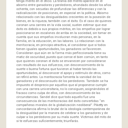
tenga mérito en el oficio. La tiranía del mérito aparece en el
abismo entre ganadores y perdedores, ahondado desde los años
ochenta, con secuelas de profundizar las diferencias y con la
radicalización de posiciones, en especial en la política. Abismo
relacionado con las desigualdades crecientes en la posesión de
bienes, en la riqueza; también con el éxito. Es el caso de quienes
coronan una carrera en la vida social, suelen estimar que ese
éxito es debido a sus propios méritos, en los empeños por lograr
posicionarse en escalones de arriba en la sociedad, sin tomar en
cuenta que sus empeños involucran más personas, en la
familia, en la educación, en las labores. Lo relacionan con la
meritocracia
, en principio atractiva, al considerar que si todos
tienen iguales oportunidades, los ganadores se favorecen.
Consideran que aún en la forma más perfeccionada tiene su
matiz de oscuridad, puesto que corroe el bien común, en tanto
que quienes coronan el éxito se envanecen por considerarse
con resultado de sus esfuerzos, con desconocimiento de la
suerte o buena fortuna que tuvieron al haber tenido las
oportunidades, al desconocer el apoyo y estímulo de otros, como
se refirió antes. La meritocracia fomenta la vanidad de los
ganadores y el desconsuelo de los perdedores. También se ha
impuesto el desprecio por aquellos que al proponerse cumplir
con una carrera universitaria, no lo consiguen, asignándoles el
fracaso como culpa de ellos, con desconocimiento de las
circunstancias. Sandel dice que todo aquello fue una
consecuencia de las meritocracias del éxito convertidas “en
compañeras morales de la globalización neoliberal”. Piketty en
concordancia afirma lo brutal de la ideología contemporánea de
la desigualdad por la manera de celebrar a los ganadores y de
culpar a los perdedores por su mala suerte. Víctimas del mito de
si te esfuerzas suficientemente, triunfarás.