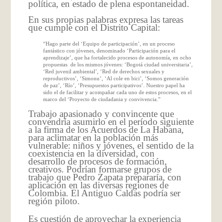
política, en estado de plena espontaneidad.
En sus propias palabras expresa las tareas
que cumple con el Distrito Capital:
“Hago parte del ‘Equipo de participación’, en un proceso
fantástico con jóvenes, denominado ‘Participación para el
aprendizaje’, que ha fortalecido procesos de autonomía, en ocho
propuestas de los mismos jóvenes: ‘Bogotá ciudad universitaria’,
‘Red juvenil ambiental’, ‘Red de derechos sexuales y
reproductivos’, ‘Simonu’, ‘Al cole en bici’, ‘Somos generación
de paz’, ‘Río’, ‘Presupuestos participativos’. Nuestro papel ha
sido el de facilitar y acompañar cada uno de estos procesos, en el
marco del ‘Proyecto de ciudadania y convivencia.”
Trabajo apasionado y convincente que
convendría asumirlo en el período siguiente
a la firma de los Acuerdos de La Habana,
para aclimatar en la población más
vulnerable: niños y jóvenes, el sentido de la
coexistencia en la diversidad, con
desarrollo de procesos de formación,
creativos. Podrían formarse grupos de
trabajo que Pedro Zapata prepararía, con
aplicación en las diversas regiones de
Colombia. El Antiguo Caldas podría ser
región piloto.
Es cuestión de aprovechar la experiencia