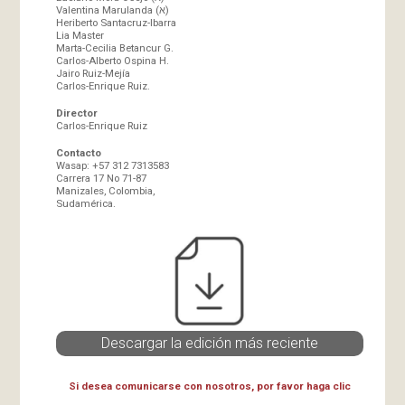
Valentina Marulanda (א)
Heriberto Santacruz-Ibarra
Lia Master
Marta-Cecilia Betancur G.
Carlos-Alberto Ospina H.
Jairo Ruiz-Mejía
Carlos-Enrique Ruiz.
Director
Carlos-Enrique Ruiz
Contacto
Wasap: +57 312 7313583
Carrera 17 No 71-87
Manizales, Colombia,
Sudamérica.
Descargar la edición más reciente
Si desea comunicarse con nosotros, por favor haga clic