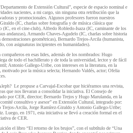
Departamento de Extensión Cultural”, especie de espacio nominal e
vidades nacientes, a mi cargo, sin ninguna otra retribución que la
tivadoras y promocionales. Algunos profesores fueron nuestros
Giraldo (IC, charlas sobre fotografía y de música clásica que
(IC, en el cine-club), Alfredo Robledo-Isaza (IC, caminante de los
 sus andanzas), Armando Chaves-Agudelo (IC, charlas sobre historia
s demostraciones geométricas), Bernardo Trejos-Arcila (humanista,
ado, con asignaturas incipientes en humanidades).
r a compañeros en esas lides, además de los nombrados: Hugo
a de todo el bachillerato y de toda la universidad, lector y de fácil
ntil; Antonio Gallego-Uribe, con intereses en la literatura, en la
te, motivado por la música selecta; Hernando Valdés, actor; Ofelia
ces.
Aleph? Le propuse a Carvajal-Escobar que hiciéramos una revista,
s que nos llevaran a consolidar la iniciativa. El Consejo de
ado por CER, director; Bernardo Trejos y Hugo Marulanda, en la
comité consultivo y asesor” en Extensión Cultural, integrado por:
 Trejos-Arcila, Jorge Ramírez-Giraldo y Antonio Gallego-Uribe;
. Luego, en 1971, esta iniciativa se llevó a creación formal en el
ciativa de CER.
ición el libro “El retorno de los brujos”, con el subtítulo de “Una