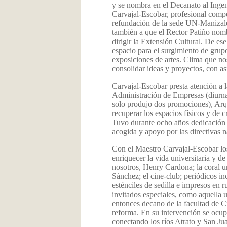
y se nombra en el Decanato al Ingen
Carvajal-Escobar, profesional compe
refundación de la sede UN-Manizales
también a que el Rector Patiño nombró
dirigir la Extensión Cultural. De es
espacio para el surgimiento de grupo
exposiciones de artes. Clima que no
consolidar ideas y proyectos, con as
Carvajal-Escobar presta atención a 
Administración de Empresas (diurna
solo produjo dos promociones), Arqu
recuperar los espacios físicos y de c
Tuvo durante ocho años dedicación pl
acogida y apoyo por las directivas n
Con el Maestro Carvajal-Escobar los
enriquecer la vida universitaria y d
nosotros, Henry Cardona; la coral un
Sánchez; el cine-club; periódicos in
esténciles de sedilla e impresos en
invitados especiales, como aquella u
entonces decano de la facultad de C
reforma. En su intervención se ocup
conectando los ríos Atrato y San Ju