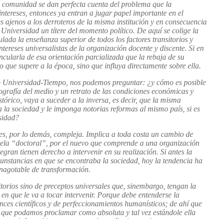
a comunidad se dan perfecta cuenta del problema que la
intereses, entonces ya entran a jugar papel importante en el
s ajenos a los derroteros de la misma institución y en consecuencia
 Universidad un títere del momento político. De aquí se colige la
lada la enseñanza superior de todos los factores transitorios y
ereses universalistas de la organización docente y discente. Si en
cularla de esa orientación parcializada que la rebaja de su
 que supere a la época, sino que influya directamente sobre ella.
to Universidad-Tiempo, nos podemos preguntar: ¿y cómo es posible
grafía del medio y un retrato de las condiciones económicas y
tórico, vaya a suceder a la inversa, es decir, que la misma
 la sociedad y le imponga notorias reformas al mismo país, si es
sidad?
 es, por lo demás, compleja. Implica a toda costa un cambio de
cuela “doctoral”, por el nuevo que comprende a una organización
egran tienen derecho a intervenir en su realización. Si antes la
cunstancias en que se encontraba la sociedad, hoy la tendencia ha
inagotable de transformación.
torios sino de preceptos universales que, sinembargo, tengan la
s en que le va a tocar intervenir. Porque debe entenderse la
ces científicos y de perfeccionamientos humanísticos; de ahí que
que podamos proclamar como absoluta y tal vez estándole ella