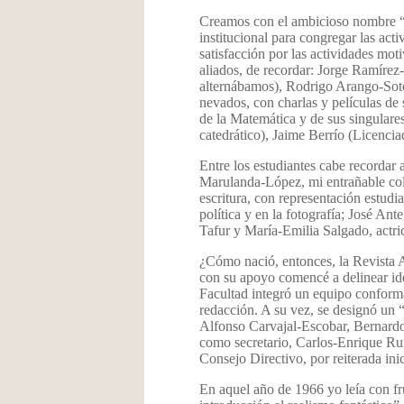
Creamos con el ambicioso nombre “
institucional para congregar las acti
satisfacción por las actividades mo
aliados, de recordar: Jorge Ramírez-
alternábamos), Rodrigo Arango-Soto 
nevados, con charlas y películas de
de la Matemática y de sus singulare
catedrático), Jaime Berrío (Licenci
Entre los estudiantes cabe recorda
Marulanda-López, mi entrañable coleg
escritura, con representación estudia
política y en la fotografía; José An
Tafur y María-Emilia Salgado, actri
¿Cómo nació, entonces, la Revista 
con su apoyo comencé a delinear idea
Facultad integró un equipo conform
redacción. A su vez, se designó un “
Alfonso Carvajal-Escobar, Bernardo
como secretario, Carlos-Enrique Ruiz
Consejo Directivo, por reiterada ini
En aquel año de 1966 yo leía con fru