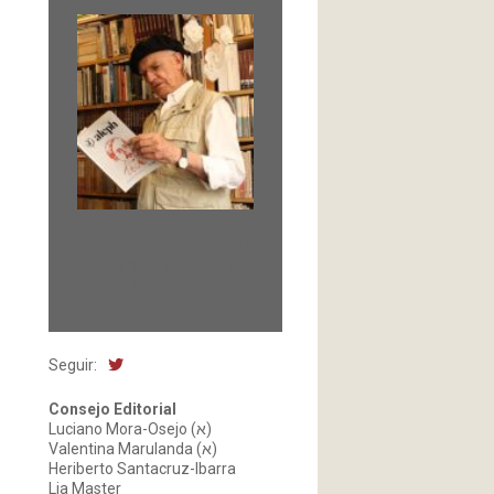
Fundada en 1966 por
Carlos-Enrique Ruiz,
Director
Seguir:
Consejo Editorial
Luciano Mora-Osejo (א)
Valentina Marulanda (א)
Heriberto Santacruz-Ibarra
Lia Master