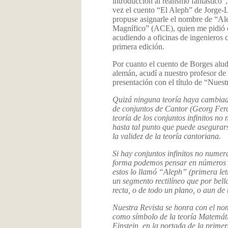
introducción al realismo fantástico
vez el cuento “El Aleph” de Jorge-L
propuse asignarle el nombre de “Al
Magnífico” (ACE), quien me pidió qu
acudiendo a oficinas de ingenieros ci
primera edición.
Por cuanto el cuento de Borges aludí
alemán, acudí a nuestro profesor d
presentación con el título de “Nuest
Quizá ninguna teoría haya cambiado
de conjuntos de Cantor (Georg Fer
teoría de los conjuntos infinitos no
hasta tal punto que puede asegurars
la validez de la teoría cantoriana.
Si hay conjuntos infinitos no numera
forma podemos pensar en números may
estos lo llamó “Aleph” (primera let
un segmento rectilíneo que por bel
recta, o de todo un plano, o aun de 
Nuestra Revista se honra con el n
como símbolo de la teoría Matemáti
Einstein, en la portada de la prime