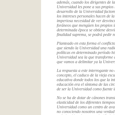
además, cuando los dirigentes de l
Universidad les pone a sus propios 
desarrollo de la Universidad factore
los intereses personales hacen de la
imperiosa necesidad de ver desvincu
foráneos que mengüen los propios int
determinada época se obtiene desvin
finalidad suprema, se podrá pedir no
Planteado en esta forma el conflic
que siendo la Universidad una radio
políticas en determinado período his
Universidad sea la que transforme a
que vamos a delimitar ya la Univer
La respuesta a este interrogante no
concepto, el caduco de la vieja es
educativa donde todos los que la int
educación era el síntoma de las cir
de ser la Universidad como fuente 
No se ha de dotar de cánones transi
elasticidad de los diferentes tiempo
Universidad como un centro de avan
no conociendo nosotros una verdad 