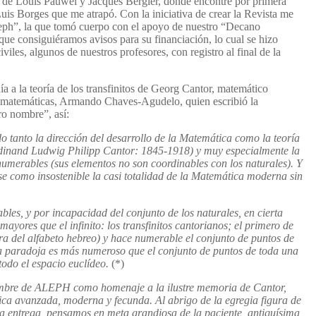
”, de Louis Pauwel y Jacques Bergier, donde encontré por primera
uis Borges que me atrapó. Con la iniciativa de crear la Revista me
eph”, la que tomó cuerpo con el apoyo de nuestro “Decano
e consiguiéramos avisos para su financiación, lo cual se hizo
viles, algunos de nuestros profesores, con registro al final de la
a a la teoría de los transfinitos de Georg Cantor, matemático
e matemáticas, Armando Chaves-Agudelo, quien escribió la
ro nombre”, así:
 tanto la dirección del desarrollo de la Matemática como la teoría
dinand Ludwig Philipp Cantor: 1845-1918) y muy especialmente la
 numerables (sus elementos no son coordinables con los naturales). Y
e como insostenible la casi totalidad de la Matemática moderna sin
bles, y por incapacidad del conjunto de los naturales, en cierta
ores que el infinito: los transfinitos cantorianos; el primero de
ra del alfabeto hebreo) y hace numerable el conjunto de puntos de
la paradoja es más numeroso que el conjunto de puntos de toda una
todo el espacio euclídeo.
(*)
ombre de ALEPH como homenaje a la ilustre memoria de Cantor,
ca avanzada, moderna y fecunda. Al abrigo de la egregia figura de
ra entrega, pensamos en meta grandiosa de la paciente, antiquísima,