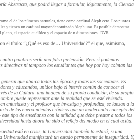
ía Abstracta, que podrá llegar a formular, lógicamente, la Ciencia
omo el de los números naturales, tiene como cardinal Aleph cero. Los puntos
les y tienen un cardinal mayor denominado Aleph uno. Es posible demostrar
 el plano, el espacio euclídeo y el espacio de n dimensiones. DVR
 con el título: “¿Qué es eso de… Universidad?” el que, asimismo,
 cuatro palabras sería una falsa pretensión. Pero sí podemos
es directivas ni tampoco los estudiantes que hoy por hoy colman las
general que abarca todas las épocas y todas las sociedades. Es
dores y educandos, unidos bajo el interés común de conocer el
avés de la Cultura, una imagen de su propia condición, de su propio
 hombre puede representar ante la realidad que se esté viviendo.
n entusiasta y el profesor que investiga y profundiza, se lanzan a la
arlo de los enervamientos crónicos que un inadecuado concepto del
ste tipo de enseñanza con la utilidad que debe prestar a todos los
versidad hasta ahora ha sido el reflejo del medio en el cual actúa.
ociedad está en crisis, la Universidad también lo estará; si una
 la Universidad manifestará un estado permanente de inseguridad. Y,