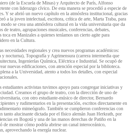
iero (de la Escuela de Minas) y Arquitecto de París, Alfonso
tente con liderazgo cívico. De esta manera se procedió a especie de
. Y se abrió un nuevo capítulo en la atmósfera institucional, gracias
 a la joven intelectual, escritora, crítica de arte, Marta Traba, para
e modo se crea una atmósfera cultural en la vida universitaria que da
s de teatro, agrupaciones musicales, conferencias, debates,
s toca en Manizales a quienes teníamos un cierto agite para
idero en la Cultura.
las necesidades regionales y crea nuevos programas académicos:
 y nocturna), Topografía y Agrimensura (carrera intermedia que
itectura, Ingenierías Química, Eléctrica e Industrial. Se ocupó de
rear nuevas edificaciones, con atención especial por la biblioteca.
ena a la Universidad, atento a todos los detalles, con especial
acionales.
 estudiantes activistas tuvimos apoyo para congregar iniciativas y
e ciudad. Creamos el grupo de teatro, con la dirección de uno de
iversitaria, con otro estudiante-músico de director, Bernardo
cipientes y rudimentarios en la presentación, escritos directamente en
 rudimentario mimeógrafo. También se cumplieron conferencias con
n tanto alucinante dictada por el físico alemán Juan Herkrath, por
iencias en Bogotá y una de las manos derechas de Patiño en la
ó de mostrar cómo podría abrirse un canal interoceánico,
an, aprovechando la energía nuclear.