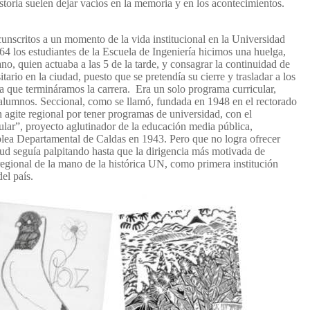
toria suelen dejar vacíos en la memoria y en los acontecimientos.
cunscritos a un momento de la vida institucional en la Universidad
 los estudiantes de la Escuela de Ingeniería hicimos una huelga,
o, quien actuaba a las 5 de la tarde, y consagrar la continuidad de
itario en la ciudad, puesto que se pretendía su cierre y trasladar a los
a que termináramos la carrera. Era un solo programa curricular,
 alumnos. Seccional, como se llamó, fundada en 1948 en el rectorado
agite regional por tener programas de universidad, con el
lar”, proyecto aglutinador de la educación media pública,
ea Departamental de Caldas en 1943. Pero que no logra ofrecer
tud seguía palpitando hasta que la dirigencia más motivada de
egional de la mano de la histórica UN, como primera institución
el país.