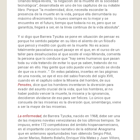
Orlando Mejía-Rivera, “la negación de la muerte en la sociedad
tecnológica”, desarrollada en uno de los capítulos de su notable
libro. Porque “la modernidad, dice, necesita esconder la
presencia de la muerte en la vida, porque ella derrumbaría su
máximo ofrecimiento: lo nuevo siempre es lo mejor y se
encuentra en el futuro, tiempo que todavía no es, pero que se
garantiza, llegará a ser, en la línea continua de la vida absoluta”.
Y si digo que Barrera Tyszka se pone en situación de pensar es
porque he sentido palpitar en su libro el aliento de un filósofo
que pensó y meditó con gusto en la muerte. No es acaso
totalmente pascaliano aquel pasaje en el que, en el curso de un
taller para desahuciados al que asiste el viejo Miranda, comenta
la persona que lo conduce que “hay seres humanos que pasan
toda su vida tratando de evitar lo que ya saben, tratando de no
pensar en ello. Hay gente que sólo puede vivir cuando se olvida
de que va a morir…”. En estas palabras, insertas en las páginas
de una novela, se oye el eco del sabio francés del siglo XVII,
cuando en el capítulo sobre la Miseria del hombre, de sus
Pensées,
dice que los hombres inventaron la diversión para
evadir del asunto crucial de la vida; que los hombres, al no
haber podido vencer la muerte, la miseria y la ignorancia,
decidieron olvidarse de eso para ser felices. Lo único que
consuela de las miserias es la diversión que, sinembargo, viene
a ser la mayor de las miserias.
La enfermedad
, de Barrera Tyszka, nacido en 1968, debe ser una
de las mejores novelas venezolanas de los últimos tiempos. Se
impuso, entre 172 competidoras del ámbito hispanoamericano,
en el importante concurso narrativo de la editorial Anagrama
que en anteriores oportunidades han obtenido Sergio Pitol,
Javier Marías, Roberto Bolaño, Enrique Vila Matas y Juan Villoro,