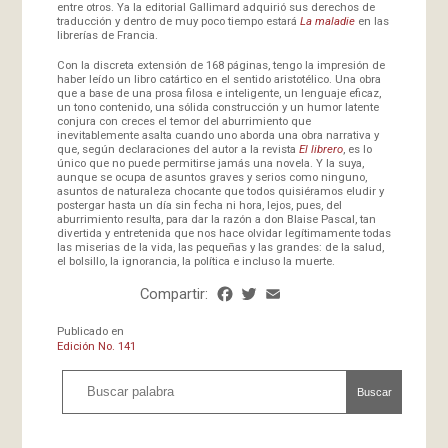
entre otros. Ya la editorial Gallimard adquirió sus derechos de
traducción y dentro de muy poco tiempo estará
La maladie
en las
librerías de Francia.
Con la discreta extensión de 168 páginas, tengo la impresión de
haber leído un libro catártico en el sentido aristotélico. Una obra
que a base de una prosa filosa e inteligente, un lenguaje eficaz,
un tono contenido, una sólida construcción y un humor latente
conjura con creces el temor del aburrimiento que
inevitablemente asalta cuando uno aborda una obra narrativa y
que, según declaraciones del autor a la revista
El librero
, es lo
único que no puede permitirse jamás una novela. Y la suya,
aunque se ocupa de asuntos graves y serios como ninguno,
asuntos de naturaleza chocante que todos quisiéramos eludir y
postergar hasta un día sin fecha ni hora, lejos, pues, del
aburrimiento resulta, para dar la razón a don Blaise Pascal, tan
divertida y entretenida que nos hace olvidar legítimamente todas
las miserias de la vida, las pequeñas y las grandes: de la salud,
el bolsillo, la ignorancia, la política e incluso la muerte.
Compartir:
Facebook
Twitter
Email
Share
Publicado en
Edición No. 141
Buscar