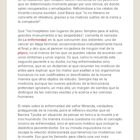
que en determinado momento pasan por una clínica, de donde
salen recuperados o amortajados. Refiriéndose a los relatos de
Vicente Lecuna escribió José Balza que “lo no literario se
convierte en literatura, gracias a los matices sutiles de la ironía y
la compasión”.
Que “los hospitales son lugares de paso: templos para el adiós,
grandes monumentos a las despedidas”, comenta el narrador
de
La enfermedad
, en la que concurren dos dolientes: uno de
cáncer en etapa terminal, encaminándose ineludiblemente hacia
el final, y otro que, al parecer no padece de ningún mal de la
physis
, no al menos de los que se pueden rotular de acuerdo con
unos síntomas y unos signos. Es que, como lo recuerda este
segundo paciente a su doctor, no hay enfermedades sino
enfermos, que es un dictamen al que recurrían los médicos de
antes para explicar que los males que asaltan a los organismos
humanos no son codificables ni descifrables de la misma
manera que otros objetos de estudio. Siempre hay en la
medicina, aunque las nuevas prácticas de la tecnocracia
pretendan ignorarlo, un más allá, un margen de sombra que la
distingue de las ciencias exactas y la acerca a las ciencias
humanas.
El relato sobre la enfermedad del señor Miranda, verdadera
protagonista de la novela, pone al reflexivo escritor que es
Barrera Tyszka en situación de pensar en torno a la muerte y al
irse muriendo. De manera incisiva cuestiona no sólo el concepto
mismo de enfermedad, sino el ejercicio médico que incluye la
dialéctica paciente-doctor. De su mirada inquisidora no se
escapa la relación distorsionada que tenemos los modernos con
la muerte. Eso que ha llamado -para citarlo una vez más-