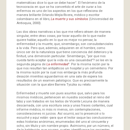
matemáticas dice lo que se debe hacer”. El fenómeno de la
tecnocracia en que se ha convertido el arte de curar a los
enfermos es uno de los aspectos en los que reflexiona de
manera brillante Orlando Mejía-Rivera, médico y escritor
colombiano en el libro,
La muerte y sus símbolos
(Universidad de
Antioquia, 2000).
Las dos obras narrativas a las que me refiero atraen de manera
singular, entre otras cosas, por tocar aquello de lo que nadie
quiere hablar, aquello en lo que es mejor no pensar, la
enfermedad y la muerte, que, sinembargo, son consubstanciales
a la vida. Pero que, además, adquieren en el hombre, como
único ser de la naturaleza que tiene conciencia del deterioro y la
finitud, una dimensión particular. Sinembargo, “por que nos
cuesta tanto aceptar que la vida es una casualidad”? se lee en la
segunda página de
La enfermedad
”. Por la misma razón por la
que nos resultan tan antipáticos un hospital y un cementerio. Por
la misma razón por la cual nos embarga la más profunda
desazón mientras aguardamos en una sala de espera los
resultados de un examen patológico. Que es precisamente la
situación con la que abre Barrera Tyszka su relato.
Enfermedad y muerte son pues asuntos que, salvo para los
mismos médicos, pertenecen en nuestra sociedad al reino del
tabú y son tratados en los textos de Vicente Lecuna de manera
descarnada, con una escritura seca y unas frases cortantes, cual
informe médico, ni más ni menos, sin contemplaciones,
consideraciones ni juicios. Así ocurrió, así lo presencié o lo
escuché y aquí están -para que el lector saque las conclusiones-
estas historias anónimas, enumeradas del uno al cincuenta y
ocho, sin título y sin nombre propio. Asímismo, por un número, el
de la habitación que ocupan, suelen identificarse los pacientes