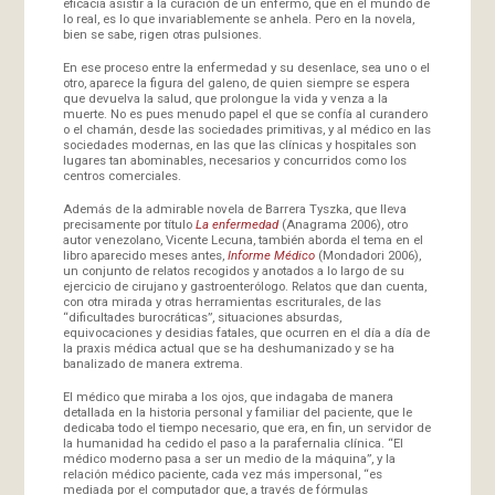
eficacia asistir a la curación de un enfermo, que en el mundo de
lo real, es lo que invariablemente se anhela. Pero en la novela,
bien se sabe, rigen otras pulsiones.
En ese proceso entre la enfermedad y su desenlace, sea uno o el
otro, aparece la figura del galeno, de quien siempre se espera
que devuelva la salud, que prolongue la vida y venza a la
muerte. No es pues menudo papel el que se confía al curandero
o el chamán, desde las sociedades primitivas, y al médico en las
sociedades modernas, en las que las clínicas y hospitales son
lugares tan abominables, necesarios y concurridos como los
centros comerciales.
Además de la admirable novela de Barrera Tyszka, que lleva
precisamente por título
La enfermedad
(Anagrama 2006), otro
autor venezolano, Vicente Lecuna, también aborda el tema en el
libro aparecido meses antes,
Informe Médico
(Mondadori 2006),
un conjunto de relatos recogidos y anotados a lo largo de su
ejercicio de cirujano y gastroenterólogo. Relatos que dan cuenta,
con otra mirada y otras herramientas escriturales, de las
“dificultades burocráticas”, situaciones absurdas,
equivocaciones y desidias fatales, que ocurren en el día a día de
la praxis médica actual que se ha deshumanizado y se ha
banalizado de manera extrema.
El médico que miraba a los ojos, que indagaba de manera
detallada en la historia personal y familiar del paciente, que le
dedicaba todo el tiempo necesario, que era, en fin, un servidor de
la humanidad ha cedido el paso a la parafernalia clínica. “El
médico moderno pasa a ser un medio de la máquina”, y la
relación médico paciente, cada vez más impersonal, “es
mediada por el computador que, a través de fórmulas