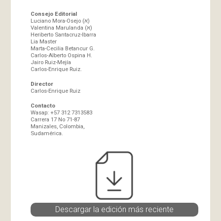
Consejo Editorial
Luciano Mora-Osejo (א)
Valentina Marulanda (א)
Heriberto Santacruz-Ibarra
Lia Master
Marta-Cecilia Betancur G.
Carlos-Alberto Ospina H.
Jairo Ruiz-Mejía
Carlos-Enrique Ruiz.
Director
Carlos-Enrique Ruiz
Contacto
Wasap: +57 312 7313583
Carrera 17 No 71-87
Manizales, Colombia,
Sudamérica.
Descargar la edición más reciente