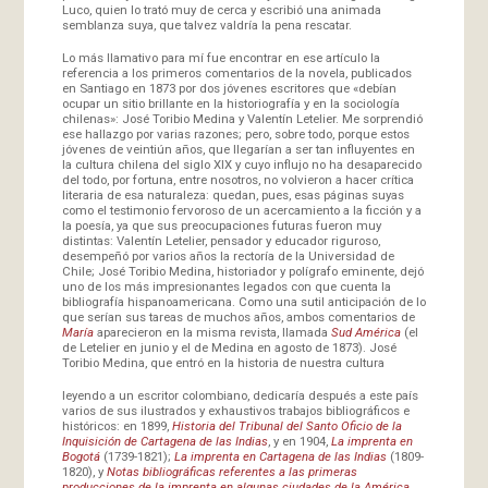
Luco, quien lo trató muy de cerca y escribió una animada
semblanza suya, que talvez valdría la pena rescatar.
Lo más llamativo para mí fue encontrar en ese artículo la
referencia a los primeros comentarios de la novela, publicados
en Santiago en 1873 por dos jóvenes escritores que «debían
ocupar un sitio brillante en la historiografía y en la sociología
chilenas»: José Toribio Medina y Valentín Letelier. Me sorprendió
ese hallazgo por varias razones; pero, sobre todo, porque estos
jóvenes de veintiún años, que llegarían a ser tan influyentes en
la cultura chilena del siglo XIX y cuyo influjo no ha desaparecido
del todo, por fortuna, entre nosotros, no volvieron a hacer crítica
literaria de esa naturaleza: quedan, pues, esas páginas suyas
como el testimonio fervoroso de un acercamiento a la ficción y a
la poesía, ya que sus preocupaciones futuras fueron muy
distintas: Valentín Letelier, pensador y educador riguroso,
desempeñó por varios años la rectoría de la Universidad de
Chile; José Toribio Medina, historiador y polígrafo eminente, dejó
uno de los más impresionantes legados con que cuenta la
bibliografía hispanoamericana. Como una sutil anticipación de lo
que serían sus tareas de muchos años, ambos comentarios de
María
aparecieron en la misma revista, llamada
Sud América
(el
de Letelier en junio y el de Medina en agosto de 1873). José
Toribio Medina, que entró en la historia de nuestra cultura
leyendo a un escritor colombiano, dedicaría después a este país
varios de sus ilustrados y exhaustivos trabajos bibliográficos e
históricos: en 1899,
Historia del Tribunal del Santo Oficio de la
Inquisición de Cartagena de las Indias
, y en 1904,
La imprenta en
Bogotá
(1739-1821);
La imprenta en Cartagena de las Indias
(1809-
1820), y
Notas bibliográficas referentes a las primeras
producciones de la imprenta en algunas ciudades de la América