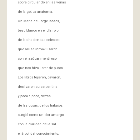
sobre circulando en las venas
de la gótica anatomía.
Oh María de Jorge Isaacs,
beso blanco en el día rojo
de las haciendas celestes
que allí se inmovilizaron
con el azúcar mentiroso
que nos hizo llorar de puros.
Los libros tejieron, cavaron,
deslizaron su serpentina
y poco a poco, detrás
de las cosas, de los trabajos,
surgió como un olor amargo
con la claridad de la sal
el árbol del conocimiento.