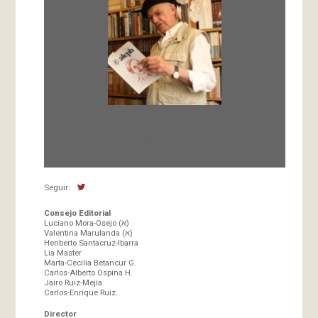
Fundada en 1966 por Carlos-Enrique Ruiz,
Director
Seguir:
Consejo Editorial
Luciano Mora-Osejo (א)
Valentina Marulanda (א)
Heriberto Santacruz-Ibarra
Lia Master
Marta-Cecilia Betancur G.
Carlos-Alberto Ospina H.
Jairo Ruiz-Mejía
Carlos-Enrique Ruiz.
Director