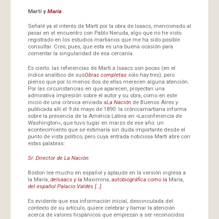
Martí y
María
Señalé ya el interés de Martí por la obra de Isaacs, mencionado al
pasar en el encuentro con Pablo Neruda, algo que no he visto
registrado en los estudios martianos que me ha sido posible
consultar. Creo, pues, que esta es una buena ocasión para
comentar la singularidad de esa cercanía.
Es cierto: las referencias de Martí a Isaacs son pocas (en el
índice analítico de sus
Obras completas
sólo hay tres), pero
pienso que por lo menos dos de ellas merecen alguna atención.
Por las circunstancias en que aparecen, proyectan una
admirativa impresión sobre el autor y su obra, como en este
inicio de una crónica enviada a
La Nación
de Buenos Aires y
publicada allí el 9 de mayo de 1890: la crónicamartiana informa
sobre la presencia de la América Latina en «Laconferencia de
Washington», que tuvo lugar en marzo de ese año: un
acontecimiento que se estimaría sin duda importante desde el
punto de vista político, pero cuya entrada noticiosa Martí abre con
estas palabras:
Sr. Director de La Nación:
Boston lee mucho en español y aplaude en la versión inglesa a
la María,
deIsaacs y la
Maximina,
autobiográfica como la
María,
del español Palacio Valdés […].
Es evidente que esa información inicial, desvinculada del
contexto de su artículo, quiere celebrar y llamar la atención
acerca de valores hispánicos que empiezan a ser reconocidos