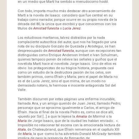
en un medio que Martí ha sentido a menudocomo hostil.
Con todo, importa mucho más destacar otro acercamiento de
Martí a la novela de Isaacs: considero que fue central en su
trabajo como narrador, porque ocurre en su propia novela de la
década del 80, la única que escribió y que conocemos con los
títulos de
Amistad funesta
o
Lucía Jerez
.
Los estudiosos martianos, talvez distraídos por la nada
complaciente autocrítica del autor, que nos ha llegado por una
nota de su discípulo Gonzalo de Quezada y Aróstegui, se han
despreocupado de
Amistad funesta
, aunque con excepciones tan
distinguidas como Enrique Anderson Imbert e Ivan Schulman,
quienes tampoco ponen de relieve las señales y guiños que el
novelista Martí hace al novelista Jorge Isaacs. Uno de ellos es
obvio: los protagonistas de su trágica historia, propuesta casi
como un estudio de la destructora pasión de los celos, son
también primos, como Efraín y María; pero el papel de María no
es el de Lucía Jerez, sino el que mima, de un modo no
demasiado notorio, la hermosa e inocente antagonista Sol del
Valle.
También discurren por estas páginas una enferma incurable,
llamada Ana, y un amigo querido de Juan Jerez, llamado Pedro,
personaje que se aproxima igualmente a Carlos, el amigo de
Efraín. Hacia el final de la novela Pedro es, como se dice allí,
«puesto por Sol […] a que le leyese la
Amalia
de Mármol o la
María
de Jorge Isaacs, que de la ciudad les habían enviado… «.
Imposible no relacionar tal escena con la emocionada lectura de
Atala
, de Chateaubriand, que Efraín rememora en el capítulo XIII
de
María
, la que -como lo ha advertido Donald McGrady- también
implica de paso la presencia de Bernardin de