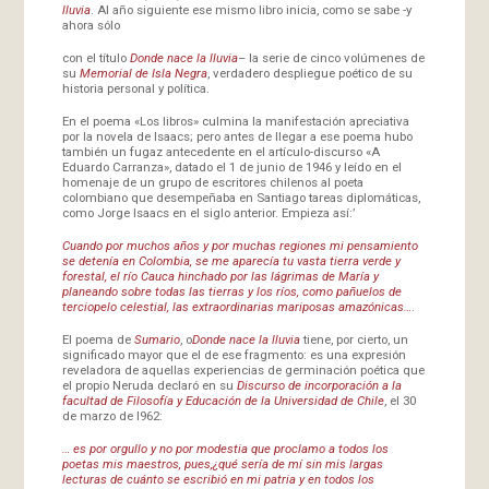
lluvia
. Al año siguiente ese mismo libro inicia, como se sabe -y
ahora sólo
con el título
Donde nace la lluvia
– la serie de cinco volúmenes de
su
Memorial de Isla Negra
, verdadero despliegue poético de su
historia personal y política.
En el poema «Los libros» culmina la manifestación apreciativa
por la novela de Isaacs; pero antes de llegar a ese poema hubo
también un fugaz antecedente en el artículo-discurso «A
Eduardo Carranza», datado el 1 de junio de 1946 y leído en el
homenaje de un grupo de escritores chilenos al poeta
colombiano que desempeñaba en Santiago tareas diplomáticas,
como Jorge Isaacs en el siglo anterior. Empieza así:’
Cuando por muchos años y por muchas regiones mi pensamiento
se detenía en Colombia, se me aparecía tu vasta tierra verde y
forestal, el río Cauca hinchado por las lágrimas de María y
planeando sobre todas las tierras y los ríos, como pañuelos de
terciopelo celestial, las extraordinarias mariposas amazónicas…
.
El poema de
Sumario
, o
Donde nace la lluvia
tiene, por cierto, un
significado mayor que el de ese fragmento: es una expresión
reveladora de aquellas experiencias de germinación poética que
el propio Neruda declaró en su
Discurso de incorporación a la
facultad de Filosofía
y Educación de la Universidad de Chile
, el 30
de marzo de l962:
… es por orgullo y no por modestia que proclamo a todos los
poetas mis maestros, pues,¿qué sería de mí sin mis largas
lecturas de cuánto se escribió en mi patria y en todos los