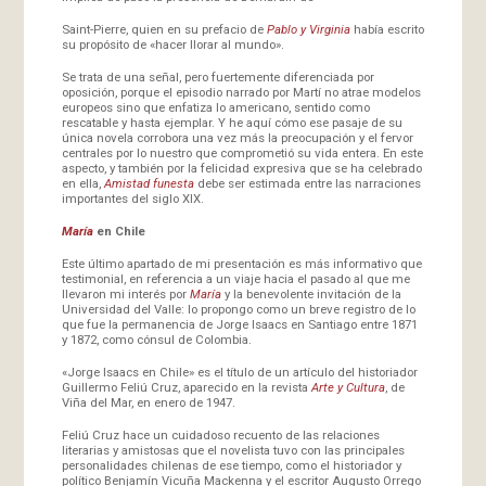
Saint-Pierre, quien en su prefacio de
Pablo y Virginia
había escrito
su propósito de «hacer llorar al mundo».
Se trata de una señal, pero fuertemente diferenciada por
oposición, porque el episodio narrado por Martí no atrae modelos
europeos sino que enfatiza lo americano, sentido como
rescatable y hasta ejemplar. Y he aquí cómo ese pasaje de su
única novela corrobora una vez más la preocupación y el fervor
centrales por lo nuestro que comprometió su vida entera. En este
aspecto, y también por la felicidad expresiva que se ha celebrado
en ella,
Amistad funesta
debe ser estimada entre las narraciones
importantes del siglo XIX.
María
en Chile
Este último apartado de mi presentación es más informativo que
testimonial, en referencia a un viaje hacia el pasado al que me
llevaron mi interés por
María
y la benevolente invitación de la
Universidad del Valle: lo propongo como un breve registro de lo
que fue la permanencia de Jorge Isaacs en Santiago entre 1871
y 1872, como cónsul de Colombia.
«Jorge Isaacs en Chile» es el título de un artículo del historiador
Guillermo Feliú Cruz, aparecido en la revista
Arte y Cultura
, de
Viña del Mar, en enero de 1947.
Feliú Cruz hace un cuidadoso recuento de las relaciones
literarias y amistosas que el novelista tuvo con las principales
personalidades chilenas de ese tiempo, como el historiador y
político Benjamín Vicuña Mackenna y el escritor Augusto Orrego