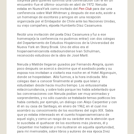
sorpresa para quienes tuvimos una conversación con él en un
encuentro -fue el último- ocurrido en abril de 1972. Neruda
estaba en NuevaYork como invitado del
Pen Club
para dar una
conferencia sobre Walt Whitman y, después de ese acto, asistir a
un homenaje de escritores y amigos en una recepción
organizada por el Embajador de Chile ante las Naciones Unidas,
su viejo compañero, elpoeta Humberto Díaz Casanueva.
Recibí una invitación del poeta Díaz Casanueva y fui a ese
homenaje(a la conferencia no pudimos entrar) con dos colegas
del Departamento de Estudios Hispánicos de la Universidad de
Nueva York en Stony Brook. Uno de ellos era el
hispanoamericanista estadounidense Ivan Schulman,
reconocido estudioso de la obra de José Martí.
Neruda y Matilde llegaron guiados por Fernando Alegría, quien
poco después se acercó a decirme que el asediado poeta y su
esposa nos invitaban a visitarlo esa noche en el Hotel Algonquin,
donde se hospedaban. Allá fuimos, a la hora indicada. Mis
colegas iban a conocer finalmente al poeta que leían y
estudiaban desde hacía mucho tiempo. Los entusiasmaba
estacircunstancia, y sobre todo porque les había adelantado que
las conversaciones con Neruda podían ser muy animadas y
sorprendentes, y no sólo cuando se tratabade temas poéticos:les
había contado, por ejemplo, un diálogo con Alejo Carpentier y con
él en su casa de Santiago, en enero de 1962, en el cual me
asombró su conocimiento de los escritores del siglo XIX. Sabía
que yo estaba interesado en el cuento hispanoamericano de
aquel siglo, y como un rasgo de su carácter era la atención que
le suscitaba el quehacer de los escritores más jóvenes, él y
Carpentier me hablaron y me ilustraron en aquella oportunidad,
para mí memorable, sobre libros y autores de esa época.Diez