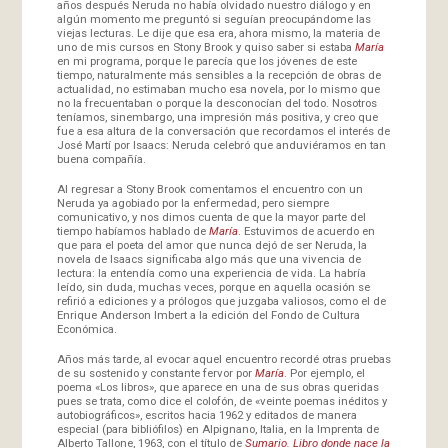
años después Neruda no había olvidado nuestro diálogo y en
algún momento me preguntó si seguían preocupándome las
viejas lecturas. Le dije que esa era, ahora mismo, la materia de
uno de mis cursos en Stony Brook y quiso saber si estaba
María
en mi programa, porque le parecía que los jóvenes de este
tiempo, naturalmente más sensibles a la recepción de obras de
actualidad, no estimaban mucho esa novela, por lo mismo que
no la frecuentaban o porque la desconocían del todo. Nosotros
teníamos, sinembargo, una impresión más positiva, y creo que
fue a esa altura de la conversación que recordamos el interés de
José Martí por Isaacs: Neruda celebró que anduviéramos en tan
buena compañía.
Al regresar a Stony Brook comentamos el encuentro con un
Neruda ya agobiado por la enfermedad, pero siempre
comunicativo, y nos dimos cuenta de que la mayor parte del
tiempo habíamos hablado de
María
. Estuvimos de acuerdo en
que para el poeta del amor que nunca dejó de ser Neruda, la
novela de Isaacs significaba algo más que una vivencia de
lectura: la entendía como una experiencia de vida. La habría
leído, sin duda, muchas veces, porque en aquella ocasión se
refirió a ediciones y a prólogos que juzgaba valiosos, como el de
Enrique Anderson Imbert a la edición del Fondo de Cultura
Económica.
Años más tarde, al evocar aquel encuentro recordé otras pruebas
de su sostenido y constante fervor por
María
. Por ejemplo, el
poema «Los libros», que aparece en una de sus obras queridas
pues se trata, como dice el colofón, de «veinte poemas inéditos y
autobiográficos», escritos hacia 1962 y editados de manera
especial (para bibliófilos) en Alpignano, Italia, en la Imprenta de
Alberto Tallone, 1963, con el título de
Sumario. Libro donde nace la