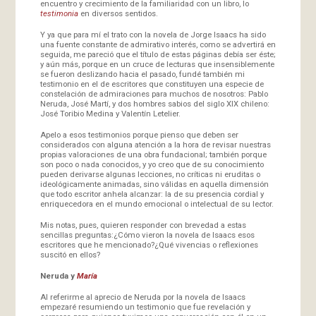
encuentro y crecimiento de la familiaridad con un libro, lo
testimonia
en diversos sentidos.
Y ya que para mí el trato con la novela de Jorge Isaacs ha sido
una fuente constante de admirativo interés, como se advertirá en
seguida, me pareció que el título de estas páginas debía ser éste;
y aún más, porque en un cruce de lecturas que insensiblemente
se fueron deslizando hacia el pasado, fundé también mi
testimonio en el de escritores que constituyen una especie de
constelación de admiraciones para muchos de nosotros: Pablo
Neruda, José Martí, y dos hombres sabios del siglo XIX chileno:
José Toribio Medina y Valentín Letelier.
Apelo a esos testimonios porque pienso que deben ser
considerados con alguna atención a la hora de revisar nuestras
propias valoraciones de una obra fundacional; también porque
son poco o nada conocidos, y yo creo que de su conocimiento
pueden derivarse algunas lecciones, no críticas ni eruditas o
ideológicamente animadas, sino válidas en aquella dimensión
que todo escritor anhela alcanzar: la de su presencia cordial y
enriquecedora en el mundo emocional o intelectual de su lector.
Mis notas, pues, quieren responder con brevedad a estas
sencillas preguntas:¿Cómo vieron la novela de Isaacs esos
escritores que he mencionado?¿Qué vivencias o reflexiones
suscitó en ellos?
Neruda y
María
Al referirme al aprecio de Neruda por la novela de Isaacs
empezaré resumiendo un testimonio que fue revelación y