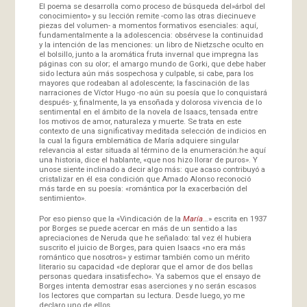
El poema se desarrolla como proceso de búsqueda del»árbol del
conocimiento» y su lección remite -como las otras diecinueve
piezas del volumen- a momentos formativos esenciales: aquí,
fundamentalmente a la adolescencia: obsérvese la continuidad
y la intención de las menciones: un libro de Nietzsche oculto en
el bolsillo, junto a la aromática fruta invernal que impregna las
páginas con su olor; el amargo mundo de Gorki, que debe haber
sido lectura aún más sospechosa y culpable, si cabe, para los
mayores que rodeaban al adolescente; la fascinación de las
narraciones de Víctor Hugo -no aún su poesía que lo conquistará
después- y, finalmente, la ya ensoñada y dolorosa vivencia de lo
sentimental en el ámbito de la novela de Isaacs, tensada entre
los motivos de amor, naturaleza y muerte. Se trata en este
contexto de una significativay meditada selección de indicios en
la cual la figura emblemática de María adquiere singular
relevancia al estar situada al término de la enumeración:he aquí
una historia, dice el hablante, «que nos hizo llorar de puros». Y
unose siente inclinado a decir algo más: que acaso contribuyó a
cristalizar en él esa condición que Amado Alonso reconoció
más tarde en su poesía: «romántica por la exacerbación del
sentimiento».
Por eso pienso que la «Vindicación de la
María
…» escrita en 1937
por Borges se puede acercar en más de un sentido a las
apreciaciones de Neruda que he señalado: tal vez él hubiera
suscrito el juicio de Borges, para quien Isaacs «no era más
romántico que nosotros» y estimar también como un mérito
literario su capacidad «de deplorar que el amor de dos bellas
personas quedara insatisfecho». Ya sabemos que el ensayo de
Borges intenta demostrar esas aserciones y no serán escasos
los lectores que compartan su lectura. Desde luego, yo me
declaro uno de ellos.