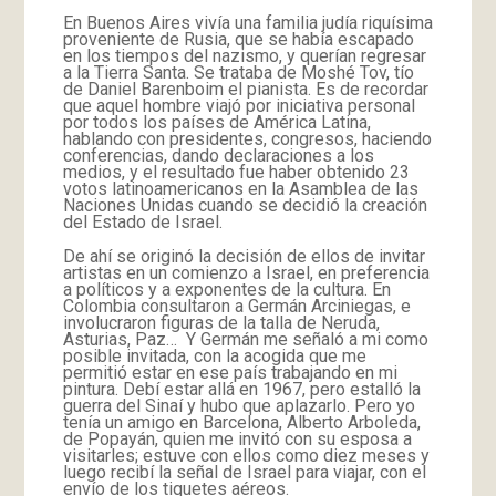
En Buenos Aires vivía una familia judía riquísima
proveniente de Rusia, que se había escapado
en los tiempos del nazismo, y querían regresar
a la Tierra Santa. Se trataba de Moshé Tov, tío
de Daniel Barenboim el pianista. Es de recordar
que aquel hombre viajó por iniciativa personal
por todos los países de América Latina,
hablando con presidentes, congresos, haciendo
conferencias, dando declaraciones a los
medios, y el resultado fue haber obtenido 23
votos latinoamericanos en la Asamblea de las
Naciones Unidas cuando se decidió la creación
del Estado de Israel.
De ahí se originó la decisión de ellos de invitar
artistas en un comienzo a Israel, en preferencia
a políticos y a exponentes de la cultura. En
Colombia consultaron a Germán Arciniegas, e
involucraron figuras de la talla de Neruda,
Asturias, Paz… Y Germán me señaló a mi como
posible invitada, con la acogida que me
permitió estar en ese país trabajando en mi
pintura. Debí estar allá en 1967, pero estalló la
guerra del Sinaí y hubo que aplazarlo. Pero yo
tenía un amigo en Barcelona, Alberto Arboleda,
de Popayán, quien me invitó con su esposa a
visitarles; estuve con ellos como diez meses y
luego recibí la señal de Israel para viajar, con el
envío de los tiquetes aéreos.