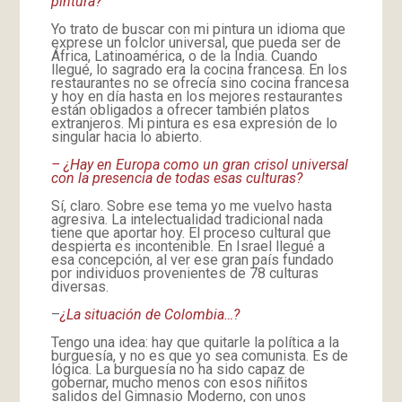
pintura?
Yo trato de buscar con mi pintura un idioma que
exprese un folclor universal, que pueda ser de
África, Latinoamérica, o de la India. Cuando
llegué, lo sagrado era la cocina francesa. En los
restaurantes no se ofrecía sino cocina francesa
y hoy en día hasta en los mejores restaurantes
están obligados a ofrecer también platos
extranjeros. Mi pintura es esa expresión de lo
singular hacia lo abierto.
– ¿Hay en Europa como un gran crisol universal
con la presencia de todas esas culturas?
Sí, claro. Sobre ese tema yo me vuelvo hasta
agresiva. La intelectualidad tradicional nada
tiene que aportar hoy. El proceso cultural que
despierta es incontenible. En Israel llegué a
esa concepción, al ver ese gran país fundado
por individuos provenientes de 78 culturas
diversas.
–
¿La situación de Colombia…?
Tengo una idea: hay que quitarle la política a la
burguesía, y no es que yo sea comunista. Es de
lógica. La burguesía no ha sido capaz de
gobernar, mucho menos con esos niñitos
salidos del Gimnasio Moderno, con unos