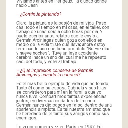
Vivíamos antes en Perigeux, la ciudad donde
nació Jean.
– ¿Continúa pintando?
Claro, la pintura es la pasión de mi vida. Paso
casi todo el tiempo en mi casa, en el taller, con
trabajo de unas seis a ocho horas por día. Y
suelo escribir unos relatos que le envío a
Germán Arciniegas quien goza con ellos en
medio de la vida triste que lleva; ahora estoy
terminando uno que tiene por título “Nueve días
y nueve noches”. Tuve un leve accidente
cerebral hace un año del cual me he repuesto
casi del todo, y volví al trabajo.
– ¿Qué impresión conserva de Germán
Arciniegas y cuándo lo conoció?
Es el más bello ejemplo de vida que he tenido.
Tanto él como su esposa Gabriela y sus hijas
se convirtieron para mí en la familia que yo
nunca tuve. Compartimos tantas experiencias
juntos, en diversas ciudades del mundo.
Germán nunca dio pasos en falso, dentro de una
apariencia simplota. Es tal nuestra amistad que
he heredado de él tanto sus amigos como sus
enemigos.
Lo vi por primera vez en París, en 1947. Fui