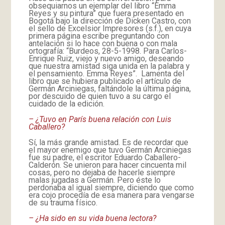
obsequiarnos un ejemplar del libro “Emma
Reyes y su pintura” que fuera presentado en
Bogotá bajo la dirección de Dicken Castro, con
el sello de Excelsior Impresores (s.f.), en cuya
primera página escribe preguntando con
antelación si lo hace con buena o con mala
ortografía: “Burdeos, 28-5-1998. Para Carlos-
Enrique Ruiz, viejo y nuevo amigo, deseando
que nuestra amistad siga unida en la palabra y
el pensamiento. Emma Reyes”. Lamenta del
libro que se hubiera publicado el artículo de
Germán Arciniegas, faltándole la última página,
por descuido de quien tuvo a su cargo el
cuidado de la edición.
– ¿Tuvo en París buena relación con Luis
Caballero?
Sí, la más grande amistad. Es de recordar que
el mayor enemigo que tuvo Germán Arciniegas
fue su padre, el escritor Eduardo Caballero-
Calderón. Se unieron para hacer cincuenta mil
cosas, pero no dejaba de hacerle siempre
malas jugadas a Germán. Pero éste lo
perdonaba al igual siempre, diciendo que como
era cojo procedía de esa manera para vengarse
de su trauma físico.
– ¿Ha sido en su vida buena lectora?