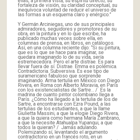
ellas, a primera vista, su espíritu directo, su
fortaleza de visión, su claridad conceptual, su
inequívoca voluntad de reducir el universo de
las formas a un esquema claro y enérgico.”
Y Germán Arciniegas, uno de sus principales
admiradores, seguidores y promotores de su
obra, en la pintura y en lo que escribe, ha
publicado muchas veces sobre ella, en
columnas de prensa, en libros, en catálogos.
Así, en una columna reciente dijo: “Si su pintura,
que es lo que se hace para imaginar, se
quedara imaginando lo de su vida, sería
estremecedora. Pero el arte distrae. Es para
llevar fuera de sí. Distrae. Emma es polémica.
Contradictoria. Subversiva. Es ese tipo de
suramericano fabuloso que sorprende
imaginando. Arma tertulia en México con Diego
Rivera, en Roma con Alberto Moravia, en París
con los existencialistas de Sartre… / Es la
madrina de cuanto pintor colombiano llega a
París. ¿Cómo ha llegado a la tertulia de los de
Sartre, a encontrarse con Ezra Pound, a las
tertulias de los estudiantes, a que la llame
Giulietta Massini, a que la elogie Diego Rivera,
a que la quiera como hermana María Zambrano,
a que la necesite Atahualpa Yupanqui, a que
todos la quieran? / Jamás adulando.
Polemizando sí, levantando el argumento
contradictorio en un francés roto, en un