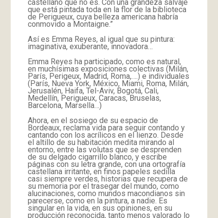
castellano que no es. Con una grandeza salvaje
que está pintada toda en la flor de la biblioteca
de Perigueux, cuya belleza americana habría
conmovido a Montaigne.”
Así es Emma Reyes, al igual que su pintura:
imaginativa, exuberante, innovadora…
Emma Reyes ha participado, como es natural,
en muchísimas exposiciones colectivas (Milán,
París, Perigeux, Madrid, Roma,….) e individuales
(París, Nueva York, México, Miami, Roma, Milán,
Jerusalén, Haifa, Tel-Aviv, Bogotá, Cali,
Medellín, Perigueux, Caracas, Bruselas,
Barcelona, Marsella…)
Ahora, en el sosiego de su espacio de
Bordeaux, reclama vida para seguir contando y
cantando con los acrílicos en el lienzo. Desde
el altillo de su habitación medita mirando al
entorno, entre las volutas que se desprenden
de su delgado cigarrillo blanco, y escribe
páginas con su letra grande, con una ortografía
castellana irritante, en finos papeles sedilla
casi siempre verdes, historias que recupera de
su memoria por el trasegar del mundo, como
alucinaciones, como mundos macondianos sin
parecerse, como en la pintura, a nadie. Es
singular en la vida, en sus opiniones, en su
producción reconocida, tanto menos valorado lo