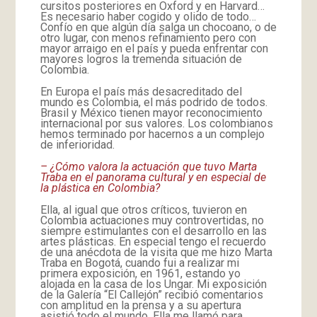
cursitos posteriores en Oxford y en Harvard…
Es necesario haber cogido y olido de todo…
Confío en que algún día salga un chocoano, o de
otro lugar, con menos refinamiento pero con
mayor arraigo en el país y pueda enfrentar con
mayores logros la tremenda situación de
Colombia.
En Europa el país más desacreditado del
mundo es Colombia, el más podrido de todos.
Brasil y México tienen mayor reconocimiento
internacional por sus valores. Los colombianos
hemos terminado por hacernos a un complejo
de inferioridad.
– ¿Cómo valora la actuación que tuvo Marta
Traba en el panorama cultural y en especial de
la plástica en Colombia?
Ella, al igual que otros críticos, tuvieron en
Colombia actuaciones muy controvertidas, no
siempre estimulantes con el desarrollo en las
artes plásticas. En especial tengo el recuerdo
de una anécdota de la visita que me hizo Marta
Traba en Bogotá, cuando fui a realizar mi
primera exposición, en 1961, estando yo
alojada en la casa de los Ungar. Mi exposición
de la Galería “El Callejón” recibió comentarios
con amplitud en la prensa y a su apertura
asistió todo el mundo. Ella me llamó para