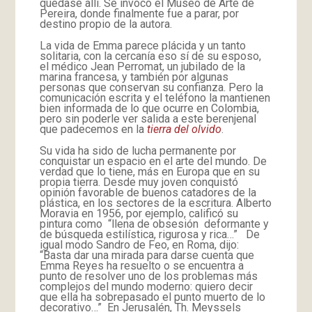
quedase allí. Se invocó el Museo de Arte de
Pereira, donde finalmente fue a parar, por
destino propio de la autora.
La vida de Emma parece plácida y un tanto
solitaria, con la cercanía eso sí de su esposo,
el médico Jean Perromat, un jubilado de la
marina francesa, y también por algunas
personas que conservan su confianza. Pero la
comunicación escrita y el teléfono la mantienen
bien informada de lo que ocurre en Colombia,
pero sin poderle ver salida a este berenjenal
que padecemos en la
tierra del olvido
.
Su vida ha sido de lucha permanente por
conquistar un espacio en el arte del mundo. De
verdad que lo tiene, más en Europa que en su
propia tierra. Desde muy joven conquistó
opinión favorable de buenos catadores de la
plástica, en los sectores de la escritura. Alberto
Moravia en 1956, por ejemplo, calificó su
pintura como “llena de obsesión deformante y
de búsqueda estilística, rigurosa y rica…” De
igual modo Sandro de Feo, en Roma, dijo:
“Basta dar una mirada para darse cuenta que
Emma Reyes ha resuelto o se encuentra a
punto de resolver uno de los problemas más
complejos del mundo moderno: quiero decir
que ella ha sobrepasado el punto muerto de lo
decorativo…” En Jerusalén, Th. Meyssels