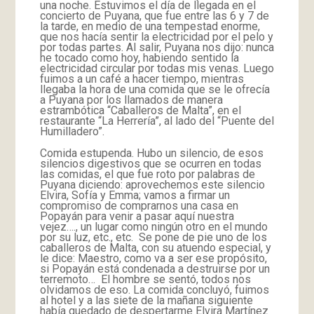
una noche. Estuvimos el día de llegada en el
concierto de Puyana, que fue entre las 6 y 7 de
la tarde, en medio de una tempestad enorme,
que nos hacía sentir la electricidad por el pelo y
por todas partes. Al salir, Puyana nos dijo: nunca
he tocado como hoy, habiendo sentido la
electricidad circular por todas mis venas. Luego
fuimos a un café a hacer tiempo, mientras
llegaba la hora de una comida que se le ofrecía
a Puyana por los llamados de manera
estrambótica “Caballeros de Malta”, en el
restaurante “La Herrería”, al lado del “Puente del
Humilladero”.
Comida estupenda. Hubo un silencio, de esos
silencios digestivos que se ocurren en todas
las comidas, el que fue roto por palabras de
Puyana diciendo: aprovechemos este silencio
Elvira, Sofía y Emma; vamos a firmar un
compromiso de comprarnos una casa en
Popayán para venir a pasar aquí nuestra
vejez…., un lugar como ningún otro en el mundo
por su luz, etc., etc. Se pone de pie uno de los
caballeros de Malta, con su atuendo especial, y
le dice: Maestro, como va a ser ese propósito,
si Popayán está condenada a destruirse por un
terremoto… El hombre se sentó, todos nos
olvidamos de eso. La comida concluyó, fuimos
al hotel y a las siete de la mañana siguiente
había quedado de despertarme Elvira Martínez