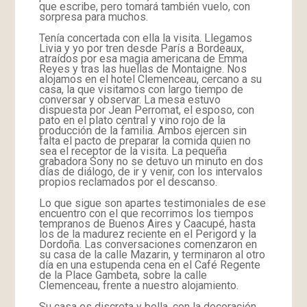
que escribe, pero tomará también vuelo, con
sorpresa para muchos.
Tenía concertada con ella la visita. Llegamos
Livia y yo por tren desde París a Bordeaux,
atraídos por esa magia americana de Emma
Reyes y tras las huellas de Montaigne. Nos
alojamos en el hotel Clemenceau, cercano a su
casa, la que visitamos con largo tiempo de
conversar y observar. La mesa estuvo
dispuesta por Jean Perromat, el esposo, con
pato en el plato central y vino rojo de la
producción de la familia. Ambos ejercen sin
falta el pacto de preparar la comida quien no
sea el receptor de la visita. La pequeña
grabadora Sony no se detuvo un minuto en dos
días de diálogo, de ir y venir, con los intervalos
propios reclamados por el descanso.
Lo que sigue son apartes testimoniales de ese
encuentro con el que recorrimos los tiempos
tempranos de Buenos Aires y Caacupé, hasta
los de la madurez reciente en el Perigord y la
Dordoña. Las conversaciones comenzaron en
su casa de la calle Mazarin, y terminaron al otro
día en una estupenda cena en el Café Regente
de la Place Gambeta, sobre la calle
Clemenceau, frente a nuestro alojamiento.
Su casa es discreta y bella, con la decoración