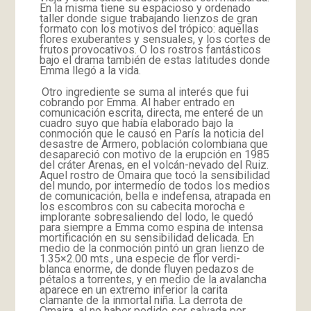
En la misma tiene su espacioso y ordenado
taller donde sigue trabajando lienzos de gran
formato con los motivos del trópico: aquellas
flores exuberantes y sensuales, y los cortes de
frutos provocativos. O los rostros fantásticos
bajo el drama también de estas latitudes donde
Emma llegó a la vida.
Otro ingrediente se suma al interés que fui
cobrando por Emma. Al haber entrado en
comunicación escrita, directa, me enteré de un
cuadro suyo que había elaborado bajo la
conmoción que le causó en París la noticia del
desastre de Armero, población colombiana que
desapareció con motivo de la erupción en 1985
del cráter Arenas, en el volcán-nevado del Ruiz.
Aquel rostro de Omaira que tocó la sensibilidad
del mundo, por intermedio de todos los medios
de comunicación, bella e indefensa, atrapada en
los escombros con su cabecita morocha e
implorante sobresaliendo del lodo, le quedó
para siempre a Emma como espina de intensa
mortificación en su sensibilidad delicada. En
medio de la conmoción pintó un gran lienzo de
1.35×2.00 mts., una especie de flor verdi-
blanca enorme, de donde fluyen pedazos de
pétalos a torrentes, y en medio de la avalancha
aparece en un extremo inferior la carita
clamante de la inmortal niña. La derrota de
Omaira, al no haber podido ser salvada por