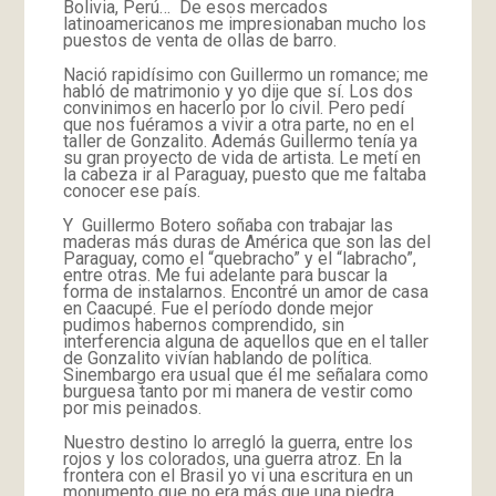
Bolivia, Perú… De esos mercados
latinoamericanos me impresionaban mucho los
puestos de venta de ollas de barro.
Nació rapidísimo con Guillermo un romance; me
habló de matrimonio y yo dije que sí. Los dos
convinimos en hacerlo por lo civil. Pero pedí
que nos fuéramos a vivir a otra parte, no en el
taller de Gonzalito. Además Guillermo tenía ya
su gran proyecto de vida de artista. Le metí en
la cabeza ir al Paraguay, puesto que me faltaba
conocer ese país.
Y Guillermo Botero soñaba con trabajar las
maderas más duras de América que son las del
Paraguay, como el “quebracho” y el “labracho”,
entre otras. Me fui adelante para buscar la
forma de instalarnos. Encontré un amor de casa
en Caacupé. Fue el período donde mejor
pudimos habernos comprendido, sin
interferencia alguna de aquellos que en el taller
de Gonzalito vivían hablando de política.
Sinembargo era usual que él me señalara como
burguesa tanto por mi manera de vestir como
por mis peinados.
Nuestro destino lo arregló la guerra, entre los
rojos y los colorados, una guerra atroz. En la
frontera con el Brasil yo vi una escritura en un
monumento que no era más que una piedra,