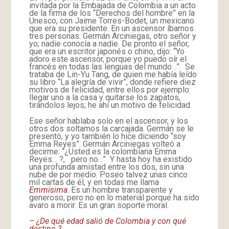
invitada por la Embajada de Colombia a un acto
de la firma de los “Derechos del hombre” en la
Unesco, con Jaime Torres-Bodet, un mexicano
que era su presidente. En un ascensor íbamos
tres personas: Germán Arciniegas, otro señor y
yo; nadie conocía a nadie. De pronto el señor,
que era un escritor japonés o chino, dijo: “Yo
adoro este ascensor, porque yo puedo oír el
francés en todas las lenguas del mundo…”. Se
trataba de Lin-Yu Tang, de quien me había leído
su libro “La alegría de vivir”, donde refiere diez
motivos de felicidad, entre ellos por ejemplo:
llegar uno a la casa y quitarse los zapatos,
tirándolos lejos; he ahí un motivo de felicidad.
Ese señor hablaba solo en el ascensor, y los
otros dos soltamos la carcajada. Germán se le
presentó, y yo también lo hice diciendo “soy
Emma Reyes”. Germán Arciniegas volteó a
decirme: “¿Usted es la colombiana Emma
Reyes… ?, pero no…” Y hasta hoy ha existido
una profunda amistad entre los dos, sin una
nube de por medio. Poseo talvez unas cinco
mil cartas de él, y en todas me llama
Emmísima
. Es un hombre transparente y
generoso, pero no en lo material porque ha sido
avaro a morir. Es un gran soporte moral.
– ¿De qué edad salió de Colombia y con qué
destino ?