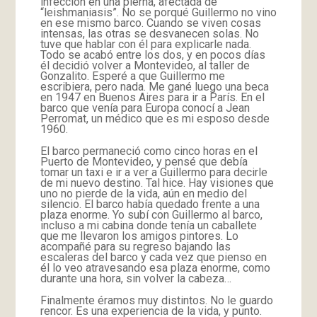
infección en una pierna, afectada de
“leishmaniasis”. No se porqué Guillermo no vino
en ese mismo barco. Cuando se viven cosas
intensas, las otras se desvanecen solas. No
tuve que hablar con él para explicarle nada.
Todo se acabó entre los dos, y en pocos días
él decidió volver a Montevideo, al taller de
Gonzalito. Esperé a que Guillermo me
escribiera, pero nada. Me gané luego una beca
en 1947 en Buenos Aires para ir a París. En el
barco que venía para Europa conocí a Jean
Perromat, un médico que es mi esposo desde
1960.
El barco permaneció como cinco horas en el
Puerto de Montevideo, y pensé que debía
tomar un taxi e ir a ver a Guillermo para decirle
de mi nuevo destino. Tal hice. Hay visiones que
uno no pierde de la vida, aún en medio del
silencio. El barco había quedado frente a una
plaza enorme. Yo subí con Guillermo al barco,
incluso a mi cabina donde tenía un caballete
que me llevaron los amigos pintores. Lo
acompañé para su regreso bajando las
escaleras del barco y cada vez que pienso en
él lo veo atravesando esa plaza enorme, como
durante una hora, sin volver la cabeza…
Finalmente éramos muy distintos. No le guardo
rencor. Es una experiencia de la vida, y punto.