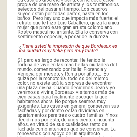
propia de una mano de artista y los testimonios
selectos del pasar el tiempo. Los cuadros
suyos están por todas partes, hasta en los
baños. Pero hay uno que impacta más fuerte: el
retrato que le hizo Luis Caballero, quizá la única
mujer que pintó este gran artista colombiano.
Rostro masculino, irritante. Ella lo conserva con
sentimiento especial, a pesar de la dureza.
-¿
Tiene usted la impresión de que Bordeaux es
una ciudad muy bella pero muy triste?
Sí, pero es largo de recontar. He tenido la
fortuna de vivir en las más bellas ciudades del
mundo, comenzando por Italia: Florencia y
Venecia por meses, y Roma por años…. Es
quizá por la monotonía, todo es del mismo
color; no existe acá la sorpresa de encontrar
una plaza divina. Cuando decidimos Jean y yo
venirnos a vivir a Bordeaux visitamos más de
cien casas para finalmente escoger la que
habitamos ahora. No porque seamos muy
exigentes. Las casas en general conservan sus
fachadas y por dentro están divididas en
apartamentos para tres o cuatro familias. Y nos
decidimos por ésta, de unos ciento cincuenta
años, en virtud de sus cualidades tanto de
fachada como interiores que se conservan. La
renovamos con apoyo de un arquitecto.