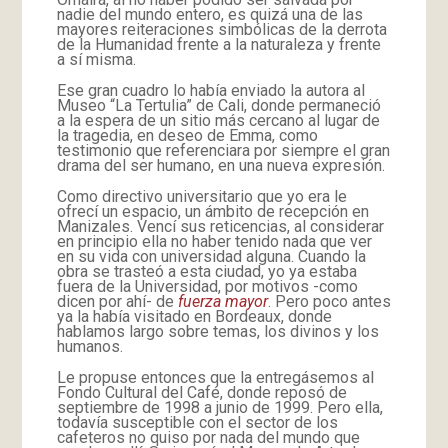
nadie del mundo entero, es quizá una de las
mayores reiteraciones simbólicas de la derrota
de la Humanidad frente a la naturaleza y frente
a sí misma.
Ese gran cuadro lo había enviado la autora al
Museo “La Tertulia” de Cali, donde permaneció
a la espera de un sitio más cercano al lugar de
la tragedia, en deseo de Emma, como
testimonio que referenciara por siempre el gran
drama del ser humano, en una nueva expresión.
Como directivo universitario que yo era le
ofrecí un espacio, un ámbito de recepción en
Manizales. Vencí sus reticencias, al considerar
en principio ella no haber tenido nada que ver
en su vida con universidad alguna. Cuando la
obra se trasteó a esta ciudad, yo ya estaba
fuera de la Universidad, por motivos -como
dicen por ahí- de
fuerza mayor
. Pero poco antes
ya la había visitado en Bordeaux, donde
hablamos largo sobre temas, los divinos y los
humanos.
Le propuse entonces que la entregásemos al
Fondo Cultural del Café, donde reposó de
septiembre de 1998 a junio de 1999. Pero ella,
todavía susceptible con el sector de los
cafeteros no quiso por nada del mundo que