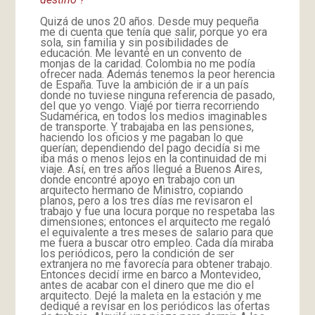
Quizá de unos 20 años. Desde muy pequeña
me di cuenta que tenía que salir, porque yo era
sola, sin familia y sin posibilidades de
educación. Me levanté en un convento de
monjas de la caridad. Colombia no me podía
ofrecer nada. Además tenemos la peor herencia
de España. Tuve la ambición de ir a un país
donde no tuviese ninguna referencia de pasado,
del que yo vengo. Viajé por tierra recorriendo
Sudamérica, en todos los medios imaginables
de transporte. Y trabajaba en las pensiones,
haciendo los oficios y me pagaban lo que
querían; dependiendo del pago decidía si me
iba más o menos lejos en la continuidad de mi
viaje. Así, en tres años llegué a Buenos Aires,
donde encontré apoyo en trabajo con un
arquitecto hermano de Ministro, copiando
planos, pero a los tres días me revisaron el
trabajo y fue una locura porque no respetaba las
dimensiones; entonces el arquitecto me regaló
el equivalente a tres meses de salario para que
me fuera a buscar otro empleo. Cada día miraba
los periódicos, pero la condición de ser
extranjera no me favorecía para obtener trabajo.
Entonces decidí irme en barco a Montevideo,
antes de acabar con el dinero que me dio el
arquitecto. Dejé la maleta en la estación y me
dediqué a revisar en los periódicos las ofertas