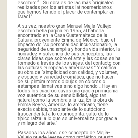
escribió: “… Su obra es de las más originales
realizadas por los artistas latinoamericanos
que hemos tenido el placer de contemplar en
Israel.”
A su vez, nuestro gran Manuel Mejía-Vallejo
escribió bella página en 1955, al haberla
encontrado en la Casa Guatemalteca de la
Cultura, proveniente Emma de México, bajo el
impacto de “su personalidad incuestionable, la
seguridad de una amplia y honda vida interior, la
honradez y solvencia de sus conceptos, las
claras ideas que sobre el arte y las cosas se ha
formado a través de los viajes, del contacto con
las culturas europeas y americanas.” Y califica
su obra de “simplicidad con calidad, y volumen,
y espacio y variedad cromática, que no hacen
de su pintura meros dibujos en colores o
estampas llamativas sino algo hondo… Hay en
todos los cuadros suyos una gracia primigenia,
voz auténtica de su sensibilidad, algo tan
natural como la sombra a la luz. En la obra de
Emma Reyes, América, lo americano, tiene
exacta cabida, trasplante de lo autóctono
trascendental a lo cosmopolita, salto de lo
típico raizal a lo que se universaliza por gracia
y milagro del arte.”
Pasados los años, ese concepto de Mejía-
Vallejo puede leerse como profético, puesto