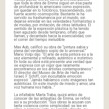
que toda la obra de Emma siguió en esa pauta
de profundizar lo americano como expresión,
sin quedar en lo folclórico, trascendiendo, con
fuerte acento cosmopolita. Bastante le ha
servido su trashumancia por el mundo, sin
dejarse enredar en las veleidades formalistas o
de modas, por imitación, de otras latitudes. El
sentido de la expresión plástica lo ha tenido
bien aguzado desde temprano, olfato que
llaman, y decantado hacia la esencialidad, con
el correr del tiempo ineludible.
Max Aub, calificó su obra de “pintura sabia y
plena del verdadero soplo de lo universal.”
Mario Volpi dijo: “El arte de esta pintora es a la
vez elemental y refinado, auténtico e instintivo.
En toda su obra está presente una verdad que
se expresa con un vigor que raramente
encontramos en los artistas contemporáneos.”
El director del Museo de Arte de Haifa en
Israel, F. Schiff, con inocultable emoción
expresó: “Jamás habíamos visto imágenes tan
auténticas. En este mundo de miedo y amor, una
voz humana nos habla…”
La infaltable Marta Traba, quizá antes de
conocer de las antipatías de Emma, se refirió
así a su producción: “Sus obras la acusan con
tanta violencia como simplicidad: se lee en