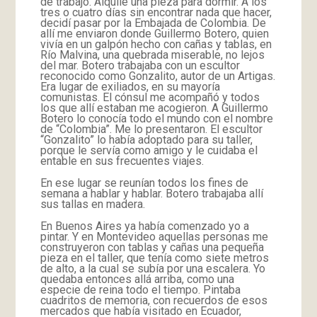
de trabajo. Alquilé una pieza para dormir. A los
tres o cuatro días sin encontrar nada que hacer,
decidí pasar por la Embajada de Colombia. De
allí me enviaron donde Guillermo Botero, quien
vivía en un galpón hecho con cañas y tablas, en
Río Malvina, una quebrada miserable, no lejos
del mar. Botero trabajaba con un escultor
reconocido como Gonzalito, autor de un Artigas.
Era lugar de exiliados, en su mayoría
comunistas. El cónsul me acompañó y todos
los que allí estaban me acogieron. A Guillermo
Botero lo conocía todo el mundo con el nombre
de “Colombia”. Me lo presentaron. El escultor
“Gonzalito” lo había adoptado para su taller,
porque le servía como amigo y le cuidaba el
entable en sus frecuentes viajes.
En ese lugar se reunían todos los fines de
semana a hablar y hablar. Botero trabajaba allí
sus tallas en madera.
En Buenos Aires ya había comenzado yo a
pintar. Y en Montevideo aquellas personas me
construyeron con tablas y cañas una pequeña
pieza en el taller, que tenía como siete metros
de alto, a la cual se subía por una escalera. Yo
quedaba entonces allá arriba, como una
especie de reina todo el tiempo. Pintaba
cuadritos de memoria, con recuerdos de esos
mercados que había visitado en Ecuador,