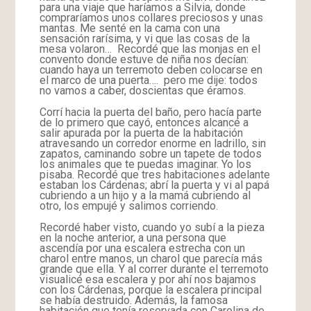
para una viaje que haríamos a Silvia, donde
compraríamos unos collares preciosos y unas
mantas. Me senté en la cama con una
sensación rarísima, y vi que las cosas de la
mesa volaron… Recordé que las monjas en el
convento donde estuve de niña nos decían:
cuando haya un terremoto deben colocarse en
el marco de una puerta…. pero me dije: todos
no vamos a caber, doscientas que éramos.
Corrí hacia la puerta del baño, pero hacía parte
de lo primero que cayó, entonces alcancé a
salir apurada por la puerta de la habitación
atravesando un corredor enorme en ladrillo, sin
zapatos, caminando sobre un tapete de todos
los animales que te puedas imaginar. Yo los
pisaba. Recordé que tres habitaciones adelante
estaban los Cárdenas; abrí la puerta y vi al papá
cubriendo a un hijo y a la mamá cubriendo al
otro, los empujé y salimos corriendo.
Recordé haber visto, cuando yo subí a la pieza
en la noche anterior, a una persona que
ascendía por una escalera estrecha con un
charol entre manos, un charol que parecía más
grande que ella. Y al correr durante el terremoto
visualicé esa escalera y por ahí nos bajamos
con los Cárdenas, porque la escalera principal
se había destruido. Además, la famosa
habitación que tenía reservada con Carolina de