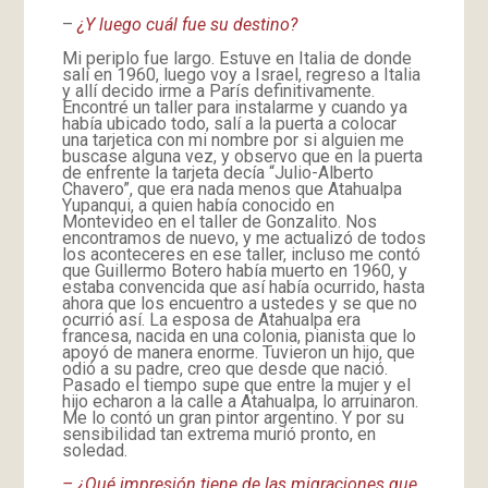
–
¿Y luego cuál fue su destino?
Mi periplo fue largo. Estuve en Italia de donde
salí en 1960, luego voy a Israel, regreso a Italia
y allí decido irme a París definitivamente.
Encontré un taller para instalarme y cuando ya
había ubicado todo, salí a la puerta a colocar
una tarjetica con mi nombre por si alguien me
buscase alguna vez, y observo que en la puerta
de enfrente la tarjeta decía “Julio-Alberto
Chavero”, que era nada menos que Atahualpa
Yupanqui, a quien había conocido en
Montevideo en el taller de Gonzalito. Nos
encontramos de nuevo, y me actualizó de todos
los aconteceres en ese taller, incluso me contó
que Guillermo Botero había muerto en 1960, y
estaba convencida que así había ocurrido, hasta
ahora que los encuentro a ustedes y se que no
ocurrió así. La esposa de Atahualpa era
francesa, nacida en una colonia, pianista que lo
apoyó de manera enorme. Tuvieron un hijo, que
odió a su padre, creo que desde que nació.
Pasado el tiempo supe que entre la mujer y el
hijo echaron a la calle a Atahualpa, lo arruinaron.
Me lo contó un gran pintor argentino. Y por su
sensibilidad tan extrema murió pronto, en
soledad.
– ¿Qué impresión tiene de las migraciones que