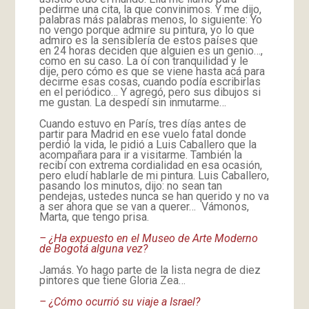
pedirme una cita, la que convinimos. Y me dijo,
palabras más palabras menos, lo siguiente: Yo
no vengo porque admire su pintura, yo lo que
admiro es la sensiblería de estos países que
en 24 horas deciden que alguien es un genio…,
como en su caso. La oí con tranquilidad y le
dije, pero cómo es que se viene hasta acá para
decirme esas cosas, cuando podía escribirlas
en el periódico… Y agregó, pero sus dibujos si
me gustan. La despedí sin inmutarme…
Cuando estuvo en París, tres días antes de
partir para Madrid en ese vuelo fatal donde
perdió la vida, le pidió a Luis Caballero que la
acompañara para ir a visitarme. También la
recibí con extrema cordialidad en esa ocasión,
pero eludí hablarle de mi pintura. Luis Caballero,
pasando los minutos, dijo: no sean tan
pendejas, ustedes nunca se han querido y no va
a ser ahora que se van a querer… Vámonos,
Marta, que tengo prisa.
– ¿Ha expuesto en el Museo de Arte Moderno
de Bogotá alguna vez?
Jamás. Yo hago parte de la lista negra de diez
pintores que tiene Gloria Zea…
– ¿Cómo ocurrió su viaje a Israel?