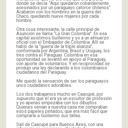
donde se decía: “Aquí quedaron cobardemente
asesinados por un paraguayo catorce chilenos”.
Acabaron con los hombres en la guerra del
Chaco, quedando nueve mujeres por cada
hombre.
Otra cosa interesante, la calle principal de
Asunción se llama “La Gran Colombia”. En esa
capital asistimos Guillermo y yo a un almuerzo
oficial con el Embajador de Colombia. Allí se
habló de la “guerra de la triple alianza”,
conformada por Argentina, Brasil y Uruguay, los
tres contra el Paraguay. Colombia en esa
oportunidad se levantó en apoyo al Paraguay,
con aporte de voluntarios. Y en reciprocidad se
produjo una ley declarando a los colombianos
ciudadanos del Paraguay.
Me quedó la sensación de ser los paraguayos
unos ciudadanos adorables.
Los dos trabajamos mucho en Caacupé, por
supuesto que él era ya un escultor de profesión
y yo apenas empezaba con los dibujitos.
Quienes venían a nuestra casa me compraban
esos papeles pintados, que era más fácil que
comprarle a Guillermo sus tallas.
Salí de Caacupé para Buenos Aires, con una