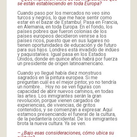
se están estableciendo en toda Europa?
Cuando paso por los mercados no veo sino
turcos y negros, lo que me hace sentir como
estar en el bazar de Estambul. Pasa en Francia,
en Alemania, en toda Europa. En el fondo, los
países pobres que fueron colonias de los
países europeos decidieron venirse a los
países ricos, puesto que en sus lugares no
tienen oportunidades de educación y de futuro
para sus hijos. Londres está invadido de indúes
y paquistaníes. Igual pasa en los Estados
Unidos, donde en quince años habrá por fuerza
un presidente de origen latinoamericano.
Cuando yo llegué había diez monstruos
sagrados en la pintura europea. Si me
preguntan cuál es el mejor pintor, yo no tendría
un nombre… Hoy no se ven figuras con
capacidad de abrir nuevos caminos, en todas
las artes. Los inmigrantes serán la gran
revolución, porque vienen cargados de
experiencias, de vivencias, de gritos
contenidos, y se comienzan a expresar. Aquí
estamos presenciando el funeral de la cultura,
de la pedantería occidental. De los inmigrantes
brota la nueva cultura. Ya se ven.
– ¿Bajo esas consideraciones, cómo ubica su