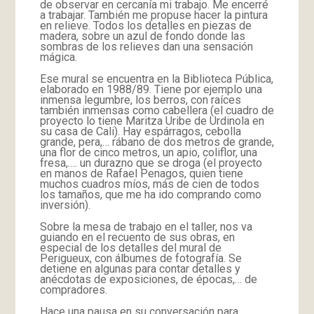
de observar en cercanía mi trabajo. Me encerré
a trabajar. También me propuse hacer la pintura
en relieve. Todos los detalles en piezas de
madera, sobre un azul de fondo donde las
sombras de los relieves dan una sensación
mágica.
Ese mural se encuentra en la Biblioteca Pública,
elaborado en 1988/89. Tiene por ejemplo una
inmensa legumbre, los berros, con raíces
también inmensas como cabellera (el cuadro de
proyecto lo tiene Maritza Uribe de Urdinola en
su casa de Cali). Hay espárragos, cebolla
grande, pera,… rábano de dos metros de grande,
una flor de cinco metros, un apio, coliflor, una
fresa,…. un durazno que se droga (el proyecto
en manos de Rafael Penagos, quien tiene
muchos cuadros míos, más de cien de todos
los tamaños, que me ha ido comprando como
inversión).
Sobre la mesa de trabajo en el taller, nos va
guiando en el recuento de sus obras, en
especial de los detalles del mural de
Perigueux, con álbumes de fotografía. Se
detiene en algunas para contar detalles y
anécdotas de exposiciones, de épocas,… de
compradores.
Hace una pausa en su conversación para