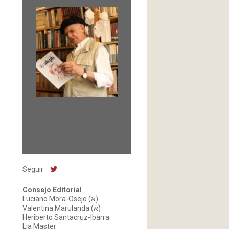
Fundada en 1966 por
Carlos-Enrique Ruiz,
Director
Seguir:
Consejo Editorial
Luciano Mora-Osejo (א)
Valentina Marulanda (א)
Heriberto Santacruz-Ibarra
Lia Master