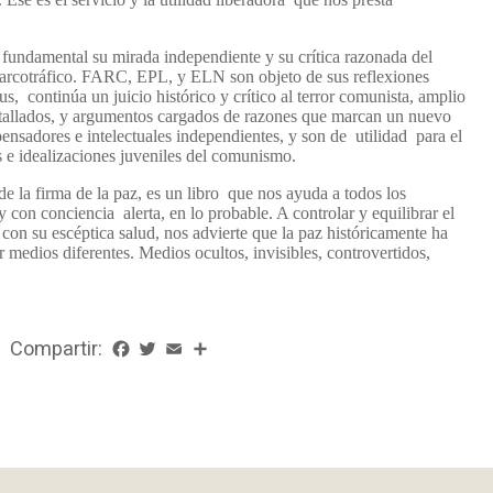
fundamental su mirada independiente y su crítica razonada del
narcotráfico. FARC, EPL, y ELN son objeto de sus reflexiones
s, continúa un juicio histórico y crítico al terror comunista, amplio
etallados, y argumentos cargados de razones que marcan un nuevo
ensadores e intelectuales independientes, y son de utilidad para el
 e idealizaciones juveniles del comunismo.
de la firma de la paz, es un libro que nos ayuda a todos los
con conciencia alerta, en lo probable. A controlar y equilibrar el
con su escéptica salud, nos advierte que la paz históricamente ha
r medios diferentes. Medios ocultos, invisibles, controvertidos,
Compartir:
Facebook
Twitter
Email
Share