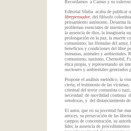
Recordamos a Camus y su valeroso 
Editorial Sílaba acaba de publicar u
librepensador
, del filósofo colombi
pensamiento autónomo. Desarma fal
problemas esenciales de nuestro tiem
la ausencia de dios, la imaginaria 
prolongación en la paz, la muerte c
comunismo, las fórmulas del amor, l
beneficios y condiciones del libre p
humanas, animales y ambientales. Re
comunismo, nazismo, Chernobil, Fuk
ética propia, y representando un inte
nucleares y ambientales generados 
Propone el análisis metódico, la visi
cierta, el testimonio de las víctimas
criminal del terror comunista o naz
necesidad de movilidad continua de 
ortodoxas, y del distanciamiento de
El autor, que en su juventud fue ma
atroces, su persecución de las libert
campos de concentración, su autorita
líder, la ausencia de procedimientos