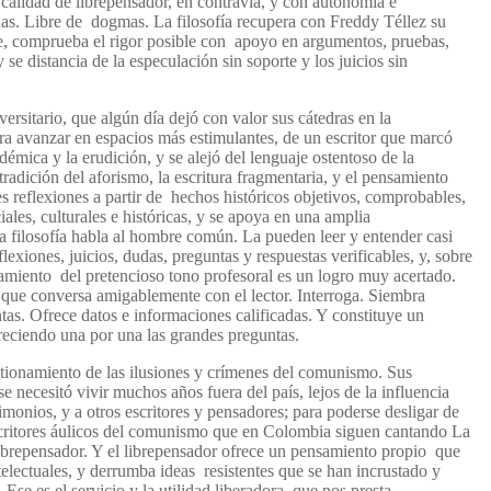
n calidad de librepensador, en contravía, y con autonomía e
as. Libre de dogmas. La filosofía recupera con Freddy Téllez su
re, comprueba el rigor posible con apoyo en argumentos, pruebas,
se distancia de la especulación sin soporte y los juicios sin
versitario, que algún día dejó con valor sus cátedras en la
a avanzar en espacios más estimulantes, de un escritor que marcó
démica y la erudición, y se alejó del lenguaje ostentoso de la
 tradición del aforismo, la escritura fragmentaria, y el pensamiento
es reflexiones a partir de hechos históricos objetivos, comprobables,
ciales, culturales e históricas, y se apoya en una amplia
 filosofía habla al hombre común. La pueden leer y entender casi
xiones, juicios, dudas, preguntas y respuestas verificables, y, sobre
jamiento del pretencioso tono profesoral es un logro muy acertado.
que conversa amigablemente con el lector. Interroga. Siembra
tas. Ofrece datos e informaciones calificadas. Y constituye un
areciendo una por una las grandes preguntas.
tionamiento de las ilusiones y crímenes del comunismo. Sus
e necesitó vivir muchos años fuera del país, lejos de la influencia
timonios, y a otros escritores y pensadores; para poderse desligar de
critores áulicos del comunismo que en Colombia siguen cantando La
librepensador. Y el librepensador ofrece un pensamiento propio que
electuales, y derrumba ideas resistentes que se han incrustado y
Ese es el servicio y la utilidad liberadora que nos presta