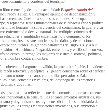
cuestionamiento y condena del terorismo.
n libro esencial y de amplia actualidad:
Pequeño tratado del
ano Freddy Téllez. Un ventajoso ejercicio de deconstrucción y
sas creencias. Cuestiona supuestas verdades. Se ocupa de
po, y replantea temas fundamentales de la filosofía ética y política:
superioridad humana, la supervivencia del comunismo, la guerra y su
omo enfermedad o declive natural , los múltiples crímenes del
as relaciones y similitudes entre nazismo y comunismo, los
ensamiento, los desastres nucleares, los daños y destrucciones
corre con lucidez las grandes catástrofes del siglo XX y XXI:
ushima, Hiroshima y Nagasaki, entre otras, y el filósofo, con voz
rés colectivo, interroga los mayores desastres históricos, políticos,
por el hombre contra el hombre.
ón coherente, el argumento válido, la prueba irrefutable, la evidencia
, la razón reflexiva y escéptica. Y genera conciencia sobre el carácter
i, cubano o norteamericano, y como librepensador señala la
las ideas, conceptos y valores, del desapego de las creencias
 dogmas y doctrinas.
rxista, se distancia reflexivamente del comunismo por sus crímenes
ades individuales, la censura, los encarcelamientos arbitrarios, sus
rismo y dogmatismo, sus regímenes dictatoriales, la idolatría del
 judiciales, los cargos y acusaciones inventados, o la ambición e