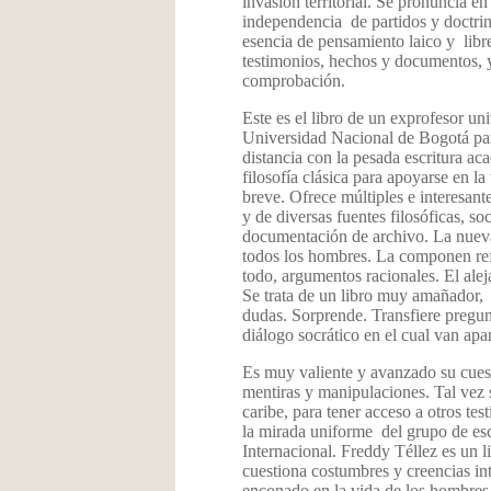
invasión territorial. Se pronuncia e
independencia de partidos y doctrin
esencia de pensamiento laico y lib
testimonios, hechos y documentos, y 
comprobación.
Este es el libro de un exprofesor uni
Universidad Nacional de Bogotá par
distancia con la pesada escritura aca
filosofía clásica para apoyarse en la
breve. Ofrece múltiples e interesant
y de diversas fuentes filosóficas, so
documentación de archivo. La nueva
todos los hombres. La componen refle
todo, argumentos racionales. El ale
Se trata de un libro muy amañador, 
dudas. Sorprende. Transfiere pregun
diálogo socrático en el cual van ap
Es muy valiente y avanzado su cues
mentiras y manipulaciones. Tal vez s
caribe, para tener acceso a otros tes
la mirada uniforme del grupo de es
Internacional. Freddy Téllez es un 
cuestiona costumbres y creencias int
enconado en la vida de los hombres. 