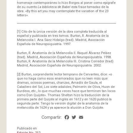
homenaje contemporáneo lo hizo Borges al poner como epígrafe
de su cuento
La biblioteca de Babel
esta frase tomadas de la
obra: «By this art you may contemplate the variation of the 23
letters».
[1]
Cito de la única versión de la obra completa traducida al
español y publicada en tres tomos: Burton, R. Anatomía de la
Melancolía I. Ana Sáez Hidalgo (trad). Madrid, Asociación
Española de Neuropsiquiatría. 1997.
Burton, R. Anatomía de la Melancolía II. Raquel Álvarez Peláez
(trad). Madrid, Asociación Española de Neuropsiquiatría. 1998.
Burton, R. Anatomía de la Melancolía III. Cristina Corredor (trad).
Madrid, Asociación Española de Neuropsiquiatría. 2002.
[2]
Burton, sorprendente lector temprano de Cervantes, dice: «o
que no haga como esos enamorados que no leen más que
dramas, ociosos poemas, chanzas, Amadís de Gaula, el
Caballero del Sol, Los siete adalides, Palmerín de Oliva, Huon de
Burdeos, etc., lo que muchas veces hace que terminen tan locos
como Don Quijote». Thomas Shelton hizo la traducción de la
primera parte del Quijote al inglés en 1612 y en 1620 publicó la
segunda parte. Tengo la versión digital de la anatomía de la
melancolía de 1624 y ya aparece la alusión a Don Quijote.
Compartir:
Facebook
Twitter
Email
Share
Publicado en
Edición No. 212