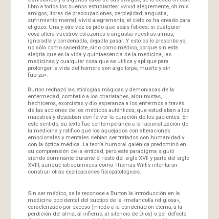
libro a todos los buenos estudiantes: «vivid alegremente, oh mis
amigos, libres de preocupaciones, perplejidad, angustia,
sufrimiento mental, vivid alegremente, el cielo os ha creado para
el gozo. Una y otra vez os pido que seáis felices; si cualquier
cosa altera vuestros corazones o angustia vuestras almas,
ignoradla y condenadla, dejadla pasar. Y esto os lo prescribo yo,
no sólo como sacerdote, sino como médico, porque sin esta
alegría que es la vida y quintaesencia de la medicina, las
medicinas y cualquier cosa que se utilice y aplique para
prolongar la vida del hombre son algo torpe, muerto y sin
fuerza».
Burton rechazó las etiologías mágicas y demoniacas de la
enfermedad, combatió a los charlatanes, alquimistas,
hechiceros, exorcistas y dio esperanza a los enfermos a través
de las acciones de los médicos auténticos, que estudiaban a los
maestros y deseaban con fervor la curación de los pacientes. En
este sentido, su texto fue contemporáneo a la racionalización de
la medicina y ratificó que los aquejados con alteraciones
emocionales y mentales debían ser tratados con humanidad y
con la óptica médica. La teoría humoral galénica predominó en
su comprensión de la entidad, pero este paradigma siguió
siendo dominante durante el resto del siglo XVII y parte del siglo
XVIII, aunque iatroquímicos como Thomas Willis intentaron
construir otras explicaciones fisiopatológicas.
Sin ser médico, se le reconoce a Burton la introducción en la
medicina occidental del subtipo de la «melancolía religiosa»,
caracterizado por exceso (miedo a la condenación eterna, a la
perdición del alma, al infierno, al silencio de Dios) o por defecto