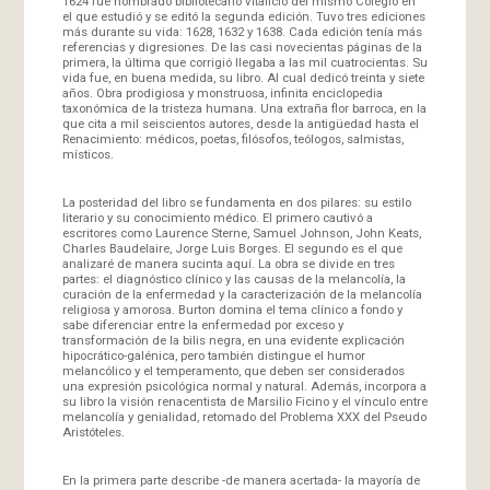
1624 fue nombrado bibliotecario vitalicio del mismo Colegio en
el que estudió y se editó la segunda edición. Tuvo tres ediciones
más durante su vida: 1628, 1632 y 1638. Cada edición tenía más
referencias y digresiones. De las casi novecientas páginas de la
primera, la última que corrigió llegaba a las mil cuatrocientas. Su
vida fue, en buena medida, su libro. Al cual dedicó treinta y siete
años. Obra prodigiosa y monstruosa, infinita enciclopedia
taxonómica de la tristeza humana. Una extraña flor barroca, en la
que cita a mil seiscientos autores, desde la antigüedad hasta el
Renacimiento: médicos, poetas, filósofos, teólogos, salmistas,
místicos.
La posteridad del libro se fundamenta en dos pilares: su estilo
literario y su conocimiento médico. El primero cautivó a
escritores como Laurence Sterne, Samuel Johnson, John Keats,
Charles Baudelaire, Jorge Luis Borges. El segundo es el que
analizaré de manera sucinta aquí. La obra se divide en tres
partes: el diagnóstico clínico y las causas de la melancolía, la
curación de la enfermedad y la caracterización de la melancolía
religiosa y amorosa. Burton domina el tema clínico a fondo y
sabe diferenciar entre la enfermedad por exceso y
transformación de la bilis negra, en una evidente explicación
hipocrático-galénica, pero también distingue el humor
melancólico y el temperamento, que deben ser considerados
una expresión psicológica normal y natural. Además, incorpora a
su libro la visión renacentista de Marsilio Ficino y el vínculo entre
melancolía y genialidad, retomado del Problema XXX del Pseudo
Aristóteles.
En la primera parte describe -de manera acertada- la mayoría de