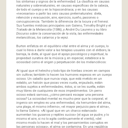
los síntomas y signos de la enfermedad. La clasifica en causas
naturales y sobrenaturales; en causas específicas de la cabeza,
de todo el cuerpo y en la hipocondriaca; y en las causas
«necesarias» a partir las seis causas preternaturales: dieta,
retención y evacuación, aire, ejercicio, sueño, pasiones o
concupiscencia. También la diferencia de la locura y el frenesí.
Sus fuentes médicas principales son Galeno, Timothy Bright y el
Tratado de la Melancolía
(1586), y André Du Laurens y su libro
Discurso sobre la conservación de la vista, las enfermedades
melancólicas, los catarros y la vejez
.
Burton enfatiza en el equilibrio vital entre el alma y el cuerpo, lo
cual lo lleva a darle valor a las terapias usuales con el eléboro, la
borraja, la dieta, al igual que el apoyo psicológico y espiritual, la
propiedad curativa de la música y, en especial, establece a la
ociosidad como el origen y perpetuación de los melancólicos:
Al igual que el helecho y todo tipo de hierbas crecen en campos
sin cultivar, también lo hacen los humores espesos en un cuerpo
ocioso. Un caballo que nunca viaja, que está metido en un
establo, un halcón que pocas veces vuela, enjaulado, están
ambos sujetos a enfermedades; éstos, si se les suelta, están
muy libres de cualquiera de esos impedimentos. Un perro
ocioso estará sarnoso, ¿cómo pensará escapar una persona
ociosa? La ociosidad mental es mucho peor que la corporal; el
ingenio sin empleo es una enfermedad, «la herrumbre del alma,
una plaga, el mismo infierno», «el mayor perjuicio para el alma»,
lo llama Galeno. «Al igual que en un charco estancado
aumentan los gusanos y reptiles sucios» (el agua se pudre, y lo
mismo el aire, si no lo agita continuamente el viento), «del
mismo modo lo hacen el mal y los pensamientos corruptos en
las personas ociosas», el alma se contamina. En una república