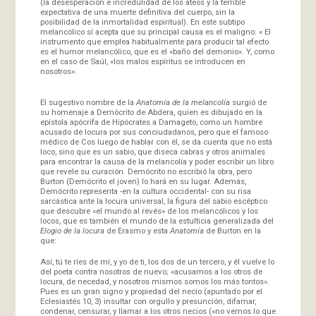
(la desesperación e incredulidad de los ateos y la terrible
expectativa de una muerte definitiva del cuerpo, sin la
posibilidad de la inmortalidad espiritual). En este subtipo
melancólico sí acepta que su principal causa es el maligno: « El
instrumento que emplea habitualmente para producir tal efecto
es el humor melancólico, que es el «baño del demonio». Y, como
en el caso de Saúl, «los malos espíritus se introducen en
nosotros».
El sugestivo nombre de la
Anatomía de la melancolía
surgió de
su homenaje a Demócrito de Abdera, quien es dibujado en la
epístola apócrifa de Hipócrates a Damageto, como un hombre
acusado de locura por sus conciudadanos, pero que el famoso
médico de Cos luego de hablar con él, se da cuenta que no está
loco, sino que es un sabio, que diseca cabras y otros animales
para encontrar la causa de la melancolía y poder escribir un libro
que revele su curación. Demócrito no escribió la obra, pero
Burton (Demócrito el joven) lo hará en su lugar. Además,
Demócrito representa -en la cultura occidental- con su risa
sarcástica ante la locura universal, la figura del sabio escéptico
que descubre «el mundo al revés» de los melancólicos y los
locos, que es también el mundo de la estulticia generalizada del
Elogio de la locura
de Erasmo y esta
Anatomía
de Burton en la
que:
Así, tú te ríes de mí, y yo de ti, los dos de un tercero, y él vuelve lo
del poeta contra nosotros de nuevo; «acusamos a los otros de
locura, de necedad, y nosotros mismos somos los más tontos».
Pues es un gran signo y propiedad del necio (apuntado por el
Eclesiastés 10, 3) insultar con orgullo y presunción, difamar,
condenar, censurar, y llamar a los otros necios («no vemos lo que