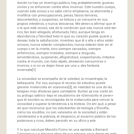
donde no hay un enemigo público, hay, probablemente, guerras
civiles y se enfurecen contra ellos mismos. Este nuestro cuerpo,
cuando está ocioso y no sabe cómo emplearse, se atormenta y
mortifica con preocupaciones, penas, falsos temores,
descontentos, y sospechas, se tortura y se consume en sus
propios intestinos, y nunca descansa. Me atrevo a afirmar que el
o la que está ocioso, sea de la condición que sea, nunca será tan
rico, tan bien allegado, afortunado, feliz, aunque tenga en
abundancia y felicidad todo lo que su corazón pueda querer y
desear, toda la satisfacción; mientras que él o ella o ellos estén
ociosos, nunca estarán complacidos, nunca estarán bien en el
cuerpo o en la mente, sino siempre cansados, siempre
enfermizos, siempre molestos, siempre a disgusto,
lamentándose, suspirando, afligiéndose, sospechando, irritados
contra el mundo, con todo objeto, deseando consumirse o
morirse, o si no se dejan llevar por una u otra fantasía
insensata
[1]
.
La ociosidad se acompaña de la soledad, la misantropía, la
bellaquería. Por eso, aunque el exceso de estudios puede
generar melancolía en ocasiones
[2]
, en realidad es una de las
terapias más efectivas para combatirla. Burton ya nos contó en
su prólogo satírico -bajo el seudónimo de «Demócrito el joven»-
que él escribió su enciclopedia de la melancolía para vencer la
ociosidad y superar la tendencia a la tristeza. De ahí qué, a pesar
de que reconozca que los estudiantes de teología y filosofía,
como los eruditos, no son valorados en la sociedad y están
condenados a la pobreza, al desprecio, al escarnio público de los
poderosos y ricos, deben persistir en su oficio y arte:
Y lo que concluye Marsilio Ficino en una epístola a Bernard
Canisianus y a algunos otros de sus amigos, se lo deseo en este