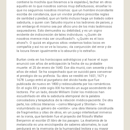
contiene la mochila que llevamos a la espalda»), tachar en otros
aquello en lo que nosotros somos muy defectuosos; enseñar lo
que no seguimos nosotros mismos: que un hombre inconstante
escriba de constancia, que un vividor profano prescriba reglas
de santidad y piedad, que un tonto incluso haga un tratado sobre
sabiduría, o quien con Salustio injurie a los ladrones de países, y
sin embargo él mismo sea por oficio uno de los más lastimosos
saqueadores. Esto demuestra su debilidad, y es un signo
evidente de indiscreción de tales individuos. «¿Quién de
nosotros merece más ser crucificado?». «¿Quién es el loco
ahora?». O quizá en algunos sitios «estamos todos locos en
compañía y así no se ve la locura»; «la conjunción del error y de
la locura llevan igualmente a lo absurdo y lo extraño».
Burton creía en los horóscopos astrológicos y al hacer el suyo
anunció con años de anticipación la fecha de su probable
muerte: el 25 de enero de 1640. Ese día murió, con sesenta y dos
años de edad. Se ha sospechado que se suicidó para conservar
el prestigio de su profecía. Su obra se reeditó en 1651, 1671 y
1678. Luego entró al purgatorio del olvido hasta que fue
publicada de nuevo en 1800 y redescubierta por los románticos.
En el siglo XX y este siglo XXI ha tenido un auge ascendente de
lectores. Por un lado, desde William Osler los médicos han
escudriñado en ella la sabiduría atemporal de la palabra
consoladora y terapéutica de la relación médico-paciente. De otra
parte, los críticos literarios —como Manguel y Shirilan— han
vislumbrado su género de «centón»: una obra literaria construida
de fragmentos y citas de otros, en un juego intertextual inmerso
en la ironía, que también fue el proyecto del filósofo Walter
Benjamin al escribir
El libro de los pasajes
. La
Anatomía de la
melancolía
es una enciclopedia de saberes abismales, la cual
perdurará en la memoria de la humanidad lectora y su mayor