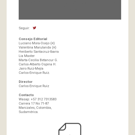
Fundada en 1966 por Carlos-Enrique Ruiz,
Director
Seguir:
Consejo Editorial
Luciano Mora-Osejo (א)
Valentina Marulanda (א)
Heriberto Santacruz-Ibarra
Lia Master
Marta-Cecilia Betancur G.
Carlos-Alberto Ospina H.
Jairo Ruiz-Mejía
Carlos-Enrique Ruiz.
Director
Carlos-Enrique Ruiz
Contacto
Wasap: +57 312 7313583
Carrera 17 No 71-87
Manizales, Colombia,
Sudamérica.