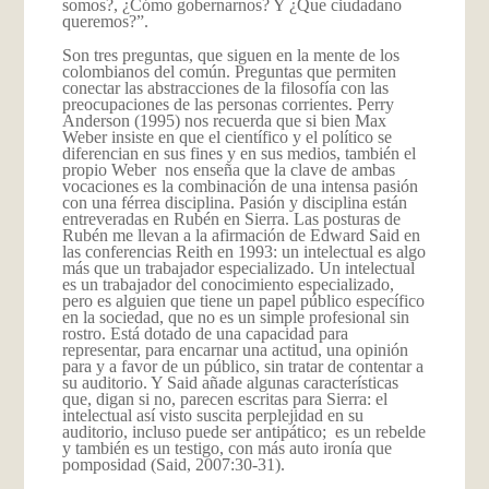
somos?, ¿Cómo gobernarnos? Y ¿Que ciudadano
queremos?”.
Son tres preguntas, que siguen en la mente de los
colombianos del común. Preguntas que permiten
conectar las abstracciones de la filosofía con las
preocupaciones de las personas corrientes. Perry
Anderson (1995) nos recuerda que si bien Max
Weber insiste en que el científico y el político se
diferencian en sus fines y en sus medios, también el
propio Weber nos enseña que la clave de ambas
vocaciones es la combinación de una intensa pasión
con una férrea disciplina. Pasión y disciplina están
entreveradas en Rubén en Sierra. Las posturas de
Rubén me llevan a la afirmación de Edward Said en
las conferencias Reith en 1993: un intelectual es algo
más que un trabajador especializado. Un intelectual
es un trabajador del conocimiento especializado,
pero es alguien que tiene un papel público específico
en la sociedad, que no es un simple profesional sin
rostro. Está dotado de una capacidad para
representar, para encarnar una actitud, una opinión
para y a favor de un público, sin tratar de contentar a
su auditorio. Y Said añade algunas características
que, digan si no, parecen escritas para Sierra: el
intelectual así visto suscita perplejidad en su
auditorio, incluso puede ser antipático; es un rebelde
y también es un testigo, con más auto ironía que
pomposidad (Said, 2007:30-31).