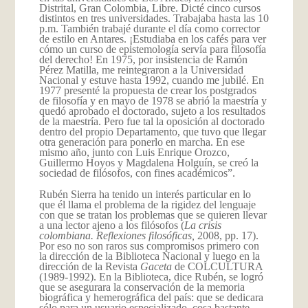
Distrital, Gran Colombia, Libre. Dicté cinco cursos
distintos en tres universidades. Trabajaba hasta las 10
p.m. También trabajé durante el día como corrector
de estilo en Antares. ¡Estudiaba en los cafés para ver
cómo un curso de epistemología servía para filosofía
del derecho! En 1975, por insistencia de Ramón
Pérez Matilla, me reintegraron a la Universidad
Nacional y estuve hasta 1992, cuando me jubilé. En
1977 presenté la propuesta de crear los postgrados
de filosofía y en mayo de 1978 se abrió la maestría y
quedó aprobado el doctorado, sujeto a los resultados
de la maestría. Pero fue tal la oposición al doctorado
dentro del propio Departamento, que tuvo que llegar
otra generación para ponerlo en marcha. En ese
mismo año, junto con Luis Enrique Orozco,
Guillermo Hoyos y Magdalena Holguín, se creó la
sociedad de filósofos, con fines académicos”.
Rubén Sierra ha tenido un interés particular en lo
que él llama el problema de la rigidez del lenguaje
con que se tratan los problemas que se quieren llevar
a una lector ajeno a los filósofos (
La crisis
colombiana. Reflexiones filosóficas,
2008, pp. 17).
Por eso no son raros sus compromisos primero con
la dirección de la Biblioteca Nacional y luego en la
dirección de la Revista
Gaceta
de COLCULTURA
(1989-1992). En la Biblioteca, dice Rubén, se logró
que se asegurara la conservación de la memoria
biográfica y hemerográfica del país: que se dedicara
sólo para un usuario especializado, cosa bastante