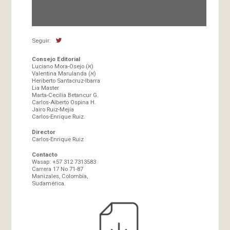
Director
Seguir:
Consejo Editorial
Luciano Mora-Osejo (א)
Valentina Marulanda (א)
Heriberto Santacruz-Ibarra
Lia Master
Marta-Cecilia Betancur G.
Carlos-Alberto Ospina H.
Jairo Ruiz-Mejía
Carlos-Enrique Ruiz.
Director
Carlos-Enrique Ruiz
Contacto
Wasap: +57 312 7313583
Carrera 17 No 71-87
Manizales, Colombia,
Sudamérica.