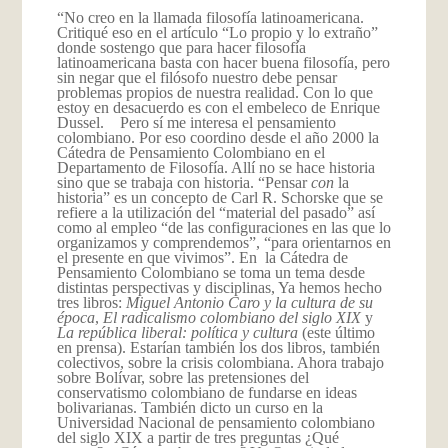
“No creo en la llamada filosofía latinoamericana.
Critiqué eso en el artículo “Lo propio y lo extraño”
donde sostengo que para hacer filosofía
latinoamericana basta con hacer buena filosofía, pero
sin negar que el filósofo nuestro debe pensar
problemas propios de nuestra realidad. Con lo que
estoy en desacuerdo es con el embeleco de Enrique
Dussel. Pero sí me interesa el pensamiento
colombiano. Por eso coordino desde el año 2000 la
Cátedra de Pensamiento Colombiano en el
Departamento de Filosofía. Allí no se hace historia
sino que se trabaja con historia. “Pensar
con
la
historia” es un concepto de Carl R. Schorske que se
refiere a la utilización del “material del pasado” así
como al empleo “de las configuraciones en las que lo
organizamos y comprendemos”, “para orientarnos en
el presente en que vivimos”. En la Cátedra de
Pensamiento Colombiano se toma un tema desde
distintas perspectivas y disciplinas, Ya hemos hecho
tres libros:
Miguel Antonio Caro y la cultura de su
época
,
El radicalismo colombiano del siglo XIX
y
La república liberal: política y cultura
(este último
en prensa). Estarían también los dos libros, también
colectivos, sobre la crisis colombiana. Ahora trabajo
sobre Bolívar, sobre las pretensiones del
conservatismo colombiano de fundarse en ideas
bolivarianas. También dicto un curso en la
Universidad Nacional de pensamiento colombiano
del siglo XIX a partir de tres preguntas ¿Qué