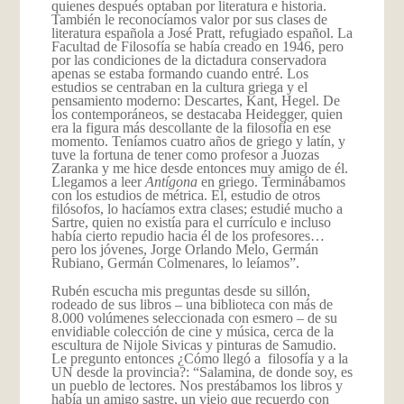
quienes después optaban por literatura e historia.
También le reconocíamos valor por sus clases de
literatura española a José Pratt, refugiado español. La
Facultad de Filosofía se había creado en 1946, pero
por las condiciones de la dictadura conservadora
apenas se estaba formando cuando entré. Los
estudios se centraban en la cultura griega y el
pensamiento moderno: Descartes, Kant, Hegel. De
los contemporáneos, se destacaba Heidegger, quien
era la figura más descollante de la filosofía en ese
momento. Teníamos cuatro años de griego y latín, y
tuve la fortuna de tener como profesor a Juozas
Zaranka y me hice desde entonces muy amigo de él.
Llegamos a leer
Antígona
en griego. Terminábamos
con los estudios de métrica. El, estudio de otros
filósofos, lo hacíamos extra clases; estudié mucho a
Sartre, quien no existía para el currículo e incluso
había cierto repudio hacia él de los profesores…
pero los jóvenes, Jorge Orlando Melo, Germán
Rubiano, Germán Colmenares, lo leíamos”.
Rubén escucha mis preguntas desde su sillón,
rodeado de sus libros – una biblioteca con más de
8.000 volúmenes seleccionada con esmero – de su
envidiable colección de cine y música, cerca de la
escultura de Nijole Sivicas y pinturas de Samudio.
Le pregunto entonces ¿Cómo llegó a filosofía y a la
UN desde la provincia?: “Salamina, de donde soy, es
un pueblo de lectores. Nos prestábamos los libros y
había un amigo sastre, un viejo que recuerdo con