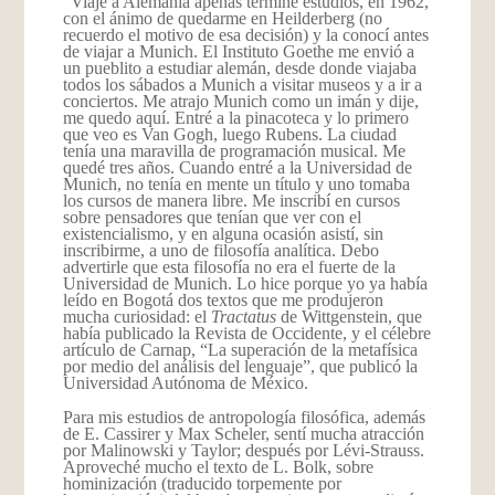
“Viajé a Alemania apenas terminé estudios, en 1962,
con el ánimo de quedarme en Heilderberg (no
recuerdo el motivo de esa decisión) y la conocí antes
de viajar a Munich. El Instituto Goethe me envió a
un pueblito a estudiar alemán, desde donde viajaba
todos los sábados a Munich a visitar museos y a ir a
conciertos. Me atrajo Munich como un imán y dije,
me quedo aquí. Entré a la pinacoteca y lo primero
que veo es Van Gogh, luego Rubens. La ciudad
tenía una maravilla de programación musical. Me
quedé tres años. Cuando entré a la Universidad de
Munich, no tenía en mente un título y uno tomaba
los cursos de manera libre. Me inscribí en cursos
sobre pensadores que tenían que ver con el
existencialismo, y en alguna ocasión asistí, sin
inscribirme, a uno de filosofía analítica. Debo
advertirle que esta filosofía no era el fuerte de la
Universidad de Munich. Lo hice porque yo ya había
leído en Bogotá dos textos que me produjeron
mucha curiosidad: el
Tractatus
de Wittgenstein, que
había publicado la Revista de Occidente, y el célebre
artículo de Carnap, “La superación de la metafísica
por medio del análisis del lenguaje”, que publicó la
Universidad Autónoma de México.
Para mis estudios de antropología filosófica, además
de E. Cassirer y Max Scheler, sentí mucha atracción
por Malinowski y Taylor; después por Lévi-Strauss.
Aproveché mucho el texto de L. Bolk, sobre
hominización (traducido torpemente por