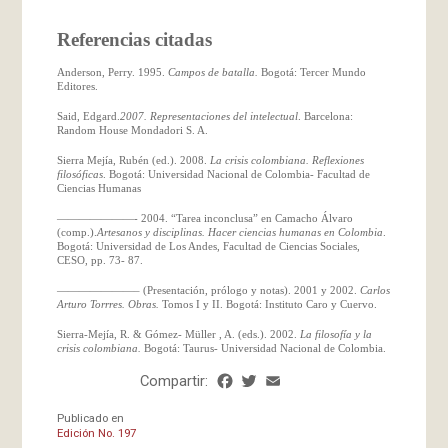
Referencias citadas
Anderson, Perry. 1995.
Campos de batalla.
Bogotá: Tercer Mundo
Editores.
Said, Edgard.
2007.
Representaciones del intelectual
. Barcelona:
Random House Mondadori S. A.
Sierra Mejía, Rubén (ed.). 2008.
La crisis colombiana. Reflexiones
filosóficas
. Bogotá: Universidad Nacional de Colombia- Facultad de
Ciencias Humanas
———————- 2004. “Tarea inconclusa” en Camacho Álvaro
(comp.).
Artesanos y disciplinas. Hacer ciencias humanas en Colombia
.
Bogotá: Universidad de Los Andes, Facultad de Ciencias Sociales,
CESO, pp. 73- 87.
———————– (Presentación, prólogo y notas). 2001 y 2002.
Carlos
Arturo Torrres. Obras.
Tomos I y II. Bogotá: Instituto Caro y Cuervo.
Sierra-Mejía, R. & Gómez- Müller , A. (eds.). 2002.
La filosofía y la
crisis colombiana.
Bogotá: Taurus- Universidad Nacional de Colombia.
Compartir:
Facebook
Twitter
Email
Share
Publicado en
Edición No. 197