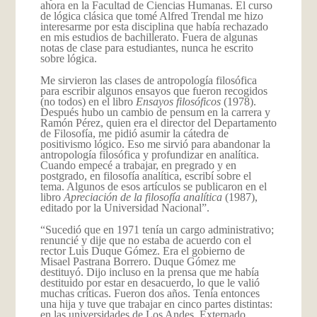
ahora en la Facultad de Ciencias Humanas. El curso
de lógica clásica que tomé Alfred Trendal me hizo
interesarme por esta disciplina que había rechazado
en mis estudios de bachillerato. Fuera de algunas
notas de clase para estudiantes, nunca he escrito
sobre lógica.
Me sirvieron las clases de antropología filosófica
para escribir algunos ensayos que fueron recogidos
(no todos) en el libro
Ensayos filosóficos
(1978).
Después hubo un cambio de pensum en la carrera y
Ramón Pérez, quien era el director del Departamento
de Filosofía, me pidió asumir la cátedra de
positivismo lógico. Eso me sirvió para abandonar la
antropología filosófica y profundizar en analítica.
Cuando empecé a trabajar, en pregrado y en
postgrado, en filosofía analítica, escribí sobre el
tema. Algunos de esos artículos se publicaron en el
libro
Apreciación de la filosofía analítica
(1987),
editado por la Universidad Nacional”.
“Sucedió que en 1971 tenía un cargo administrativo;
renuncié y dije que no estaba de acuerdo con el
rector Luis Duque Gómez. Era el gobierno de
Misael Pastrana Borrero. Duque Gómez me
destituyó. Dijo incluso en la prensa que me había
destituido por estar en desacuerdo, lo que le valió
muchas críticas. Fueron dos años. Tenía entonces
una hija y tuve que trabajar en cinco partes distintas:
en las universidades de Los Andes, Externado,