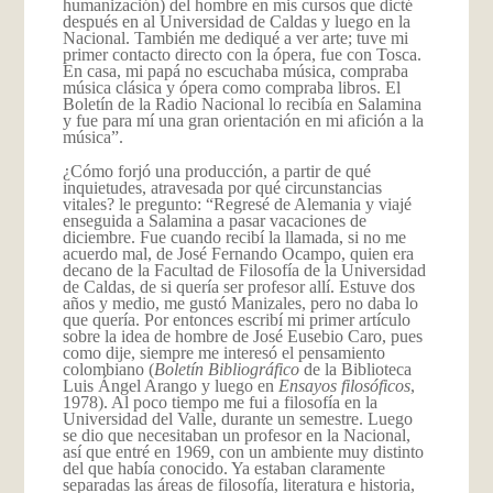
humanización) del hombre en mis cursos que dicté
después en al Universidad de Caldas y luego en la
Nacional. También me dediqué a ver arte; tuve mi
primer contacto directo con la ópera, fue con Tosca.
En casa, mi papá no escuchaba música, compraba
música clásica y ópera como compraba libros. El
Boletín de la Radio Nacional lo recibía en Salamina
y fue para mí una gran orientación en mi afición a la
música”.
¿Cómo forjó una producción, a partir de qué
inquietudes, atravesada por qué circunstancias
vitales? le pregunto: “Regresé de Alemania y viajé
enseguida a Salamina a pasar vacaciones de
diciembre. Fue cuando recibí la llamada, si no me
acuerdo mal, de José Fernando Ocampo, quien era
decano de la Facultad de Filosofía de la Universidad
de Caldas, de si quería ser profesor allí. Estuve dos
años y medio, me gustó Manizales, pero no daba lo
que quería. Por entonces escribí mi primer artículo
sobre la idea de hombre de José Eusebio Caro, pues
como dije, siempre me interesó el pensamiento
colombiano (
Boletín Bibliográfico
de la Biblioteca
Luis Ángel Arango y luego en
Ensayos filosóficos
,
1978). Al poco tiempo me fui a filosofía en la
Universidad del Valle, durante un semestre. Luego
se dio que necesitaban un profesor en la Nacional,
así que entré en 1969, con un ambiente muy distinto
del que había conocido. Ya estaban claramente
separadas las áreas de filosofía, literatura e historia,