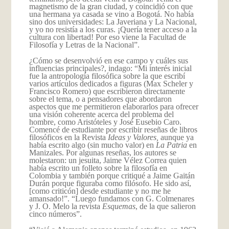
magnetismo de la gran ciudad, y coincidió con que
una hermana ya casada se vino a Bogotá. No había
sino dos universidades: La Javeriana y La Nacional,
y yo no resistía a los curas. ¡Quería tener acceso a la
cultura con libertad! Por eso viene la Facultad de
Filosofía y Letras de la Nacional”.
¿Cómo se desenvolvió en ese campo y cuáles sus
influencias principales?, indago: “Mi interés inicial
fue la antropología filosófica sobre la que escribí
varios artículos dedicados a figuras (Max Scheler y
Francisco Romero) que escribieron directamente
sobre el tema, o a pensadores que abordaron
aspectos que me permitieron elaborarlos para ofrecer
una visión coherente acerca del problema del
hombre, como Aristóteles y José Eusebio Caro.
Comencé de estudiante por escribir reseñas de libros
filosóficos en la Revista
Ideas y Valores,
aunque ya
había escrito algo (sin mucho valor) en
La Patria
en
Manizales. Por algunas reseñas, los autores se
molestaron: un jesuita, Jaime Vélez Correa quien
había escrito un folleto sobre la filosofía en
Colombia y también porque critiqué a Jaime Gaitán
Durán porque figuraba como filósofo. He sido así,
[como criticón] desde estudiante y no me he
amansado!”. “Luego fundamos con G. Colmenares
y J. O. Melo la revista
Esquemas
, de la que salieron
cinco números”.