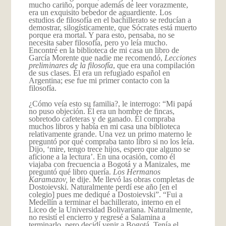
mucho cariño, porque además de leer vorazmente,
era un exquisito bebedor de aguardiente. Los
estudios de filosofía en el bachillerato se reducían a
demostrar, silogísticamente, que Sócrates está muerto
porque era mortal. Y para esto, pensaba, no se
necesita saber filosofía, pero yo leía mucho.
Encontré en la biblioteca de mi casa un libro de
García Morente que nadie me recomendó,
Lecciones
preliminares de la filosofía
, que era una compilación
de sus clases. Él era un refugiado español en
Argentina; ese fue mi primer contacto con la
filosofía.
¿Cómo veía esto su familia?, le interrogo: “Mi papá
no puso objeción. Él era un hombre de fincas,
sobretodo cafeteras y de ganado. Él compraba
muchos libros y había en mi casa una biblioteca
relativamente grande. Una vez un primo materno le
preguntó por qué compraba tanto libro si no los leía.
Dijo, ‘mire, tengo trece hijos, espero que alguno se
aficione a la lectura’. En una ocasión, como él
viajaba con frecuencia a Bogotá y a Manizales, me
preguntó qué libro quería.
Los Hermanos
Karamazov,
le dije. Me llevó las obras completas de
Dostoievski. Naturalmente perdí ese año [en el
colegio] pues me dediqué a Dostoievski”. “Fui a
Medellín a terminar el bachillerato, interno en el
Liceo de la Universidad Bolivariana. Naturalmente,
no resistí el encierro y regresé a Salamina a
terminarlo, pero decidí venir a Bogotá. Tenía el