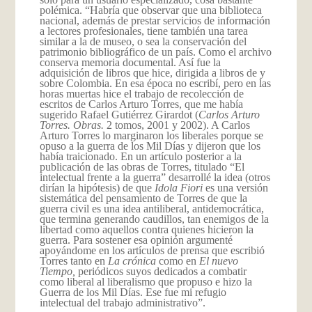
polémica. “Habría que observar que una biblioteca
nacional, además de prestar servicios de información
a lectores profesionales, tiene también una tarea
similar a la de museo, o sea la conservación del
patrimonio bibliográfico de un país. Como el archivo
conserva memoria documental. Así fue la
adquisición de libros que hice, dirigida a libros de y
sobre Colombia. En esa época no escribí, pero en las
horas muertas hice el trabajo de recolección de
escritos de Carlos Arturo Torres, que me había
sugerido Rafael Gutiérrez Girardot (
Carlos Arturo
Torres. Obras.
2 tomos, 2001 y 2002). A Carlos
Arturo Torres lo marginaron los liberales porque se
opuso a la guerra de los Mil Días y dijeron que los
había traicionado. En un artículo posterior a la
publicación de las obras de Torres, titulado “El
intelectual frente a la guerra” desarrollé la idea (otros
dirían la hipótesis) de que
Idola Fiori
es una versión
sistemática del pensamiento de Torres de que la
guerra civil es una idea antiliberal, antidemocrática,
que termina generando caudillos, tan enemigos de la
libertad como aquellos contra quienes hicieron la
guerra. Para sostener esa opinión argumenté
apoyándome en los artículos de prensa que escribió
Torres tanto en
La crónica
como en
El nuevo
Tiempo,
periódicos suyos dedicados a combatir
como liberal al liberalismo que propuso e hizo la
Guerra de los Mil Días. Ese fue mi refugio
intelectual del trabajo administrativo”.