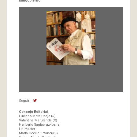
Mingobierno
Fundada en 1966 por Carlos-Enrique Ruiz,
Director
Seguir:
Consejo Editorial
Luciano Mora-Osejo (א)
Valentina Marulanda (א)
Heriberto Santacruz-Ibarra
Lia Master
Marta-Cecilia Betancur G.