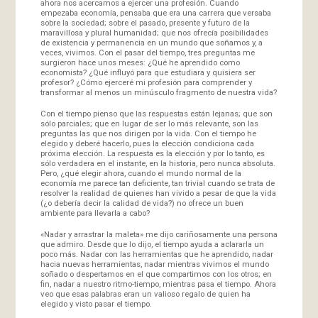
ahora nos acercamos a ejercer una profesión. Cuando
empezaba economía, pensaba que era una carrera que versaba
sobre la sociedad; sobre el pasado, presente y futuro de la
maravillosa y plural humanidad; que nos ofrecía posibilidades
de existencia y permanencia en un mundo que soñamos y, a
veces, vivimos. Con el pasar del tiempo, tres preguntas me
surgieron hace unos meses: ¿Qué he aprendido como
economista? ¿Qué influyó para que estudiara y quisiera ser
profesor? ¿Cómo ejerceré mi profesión para comprender y
transformar al menos un minúsculo fragmento de nuestra vida?
Con el tiempo pienso que las respuestas están lejanas; que son
sólo parciales; que en lugar de ser lo más relevante, son las
preguntas las que nos dirigen por la vida. Con el tiempo he
elegido y deberé hacerlo, pues la elección condiciona cada
próxima elección. La respuesta es la elección y por lo tanto, es
sólo verdadera en el instante, en la historia, pero nunca absoluta.
Pero, ¿qué elegir ahora, cuando el mundo normal de la
economía me parece tan deficiente, tan trivial cuando se trata de
resolver la realidad de quienes han vivido a pesar de que la vida
(¿o debería decir la calidad de vida?) no ofrece un buen
ambiente para llevarla a cabo?
«Nadar y arrastrar la maleta» me dijo cariñosamente una persona
que admiro. Desde que lo dijo, el tiempo ayuda a aclararla un
poco más. Nadar con las herramientas que he aprendido, nadar
hacia nuevas herramientas, nadar mientras vivimos el mundo
soñado o despertamos en el que compartimos con los otros; en
fin, nadar a nuestro ritmo-tiempo, mientras pasa el tiempo. Ahora
veo que esas palabras eran un valioso regalo de quien ha
elegido y visto pasar el tiempo.