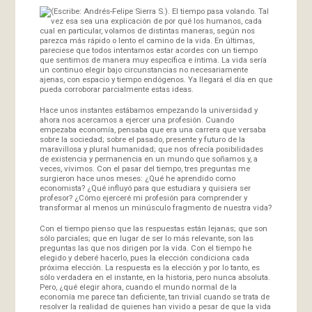
(Escribe: Andrés-Felipe Sierra S.). El tiempo pasa volando. Tal
vez esa sea una explicación de por qué los humanos, cada
cual en particular, volamos de distintas maneras, según nos
parezca más rápido o lento el camino de la vida. En últimas,
pareciese que todos intentamos estar acordes con un tiempo
que sentimos de manera muy específica e íntima. La vida sería
un continuo elegir bajo circunstancias no necesariamente
ajenas, con espacio y tiempo endógenos. Ya llegará el día en que
pueda corroborar parcialmente estas ideas.
Hace unos instantes estábamos empezando la universidad y
ahora nos acercamos a ejercer una profesión. Cuando
empezaba economía, pensaba que era una carrera que versaba
sobre la sociedad; sobre el pasado, presente y futuro de la
maravillosa y plural humanidad; que nos ofrecía posibilidades
de existencia y permanencia en un mundo que soñamos y, a
veces, vivimos. Con el pasar del tiempo, tres preguntas me
surgieron hace unos meses: ¿Qué he aprendido como
economista? ¿Qué influyó para que estudiara y quisiera ser
profesor? ¿Cómo ejerceré mi profesión para comprender y
transformar al menos un minúsculo fragmento de nuestra vida?
Con el tiempo pienso que las respuestas están lejanas; que son
sólo parciales; que en lugar de ser lo más relevante, son las
preguntas las que nos dirigen por la vida. Con el tiempo he
elegido y deberé hacerlo, pues la elección condiciona cada
próxima elección. La respuesta es la elección y por lo tanto, es
sólo verdadera en el instante, en la historia, pero nunca absoluta.
Pero, ¿qué elegir ahora, cuando el mundo normal de la
economía me parece tan deficiente, tan trivial cuando se trata de
resolver la realidad de quienes han vivido a pesar de que la vida