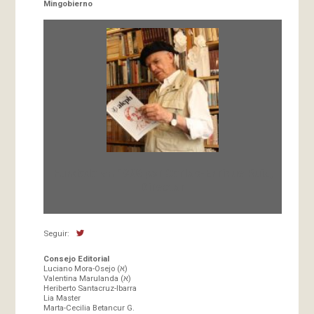
Mingobierno
Fundada en 1966 por Carlos-Enrique Ruiz,
Director
Seguir:
Consejo Editorial
Luciano Mora-Osejo (א)
Valentina Marulanda (א)
Heriberto Santacruz-Ibarra
Lia Master
Marta-Cecilia Betancur G.