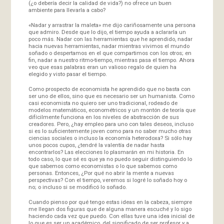
(¿o debería decir la calidad de vida?) no ofrece un buen
ambiente para llevarla a cabo?
«Nadar y arrastrar la maleta» me dijo cariñosamente una persona
que admiro. Desde que lo dijo, el tiempo ayuda a aclararla un
poco más. Nadar con las herramientas que he aprendido, nadar
hacia nuevas herramientas, nadar mientras vivimos el mundo
soñado o despertamos en el que compartimos con los otros; en
fin, nadar a nuestro ritmo-tiempo, mientras pasa el tiempo. Ahora
veo que esas palabras eran un valioso regalo de quien ha
elegido y visto pasar el tiempo.
Como prospecto de economista he aprendido que no basta con
ser uno de ellos, sino que es necesario ser un humanista. Como
casi economista no quiero ser uno tradicional, rodeado de
modelos matemáticos, econométricos y un montón de teoría que
difícilmente funciona en los niveles de abstracción de sus
creadores. Pero, ¿hay empleo para uno con tales deseos, incluso
si es lo suficientemente joven como para no saber mucho otras
ciencias sociales o incluso la economía heterodoxa? Si sólo hay
unos pocos cupos, ¿tendré la valentía de nadar hasta
encontrarlos? Las elecciones lo plasmarán en mi historia. En
todo caso, lo que sé es que ya no puedo seguir distinguiendo lo
que sabemos como economistas o lo que sabemos como
personas. Entonces, ¿Por qué no abrir la mente a nuevas
perspectivas? Con el tiempo, veremos si logré lo soñado hoy o
no; o incluso si se modificó lo soñado.
Cuando pienso por qué tengo estas ideas en la cabeza, siempre
me llegan dos figuras que de alguna manera escuché y lo sigo
haciendo cada vez que puedo. Con ellas tuve una idea inicial de
lo que es ser un académico, del significado de ser profesor y a