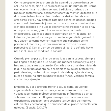
Como prospecto de economista he aprendido que no basta con
ser uno de ellos, sino que es necesario ser un humanista. Como
casi economista no quiero ser uno tradicional, rodeado de
modelos matemáticos, econométricos y un montón de teoría que
difícilmente funciona en los niveles de abstracción de sus
creadores. Pero, ¿hay empleo para uno con tales deseos, incluso
si es lo suficientemente joven como para no saber mucho otras
ciencias sociales o incluso la economía heterodoxa? Si sólo hay
unos pocos cupos, ¿tendré la valentía de nadar hasta
encontrarlos? Las elecciones lo plasmarán en mi historia. En
todo caso, lo que sé es que ya no puedo seguir distinguiendo lo
que sabemos como economistas o lo que sabemos como
personas. Entonces, ¿Por qué no abrir la mente a nuevas
perspectivas? Con el tiempo, veremos si logré lo soñado hoy o
no; o incluso si se modificó lo soñado.
Cuando pienso por qué tengo estas ideas en la cabeza, siempre
me llegan dos figuras que de alguna manera escuché y lo sigo
haciendo cada vez que puedo. Con ellas tuve una idea inicial de
lo que es ser un académico, del significado de ser profesor y a
partir de ellos, conformé un proyecto de vida que, hasta ahora,
puedo decirlo, ha surtido unos valiosos frutos. Vecinos, familia,
academia y ejemplo.
Entiendo que el doctorado Honoris-causa sería, siguiendo
algunas de las ideas anteriores, el reconocimiento de que
vuestra labor como profesores no sólo ha influenciado a unos
sobrinos que viven en Bogotá, sino que condicionan, como
experiencias pasadas, las elecciones temporales de muchos
estudiantes y personas que hemos tenido el placer de hablar con
ustedes. (Bogotá, 2.XII.07)