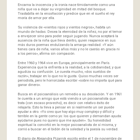
Encarna la inocencia y la ironía nace tímidamente como una
niña que va a dejar su virginidad en mitad del bosque.
Trastabilla en la ensoñación y predice que en el sueño el rey
moría de amor por ella.
Su violencia de «vientos rojos y vientos negros», habita un
mundo de hadas. Desea la eternidad de la niñez, no por el temor
a envejecer sino para poder seguir jugando. Nunca aceptará la
ausencia de la niña que lleva dentro, quien reaparece en sus
más duros poemas endulzando la amarga realidad. «Y aún
tienes cara de niña; varios años más y no le caerás en gracia ni
a los perros», afirma sin compasión.
Entre 1960 y 1964 vive en Europa, principalmente en París.
Experiencia que la enfrenta a la realidad, a la cotidianidad, y que
agudiza su confusión. Le cuesta mucho, «dos sueldos de
razón», trabajar en lo que no le gusta. Quiso muchas veces ser
periodista, pero le horrorizaba escribir «sobre no importa qué para
ganar dinero».
Busca en el psicoanálisis un remedio a su desolación. Y en 1961
le cuenta a un amigo que está viendo a un psicoanalista que
trata (con escaso provecho), es decir con relativo éxito de
relajarla. Esto la lleva a pensar en si realmente un ser puede
ayudar a otro. «Yo creo que hay algo muy complejo y difícil y
terrible en la gente como yo: los que quieren y demandan ayuda:
ayúdame pues no quiero que me ayuden». Su honestidad
espiritual la convirtió en la mejor psicoanalista de sí misma, y
corrió a buscar en el bidón de la soledad y la poesía su verdad.
El diario de Alejandra Pizarnik escrito entre el 1 de noviembre de