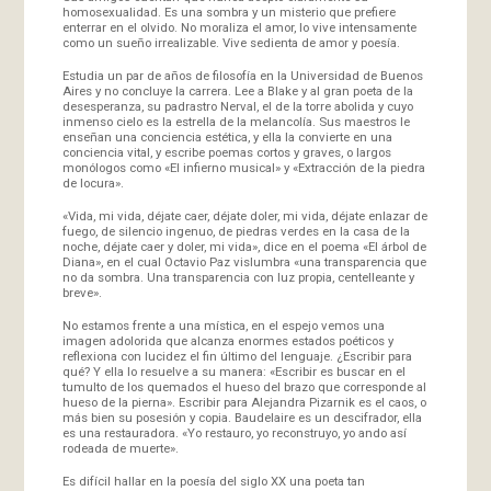
homosexualidad. Es una sombra y un misterio que prefiere
enterrar en el olvido. No moraliza el amor, lo vive intensamente
como un sueño irrealizable. Vive sedienta de amor y poesía.
Estudia un par de años de filosofía en la Universidad de Buenos
Aires y no concluye la carrera. Lee a Blake y al gran poeta de la
desesperanza, su padrastro Nerval, el de la torre abolida y cuyo
inmenso cielo es la estrella de la melancolía. Sus maestros le
enseñan una conciencia estética, y ella la convierte en una
conciencia vital, y escribe poemas cortos y graves, o largos
monólogos como «El infierno musical» y «Extracción de la piedra
de locura».
«Vida, mi vida, déjate caer, déjate doler, mi vida, déjate enlazar de
fuego, de silencio ingenuo, de piedras verdes en la casa de la
noche, déjate caer y doler, mi vida», dice en el poema «El árbol de
Diana», en el cual Octavio Paz vislumbra «una transparencia que
no da sombra. Una transparencia con luz propia, centelleante y
breve».
No estamos frente a una mística, en el espejo vemos una
imagen adolorida que alcanza enormes estados poéticos y
reflexiona con lucidez el fin último del lenguaje. ¿Escribir para
qué? Y ella lo resuelve a su manera: «Escribir es buscar en el
tumulto de los quemados el hueso del brazo que corresponde al
hueso de la pierna». Escribir para Alejandra Pizarnik es el caos, o
más bien su posesión y copia. Baudelaire es un descifrador, ella
es una restauradora. «Yo restauro, yo reconstruyo, yo ando así
rodeada de muerte».
Es difícil hallar en la poesía del siglo XX una poeta tan