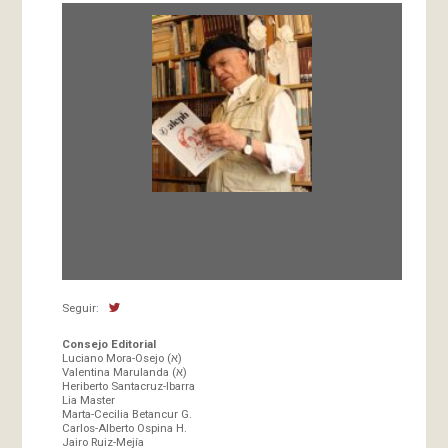
Fundada en 1966 por Carlos-Enrique Ruiz,
Director
Seguir:
Consejo Editorial
Luciano Mora-Osejo (א)
Valentina Marulanda (א)
Heriberto Santacruz-Ibarra
Lia Master
Marta-Cecilia Betancur G.
Carlos-Alberto Ospina H.
Jairo Ruiz-Mejía