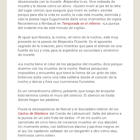
obsesionada con la muerte. Alejandra lo es. Vive rodeada de
muerte y la desea como un alivio. «Quiero morir al pie de la letra
del lugar común que asegura que morir es soñar», escribe
porque para ella la vida es sueño, la vida está muerta, dormida y
sólo la poesía logra fugazmente darle unos momentos de vigilia.
Recordemos a Rimbaud en
Temporada en el infierno
: «La pureza
del instante me da este minuto de vigilia».
Al igual que Novalis, la noche, «el reino de la noche», está muy
presente en la poesía de Alejandra Pizarnik. Es el aposento
sagrado de la creación, pero mientras que para el alemán es una
fuente de luz y vida, para la argentina es oscuridad y sinónimo
de muerte.
«La noche tiene el color de los párpados del muerto», dice porque
duerme con los muertos de la noche. Realiza pesquisas
imposibles y encuentra que tiene la forma de un grito de lobo.
Entonces aúlla como una loba solitaria desde el corazón de la
noche, y danza y llora sus numerosos funerales.
Es un romanticismo último, jadeante, que luego de aniquilar
todo termina contra el muro del silencio. El silencio es hasta
dónde llegan las palabras.
Posee la desesperanza de Nerval y el descalabro interior de los
Cantos de Maldoror
del Conde de Latreumont. Salta del abismo a
la pureza en un solo frote de dedos: «Y en mi sueño un
carromato de circo lleno de corsarios muertos en sus ataúdes.
Un momento antes, con bellísimos atavíos y parches negros en
el ojo, los capitanes saltaban de un bergantín a otro como olas,
hermosos como soles».