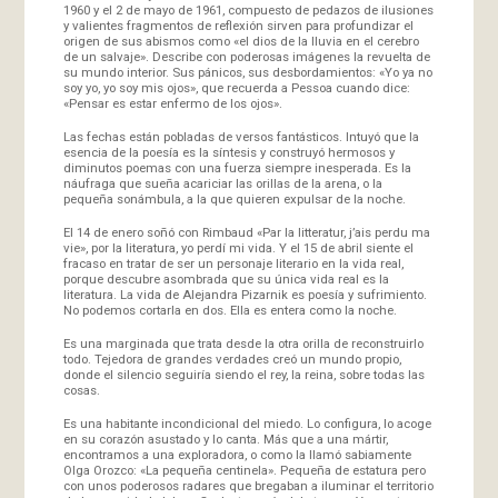
1960 y el 2 de mayo de 1961, compuesto de pedazos de ilusiones
y valientes fragmentos de reflexión sirven para profundizar el
origen de sus abismos como «el dios de la lluvia en el cerebro
de un salvaje». Describe con poderosas imágenes la revuelta de
su mundo interior. Sus pánicos, sus desbordamientos: «Yo ya no
soy yo, yo soy mis ojos», que recuerda a Pessoa cuando dice:
«Pensar es estar enfermo de los ojos».
Las fechas están pobladas de versos fantásticos. Intuyó que la
esencia de la poesía es la síntesis y construyó hermosos y
diminutos poemas con una fuerza siempre inesperada. Es la
náufraga que sueña acariciar las orillas de la arena, o la
pequeña sonámbula, a la que quieren expulsar de la noche.
El 14 de enero soñó con Rimbaud «Par la litteratur, j’ais perdu ma
vie», por la literatura, yo perdí mi vida. Y el 15 de abril siente el
fracaso en tratar de ser un personaje literario en la vida real,
porque descubre asombrada que su única vida real es la
literatura. La vida de Alejandra Pizarnik es poesía y sufrimiento.
No podemos cortarla en dos. Ella es entera como la noche.
Es una marginada que trata desde la otra orilla de reconstruirlo
todo. Tejedora de grandes verdades creó un mundo propio,
donde el silencio seguiría siendo el rey, la reina, sobre todas las
cosas.
Es una habitante incondicional del miedo. Lo configura, lo acoge
en su corazón asustado y lo canta. Más que a una mártir,
encontramos a una exploradora, o como la llamó sabiamente
Olga Orozco: «La pequeña centinela». Pequeña de estatura pero
con unos poderosos radares que bregaban a iluminar el territorio