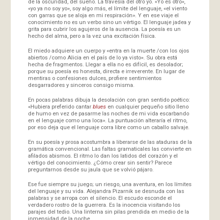
de la oscuridad, del sueño. La travesía del otro yo. «Yo es otro»,
«yo ya no soy yo», soy algo más, el límite del lenguaje, «el viento
con garras que se aloja en mi respiración». Y en ese viaje el
conocimiento no es un verbo sino un vértigo. El lenguaje jadea y
grita para cubrir los agujeros de la ausencia. La poesía es un
hecho del alma, pero a la vez una excitación física.
El miedo adquiere un cuerpo y «entra en la muerte /con los ojos
abiertos /como Alicia en el país de lo ya visto». Su obra está
hecha de fragmentos. Llegar a ella no es difícil, es desolador;
porque su poesía es honesta, directa e irreverente. En lugar de
mentiras o confesiones dulces, profiere sentimientos
desgarradores y sinceros consigo misma.
En pocas palabras dibuja la desolación con gran sentido poético:
«Hubiera preferido cantar
blues
en cualquier pequeño sitio lleno
de humo en vez de pasarme las noches de mi vida escarbando
en el lenguaje como una loca». La puntuación alteraría el ritmo,
por eso deja que el lenguaje corra libre como un caballo salvaje.
En su poesía y prosa acostumbra a liberarse de las ataduras de la
gramática convencional. Las faltas gramaticales las convierte en
afilados abismos. El ritmo lo dan los latidos del corazón y el
vértigo del conocimiento. ¿Cómo crear sin sentir? Parece
preguntarnos desde su jaula que se volvió pájaro.
Ese fue siempre su juego; un riesgo, una aventura, en los límites
del lenguaje y su vida. Alejandra Pizarnik se desnuda con las
palabras y se arropa con el silencio. El escudo esconde el
verdadero rostro de la guerrera. Es la inocencia visitando los
parajes del tedio. Una linterna sin pilas prendida en medio de la
inmensidad de la noche.