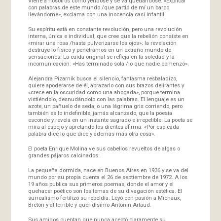
Viene a nosotros como yéndose y se va quedándose. «Explicar
con palabras de este mundo /que partió de mí un barco
llevándome», exclama con una inocencia casi infantil.
Su espíritu está en constante revolución, pero una revolución
interna, única e individual, que cree que la rebelión consiste en
«mirar una rosa /hasta pulverizarse los ojos»; la revelación
destruye lo físico y penetramos en un extraño mundo de
sensaciones. La caída original se refleja en la soledad y la
incomunicación: «Has terminado sola /lo que nadie comenzó».
Alejandra Pizarnik busca el silencio, fantasma resbaladizo,
quiere apoderarse de él, abrazarlo con sus brazos delirantes y
«crece en la oscuridad como una ahogada», porque termina
vistiéndolo, desnudándolo con las palabras. El lenguaje es un
azote, un pañuelo de seda, o una lágrima gris corriendo, pero
también es lo indefinible, jamás alcanzado, que la poesía
esconde y revela en un instante sagrado e irrepetible. La poeta se
mira al espejo y apretando los dientes afirma: «Por eso cada
palabra dice lo que dice y además más otra cosa».
El poeta Enrique Molina ve sus cabellos revueltos de algas o
grandes pájaros calcinados.
La pequeña dormida, nace en Buenos Aires en 1936 y se va del
mundo por su propia cuenta el 26 de septiembre de 1972. A los
19 años publica sus primeros poemas, donde el amor y el
quehacer poético son los temas de su divagación estética. El
surrealismo fertilizó su rebeldía. Leyó con pasión a Michaux,
Bretón y al terrible y queridísimo Antonin Artaud.
Sus amigos cuentan que nunca aceptó claramente su