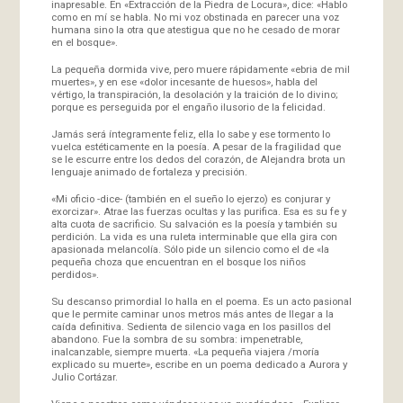
inapresable. En «Extracción de la Piedra de Locura», dice: «Hablo
como en mí se habla. No mi voz obstinada en parecer una voz
humana sino la otra que atestigua que no he cesado de morar
en el bosque».
La pequeña dormida vive, pero muere rápidamente «ebria de mil
muertes», y en ese «dolor incesante de huesos», habla del
vértigo, la transpiración, la desolación y la traición de lo divino;
porque es perseguida por el engaño ilusorio de la felicidad.
Jamás será íntegramente feliz, ella lo sabe y ese tormento lo
vuelca estéticamente en la poesía. A pesar de la fragilidad que
se le escurre entre los dedos del corazón, de Alejandra brota un
lenguaje animado de fortaleza y precisión.
«Mi oficio -dice- (también en el sueño lo ejerzo) es conjurar y
exorcizar». Atrae las fuerzas ocultas y las purifica. Esa es su fe y
alta cuota de sacrificio. Su salvación es la poesía y también su
perdición. La vida es una ruleta interminable que ella gira con
apasionada melancolía. Sólo pide un silencio como el de «la
pequeña choza que encuentran en el bosque los niños
perdidos».
Su descanso primordial lo halla en el poema. Es un acto pasional
que le permite caminar unos metros más antes de llegar a la
caída definitiva. Sedienta de silencio vaga en los pasillos del
abandono. Fue la sombra de su sombra: impenetrable,
inalcanzable, siempre muerta. «La pequeña viajera /moría
explicado su muerte», escribe en un poema dedicado a Aurora y
Julio Cortázar.