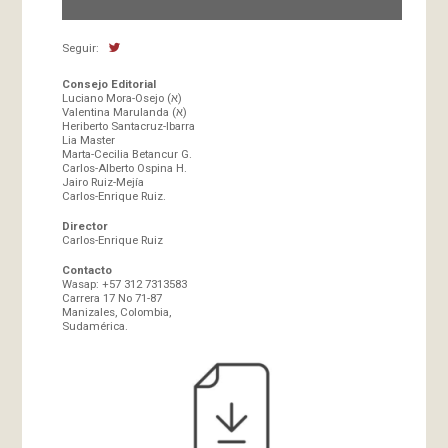
Seguir:
Consejo Editorial
Luciano Mora-Osejo (א)
Valentina Marulanda (א)
Heriberto Santacruz-Ibarra
Lia Master
Marta-Cecilia Betancur G.
Carlos-Alberto Ospina H.
Jairo Ruiz-Mejía
Carlos-Enrique Ruiz.
Director
Carlos-Enrique Ruiz
Contacto
Wasap: +57 312 7313583
Carrera 17 No 71-87
Manizales, Colombia,
Sudamérica.