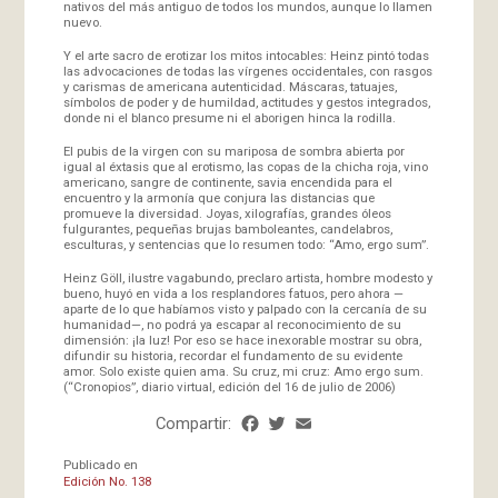
nativos del más antiguo de todos los mundos, aunque lo llamen
nuevo.
Y el arte sacro de erotizar los mitos intocables: Heinz pintó todas
las advocaciones de todas las vírgenes occidentales, con rasgos
y carismas de americana autenticidad. Máscaras, tatuajes,
símbolos de poder y de humildad, actitudes y gestos integrados,
donde ni el blanco presume ni el aborigen hinca la rodilla.
El pubis de la virgen con su mariposa de sombra abierta por
igual al éxtasis que al erotismo, las copas de la chicha roja, vino
americano, sangre de continente, savia encendida para el
encuentro y la armonía que conjura las distancias que
promueve la diversidad. Joyas, xilografías, grandes óleos
fulgurantes, pequeñas brujas bamboleantes, candelabros,
esculturas, y sentencias que lo resumen todo: “Amo, ergo sum”.
Heinz Göll, ilustre vagabundo, preclaro artista, hombre modesto y
bueno, huyó en vida a los resplandores fatuos, pero ahora —
aparte de lo que habíamos visto y palpado con la cercanía de su
humanidad—, no podrá ya escapar al reconocimiento de su
dimensión: ¡la luz! Por eso se hace inexorable mostrar su obra,
difundir su historia, recordar el fundamento de su evidente
amor. Solo existe quien ama. Su cruz, mi cruz: Amo ergo sum.
(“Cronopios”, diario virtual, edición del 16 de julio de 2006)
Compartir:
Facebook
Twitter
Email
Share
Publicado en
Edición No. 138