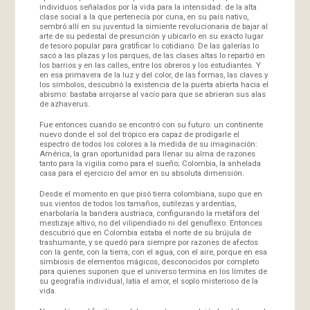
individuos señalados por la vida para la intensidad: de la alta
clase social a la que pertenecía por cuna, en su país nativo,
sembró allí en su juventud la simiente revolucionaria de bajar al
arte de su pedestal de presunción y ubicarlo en su exacto lugar
de tesoro popular para gratificar lo cotidiano. De las galerías lo
sacó a las plazas y los parques, de las clases altas lo repartió en
los barrios y en las calles, entre los obreros y los estudiantes. Y
en esa primavera de la luz y del color, de las formas, las claves y
los símbolos, descubrió la existencia de la puerta abierta hacia el
abismo: bastaba arrojarse al vacío para que se abrieran sus alas
de azhaverus.
Fue entonces cuando se encontró con su futuro: un continente
nuevo donde el sol del trópico era capaz de prodigarle el
espectro de todos los colores a la medida de su imaginación:
América, la gran oportunidad para llenar su alma de razones
tanto para la vigilia como para el sueño; Colombia, la anhelada
casa para el ejercicio del amor en su absoluta dimensión.
Desde el momento en que pisó tierra colombiana, supo que en
sus vientos de todos los tamaños, sutilezas y ardentías,
enarbolaría la bandera austriaca, configurando la metáfora del
mestizaje altivo, no del vilipendiado ni del genuflexo. Entonces
descubrió que en Colombia estaba el norte de su brújula de
trashumante, y se quedó para siempre por razones de afectos
con la gente, con la tierra, con el agua, con el aire, porque en esa
simbiosis de elementos mágicos, desconocidos por completo
para quienes suponen que el universo termina en los límites de
su geografía individual, latía el amor, el soplo misterioso de la
vida.