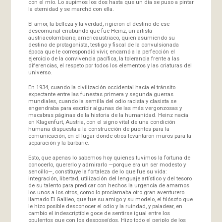
con el mío. Lo supimos los dos hasta que un día se puso a pintar
la eternidad y se marchó con ella.
El amor, la belleza y la verdad, rigieron el destino de ese
descomunal errabundo que fue Heinz, un artista
austriacolombiano, americaustriaco, quien asumiendo su
destino de protagonista, testigo y fiscal de la convulsionada
época que le correspondió vivir, encarnó a la perfección el
ejercicio de la convivencia pacífica, la tolerancia frente a las
diferencias, el respeto por todos los elementos y las criaturas del
universo.
En 1934, cuando la civilización occidental hacía el tránsito
expectante entre las funestas primera y segunda guerras
mundiales, cuando la semilla del odio racista y clasista se
engendraba para escribir algunas de las más vergonzosas y
macabras páginas de la historia de la humanidad. Heinz nacía
en Klagenfurt, Austria, con el signo vital de una condición
humana dispuesta a la construcción de puentes para la
comunicación, en el lugar donde otros levantaron muros para la
separación y la barbarie.
Esto, que apenas lo sabemos hoy quienes tuvimos la fortuna de
conocerlo, quererlo y admirarlo —porque era un ser modesto y
sencillo—, constituye la fortaleza de lo que fue su vida:
integración, libertad, utilización del lenguaje artístico y del tesoro
de su talento para predicar con hechos la urgencia de amarnos
los unos a los otros, como lo proclamaba otro gran aventurero
llamado El Galileo, que fue su amigo y su modelo, el filósofo que
le hizo posible desconocer el odio y la ruindad, y paladear, en
cambio el indescriptible goce de sentirse igual entre los
opulentos que con los desposeídos. Hizo todo el periplo de los