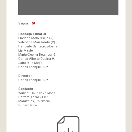
Director
Seguir:
Consejo Editorial
Luciano Mora-Osejo (א)
Valentina Marulanda (א)
Heriberto Santacruz-Ibarra
Lia Master
Marta-Cecilia Betancur G.
Carlos-Alberto Ospina H.
Jairo Ruiz-Mejía
Carlos-Enrique Ruiz.
Director
Carlos-Enrique Ruiz
Contacto
Wasap: +57 312 7313583
Carrera 17 No 71-87
Manizales, Colombia,
Sudamérica.