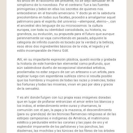
No ancló en el facilismo del presente, no se dejó obnubilar en el
simplismo de lo novedoso. Por el contrario: fue a las fuentes
primigenias y bebió en ellas los secretos de quienes nos
antecedieron en el transito americano. Y docto ya en la sabiduría
precolombina en todas sus facetas, procedió a amalgamar aquel
patrimonio para el espíritu del universo —atemporal, eterno—, con
el ancestral otro lenguaje de su microcosmos: la cultura
europea, con toda su identidad consolidada, su historia, su
grandeza, su evolución, su propuesta para el futuro que aunque
perennemente se vaya convirtiendo en pasado, adquiere la
categoría de infinito cuando es tocado por la verdad y la belleza,
esos otros dos ingredientes básicos de la vida, el legado y el
estilo incomparable de Heinz Göll.
Allí, en su impactante expresión plástica, quedó escrita y grabada
la historía de este hombre tan elemental como profundo, que
aún sabiéndose dueño de excepcional idoneidad artística,
proclamaba no estar seguro de ser un artesano o un artista, para
explicar luego con espontánea sutileza cómo sí resulta posible
que los hombres y mujeres de todas las razas y creencias, todas
las fortunas y todas las miserias, vivan en paz por obra y gracia
de la sensatez.
Y es ahí donde fulgen con luz propia esas imágenes doradas
que en lugar de profanar entronizan el amor entre los blancos y
los indios, el entendimiento entre curas y chamanes, la
comunión con el pan, la papa y la mazorca, el descendimiento
(para su grandeza) de las técnicas flamencas religiosas al de las
estirpes campesinas e indígenas de América, el matrimonio
estético y perdurable entre las coronas y las joyas de oro y el
esplendor imponente de los pañolones y los ponchos, las
diademas, las mochilas y las túnicas de las fibras de los árboles