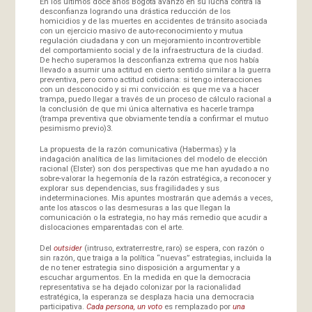
En los últimos doce años Bogotá avanzó en su lucha contra la
desconfianza logrando una drástica reducción de los
homicidios y de las muertes en accidentes de tránsito asociada
con un ejercicio masivo de auto-reconocimiento y mutua
regulación ciudadana y con un mejoramiento incontrovertible
del comportamiento social y de la infraestructura de la ciudad.
De hecho superamos la desconfianza extrema que nos había
llevado a asumir una actitud en cierto sentido similar a la guerra
preventiva, pero como actitud cotidiana: si tengo interacciones
con un desconocido y si mi convicción es que me va a hacer
trampa, puedo llegar a través de un proceso de cálculo racional a
la conclusión de que mi única alternativa es hacerle trampa
(trampa preventiva que obviamente tendía a confirmar el mutuo
pesimismo previo)3.
La propuesta de la razón comunicativa (Habermas) y la
indagación analítica de las limitaciones del modelo de elección
racional (Elster) son dos perspectivas que me han ayudado a no
sobre-valorar la hegemonía de la razón estratégica, a reconocer y
explorar sus dependencias, sus fragilidades y sus
indeterminaciones. Mis apuntes mostrarán que además a veces,
ante los atascos o las desmesuras a las que llegan la
comunicación o la estrategia, no hay más remedio que acudir a
dislocaciones emparentadas con el arte.
Del
outsider
(intruso, extraterrestre, raro) se espera, con razón o
sin razón, que traiga a la política “nuevas” estrategias, incluida la
de no tener estrategia sino disposición a argumentar y a
escuchar argumentos. En la medida en que la democracia
representativa se ha dejado colonizar por la racionalidad
estratégica, la esperanza se desplaza hacia una democracia
participativa.
Cada persona, un voto
es remplazado por
una