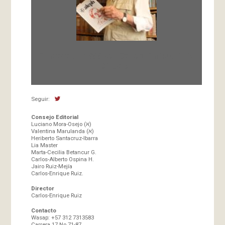
Fundada en 1966 por Carlos-Enrique Ruiz,
Director
Seguir:
Consejo Editorial
Luciano Mora-Osejo (א)
Valentina Marulanda (א)
Heriberto Santacruz-Ibarra
Lia Master
Marta-Cecilia Betancur G.
Carlos-Alberto Ospina H.
Jairo Ruiz-Mejía
Carlos-Enrique Ruiz.
Director
Carlos-Enrique Ruiz
Contacto
Wasap: +57 312 7313583
Carrera 17 No 71-87