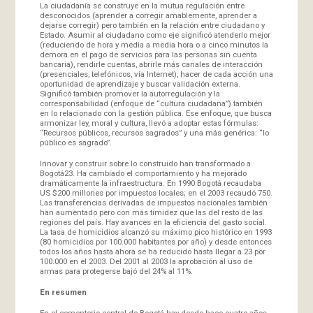
La ciudadanía se construye en la mutua regulación entre
desconocidos (aprender a corregir amablemente, aprender a
dejarse corregir) pero también en la relación entre ciudadano y
Estado. Asumir al ciudadano como eje significó atenderlo mejor
(reduciendo de hora y media a media hora o a cinco minutos la
demora en el pago de servicios para las personas sin cuenta
bancaria), rendirle cuentas, abrirle más canales de interacción
(presenciales, telefónicos, vía Internet), hacer de cada acción una
oportunidad de aprendizaje y buscar validación externa.
Significó también promover la autorregulación y la
corresponsabilidad (enfoque de “cultura ciudadana”) también
en lo relacionado con la gestión pública. Ese enfoque, que busca
armonizar ley, moral y cultura, llevó a adoptar estas fórmulas:
“Recursos públicos, recursos sagrados” y una más genérica: “lo
público es sagrado”.
Innovar y construir sobre lo construido han transformado a
Bogotá23. Ha cambiado el comportamiento y ha mejorado
dramáticamente la infraestructura. En 1990 Bogotá recaudaba
US $200 millones por impuestos locales; en el 2003 recaudó 750.
Las transferencias derivadas de impuestos nacionales también
han aumentado pero con más timidez que las del resto de las
regiones del país. Hay avances en la eficiencia del gasto social.
La tasa de homicidios alcanzó su máximo pico histórico en 1993
(80 homicidios por 100.000 habitantes por año) y desde entonces
todos los años hasta ahora se ha reducido hasta llegar a 23 por
100.000 en el 2003. Del 2001 al 2003 la aprobación al uso de
armas para protegerse bajó del 24% al 11%.
En resumen
En el cementerio central de Bogotá hay desde hace cuatro años