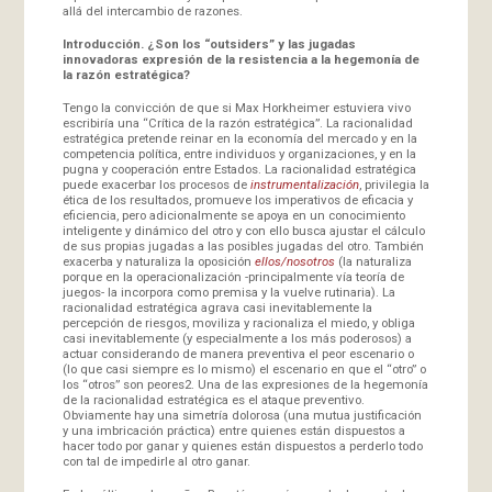
allá del intercambio de razones.
Introducción. ¿Son los “outsiders” y las jugadas
innovadoras expresión de la resistencia a la hegemonía de
la razón estratégica?
Tengo la convicción de que si Max Horkheimer estuviera vivo
escribiría una “Crítica de la razón estratégica”. La racionalidad
estratégica pretende reinar en la economía del mercado y en la
competencia política, entre individuos y organizaciones, y en la
pugna y cooperación entre Estados. La racionalidad estratégica
puede exacerbar los procesos de
instrumentalización
, privilegia la
ética de los resultados, promueve los imperativos de eficacia y
eficiencia, pero adicionalmente se apoya en un conocimiento
inteligente y dinámico del otro y con ello busca ajustar el cálculo
de sus propias jugadas a las posibles jugadas del otro. También
exacerba y naturaliza la oposición
ellos/nosotros
(la naturaliza
porque en la operacionalización -principalmente vía teoría de
juegos- la incorpora como premisa y la vuelve rutinaria). La
racionalidad estratégica agrava casi inevitablemente la
percepción de riesgos, moviliza y racionaliza el miedo, y obliga
casi inevitablemente (y especialmente a los más poderosos) a
actuar considerando de manera preventiva el peor escenario o
(lo que casi siempre es lo mismo) el escenario en que el “otro” o
los “otros” son peores2. Una de las expresiones de la hegemonía
de la racionalidad estratégica es el ataque preventivo.
Obviamente hay una simetría dolorosa (una mutua justificación
y una imbricación práctica) entre quienes están dispuestos a
hacer todo por ganar y quienes están dispuestos a perderlo todo
con tal de impedirle al otro ganar.