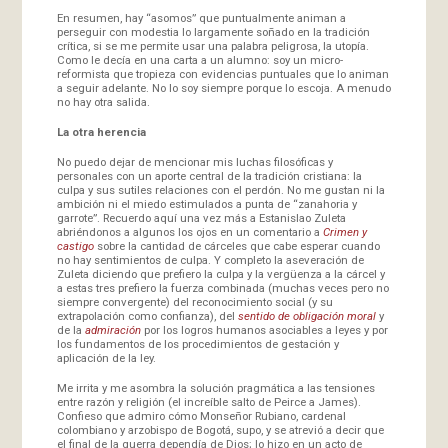
En resumen, hay “asomos” que puntualmente animan a
perseguir con modestia lo largamente soñado en la tradición
crítica, si se me permite usar una palabra peligrosa, la utopía.
Como le decía en una carta a un alumno: soy un micro-
reformista que tropieza con evidencias puntuales que lo animan
a seguir adelante. No lo soy siempre porque lo escoja. A menudo
no hay otra salida.
La otra herencia
No puedo dejar de mencionar mis luchas filosóficas y
personales con un aporte central de la tradición cristiana: la
culpa y sus sutiles relaciones con el perdón. No me gustan ni la
ambición ni el miedo estimulados a punta de “zanahoria y
garrote”. Recuerdo aquí una vez más a Estanislao Zuleta
abriéndonos a algunos los ojos en un comentario a
Crimen y
castigo
sobre la cantidad de cárceles que cabe esperar cuando
no hay sentimientos de culpa. Y completo la aseveración de
Zuleta diciendo que prefiero la culpa y la vergüenza a la cárcel y
a estas tres prefiero la fuerza combinada (muchas veces pero no
siempre convergente) del reconocimiento social (y su
extrapolación como confianza), del
sentido de obligación moral
y
de la
admiración
por los logros humanos asociables a leyes y por
los fundamentos de los procedimientos de gestación y
aplicación de la ley.
Me irrita y me asombra la solución pragmática a las tensiones
entre razón y religión (el increíble salto de Peirce a James).
Confieso que admiro cómo Monseñor Rubiano, cardenal
colombiano y arzobispo de Bogotá, supo, y se atrevió a decir que
el final de la guerra dependía de Dios; lo hizo en un acto de