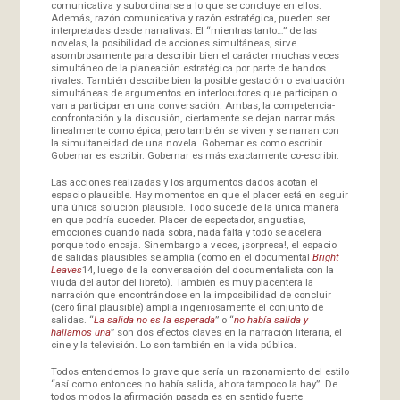
comunicativa y subordinarse a lo que se concluye en ellos.
Además, razón comunicativa y razón estratégica, pueden ser
interpretadas desde narrativas. El “mientras tanto…” de las
novelas, la posibilidad de acciones simultáneas, sirve
asombrosamente para describir bien el carácter muchas veces
simultáneo de la planeación estratégica por parte de bandos
rivales. También describe bien la posible gestación o evaluación
simultáneas de argumentos en interlocutores que participan o
van a participar en una conversación. Ambas, la competencia-
confrontación y la discusión, ciertamente se dejan narrar más
linealmente como épica, pero también se viven y se narran con
la simultaneidad de una novela. Gobernar es como escribir.
Gobernar es escribir. Gobernar es más exactamente co-escribir.
Las acciones realizadas y los argumentos dados acotan el
espacio plausible. Hay momentos en que el placer está en seguir
una única solución plausible. Todo sucede de la única manera
en que podría suceder. Placer de espectador, angustias,
emociones cuando nada sobra, nada falta y todo se acelera
porque todo encaja. Sinembargo a veces, ¡sorpresa!, el espacio
de salidas plausibles se amplía (como en el documental
Bright
Leaves
14, luego de la conversación del documentalista con la
viuda del autor del libreto). También es muy placentera la
narración que encontrándose en la imposibilidad de concluir
(cero final plausible) amplía ingeniosamente el conjunto de
salidas. “
La salida no es la esperada
” o “
no había salida y
hallamos una
” son dos efectos claves en la narración literaria, el
cine y la televisión. Lo son también en la vida pública.
Todos entendemos lo grave que sería un razonamiento del estilo
“así como entonces no había salida, ahora tampoco la hay”. De
todos modos la afirmación pasada es en sentido fuerte