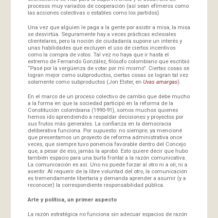
procesos muy variados de cooperación (así sean efímeros como
las acciones colectivas o estables como los partidos).
Una vez que alguien le paga a la gente por asistir a misa, la misa
se desvirtúa. Seguramente hay a veces prácticas eclesiales
clientelares, pero la noción de ciudadanía supone un interés y
unas habilidades que excluyen el uso de ciertos incentivos
como la compra de votos. Tal vez no haya que ir hasta el
extremo de Fernando González, filósofo colombiano que escribió
“Pasé por la vergüenza de votar por mí mismo”. Ciertas cosas se
logran mejor como subproductos, ciertas cosas se logran tal vez
solamente como subproductos (Jon Elster, en
Uvas amargas
).
En el marco de un proceso colectivo de cambio que debe mucho
a la forma en que la sociedad participó en la reforma de la
Constitución colombiana (1990-91), somos muchos quienes
hemos ido aprendiendo a respaldar decisiones y proyectos por
sus frutos más generales. La confianza en la democracia
deliberativa funciona. Por supuesto: no siempre; ya mencioné
que presentamos un proyecto de reforma administrativa once
veces, que siempre tuvo ponencia favorable dentro del Concejo
que, a pesar de eso, jamás la aprobó. Esto quiere decir que hubo
también espacio para una burla frontal a la razón comunicativa.
La comunicación es así. Uno no puede forzar al otro ni a oír, ni a
asentir. Al requerir de la libre voluntad del otro, la comunicación
es tremendamente libertaria y demanda aprender a asumir (y a
reconocer) la correspondiente responsabilidad pública.
Arte y política, un primer aspecto
La razón estratégica no funciona sin adecuar espacios de razón