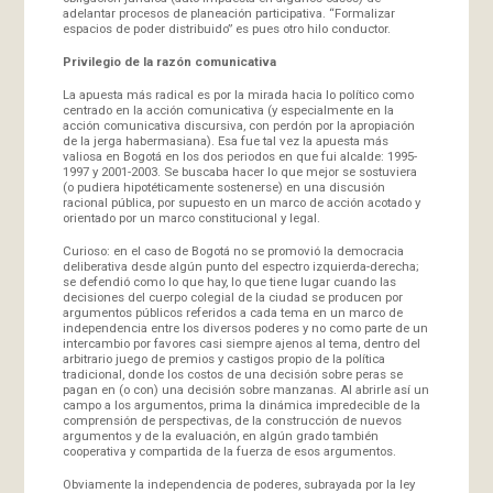
adelantar procesos de planeación participativa. “Formalizar
espacios de poder distribuido” es pues otro hilo conductor.
Privilegio de la razón comunicativa
La apuesta más radical es por la mirada hacia lo político como
centrado en la acción comunicativa (y especialmente en la
acción comunicativa discursiva, con perdón por la apropiación
de la jerga habermasiana). Esa fue tal vez la apuesta más
valiosa en Bogotá en los dos periodos en que fui alcalde: 1995-
1997 y 2001-2003. Se buscaba hacer lo que mejor se sostuviera
(o pudiera hipotéticamente sostenerse) en una discusión
racional pública, por supuesto en un marco de acción acotado y
orientado por un marco constitucional y legal.
Curioso: en el caso de Bogotá no se promovió la democracia
deliberativa desde algún punto del espectro izquierda-derecha;
se defendió como lo que hay, lo que tiene lugar cuando las
decisiones del cuerpo colegial de la ciudad se producen por
argumentos públicos referidos a cada tema en un marco de
independencia entre los diversos poderes y no como parte de un
intercambio por favores casi siempre ajenos al tema, dentro del
arbitrario juego de premios y castigos propio de la política
tradicional, donde los costos de una decisión sobre peras se
pagan en (o con) una decisión sobre manzanas. Al abrirle así un
campo a los argumentos, prima la dinámica impredecible de la
comprensión de perspectivas, de la construcción de nuevos
argumentos y de la evaluación, en algún grado también
cooperativa y compartida de la fuerza de esos argumentos.
Obviamente la independencia de poderes, subrayada por la ley