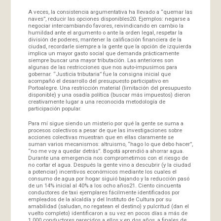
A veces, la consistencia argumentativa ha llevado a “quemar las
naves”, reducir las opciones disponibles20. Ejemplos: negarse a
negociar intercambiando favores, reivindicando en cambio la
humildad ante el argumento o ante la orden legal, respetar la
división de poderes, mantener la calificación financiera de la
ciudad, recordarle siempre a la gente que la opción de izquierda
implica un mayor gasto social que demanda prácticamente
siempre buscar una mayor tributación. Las anteriores son
algunas de las restricciones que nos auto-impusimos para
gobernar. “Justicia tributaria” fue la consigna inicial que
acompañó el desarrollo del presupuesto participativo en
Portoalegre. Una restricción material (limitación del presupuesto
disponible) y una osadía política (buscar más impuestos) dieron
creativamente lugar a una reconocida metodología de
participación popular.
Para mí sigue siendo un misterio por qué la gente se suma a
procesos colectivos a pesar de que las investigaciones sobre
acciones colectivas muestran que en ellas claramente se
suman varios mecanismos: altruismo, “hago lo que debo hacer”,
“no me voy a quedar detrás”. Bogotá aprendió a ahorrar agua.
Durante una emergencia nos comprometimos con el riesgo de
no cortar el agua. Después la gente vino a descubrir (y la ciudad
a potenciar) incentivos económicos mediante los cuales el
consumo de agua por hogar siguió bajando y la reducción pasó
de un 14% inicial al 40% a los ocho años21. Ciento cincuenta
conductores de taxi ejemplares fácilmente identificados por
empleados de la alcaldía y del Instituto de Cultura por su
amabilidad (saludan, no regatean el destino) y pulcritud (dan el
vuelto completo) identificaron a su vez en pocos días a más de
1.000 conductores parecidos a ellos y en dos años, a finales de