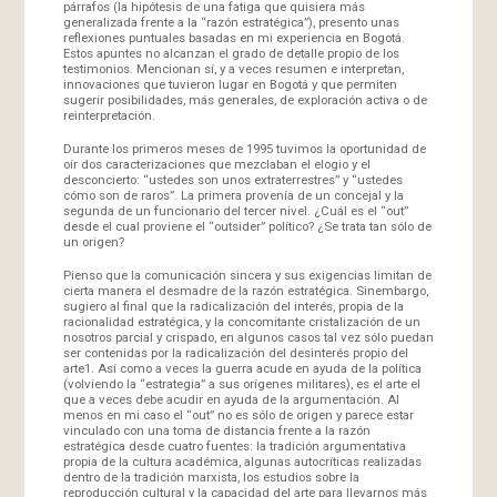
párrafos (la hipótesis de una fatiga que quisiera más
generalizada frente a la “razón estratégica”), presento unas
reflexiones puntuales basadas en mi experiencia en Bogotá.
Estos apuntes no alcanzan el grado de detalle propio de los
testimonios. Mencionan sí, y a veces resumen e interpretan,
innovaciones que tuvieron lugar en Bogotá y que permiten
sugerir posibilidades, más generales, de exploración activa o de
reinterpretación.
Durante los primeros meses de 1995 tuvimos la oportunidad de
oír dos caracterizaciones que mezclaban el elogio y el
desconcierto: “ustedes son unos extraterrestres” y “ustedes
cómo son de raros”. La primera provenía de un concejal y la
segunda de un funcionario del tercer nivel. ¿Cuál es el “out”
desde el cual proviene el “outsider” político? ¿Se trata tan sólo de
un origen?
Pienso que la comunicación sincera y sus exigencias limitan de
cierta manera el desmadre de la razón estratégica. Sinembargo,
sugiero al final que la radicalización del interés, propia de la
racionalidad estratégica, y la concomitante cristalización de un
nosotros parcial y crispado, en algunos casos tal vez sólo puedan
ser contenidas por la radicalización del desinterés propio del
arte1. Así como a veces la guerra acude en ayuda de la política
(volviendo la “estrategia” a sus orígenes militares), es el arte el
que a veces debe acudir en ayuda de la argumentación. Al
menos en mi caso el “out” no es sólo de origen y parece estar
vinculado con una toma de distancia frente a la razón
estratégica desde cuatro fuentes: la tradición argumentativa
propia de la cultura académica, algunas autocríticas realizadas
dentro de la tradición marxista, los estudios sobre la
reproducción cultural y la capacidad del arte para llevarnos más