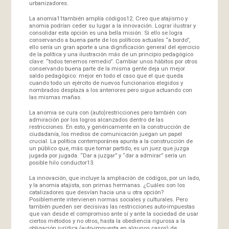
urbanizadores.
La anomia11también amplía códigos12. Creo que atajismo y
anomia podrían ceder su lugar a la innovación. Lograr ilustrar y
consolidar esta opción es una bella misión. Si ello se logra
conservando a buena parte de los políticos actuales “a bordo”,
ello sería un gran aporte a una dignificación general del ejercicio
de la política y una ilustración más de un principio pedagógico
clave: “todos tenemos remedio”. Cambiar unos hábitos por otros
conservando buena parte de la misma gente deja un mejor
saldo pedagógico: mejor en todo el caso que el que queda
cuando todo un ejército de nuevos funcionarios elegidos y
nombrados desplaza a los anteriores pero sigue actuando con
las mismas mañas.
La anomia se cura con (auto)restricciones pero también con
admiración por los logros alcanzados dentro de las
restricciones. En esto, y genéricamente en la construcción de
ciudadanía, los medios de comunicación juegan un papel
crucial. La política contemporánea apunta a la construcción de
un público que, más que tomar partido, es un juez que juzga
jugada por jugada. “Dar a juzgar” y “dar a admirar” sería un
posible hilo conductor13.
La innovación, que incluye la ampliación de códigos, por un lado,
y la anomia atajista, son primas hermanas. ¿Cuáles son los
catalizadores que desvían hacia una u otra opción?
Posiblemente intervienen normas sociales y culturales. Pero
también pueden ser decisivas las restricciones auto-impuestas
que van desde el compromiso ante sí y ante la sociedad de usar
ciertos métodos y no otros, hasta la obediencia rigurosa a la
obligación jurídica (auto-impuesta en algunos casos) de