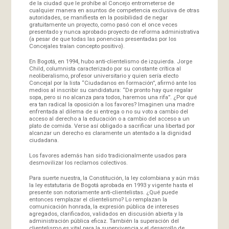
de la ciudad que le prohíbe al Concejo entrometerse de
cualquier manera en asuntos de competencia exclusiva de otras
autoridades, se manifiesta en la posibilidad de negar
gratuitamente un proyecto, como pasó con el once veces
presentado y nunca aprobado proyecto de reforma administrativa
(a pesar de que todas las ponencias presentadas por los
Concejales traían concepto positivo).
En Bogotá, en 1994, hubo anti-clientelismo de izquierda. Jorge
Child, columnista caracterizado por su constante crítica al
neoliberalismo, profesor universitario y quien sería electo
Concejal por la lista “Ciudadanos en formación”, afirmó ante los
medios al inscribir su candidatura: “De pronto hay que regalar
sopa, pero si no alcanza para todos, haremos una rifa”. ¿Por qué
era tan radical la oposición a los favores? Imaginen una madre
enfrentada al dilema de si entrega o no su voto a cambio del
acceso al derecho a la educación o a cambio del acceso a un
plato de comida. Verse así obligado a sacrificar una libertad por
alcanzar un derecho es claramente un atentado a la dignidad
ciudadana.
Los favores además han sido tradicionalmente usados para
desmovilizar los reclamos colectivos.
Para suerte nuestra, la Constitución, la ley colombiana y aún más
la ley estatutaria de Bogotá aprobada en 1993 y vigente hasta el
presente son notoriamente anti-clientelistas. ¿Qué puede
entonces remplazar el clientelismo? Lo remplazan la
comunicación honrada, la expresión pública de intereses
agregados, clarificados, validados en discusión abierta y la
administración pública eficaz. También la superación del
clientelismo es vital para la supervivencia y el desarrollo de