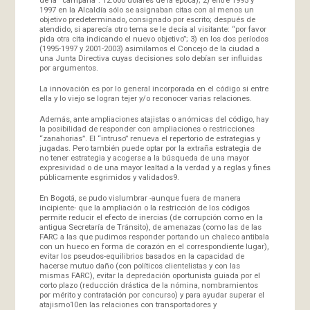
1997 en la Alcaldía sólo se asignaban citas con al menos un
objetivo predeterminado, consignado por escrito; después de
atendido, si aparecía otro tema se le decía al visitante: “por favor
pida otra cita indicando el nuevo objetivo”; 3) en los dos períodos
(1995-1997 y 2001-2003) asimilamos el Concejo de la ciudad a
una Junta Directiva cuyas decisiones solo debían ser influidas
por argumentos.
La innovación es por lo general incorporada en el código si entre
ella y lo viejo se logran tejer y/o reconocer varias relaciones.
Además, ante ampliaciones atajistas o anómicas del código, hay
la posibilidad de responder con ampliaciones o restricciones
“zanahorias”. El “intruso” renueva el repertorio de estrategias y
jugadas. Pero también puede optar por la extraña estrategia de
no tener estrategia y acogerse a la búsqueda de una mayor
expresividad o de una mayor lealtad a la verdad y a reglas y fines
públicamente esgrimidos y validados9.
En Bogotá, se pudo vislumbrar -aunque fuera de manera
incipiente- que la ampliación o la restricción de los códigos
permite reducir el efecto de inercias (de corrupción como en la
antigua Secretaría de Tránsito), de amenazas (como las de las
FARC a las que pudimos responder portando un chaleco antibala
con un hueco en forma de corazón en el correspondiente lugar),
evitar los pseudos-equilibrios basados en la capacidad de
hacerse mutuo daño (con políticos clientelistas y con las
mismas FARC), evitar la depredación oportunista guiada por el
corto plazo (reducción drástica de la nómina, nombramientos
por mérito y contratación por concurso) y para ayudar superar el
atajismo10en las relaciones con transportadores y