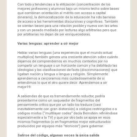
Con todo y tendencias a la elitización (concentración de los
mejores profesores y alumnos bajo un mismo techo sobre bases
que combinan orientación al mérito con acceso a capital
dinerario), la democratización de la educación ha roto barreras
de acceso a las herramientas discursivas y cognitivas. También
se sientan bases para una relación posible y nueva con las artes
y con un pasado mediado por lecturas algo arbitrarias pero que
por arbitrarias no dejan de ser enriquecedoras.
Varias lenguas: aprender a oír mejor
Hablar varias lenguas (una experiencia que el mundo actual
multiplica) también genera una creciente atención sobre cuánto
dejamos de comprendernos en muchos contextos por no
compartir un lenguaje o un horizonte común y ha debilitado las
ideologías y las clasificaciones de facto (discriminaciones) que
ligaban nación y lengua o lengua y religión. Simplemente
aprendemos a cerciorarnos más cuidadosamente de si
entendimos lo que el otro quiere decir. Aprendemos a oír
mejor19.
A sabiendas de que es tremendamente reductor, podría
presentarme como un saqueador de fragmentos del
pensamiento crítico que por un lado los traduce (casi
inevitablemente con gran distorsión) a códigos restringidos o a
códigos mixtos (“multilayer codes” decía Bernstein refiriéndose
especialmente a la TV) y que por otro lado se apoya en esos
mismos fragmentos (o en fragmentos mejor estructurados
producidos por equipos más “técnicos”) para gobernar.
Salirse del código, algunas veces la única salida