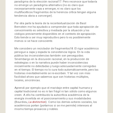
paradigma de la elección racional17. Pero reconoce que todavía
no emerge un paradigma alternativo (no es claro que
necesariamente vaya a emerger, ni es claro que los
multifacéticos fragmentos de la herencia crítica tengan alguna
tendencia obvia a converger).
Por otra parte la teoría de la recontextualización de Basil
Bernstein me ha ayudado a comprender que toda apropiación de
conocimiento es selectiva y mediada por la situación y los
códigos previamente disponibles en el contexto de apropiación.
Esto tiende a ser muy reproductivo pero lo es posiblemente
menos si se hace consciente.
Me considero un reciclador de fragmentos18. El rigor académico
persigue a capa y espada la consistencia lógica. En la vida
pública las inconsistencias también son perseguidas.
Sinembargo en la discusión racional, en la producción de
estrategias o en la narrativa puede haber inconsistencias
inicialmente no detectadas y luego adecuadamente corregidas
en el tiempo. El tiempo no lo cura todo automáticamente, pero las
historias inevitablemente se re-escriben. Y tal vez con más
facilidad ahora que sabemos que son historias múltiples,
locales, sincrónicas.
Aprendí por ejemplo que el maridaje entre capital humano y
capital tradicional no es ni tan frágil ni tan sólido como algunos
creen. A ello ha contribuido la autocrítica académica de la
energía invertida en el posicionamiento y sus modalidades
(Bourdieu,
La distinction
). Como los demás actores sociales, los
académicos portan (portamos si se me permite) intereses al
mismo tiempo prosaicos y nobles.