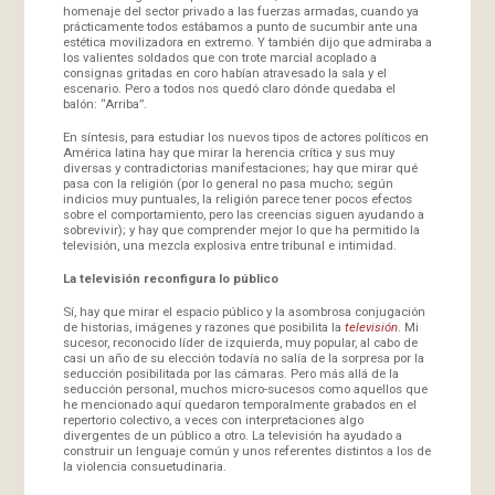
homenaje del sector privado a las fuerzas armadas, cuando ya
prácticamente todos estábamos a punto de sucumbir ante una
estética movilizadora en extremo. Y también dijo que admiraba a
los valientes soldados que con trote marcial acoplado a
consignas gritadas en coro habían atravesado la sala y el
escenario. Pero a todos nos quedó claro dónde quedaba el
balón: “Arriba”.
En síntesis, para estudiar los nuevos tipos de actores políticos en
América latina hay que mirar la herencia crítica y sus muy
diversas y contradictorias manifestaciones; hay que mirar qué
pasa con la religión (por lo general no pasa mucho; según
indicios muy puntuales, la religión parece tener pocos efectos
sobre el comportamiento, pero las creencias siguen ayudando a
sobrevivir); y hay que comprender mejor lo que ha permitido la
televisión, una mezcla explosiva entre tribunal e intimidad.
La televisión reconfigura lo público
Sí, hay que mirar el espacio público y la asombrosa conjugación
de historias, imágenes y razones que posibilita la
televisión
. Mi
sucesor, reconocido líder de izquierda, muy popular, al cabo de
casi un año de su elección todavía no salía de la sorpresa por la
seducción posibilitada por las cámaras. Pero más allá de la
seducción personal, muchos micro-sucesos como aquellos que
he mencionado aquí quedaron temporalmente grabados en el
repertorio colectivo, a veces con interpretaciones algo
divergentes de un público a otro. La televisión ha ayudado a
construir un lenguaje común y unos referentes distintos a los de
la violencia consuetudinaria.