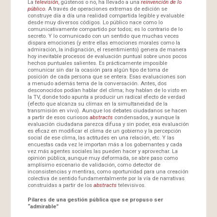
La
televisión
, gústenos o no, ha llevado a una
reinvención de lo
público
. A través de operaciones extremas de edición se
construye día a día una realidad compartida legible y evaluable
desde muy diversos códigos. Lo público nace como lo
comunicativamente compartido por todos; es lo contrario de lo
secreto. Y lo comunicado con un sentido que muchas veces
dispara emociones (y entre ellas emociones morales como la
admiración, la indignación, el resentimiento) genera de manera
hoy inevitable procesos de evaluación puntual sobre unos pocos
hechos puntuales salientes. Es prácticamente imposible
comunicar sin dar la ocasión para algún tipo de toma de
posición de cada persona que se entera. Esas evaluaciones son
a menudo además tema de la conversación. Antes, dos
desconocidos podían hablar del clima; hoy hablan de lo visto en
la TV, donde todo apunta a producir un radical efecto de verdad
(efecto que alcanza su clímax en la simultaneidad de la
transmisión en vivo). Aunque los debates ciudadanos se hacen
a partir de esos curiosos
abstracts
condensados, y aunque la
evaluación ciudadana parezca difusa y sin poder, esa evaluación
es eficaz en modificar el clima de un gobierno y la percepción
social de ese clima, las actitudes en una relación, etc. Y las
encuestas cada vez le importan más a los gobernantes y cada
vez más agentes sociales las pueden hacer y aprovechar. La
opinión pública, aunque muy deformada, se abre paso como
amplísimo escenario de validación, como detector de
inconsistencias y mentiras, como oportunidad para una creación
colectiva de sentido fundamentalmente por la vía de narrativas
construidas a partir de los
abstracts
televisivos.
Pilares de una gestión pública que se propuso ser
“admirable”