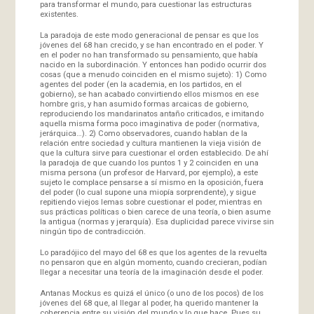
para transformar el mundo, para cuestionar las estructuras
existentes.
La paradoja de este modo generacional de pensar es que los
jóvenes del 68 han crecido, y se han encontrado en el poder. Y
en el poder no han transformado su pensamiento, que había
nacido en la subordinación. Y entonces han podido ocurrir dos
cosas (que a menudo coinciden en el mismo sujeto): 1) Como
agentes del poder (en la academia, en los partidos, en el
gobierno), se han acabado convirtiendo ellos mismos en ese
hombre gris, y han asumido formas arcaicas de gobierno,
reproduciendo los mandarinatos antaño criticados, e imitando
aquella misma forma poco imaginativa de poder (normativa,
jerárquica…). 2) Como observadores, cuando hablan de la
relación entre sociedad y cultura mantienen la vieja visión de
que la cultura sirve para cuestionar el orden establecido. De ahí
la paradoja de que cuando los puntos 1 y 2 coinciden en una
misma persona (un profesor de Harvard, por ejemplo), a este
sujeto le complace pensarse a sí mismo en la oposición, fuera
del poder (lo cual supone una miopía sorprendente), y sigue
repitiendo viejos lemas sobre cuestionar el poder, mientras en
sus prácticas políticas o bien carece de una teoría, o bien asume
la antigua (normas y jerarquía). Esa duplicidad parece vivirse sin
ningún tipo de contradicción.
Lo paradójico del mayo del 68 es que los agentes de la revuelta
no pensaron que en algún momento, cuando crecieran, podían
llegar a necesitar una teoría de la imaginación desde el poder.
Antanas Mockus es quizá el único (o uno de los pocos) de los
jóvenes del 68 que, al llegar al poder, ha querido mantener la
coherencia entre su visión del mundo y lo que hace. Pues su