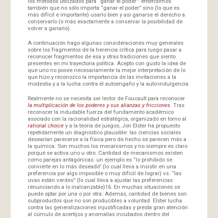
los métodos utilizados para “ganar el poder”: entendimos
también que no sólo importa “ganar el poder” sino (lo que es
más difícil e importante) usarlo bien y así ganarse el derecho a
conservarlo (o más exactamente a conservar la posibilidad de
volver a ganarlo).
A continuación hago algunas consideraciones muy generales
sobre los fragmentos de la herencia crítica para luego pasar a
reconocer fragmentos de esa y otras tradiciones que siento
presentes en mi trayectoria política. Acepto con gusto la idea de
que uno no posee necesariamente la mejor interpretación de lo
que hizo y reconozco la importancia de las invitaciones a la
modestia y a la lucha contra el autoengaño y la auto-indulgencia.
Realmente no se necesita ser lector de Foucault para reconocer
la multiplicación de los poderes y sus alianzas y fricciones.
Tras
reconocer la indudable fuerza del fundamento académico
asociado con la racionalidad estratégica, organizado en torno al
rational choice
y a la teoría de juegos, Jon Elster ha propuesto
repetidamente un diagnóstico plausible: las ciencias sociales
desearían parecerse a la física pero de hecho se parecen más a
la química. Son muchos los mecanismos y no siempre es claro
porqué se activa uno u otro. Cantidad de mecanismos existen
como parejas antagónicas: un ejemplo es “lo prohibido se
convierte en lo más deseado” (lo cual lleva a insistir en una
preferencia por algo imposible o muy difícil de lograr) vs. “las
uvas están verdes” (lo cual lleva a ajustar las preferencias
renunciando a lo inalcanzable)16. En muchas situaciones se
puede optar por una o por otra. Además, cantidad de bienes son
subproductos que no son producibles a voluntad. Elster lucha
contra las generalizaciones injustificadas y presta gran atención
al cúmulo de acertijos y anomalías incubados dentro del