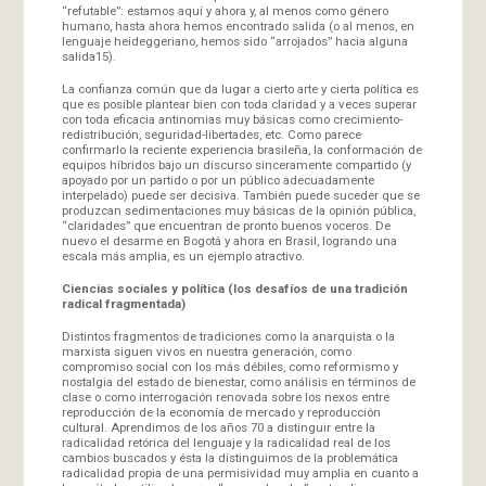
“refutable”: estamos aquí y ahora y, al menos como género
humano, hasta ahora hemos encontrado salida (o al menos, en
lenguaje heideggeriano, hemos sido “arrojados” hacia alguna
salida15).
La confianza común que da lugar a cierto arte y cierta política es
que es posible plantear bien con toda claridad y a veces superar
con toda eficacia antinomias muy básicas como crecimiento-
redistribución, seguridad-libertades, etc. Como parece
confirmarlo la reciente experiencia brasileña, la conformación de
equipos híbridos bajo un discurso sinceramente compartido (y
apoyado por un partido o por un público adecuadamente
interpelado) puede ser decisiva. También puede suceder que se
produzcan sedimentaciones muy básicas de la opinión pública,
“claridades” que encuentran de pronto buenos voceros. De
nuevo el desarme en Bogotá y ahora en Brasil, logrando una
escala más amplia, es un ejemplo atractivo.
Ciencias sociales y política (los desafíos de una tradición
radical fragmentada)
Distintos fragmentos de tradiciones como la anarquista o la
marxista siguen vivos en nuestra generación, como
compromiso social con los más débiles, como reformismo y
nostalgia del estado de bienestar, como análisis en términos de
clase o como interrogación renovada sobre los nexos entre
reproducción de la economía de mercado y reproducción
cultural. Aprendimos de los años 70 a distinguir entre la
radicalidad retórica del lenguaje y la radicalidad real de los
cambios buscados y ésta la distinguimos de la problemática
radicalidad propia de una permisividad muy amplia en cuanto a