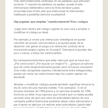
más elementalmente centradas en las palabras que articulan
razones. Y cuando las palabras se agotan, queda el arte.
Democracia deliberativa como la línea de base y, para
circunstancias límite, arte que interrumpe el intercambio
habituado y posibilita desvíos inusitados4.
Hay jugadas que amplían “zanahoriamente”5
los códigos
Jugar bien dentro del código vigente es una cosa y ampliar o
modificar el código es otra6.
Por ejemplo, a veces una interacción estratégica se puede
convertir en acción comunicativa y se puede pasar de la
obsesión con ganar el juego a la valoración (crítica) de la
innovación propia y ajena en el juego7. Este paso lo pueden dar
uno, o varios, o todos los contrincantes.
No necesariamente tiene que estar claro por qué se hace eso.
¿Por convicción? ¿Por buscar un respiro? O… ¿porque se adivina
que de cierto desprendimiento puede venir la fuerza necesaria?
Una meta compartida expresa o tácitamente entre antagonistas,
puede ser variar las restricciones bajo las cuales operan los
bandos8.
Ampliar o modificar códigos puede también significar tomarse la
ley en serio de una manera inédita. Tres ejemplos: 1) en el
proceso electoral de 1994 previo a mi primera alcaldía de 1995,
hicimos un taller muy riguroso que mostró que no había prueba
racional clara de que una serie de actividades típicas de una
campaña política tradicional pudieran atraer votos adicionales y
por lo tanto se optó por no realizar esas actividades (gasto total
de la “campaña”: 12.000 dólares de la época); 2) entre 1995 y