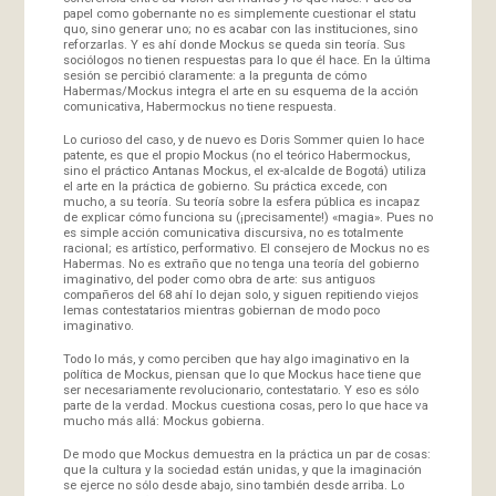
papel como gobernante no es simplemente cuestionar el statu
quo, sino generar uno; no es acabar con las instituciones, sino
reforzarlas. Y es ahí donde Mockus se queda sin teoría. Sus
sociólogos no tienen respuestas para lo que él hace. En la última
sesión se percibió claramente: a la pregunta de cómo
Habermas/Mockus integra el arte en su esquema de la acción
comunicativa, Habermockus no tiene respuesta.
Lo curioso del caso, y de nuevo es Doris Sommer quien lo hace
patente, es que el propio Mockus (no el teórico Habermockus,
sino el práctico Antanas Mockus, el ex-alcalde de Bogotá) utiliza
el arte en la práctica de gobierno. Su práctica excede, con
mucho, a su teoría. Su teoría sobre la esfera pública es incapaz
de explicar cómo funciona su (¡precisamente!) «magia». Pues no
es simple acción comunicativa discursiva, no es totalmente
racional; es artístico, performativo. El consejero de Mockus no es
Habermas. No es extraño que no tenga una teoría del gobierno
imaginativo, del poder como obra de arte: sus antiguos
compañeros del 68 ahí lo dejan solo, y siguen repitiendo viejos
lemas contestatarios mientras gobiernan de modo poco
imaginativo.
Todo lo más, y como perciben que hay algo imaginativo en la
política de Mockus, piensan que lo que Mockus hace tiene que
ser necesariamente revolucionario, contestatario. Y eso es sólo
parte de la verdad. Mockus cuestiona cosas, pero lo que hace va
mucho más allá: Mockus gobierna.
De modo que Mockus demuestra en la práctica un par de cosas:
que la cultura y la sociedad están unidas, y que la imaginación
se ejerce no sólo desde abajo, sino también desde arriba. Lo