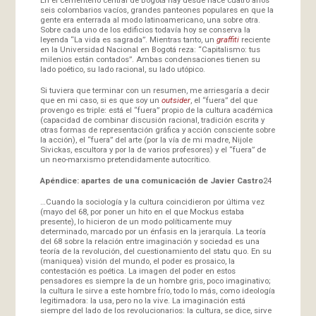
seis colombarios vacíos, grandes panteones populares en que la
gente era enterrada al modo latinoamericano, una sobre otra.
Sobre cada uno de los edificios todavía hoy se conserva la
leyenda “La vida es sagrada”. Mientras tanto, un
graffiti
reciente
en la Universidad Nacional en Bogotá reza: “Capitalismo: tus
milenios están contados”. Ambas condensaciones tienen su
lado poético, su lado racional, su lado utópico.
Si tuviera que terminar con un resumen, me arriesgaría a decir
que en mi caso, si es que soy un
outsider
, el “fuera” del que
provengo es triple: está el “fuera” propio de la cultura académica
(capacidad de combinar discusión racional, tradición escrita y
otras formas de representación gráfica y acción consciente sobre
la acción), el “fuera” del arte (por la vía de mi madre, Nijole
Sivickas, escultora y por la de varios profesores) y el “fuera” de
un neo-marxismo pretendidamente autocrítico.
Apéndice: apartes de una comunicación de Javier Castro
24
…Cuando la sociología y la cultura coincidieron por última vez
(mayo del 68, por poner un hito en el que Mockus estaba
presente), lo hicieron de un modo políticamente muy
determinado, marcado por un énfasis en la jerarquía. La teoría
del 68 sobre la relación entre imaginación y sociedad es una
teoría de la revolución, del cuestionamiento del statu quo. En su
(maniquea) visión del mundo, el poder es prosaico, la
contestación es poética. La imagen del poder en estos
pensadores es siempre la de un hombre gris, poco imaginativo;
la cultura le sirve a este hombre frío, todo lo más, como ideología
legitimadora: la usa, pero no la vive. La imaginación está
siempre del lado de los revolucionarios: la cultura, se dice, sirve