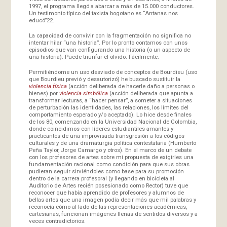
1997, el programa llegó a abarcar a más de 15.000 conductores.
Un testimonio típico del taxista bogotano es “Antanas nos
educó”22.
La capacidad de convivir con la fragmentación no significa no
intentar hilar “una historia”. Por lo pronto contamos con unos
episodios que van configurando una historia (o un aspecto de
una historia). Puede triunfar el olvido. Fácilmente.
Permitiéndome un uso desviado de conceptos de Bourdieu (uso
que Bourdieu previó y desautorizó) he buscado sustituir la
violencia física
(acción deliberada de hacerle daño a personas o
bienes) por
violencia simbólica
(acción deliberada que apunta a
transformar lecturas, a “hacer pensar”, a someter a situaciones
de perturbación las identidades, las relaciones, los límites del
comportamiento esperado y/o aceptado). Lo hice desde finales
de los 80, comenzando en la Universidad Nacional de Colombia,
donde coincidimos con líderes estudiantiles amantes y
practicantes de una improvisada transgresión a los códigos
culturales y de una dramaturgia política contestataria (Humberto
Peña Taylor, Jorge Camargo y otros). En el marco de un debate
con los profesores de artes sobre mi propuesta de exigirles una
fundamentación racional como condición para que sus obras
pudieran seguir sirviéndoles como base para su promoción
dentro de la carrera profesoral (y llegando en bicicleta al
Auditorio de Artes recién posesionado como Rector) tuve que
reconocer que había aprendido de profesores y alumnos de
bellas artes que una imagen podía decir más que mil palabras y
reconocía cómo al lado de las representaciones académicas,
cartesianas, funcionan imágenes llenas de sentidos diversos y a
veces contradictorios.