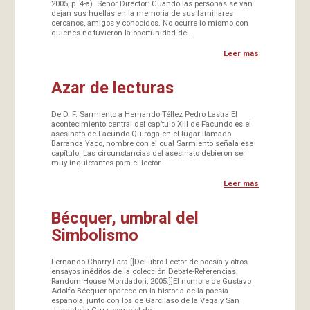
2005, p. 4-a). Señor Director: Cuando las personas se van
dejan sus huellas en la memoria de sus familiares
cercanos, amigos y conocidos. No ocurre lo mismo con
quienes no tuvieron la oportunidad de…
Leer más
Azar de lecturas
De D. F. Sarmiento a Hernando Téllez Pedro Lastra El
acontecimiento central del capítulo XIII de Facundo es el
asesinato de Facundo Quiroga en el lugar llamado
Barranca Yaco, nombre con el cual Sarmiento señala ese
capítulo. Las circunstancias del asesinato debieron ser
muy inquietantes para el lector…
Leer más
Bécquer, umbral del
Simbolismo
Fernando Charry-Lara [[Del libro Lector de poesía y otros
ensayos inéditos de la colección Debate-Referencias,
Random House Mondadori, 2005.]]El nombre de Gustavo
Adolfo Bécquer aparece en la historia de la poesía
española, junto con los de Garcilaso de la Vega y San
Juan de la Cruz, como el de…