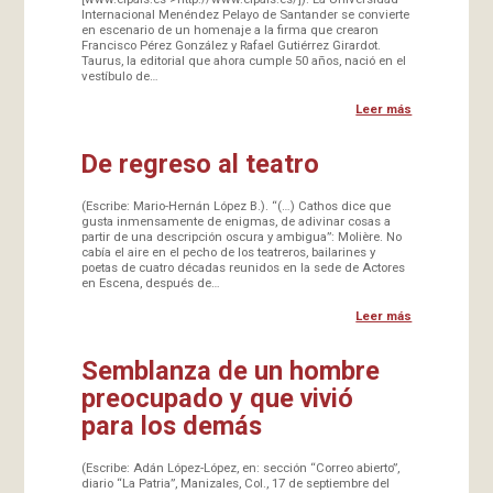
Internacional Menéndez Pelayo de Santander se convierte
en escenario de un homenaje a la firma que crearon
Francisco Pérez González y Rafael Gutiérrez Girardot.
Taurus, la editorial que ahora cumple 50 años, nació en el
vestíbulo de…
Leer más
De regreso al teatro
(Escribe: Mario-Hernán López B.). “(…) Cathos dice que
gusta inmensamente de enigmas, de adivinar cosas a
partir de una descripción oscura y ambigua”: Molière. No
cabía el aire en el pecho de los teatreros, bailarines y
poetas de cuatro décadas reunidos en la sede de Actores
en Escena, después de…
Leer más
Semblanza de un hombre
preocupado y que vivió
para los demás
(Escribe: Adán López-López, en: sección “Correo abierto”,
diario “La Patria”, Manizales, Col., 17 de septiembre del