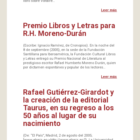
libro sobre Voltaire…
Leer más
Premio Libros y Letras para
R.H. Moreno-Durán
(Escribe: Ignacio Ramírez, de Cronopios). En la noche del
8 de septiembre (2005), en la sede de la Fundación
Santillana para Iberoamérica, la Fundación Cultural Libros
y Letras entregó su Premio Nacional de Literatura al
prestigioso escritor Rafael Humberto Moreno Durán, quien
por dictamen espontáneo y popular de los lectores…
Leer más
Rafael Gutiérrez-Girardot y
la creación de la editorial
Taurus, en su regreso a los
50 años al lugar de su
nacimiento
(De: “El País”, Madrid, 2 de agosto del 2005;
[www.elpais.es->http://www.elpais.es/]). La Universidad