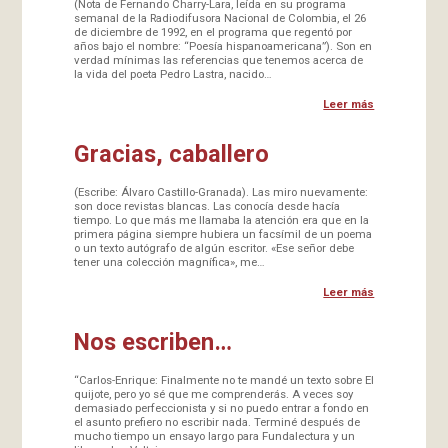
(Nota de Fernando Charry-Lara, leída en su programa
semanal de la Radiodifusora Nacional de Colombia, el 26
de diciembre de 1992, en el programa que regentó por
años bajo el nombre: “Poesía hispanoamericana”). Son en
verdad mínimas las referencias que tenemos acerca de
la vida del poeta Pedro Lastra, nacido…
Leer más
Gracias, caballero
(Escribe: Álvaro Castillo-Granada). Las miro nuevamente:
son doce revistas blancas. Las conocía desde hacía
tiempo. Lo que más me llamaba la atención era que en la
primera página siempre hubiera un facsímil de un poema
o un texto autógrafo de algún escritor. «Ese señor debe
tener una colección magnífica», me…
Leer más
Nos escriben…
“Carlos-Enrique: Finalmente no te mandé un texto sobre El
quijote, pero yo sé que me comprenderás. A veces soy
demasiado perfeccionista y si no puedo entrar a fondo en
el asunto prefiero no escribir nada. Terminé después de
mucho tiempo un ensayo largo para Fundalectura y un