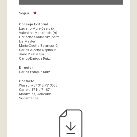
Seguir:
Consejo Editorial
Luciano Mora-Osejo (א)
Valentina Marulanda (א)
Heriberto Santacruz-Ibarra
Lia Master
Marta-Cecilia Betancur G.
Carlos-Alberto Ospina H.
Jairo Ruiz-Mejía
Carlos-Enrique Ruiz.
Director
Carlos-Enrique Ruiz
Contacto
Wasap: +57 312 7313583
Carrera 17 No 71-87
Manizales, Colombia,
Sudamérica.