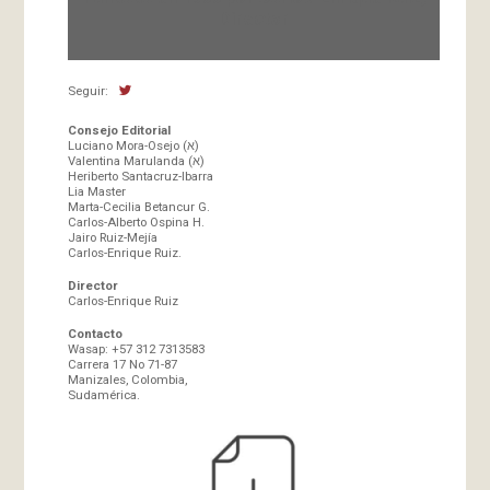
Director
Seguir:
Consejo Editorial
Luciano Mora-Osejo (א)
Valentina Marulanda (א)
Heriberto Santacruz-Ibarra
Lia Master
Marta-Cecilia Betancur G.
Carlos-Alberto Ospina H.
Jairo Ruiz-Mejía
Carlos-Enrique Ruiz.
Director
Carlos-Enrique Ruiz
Contacto
Wasap: +57 312 7313583
Carrera 17 No 71-87
Manizales, Colombia,
Sudamérica.