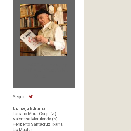
Fundada en 1966 por
Carlos-Enrique Ruiz,
Director
Seguir:
Consejo Editorial
Luciano Mora-Osejo (א)
Valentina Marulanda (א)
Heriberto Santacruz-Ibarra
Lia Master