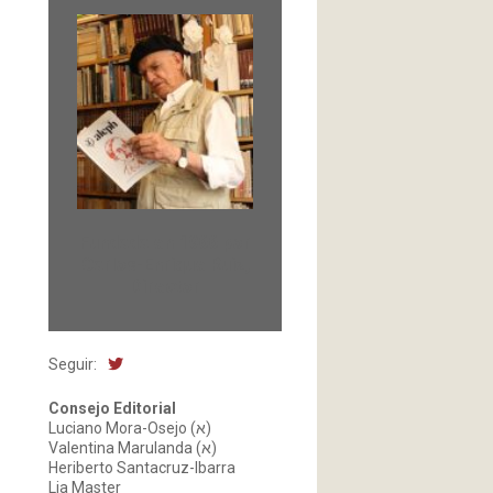
Fundada en 1966 por
Carlos-Enrique Ruiz,
Director
Seguir:
Consejo Editorial
Luciano Mora-Osejo (א)
Valentina Marulanda (א)
Heriberto Santacruz-Ibarra
Lia Master