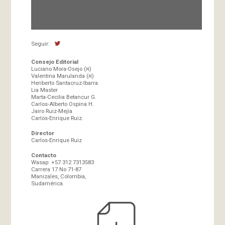
Fundada en 1966 por Carlos-Enrique Ruiz,
Director
Seguir:
Consejo Editorial
Luciano Mora-Osejo (א)
Valentina Marulanda (א)
Heriberto Santacruz-Ibarra
Lia Master
Marta-Cecilia Betancur G.
Carlos-Alberto Ospina H.
Jairo Ruiz-Mejía
Carlos-Enrique Ruiz.
Director
Carlos-Enrique Ruiz
Contacto
Wasap: +57 312 7313583
Carrera 17 No 71-87
Manizales, Colombia,
Sudamérica.