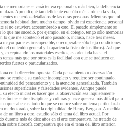
ta de memoria es el carácter excepcional o, más bien, la deficiencia
 plazo. Aprendí qué tan deficiente era sólo más tarde en la vida,
uentes recuerdos detallados de las otras personas. Mientras que mi
emoria habitual dura mucho tiempo, olvido mi experiencia personal
te si no estuviera acostumbrado a esto. El pasado simplemente se
ar lo que me sucedió, por ejemplo, en el colegio, tengo sólo memorias
n lo que me aconteció el año pasado o, incluso, hace tres meses.
a mayor parte es irrecuperable, o recuperable sólo bajo condiciones
 el contenido general y la apariencia física de los libros). Así que
, exceptuando los materiales escritos, es orientada hacia el
 temas más que por otros es la facilidad con que se traducen en
erdos fuertes o particularizados.
nciona en la dirección opuesta. Cada pensamiento u observación
nto,
se remite a su carácter incompleto y requiere ser continuado.
continuidad del pensamiento y a la atención generalizada. También
lusiones superficiales y falsedades evidentes. Aunque puede
s, su efecto inicial es hacer que la observación sea inquietamente
os límites entre disciplinas y culturas y hace que sea más difícil para
sona que sabe casi todo lo que se conoce sobre un tema particular-la
en mi doctorado, sobre la originalidad de Henry Bergson. A medida
a de un libro a otro, estudio sólo el tema del libro actual. Por
o durante más de diez años en el arte comparativo, he tratado de
lada sobre filosofía comparativa que era el tema del libro anterior,