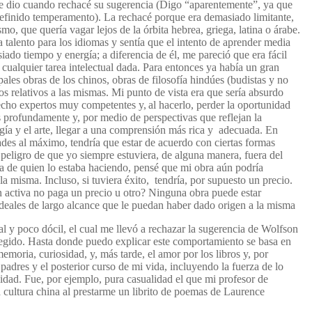
e dio cuando rechacé su sugerencia (Digo “aparentemente”, ya que
 definido temperamento). La rechacé porque era demasiado limitante,
mo, que quería vagar lejos de la órbita hebrea, griega, latina o árabe.
 talento para los idiomas y sentía que el intento de aprender media
o tiempo y energía; a diferencia de él, me pareció que era fácil
cualquier tarea intelectual dada. Para entonces ya había un gran
pales obras de los chinos, obras de filosofía hindúes (budistas y no
s relativos a las mismas. Mi punto de vista era que sería absurdo
hecho expertos muy competentes y,
al hacerlo,
perder la
oportunidad
s profundamente y, por medio de perspectivas que reflejan la
logía y el arte, llegar a una comprensión más rica y adecuada. En
dades al máximo, tendría que estar de acuerdo con ciertas formas
l peligro de que
yo siempre estuviera,
de alguna manera,
fuera del
a de quien lo estaba haciendo, pensé que mi obra aún podría
a misma. Incluso, si tuviera éxito, tendría, por supuesto un precio.
 activa no paga un precio u otro? Ninguna obra puede estar
deales de largo alcance que le puedan haber dado origen a la misma
l y poco dócil, el cual me llevó a rechazar la sugerencia de Wolfson
 elegido. Hasta donde puedo explicar este comportamiento se basa en
memoria, curiosidad, y, más tarde, el amor por los libros y, por
padres y el posterior curso de mi vida, incluyendo la fuerza de lo
idad. Fue, por ejemplo, pura casualidad el que mi profesor de
la cultura china al prestarme un librito de poemas de Laurence