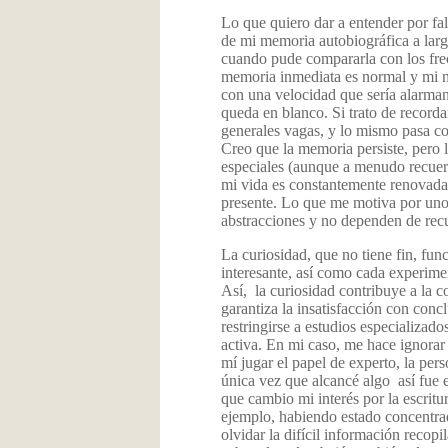
Lo que quiero dar a entender por fal
de mi memoria autobiográfica a largo
cuando pude compararla con los frec
memoria inmediata es normal y mi m
con una velocidad que sería alarman
queda en blanco. Si trato de record
generales vagas, y lo mismo pasa co
Creo que la memoria persiste, pero l
especiales (aunque a menudo recuerdo
mi vida es constantemente renovada y
presente. Lo que me motiva por unos
abstracciones y no dependen de recu
La curiosidad, que no tiene fin, fu
interesante, así como cada experime
Así, la curiosidad contribuye a la 
garantiza la insatisfacción con conc
restringirse a estudios especializado
activa. En mi caso, me hace ignorar l
mí jugar el papel de experto, la per
única vez que alcancé algo así fue 
que cambio mi interés por la escritur
ejemplo, habiendo estado concentrad
olvidar la difícil información recopi