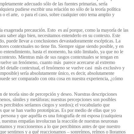
mpletamente adecuado sólo de las fuentes primarias, sería
iera pudiese escribir una relación no sólo de la teoría política
a o el arte, o para el caso, sobre cualquier otro tema amplio y
de la exagerada precaución. Esto es así porque, como la mayoría de las
ara saber algo bien, necesitamos entenderlo en su contexto. Este
rdo, puede llevar a conclusiones devastadoramente escépticas. La
ctores contextuales no tiene fin. Siempre sigue siendo posible, y en
o entendimiento, hasta el momento, ha sido limitado, ya que no le
 contexto. Mientras más de sus rasgos contextuales se tengan en
e vuelve un fenómeno, c
uanto más
parece
acercarse al
extremo
del
detalle contextual, el fenómeno se vuelve casi más exclusivo y
imposible) sería absolutamente único, es decir, absolutamente
 puede ser comparado con otra cosa en nuestra experiencia, ¿cómo
n de teoría sino de percepción y deseo. Nuestras descripciones
menos, símiles y metáforas; nuestras percepciones
son posibles
tes percibidos seríamos ciegos y sordos); el vocabulario que
que se han vuelto prototípicas. Es por medio de ellas que yo
 persona y que aquélla es una fotografía de mi esposa (cualquiera
, nuestras empatías involucran la reacción de nuestras neuronas
intamos y reaccionemos a lo que percibimos antes de que nuestro
 que sentimos y a qué reaccionamos – sonreímos, reímos o lloramos