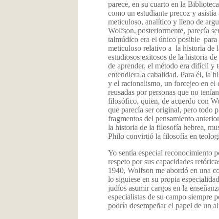
parece, en su cuarto en la Bibliote
como un estudiante precoz y asistía 
meticuloso, analítico y lleno de a
Wolfson, posteriormente, parecía ser
talmúdico era el único posible para 
meticuloso relativo a la historia de
estudiosos exitosos de la historia de 
de aprender, el método era difícil y 
entendiera a cabalidad. Para él, la h
y el racionalismo, un forcejeo en el
reusadas por personas que no tenían
filosófico, quien, de acuerdo con W
que parecía ser original, pero todo p
fragmentos del pensamiento anterior
la historia de la filosofía hebrea, 
Philo convirtió la filosofía en teolo
Yo sentía especial reconocimiento po
respeto por sus capacidades retóri
1940, Wolfson me abordó en una con
lo siguiese en su propia especialida
judíos asumir cargos en la enseñanza
especialistas de su campo siempre p
podría desempeñar el papel de un a