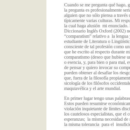
Cuando se me pregunta qué hago, ge
la pregunta es profesionalmente ser
alguien que no sólo piensa a través
típicamente varias culturas. Mi respu
la cual haga alusión mi enunciado. 
Diccionario Inglés Oxford (2002) no 
“comparatism” relativo a la lengua y
estudiante de Literatura o Lingüíst
consciente de tal profesión como un
que he escrito al respecto durante m
comparatismo (deseo que hubiese una
o esencia, y, para bien o para mal, 
de pensar y quiero invocar su compr
pueden obtener al desafiar los ries
que, fuera de la filosofía propiamen
sicología de los filósofos occidental
maquiavélica y el arte mundial.
En primer lugar tengo unas palabras
Estos pueden resumirse económicam
violación inquietante de límites dis
los cautelosos especialistas, que el
esperanzas; la misma necesidad de m
la misma tolerancia para el insufic