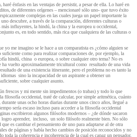
 haré énfasis en las ventajas de persistir, a pesar de ella. Lo haré en
itos, de diferentes orígenes – mencionaré sólo uno- que tuvo éxito
rspicazmente complejas en las cuales juega un papel importante la
uno descubre, a través de la comparación, diferentes culturas o
s más influyentes, la hindú, la china y la europea u occidental,
junto es, en todo sentido, más rica que cualquiera de las culturas o
ue yo me imagino se le hace a un comparatista es ¿cómo alguien se
o suficiente como para
realizar comparaciones de, por ejemplo, la
ilosofía hindú, china o europea, o sobre cualquier otro tema? No es
se ha vuelto aproximadamente tricultural como resultado de una vida
 resultado de una existencia itinerante, pero el problema no es tanto la
r idiomas sino la incapacidad
de
un aspirante a
obtener un
suficiente, sobre cualquier asunto.
n frescos y mi mente sin impedimentos (o trabas) y todo lo que
 filosofía occidental, traté de calcular, por simple aritmética, cuánto
, durante unas ocho horas diarias durante unos cinco años, llegué a
iempo sería escaso incluso para acceder a la filosofía occidental
ginas escribieron algunos filósofos modernos – ¿de dónde sacaron
 logro aprender, incluso, un solo filósofo realmente bien. No sólo
l que es cambiar el pensamiento de uno para adaptarse al de otra
miles de páginas y había hecho cambios de posición reconocidos y no
 toda la coherencia e incoherencia de la cual es capaz un pensador.