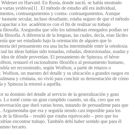
ca Widener en Harvard. En Rusia, donde nació, se había mostrado
a varias yeshivas
[1]
. El método de estudio allí era individual,
rgumentos, contraargumentos y contra- contraargumentos. Aunque
 bastante secular, incluso desafiante, estaba seguro de que el método
capacitar a los académicos con el fin de realizar su trabajo
 la filosofía. Aseguraba que sólo los talmudistas renegados podían ser
la filosofía. A diferencia de la lenguas, las cuales, decía, eran fáciles
tenía que ser estudiado bajo la orientación de alguien que lo
istoria del pensamiento era una lucha interminable entre la ortodoxia
 cual las ideas habían sido tomadas, robadas, distorsionadas, usadas y
 idea de dónde provenían. El pensamiento de Spinoza, el héroe
olfson, restauró el racionalismo filosófico al pensamiento humano,
odría ser reconstruido, según Wolfson, a partir de retazos o
. Wolfson, un maestro del detalle y su ubicación a grandes rasgos en
musulmana y cristiana, no vivió para concluir su demostración de cómo
gía y Spinoza la retornó a aquélla.
r su dominio del detalle al servicio de la generalización y gran
cas. Lo tomé como un gran cumplido cuando, un día, creo que en
versación que duró varias horas, tratando de persuadirme para que
d. Argumentaba que era y seguiría siendo casi imposible para los
 de la filosofía – resultó que estaba equivocado – pero que los
odrían encontrar trabajo. También debí haber sentido que para él
lumno becario.