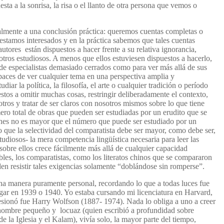
sta a la sonrisa, la risa o el llanto de otra persona que vemos o
almente a una conclusión práctica: queremos cuentas completas o
estamos interesados y en la práctica sabemos que tales cuentas
 autores
están dispuestos a
hacer frente a su
relativa ignorancia
,
otros estudiosos. A menos que ellos
estuviesen dispuestos a
hacerlo,
de
especialistas
demasiado cerrados como para
ver más allá de
sus
apaces de ver cualquier tema en una perspectiva amplia y
iar la política, la filosofía, el arte o cualquier tradición o período
tos a omitir muchas cosas, restringir deliberadamente el contexto,
tros y tratar de ser claros con nosotros mismos sobre lo que tiene
o total de obras que pueden ser estudiadas por un erudito que se
ciones no es mayor que el número que puede ser estudiado por un
o que la selectividad del comparatista debe ser mayor, como debe ser,
tudiosos- la
mera competencia
lingüística necesaria
para leer las
sobre
ellos crece
fácilmente
más allá de
cualquier
capacidad
les, los comparatistas, como los literatos chinos que se compararon
n resistir tales exigencias solamente “doblándose sin romperse”.
una manera puramente
personal
, recordando
lo que
a todas luces
fue
lugar en 1939 o 1940. Yo estaba cursando mi licenciatura en Harvard,
sionó fue Harry Wolfson (1887- 1974). Nada lo obliga a uno a creer
te hombre pequeño y locuaz (quien escribió a profundidad sobre
e la Iglesia y el Kalam), vivía solo, la mayor parte del tiempo,