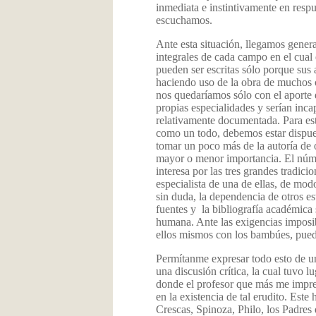
inmediata e instintivamente en respue
escuchamos.
Ante esta situación, llegamos gener
integrales de cada campo en el cual 
pueden ser escritas sólo porque sus
haciendo uso de
la obra de muchos
nos quedaríamos
sólo con el aporte 
propias especialidades y serían inc
relativamente documentada. Para estud
como un todo, debemos estar dispues
tomar un poco más de la autoría de o
mayor o menor importancia. El númer
interesa por las tres grandes tradi
especialista de una de ellas, de mod
sin duda, la dependencia de otros es
fuentes
y la bibliografía
académica
humana. Ante las exigencias imposib
ellos mismos con los bambúes, puede
Permítanme expresar todo esto de 
una discusión crítica, la cual tuvo 
donde el profesor que más me impre
en la existencia de tal erudito. Es
Crescas, Spinoza, Philo, los Padres d