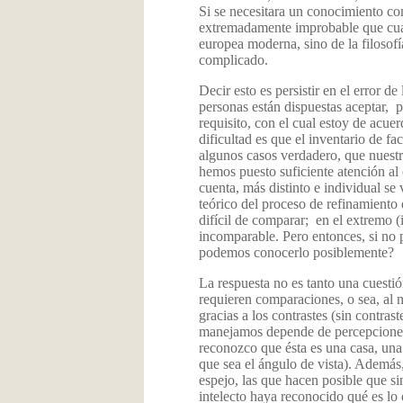
Si se necesitara un conocimiento co
extremadamente improbable que cualqu
europea moderna, sino de la filosofí
complicado.
Decir esto es persistir en el error 
personas están dispuestas aceptar, p
requisito, con el cual estoy de acue
dificultad es que el inventario de fa
algunos casos verdadero, que nuestr
hemos puesto suficiente atención al
cuenta, más distinto e individual s
teórico
del proceso
de refinamiento 
difícil de comparar; en el extremo (
incomparable. Pero entonces, si no
podemos conocerlo posiblemente?
La respuesta no es tanto una cuestió
requieren comparaciones, o sea, al 
gracias a
los contrastes (sin contras
manejamos depende de percepciones 
reconozco que ésta es una casa, una
que sea el ángulo de vista). Además
espejo, las que hacen posible que s
intelecto haya reconocido qué es lo