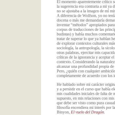
El momento aparentemente crítico s
la sugerencia era contraria a mi ya
no se ajustaba a la imagen de mí mis
A diferencia de Wolfson, yo no tenía
docena o más me demandaría demasiad
inventar “métodos” apropiados para 
corpus de traducciones de las princi
budistas) y había muchos comentario
tratar de superar lo que ya habían 
de explorar contextos culturales má
sociología, la antropología, la sico
otras palabras, ejercitar mis capaci
críticas de la ignorancia y aceptar e
contexto. Considerando la naturalez
alcanzar una profundidad propia de l
Pero, ¿quién con cualquier ambición
completamente de acuerdo con los i
He hablado sobre mi carácter origina
y a persistir en el curso que había
mis cualidades iniciales de falta de 
supuesto, en mis relaciones con mis 
que debe ser visto como pura casual
filosofía encendiera mi interés por 
Binyon,
El vuelo del Dragón
.