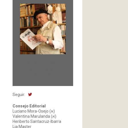
Fundada en 1966 por
Carlos-Enrique Ruiz,
Director
Seguir:
Consejo Editorial
Luciano Mora-Osejo (א)
Valentina Marulanda (א)
Heriberto Santacruz-Ibarra
Lia Master