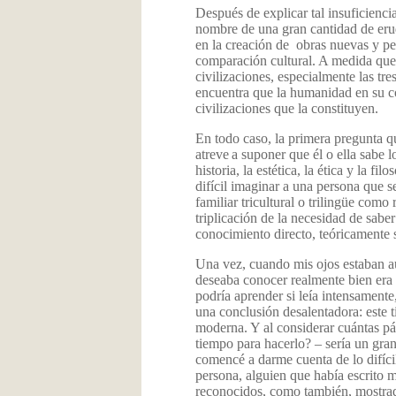
Después de explicar tal insuficiencia,
nombre de una gran cantidad de erud
en la creación de obras nuevas y pe
comparación cultural. A medida que 
civilizaciones, especialmente las tre
encuentra que la humanidad en su con
civilizaciones que la constituyen.
En todo caso, la primera pregunta q
atreve
a
suponer que él o
ella sabe
l
historia, la estética, la ética y la f
difícil imaginar a una persona que 
familiar tricultural o trilingüe como
triplicación de la necesidad de sabe
conocimiento
directo
, teóricamente 
Una vez, cuando mis ojos estaban aú
deseaba conocer realmente bien era la
podría aprender si leía intensamente
una conclusión desalentadora: este t
moderna. Y al considerar cuántas pá
tiempo para hacerlo? – sería un gran
comencé a darme cuenta de lo difíci
persona, alguien que había escrito 
reconocidos, como también, mostrado