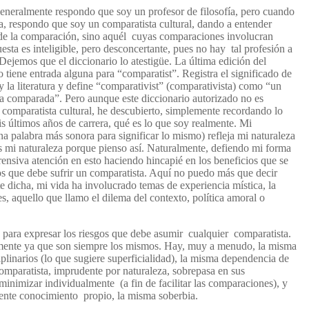
neralmente respondo que soy un profesor de filosofía, pero cuando
ia, respondo que soy un comparatista cultural, dando a entender
 de la comparación, sino aquél cuyas comparaciones involucran
esta es inteligible, pero desconcertante, pues no hay tal profesión a
Dejemos que el diccionario lo atestigüe. La última edición del
tiene entrada alguna para “comparatist”. Registra el significado de
 la literatura y define “comparativist” (comparativista) como “un
ica comparada”. Pero aunque este diccionario autorizado no es
 comparatista cultural, he descubierto, simplemente recordando lo
is últimos años de carrera, qué es lo que soy realmente. Mi
 palabra más sonora para significar lo mismo) refleja mi naturaleza
es mi naturaleza porque pienso así. Naturalmente, defiendo mi forma
ensiva atención en esto haciendo hincapié en los beneficios que se
gos que debe sufrir un comparatista. Aquí no puedo más que decir
te dicha, mi vida ha involucrado temas de experiencia mística, la
es, aquello que llamo el dilema del contexto, política amoral o
 para expresar los riesgos que debe asumir cualquier comparatista.
ente ya que son siempre los mismos. Hay, muy a menudo, la misma
ciplinarios (lo que sugiere superficialidad), la misma dependencia de
 comparatista, imprudente por naturaleza, sobrepasa en sus
inimizar individualmente (a fin de facilitar las comparaciones), y
iente conocimiento propio, la misma soberbia.