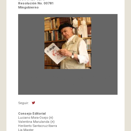
Resolución No. 00781
Mingobierno
Fundada en 1966 por Carlos-Enrique Ruiz,
Director
Seguir:
Consejo Editorial
Luciano Mora-Osejo (א)
Valentina Marulanda (א)
Heriberto Santacruz-Ibarra
Lia Master