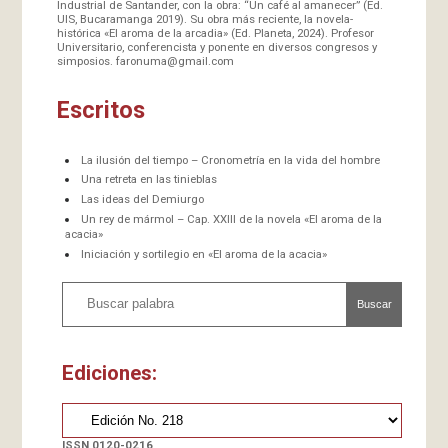
Industrial de Santander, con la obra: “Un café al amanecer” (Ed.
UIS, Bucaramanga 2019). Su obra más reciente, la novela-
histórica «El aroma de la arcadia» (Ed. Planeta, 2024). Profesor
Universitario, conferencista y ponente en diversos congresos y
simposios.
faronuma@gmail.com
Escritos
La ilusión del tiempo – Cronometría en la vida del hombre
Una retreta en las tinieblas
Las ideas del Demiurgo
Un rey de mármol – Cap. XXIII de la novela «El aroma de la
acacia»
Iniciación y sortilegio en «El aroma de la acacia»
Buscar
Ediciones:
ISSN 0120-0216