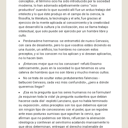
conceptos-, el término ocio ha sido introducido por la sociedad
moderna; lo han adornado adjetivamente como “ocio
productivo” cuando lo que sucedió allí fue un arduo trabajo del
intelecto y lo que éste produjo en el campo de la ciencia, la
filosofía, la literatura, la tecnología y el arte, fue gracias al
ejercicio de la mente aplicada al conocimiento y la creatividad
que desarrolló la cultura y la civilización, eso se llama trabajo
intelectual, que solo puede ser ejercido por un hombre libre y
culto.
Perdonadme hermanos -se entrometió de nuevo Gervasio,
con cara de desaliento-, pero lo que vosotros estáis diciendo es
una ilusión, un artificio, los hombres no conocen estos
preceptos, y si los conocen no los aplican y si desean aplicarlos,
no lo hacen bien.
¡Entonces mejor que no los conozcan! -refutó Erasmo
satíricamente-, pues en la sociedad lo que tenemos es una
caterva de hombres que no son libres y mucho menos cultos.
No se trata de ocultar estas protuberantes falencias -
balbuceó Gervasio, cada vez más confundido-, ¿pero a dónde
queremos llegar?
¡Esa es la pregunta que los seres humanos no se formulan!
¡la esquivan toda la vida! ¡la pregunta sustantiva que debían
hacerse cada día! -explotó Lanziano, que no había terminado
su exposición-, estos preceptos son los que debemos ejercer
sin ningún tipo de concesiones con el poder, que se regodea
ante esas posturas sumisas que agachan la cerviz, que
afirman que no podemos ser libres, refuerzan la alienación
ideológica y conllevan al servilismo acatando mansamente lo
que otros determinan; entregan el derecho inalienable de