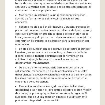
forma de demostrar que dos entidades son diversas, entonces
son una y la misma cosa, es decir dos objetos son idénticos, si
comparten todas sus propiedades.
Más parece un sofisma que un razonamiento filosófico -
advirtió de forma mordaz el físico, implacable en sus
conceptos.
Señores: os pido paciencia -intervino Gervasio, preocupado
por la confrontación teórica desatada-; el tema de fondo es muy
controversial y será en otra tenida donde se expondrán todos
los argumentos y allí podremos debatir en extenso; el objeto de
esta reunión es preparar la disertación para la celebración del
equinoccio.
En aras de cumplir con ese objetivo -se apresuró el profesor
Lanziano, sacando a relucir sus notas-, habíamos acordado
disertar sobre el manejo del tiempo por el hombre, en su
cotidiano trajinar, la forma como se utiliza o como es
despilfarrado impunemente.
De acuerdo hermano -apuntaló Gervasio, con cara de
satisfacción-, mañana es un día de celebración y es nuestro
deber plantear aspectos relacionados y de utilidad en la vida de
los seres humanos, perdidos en la maraña del tiempo, en el
sinsentido de su existencia.
Para entrar en el tema escogido -se adelantó Lanziano,
desplegando las notas y el libro estudiado sobre el gran mesón
de acacia-, os propongo que disertemos sobre la regla de 24
pulgadas, que se utiliza como un símbolo, que difícilmente
puede ser interpretado por un neófito.