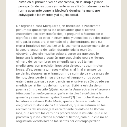
están en el primer nivel de conciencia, en la simple y llana
percepción de las cosas y mantenerse allí cómodamente es la
forma aberrante como la ideología dominante mantiene
subyugadas las mentes y al sujeto social.
De regreso a casa Merquiardo, en medio de la zozobrante
penumbra que arropaba las calles antes que el sereno
encendiera los primeros faroles, le preguntó a Erasmo por el
significado de los otros instrumentos y utensilios que decoraban
el lugar, la escuadra, el compás, el globo terráqueo; pero su
mayor inquietud se focalizó en la osamenta que permaneció en
la oscura esquina del salón durante toda la reunión,
observándolos sin musitar palabra, pareciera que poco le
importara la ardua discusión que escuchaba sobre el tiempo
efimero de los hombres, no entendía para qué tantas
mediciones, con precisión inusitada de segundos, minutos,
horas, días, semanas, meses y años, si al final siempre los
perderán, algunos en el transcurrir de su insípida vida antes de
tiempo, otros perderán su vida con el tiempo y unos pocos
entenderán que su trascendencia en el universo sólo puede ser
medida por el tiempo de los muertos. Soñó la estrofa de un
poema aún no escrito
“¿Quién no se ha demorado ante el severo y
tétrico instrumento que acompaña en la diestra del dios a la
guadaña y cuyas líneas repitió Durero?”
[1]
Esa noche Merquiardo
le pidió a su abuela Delia María, que le volviera a contar la
enigmática historia de
La luz corredora,
que se esfuma en los
recovecos del mundo, y el escalofriante cuento de
La llorona
loca,
que recorre los caminos precediendo la muerte; que él le
prometía que no volvería a perder el tiempo, para que ella no se
angustiara viendo llorar a los santos por el tiempo perdido.