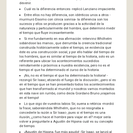
devenir.
Cuál es la diferencia entonces -replicó Lanziano impaciente.
Entre ellos no hay diferencia, son idénticos unos a otros -
murmuró Erasmo con cínica sonrisa- la diferencia son los
sucesos y ellos se producen gracias a la actividad de la
naturaleza y particularmente del hombre, que determinó medir
el tiempo que fluye incesantemente.
Si me fundamento en esa afirmación -intervino Whilhelm
sobándose las manos-, que derrumba la creencia tradicional
construida históricamente sobre el tiempo, se evidencia que
éste es una construcción social, y por ello hablar del tiempo de
los hombres, que es similar al tiempo de la historia, solo es un
referente para ubicar los acontecimientos sucedidos
remotamente o próximos a nuestra existencia, pero no es el
tiempo el que ha determinado el curso de la historia.
¡No, no es el tiempo el que ha determinado la historia! -
rezongó Sir Isaac, atizando el fuego de la discusión-, ¡pero sí es
en el tiempo que se han presentado todos los acontecimientos
que han transformado al mundo! y nosotros vamos montados
en esta nave sin rumbo, como decía Giordano Bruno ¡viajamos
en el tiempo!
Lo que oigo de vuestros labios Sir, suena a retórica -mordió
la frase, saboreándola Whilhelm, que no se resignaba a
concederle la razón a Sir Isaac-, pues si el tiempo es una
ilusión, ¿como hace el hombre para viajar en el? mejor sería
volver a preguntarle a Agustín de Hipona cuál es su concepto
de tiempo.
¡Agustín de Hipona, fue más agudo! -Sir Isaac, se lanzó al