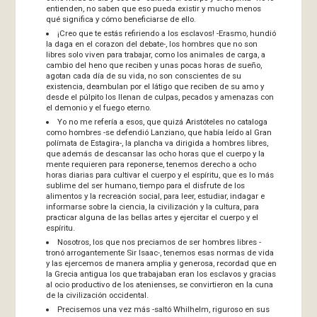
entienden, no saben que eso pueda existir y mucho menos
qué significa y cómo beneficiarse de ello.
¡Creo que te estás refiriendo a los esclavos! -Erasmo, hundió
la daga en el corazon del debate-, los hombres que no son
libres solo viven para trabajar, como los animales de carga, a
cambio del heno que reciben y unas pocas horas de sueño,
agotan cada día de su vida, no son conscientes de su
existencia, deambulan por el látigo que reciben de su amo y
desde el púlpito los llenan de culpas, pecados y amenazas con
el demonio y el fuego eterno.
Yo no me refería a esos, que quizá Aristóteles no cataloga
como hombres -se defendió Lanziano, que había leído al Gran
polímata de Estagira-, la plancha va dirigida a hombres libres,
que además de descansar las ocho horas que el cuerpo y la
mente requieren para reponerse, tenemos derecho a ocho
horas diarias para cultivar el cuerpo y el espíritu, que es lo más
sublime del ser humano, tiempo para el disfrute de los
alimentos y la recreación social, para leer, estudiar, indagar e
informarse sobre la ciencia, la civilización y la cultura, para
practicar alguna de las bellas artes y ejercitar el cuerpo y el
espíritu.
Nosotros, los que nos preciamos de ser hombres libres -
tronó arrogantemente Sir Isaac-, tenemos esas normas de vida
y las ejercemos de manera amplia y generosa, recordad que en
la Grecia antigua los que trabajaban eran los esclavos y gracias
al ocio productivo de los atenienses, se convirtieron en la cuna
de la civilización occidental.
Precisemos una vez más -saltó Whilhelm, riguroso en sus