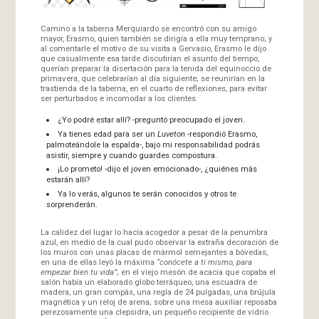
Camino a la taberna Merquiardo se encontró con su amigo
mayor, Erasmo, quien también se dirigía a ella muy temprano; y
al comentarle el motivo de su visita a Gervasio, Erasmo le dijo
que casualmente esa tarde discutirían el asunto del tiempo,
querían preparar la disertación para la tenida del equinoccio de
primavera, que celebrarían al día siguiente; se reunirían en la
trastienda de la taberna, en el cuarto de reflexiones, para evitar
ser perturbados e incomodar a los clientes.
¿Yo podré estar allí? -preguntó preocupado el joven.
Ya tienes edad para ser un
Luveton
-respondió Erasmo,
palmoteándole la espalda-, bajo mi responsabilidad podrás
asistir, siempre y cuando guardes compostura.
¡Lo prometo! -dijo el joven emocionado-, ¿quiénes más
estarán allí?
Ya lo verás, algunos te serán conocidos y otros te
sorprenderán.
La calidez del lugar lo hacía acogedor a pesar de la penumbra
azul, en medio de la cual pudo observar la extraña decoración de
los muros con unas placas de mármol semejantes a bóvedas,
en una de ellas leyó la máxima
“conócete a ti mismo, para
empezar bien tu vida”
; en el viejo mesón de acacia que copaba el
salón había un elaborado globo terráqueo, una escuadra de
madera, un gran compás, una regla de 24 pulgadas, una brújula
magnética y un reloj de arena; sobre una mesa auxiliar reposaba
perezosamente una clepsidra, un pequeño recipiente de vidrio