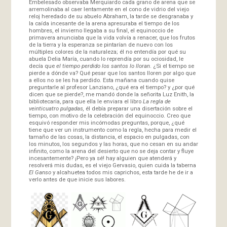
Embelesado observaba Merquiardo cada grano de arena que se
arremolinaba al caer lentamente en el cono de vidrio del viejo
reloj heredado de su abuelo Abraham, la tarde se desgranaba y
la caída incesante de la arena apresuraba el tiempo de los
hombres, el invierno llegaba a su final, el equinoccio de
primavera anunciaba que la vida volvía a renacer, que los frutos
de la tierra y la esperanza se pintarían de nuevo con los
múltiples colores de la naturaleza; él no entendía por qué su
abuela Delia María, cuando lo reprendía por su ociosidad, le
decía que
el tiempo perdido los santos lo lloran
. ¿Si el tiempo se
pierde a dónde va? Qué pesar que los santos lloren por algo que
a ellos no se les ha perdido. Esta mañana cuando quise
preguntarle al profesor Lanziano, ¿qué era el tiempo? y ¿por qué
dicen que se pierde?, me mandó donde la señorita Luz Enith, la
bibliotecaria, para que ella le enviara el libro
La regla de
veinticuatro pulgadas,
él debía preparar una disertación sobre el
tiempo, con motivo de la celebración del equinoccio. Creo que
esquivó responder mis incómodas preguntas, porque, ¿qué
tiene que ver un instrumento como la regla, hecha para medir el
tamaño de las cosas, la distancia, el espacio en pulgadas, con
los minutos, los segundos y las horas, que no cesan en su andar
infinito, como la arena del desierto que no se deja contar y fluye
incesantemente? ¡Pero ya sé! hay alguien que atenderá y
resolverá mis dudas, es el viejo Gervasio, quien cuida la taberna
El Ganso
y alcahuetea todos mis caprichos, esta tarde he de ir a
verlo antes de que inicie sus labores.