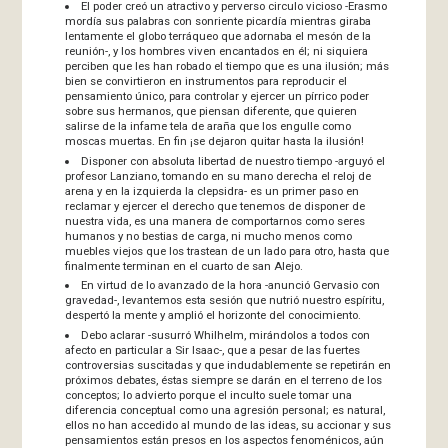
El poder creó un atractivo y perverso circulo vicioso -Erasmo
mordía sus palabras con sonriente picardía mientras giraba
lentamente el globo terráqueo que adornaba el mesón de la
reunión-, y los hombres viven encantados en él; ni siquiera
perciben que les han robado el tiempo que es una ilusión; más
bien se convirtieron en instrumentos para reproducir el
pensamiento único, para controlar y ejercer un pírrico poder
sobre sus hermanos, que piensan diferente, que quieren
salirse de la infame tela de araña que los engulle como
moscas muertas. En fin ¡se dejaron quitar hasta la ilusión!
Disponer con absoluta libertad de nuestro tiempo -arguyó el
profesor Lanziano, tomando en su mano derecha el reloj de
arena y en la izquierda la clepsidra- es un primer paso en
reclamar y ejercer el derecho que tenemos de disponer de
nuestra vida, es una manera de comportarnos como seres
humanos y no bestias de carga, ni mucho menos como
muebles viejos que los trastean de un lado para otro, hasta que
finalmente terminan en el cuarto de san Alejo.
En virtud de lo avanzado de la hora -anunció Gervasio con
gravedad-, levantemos esta sesión que nutrió nuestro espíritu,
despertó la mente y amplió el horizonte del conocimiento.
Debo aclarar -susurró Whilhelm, mirándolos a todos con
afecto en particular a Sir Isaac-, que a pesar de las fuertes
controversias suscitadas y que indudablemente se repetirán en
próximos debates, éstas siempre se darán en el terreno de los
conceptos; lo advierto porque el inculto suele tomar una
diferencia conceptual como una agresión personal; es natural,
ellos no han accedido al mundo de las ideas, su accionar y sus
pensamientos están presos en los aspectos fenoménicos, aún