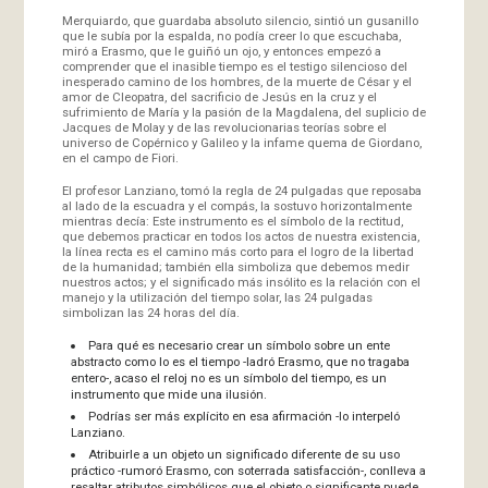
Merquiardo, que guardaba absoluto silencio, sintió un gusanillo
que le subía por la espalda, no podía creer lo que escuchaba,
miró a Erasmo, que le guiñó un ojo, y entonces empezó a
comprender que el inasible tiempo es el testigo silencioso del
inesperado camino de los hombres, de la muerte de César y el
amor de Cleopatra, del sacrificio de Jesús en la cruz y el
sufrimiento de María y la pasión de la Magdalena, del suplicio de
Jacques de Molay y de las revolucionarias teorías sobre el
universo de Copérnico y Galileo y la infame quema de Giordano,
en el campo de Fiori.
El profesor Lanziano, tomó la regla de 24 pulgadas que reposaba
al lado de la escuadra y el compás, la sostuvo horizontalmente
mientras decía: Este instrumento es el símbolo de la rectitud,
que debemos practicar en todos los actos de nuestra existencia,
la línea recta es el camino más corto para el logro de la libertad
de la humanidad; también ella simboliza que debemos medir
nuestros actos; y el significado más insólito es la relación con el
manejo y la utilización del tiempo solar, las 24 pulgadas
simbolizan las 24 horas del día.
Para qué es necesario crear un símbolo sobre un ente
abstracto como lo es el tiempo -ladró Erasmo, que no tragaba
entero-, acaso el reloj no es un símbolo del tiempo, es un
instrumento que mide una ilusión.
Podrías ser más explícito en esa afirmación -lo interpeló
Lanziano.
Atribuirle a un objeto un significado diferente de su uso
práctico -rumoró Erasmo, con soterrada satisfacción-, conlleva a
resaltar atributos simbólicos que el objeto o significante puede