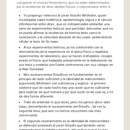
componen el mundo fenoménico, que no están determinados
por la existencia de otros objetos físicos, o relacionados entre sí.
Yo propongo -intervino el joven filosofo Whilhelm, quien
investigaba sobre metafísica, epistemología, lógica y el cálculo
infinitesimal entre otras-, que es indispensable adelantar una
serie de experimentos teóricos que permitan demostrar que no
se puede afirmar la existencia de hechos tales como la
localización y la velocidad absoluta de las cosas -pretendiendo
refutar la tesis de Sir Isaac.
A tus experimentos teóricos, yo los controvierto con la
demostración,de la experiencia en el plano físico y repetidos
experimentos de laboratorio, que se hacen irrefutables -resopló
airado el físico, que trabajaba arduamente en la elaboración de
sus tesis y sostenía una fuerte controversia con sus colegas en
la Real Sociedad.
Mis razonamientos filosóficos se fundamentan en
el
principio de razón suficiente
y
la identidad de indiscernibles
-
argumentó Whilhelm con suficiencia y explicó-: el primero
sostiene que de cada hecho hay una razón que es suficiente
para explicar de qué manera y por qué razón es tal cual es, y no
de otra forma diferente.
Trato de entender lo que dices, pero me parece obvio -latió
Isaac, demeritando el razonamiento del filósofo -, tal vez tu
segunda tesis, que aún no hemos escuchado sea más
convincente.
El segundo razonamiento es
la identidad de indiscernibles
-
se defendió acalorado el joven filósofo que también venía
preparado para el debate y exploró-, ello indica que si no hay