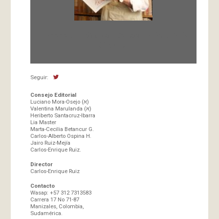
Fundada en 1966 por Carlos-Enrique Ruiz,
Director
Seguir:
Consejo Editorial
Luciano Mora-Osejo (א)
Valentina Marulanda (א)
Heriberto Santacruz-Ibarra
Lia Master
Marta-Cecilia Betancur G.
Carlos-Alberto Ospina H.
Jairo Ruiz-Mejía
Carlos-Enrique Ruiz.
Director
Carlos-Enrique Ruiz
Contacto
Wasap: +57 312 7313583
Carrera 17 No 71-87
Manizales, Colombia,
Sudamérica.