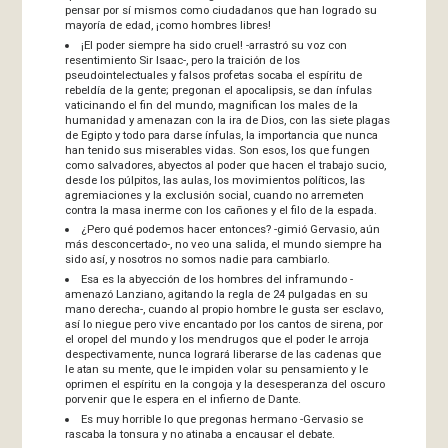
pensar por sí mismos como ciudadanos que han logrado su
mayoría de edad, ¡como hombres libres!
¡El poder siempre ha sido cruel! -arrastró su voz con
resentimiento Sir Isaac-, pero la traición de los
pseudointelectuales y falsos profetas socaba el espíritu de
rebeldía de la gente; pregonan el apocalipsis, se dan ínfulas
vaticinando el fin del mundo, magnifican los males de la
humanidad y amenazan con la ira de Dios, con las siete plagas
de Egipto y todo para darse ínfulas, la importancia que nunca
han tenido sus miserables vidas. Son esos, los que fungen
como salvadores, abyectos al poder que hacen el trabajo sucio,
desde los púlpitos, las aulas, los movimientos políticos, las
agremiaciones y la exclusión social, cuando no arremeten
contra la masa inerme con los cañones y el filo de la espada.
¿Pero qué podemos hacer entonces? -gimió Gervasio, aún
más desconcertado-, no veo una salida, el mundo siempre ha
sido así, y nosotros no somos nadie para cambiarlo.
Esa es la abyección de los hombres del inframundo -
amenazó Lanziano, agitando la regla de 24 pulgadas en su
mano derecha-, cuando al propio hombre le gusta ser esclavo,
así lo niegue pero vive encantado por los cantos de sirena, por
el oropel del mundo y los mendrugos que el poder le arroja
despectivamente, nunca logrará liberarse de las cadenas que
le atan su mente, que le impiden volar su pensamiento y le
oprimen el espíritu en la congoja y la desesperanza del oscuro
porvenir que le espera en el infierno de Dante.
Es muy horrible lo que pregonas hermano -Gervasio se
rascaba la tonsura y no atinaba a encausar el debate.