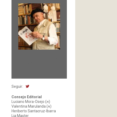
Fundada en 1966 por
Carlos-Enrique Ruiz,
Director
Seguir:
Consejo Editorial
Luciano Mora-Osejo (א)
Valentina Marulanda (א)
Heriberto Santacruz-Ibarra
Lia Master