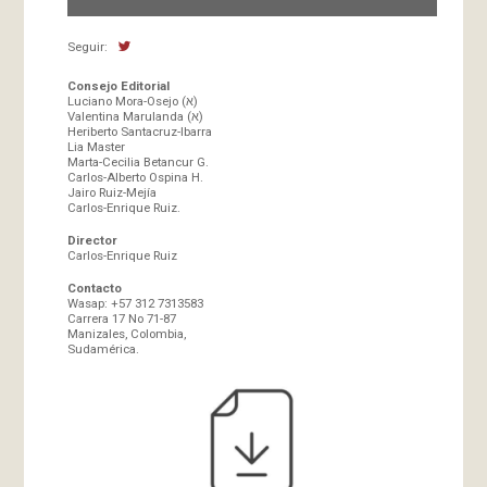
Seguir:
Consejo Editorial
Luciano Mora-Osejo (א)
Valentina Marulanda (א)
Heriberto Santacruz-Ibarra
Lia Master
Marta-Cecilia Betancur G.
Carlos-Alberto Ospina H.
Jairo Ruiz-Mejía
Carlos-Enrique Ruiz.
Director
Carlos-Enrique Ruiz
Contacto
Wasap: +57 312 7313583
Carrera 17 No 71-87
Manizales, Colombia,
Sudamérica.