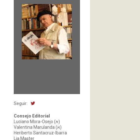
Fundada en 1966 por
Carlos-Enrique Ruiz,
Director
Seguir:
Consejo Editorial
Luciano Mora-Osejo (א)
Valentina Marulanda (א)
Heriberto Santacruz-Ibarra
Lia Master