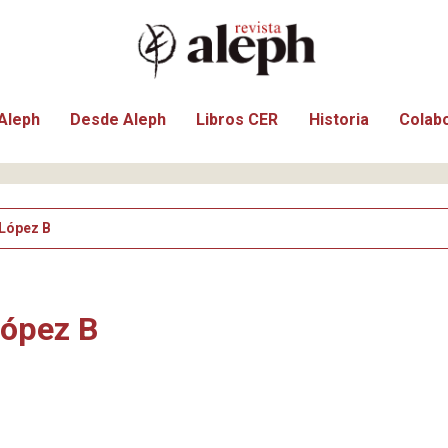
Aleph
Desde Aleph
Libros CER
Historia
Colab
López B
López B