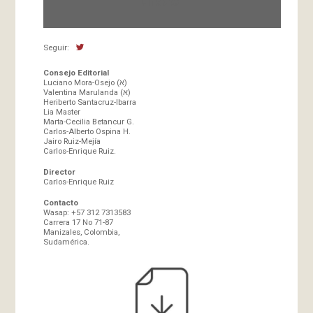
Director
Seguir:
Consejo Editorial
Luciano Mora-Osejo (א)
Valentina Marulanda (א)
Heriberto Santacruz-Ibarra
Lia Master
Marta-Cecilia Betancur G.
Carlos-Alberto Ospina H.
Jairo Ruiz-Mejía
Carlos-Enrique Ruiz.
Director
Carlos-Enrique Ruiz
Contacto
Wasap: +57 312 7313583
Carrera 17 No 71-87
Manizales, Colombia,
Sudamérica.