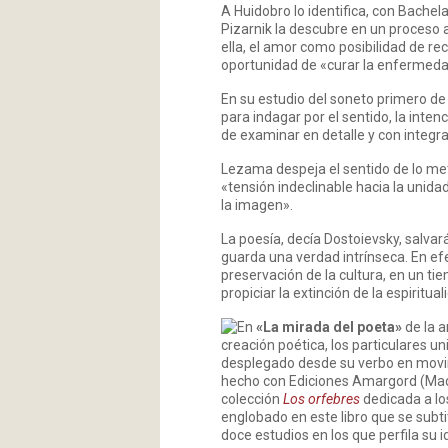
A Huidobro lo identifica, con Bache
Pizarnik la descubre en un proceso a
ella, el amor como posibilidad de r
oportunidad de «curar la enfermedad
En su estudio del soneto primero d
para indagar por el sentido, la inten
de examinar en detalle y con integr
Lezama despeja el sentido de lo me
«tensión indeclinable hacia la unid
la imagen».
La poesía, decía Dostoievsky, salvar
guarda una verdad intrínseca. En efe
preservación de la cultura, en un 
propiciar la extinción de la espirituali
En
«La mirada del poeta»
de la a
creación poética, los particulares 
desplegado desde su verbo en movimi
hecho con Ediciones Amargord (Madr
colección
Los orfebres
dedicada a los
englobado en este libro que se subti
doce estudios en los que perfila su 