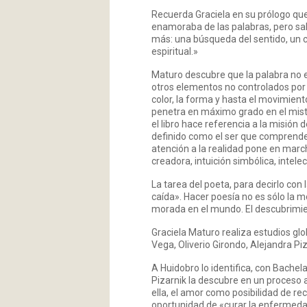
Recuerda Graciela en su prólogo qu
enamoraba de las palabras, pero sab
más: una búsqueda del sentido, un
espiritual.»
Maturo descubre que la palabra no 
otros elementos no controlados por l
color, la forma y hasta el movimiento
penetra en máximo grado en el miste
el libro hace referencia a la misión 
definido como el ser que comprende
atención a la realidad pone en march
creadora, intuición simbólica, intelec
La tarea del poeta, para decirlo con
caída». Hacer poesía no es sólo la mo
morada en el mundo. El descubrimi
Graciela Maturo realiza estudios gl
Vega, Oliverio Girondo, Alejandra Piz
A Huidobro lo identifica, con Bache
Pizarnik la descubre en un proceso a
ella, el amor como posibilidad de r
oportunidad de «curar la enfermedad