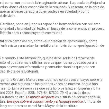
lard, como «un poeta de la imaginación aérea». La poesía de Alejandra
rduo «hacia el ser escondido de la realidad». Y rescata, en la obra de
ecuperar al desesperado, a quien padece en soledad, y como
 de vivir».
e Garcilaso, pone en juego su capacidad hermenéutica con reclamo
cionalidad y la unidad del texto, en busca de la coherencia, en proceso
alidad la obra, reconstruyendo ese mundo.
tafórico como asedio, como «superación de oposiciones», como
ad entrevista y ansiada»; la metáfora también como «prefiguración de
á al mundo. Esta afirmación, que no debe ser leída literalmente,
cto, el poetizar es la última reserva que nos ha quedado para la
tiempo de excesos informativos y comunicacionales que parecen
dad. (Nota de la Editorial).
rgentina Graciela Maturo nos topamos con breves ensayos sobre la
universos que algunas de las grandes voces de nuestra lengua han
ento. Es la primera vez que este libro ve la luz en España y lo ha
id 2008, España; ISBN: 978-84-87302-79-4) a través de su
 autores de allá.
La mirada del poeta
es el título del primer capítulo,
tula:
Ensayos sobre el conocimiento y el lenguaje poético
. Un total de
idea y compromiso con el Arte Mayor de la escritura.