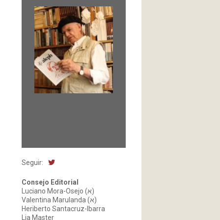
Fundada en 1966 por
Carlos-Enrique Ruiz,
Director
Seguir:
Consejo Editorial
Luciano Mora-Osejo (א)
Valentina Marulanda (א)
Heriberto Santacruz-Ibarra
Lia Master