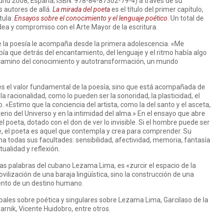
id 2008, España; ISBN: 978-84-87302-79-4) a través de su
 autores de allá.
La mirada del poeta
es el título del primer capítulo,
tula:
Ensayos sobre el conocimiento y el lenguaje poético
. Un total de
idea y compromiso con el Arte Mayor de la escritura.
e la poesía le acompaña desde la primera adolescencia. «Me
ía que detrás del encantamiento, del lenguaje y el ritmo había algo
 camino del conocimiento y autotransformación, un mundo
es el valor fundamental de la poesía, sino que está acompañada de
a racionalidad, como lo pueden ser la sonoridad, la plasticidad, el
. «Estimo que la conciencia del artista, como la del santo y el asceta,
rio del Universo y en la intimidad del alma.» En el ensayo que abre
del poeta, dotado con el don de ver lo invisible. Si el hombre puede ser
, el poeta es aquel que contempla y crea para comprender. Su
a todas sus facultades: sensibilidad, afectividad, memoria, fantasía
tualidad y reflexión.
 las palabras del cubano Lezama Lima, es «zurcir el espacio de la
vilización de una baraja lingüística, sino la construcción de una
ento de un destino humano.
obales sobre poética y singulares sobre Lezama Lima, Garcilaso de la
arnik, Vicente Huidobro, entre otros.