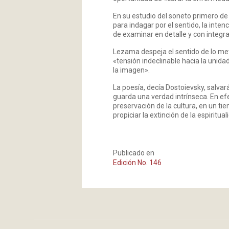
En su estudio del soneto primero d
para indagar por el sentido, la inten
de examinar en detalle y con integr
Lezama despeja el sentido de lo me
«tensión indeclinable hacia la unid
la imagen».
La poesía, decía Dostoievsky, salvar
guarda una verdad intrínseca. En efe
preservación de la cultura, en un 
propiciar la extinción de la espirituali
Publicado en
Edición No. 146