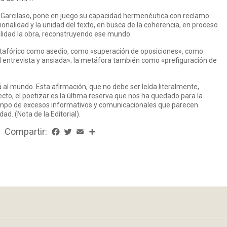
e Garcilaso, pone en juego su capacidad hermenéutica con reclamo
cionalidad y la unidad del texto, en busca de la coherencia, en proceso
alidad la obra, reconstruyendo ese mundo.
tafórico como asedio, como «superación de oposiciones», como
ad entrevista y ansiada»; la metáfora también como «prefiguración de
á al mundo. Esta afirmación, que no debe ser leída literalmente,
cto, el poetizar es la última reserva que nos ha quedado para la
tiempo de excesos informativos y comunicacionales que parecen
dad. (Nota de la Editorial).
Compartir:
Facebook
Twitter
Email
Share