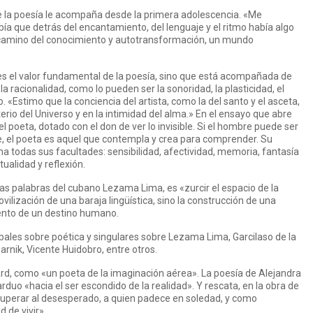
e la poesía le acompaña desde la primera adolescencia. «Me
ía que detrás del encantamiento, del lenguaje y el ritmo había algo
 camino del conocimiento y autotransformación, un mundo
es el valor fundamental de la poesía, sino que está acompañada de
a racionalidad, como lo pueden ser la sonoridad, la plasticidad, el
. «Estimo que la conciencia del artista, como la del santo y el asceta,
rio del Universo y en la intimidad del alma.» En el ensayo que abre
del poeta, dotado con el don de ver lo invisible. Si el hombre puede ser
, el poeta es aquel que contempla y crea para comprender. Su
a todas sus facultades: sensibilidad, afectividad, memoria, fantasía
tualidad y reflexión.
 las palabras del cubano Lezama Lima, es «zurcir el espacio de la
vilización de una baraja lingüística, sino la construcción de una
ento de un destino humano.
obales sobre poética y singulares sobre Lezama Lima, Garcilaso de la
arnik, Vicente Huidobro, entre otros.
lard, como «un poeta de la imaginación aérea». La poesía de Alejandra
rduo «hacia el ser escondido de la realidad». Y rescata, en la obra de
ecuperar al desesperado, a quien padece en soledad, y como
 de vivir».