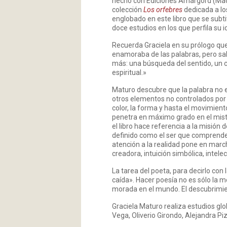
hecho con Ediciones Amargord (Madr
colección
Los orfebres
dedicada a los
englobado en este libro que se subti
doce estudios en los que perfila su 
Recuerda Graciela en su prólogo qu
enamoraba de las palabras, pero sab
más: una búsqueda del sentido, un
espiritual.»
Maturo descubre que la palabra no 
otros elementos no controlados por l
color, la forma y hasta el movimiento
penetra en máximo grado en el miste
el libro hace referencia a la misión 
definido como el ser que comprende
atención a la realidad pone en march
creadora, intuición simbólica, intelec
La tarea del poeta, para decirlo con
caída». Hacer poesía no es sólo la mo
morada en el mundo. El descubrimi
Graciela Maturo realiza estudios gl
Vega, Oliverio Girondo, Alejandra Piz