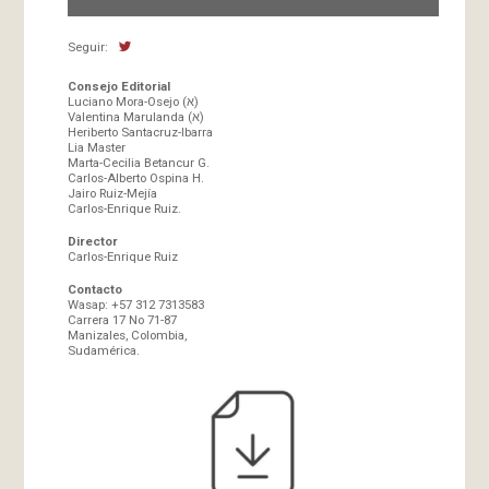
Seguir:
Consejo Editorial
Luciano Mora-Osejo (א)
Valentina Marulanda (א)
Heriberto Santacruz-Ibarra
Lia Master
Marta-Cecilia Betancur G.
Carlos-Alberto Ospina H.
Jairo Ruiz-Mejía
Carlos-Enrique Ruiz.
Director
Carlos-Enrique Ruiz
Contacto
Wasap: +57 312 7313583
Carrera 17 No 71-87
Manizales, Colombia,
Sudamérica.