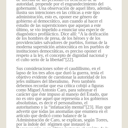
autoridad, propende por el engrandecimiento del
gobernante. Una observación de aquel libro, además,
ilustra sus intenciones en las críticas a este tipo
administración, esto es, oponer ese género de
gobierno al democrático, aun cuando al hacer el
estudio de las supersticiones que aquejan a este
último, se vio impelido a enunciar una especie de
diagnóstico profiláctico. Dice allí: “A la deificación
de los hombres de presa, de los héroes y de los
providenciales salvadores de pueblos, formas de la
moderna superstición aristocrática en los pueblos de
instituciones democráticas, es preciso oponer el
respeto a la ley, el concepto de dignidad nacional y
el culto serio de la libertad”
[22].
Sus consideraciones sobre el caudillismo, en el
lapso de los tres años que duró la guerra, tenía el
objetivo evidente de cuestionar la autoridad de los
jefes militares del liberalismo. Pero también
debemos recordar que esa crítica cobijó a figuras
como Miguel Antonio Caro, para subrayar el
carácter que éste impuso al manejo del Estado, que
no es otro que aquel que representa a los gobiernos
absolutistas, es decir el personalismo, el
autoritarismo y la “infatuación mental”
[23]. Hay que
advertir que todas las anomalías que enumera en el
artículo que dedicó como balance de la
Administración de Caro, se explican, según Torres,
por la índole del régimen que instauró la