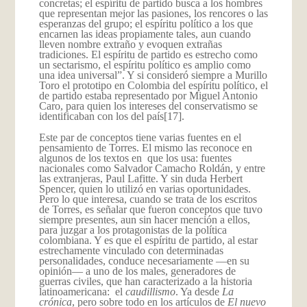
concretas; el espíritu de partido busca a los hombres
que representan mejor las pasiones, los rencores o las
esperanzas del grupo; el espíritu político a los que
encarnen las ideas propiamente tales, aun cuando
lleven nombre extraño y evoquen extrañas
tradiciones. El espíritu de partido es estrecho como
un sectarismo, el espíritu político es amplio como
una idea universal”. Y si consideró siempre a Murillo
Toro el prototipo en Colombia del espíritu político, el
de partido estaba representado por Miguel Antonio
Caro, para quien los intereses del conservatismo se
identificaban con los del país
[17].
Este par de conceptos tiene varias fuentes en el
pensamiento de Torres. El mismo las reconoce en
algunos de los textos en que los usa: fuentes
nacionales como Salvador Camacho Roldán, y entre
las extranjeras, Paul Lafitte. Y sin duda Herbert
Spencer, quien lo utilizó en varias oportunidades.
Pero lo que interesa, cuando se trata de los escritos
de Torres, es señalar que fueron conceptos que tuvo
siempre presentes, aun sin hacer mención a ellos,
para juzgar a los protagonistas de la política
colombiana. Y es que el espíritu de partido, al estar
estrechamente vinculado con determinadas
personalidades, conduce necesariamente —en su
opinión— a uno de los males, generadores de
guerras civiles, que han caracterizado a la historia
latinoamericana: el
caudillismo
. Ya desde
La
crónica
, pero sobre todo en los artículos de
El nuevo