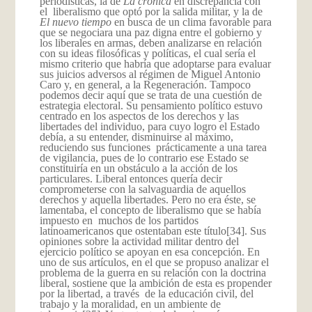
periodísticas, la de
La crónica
en discrepancia con
el liberalismo que optó por la salida militar, y la de
El nuevo tiempo
en busca de un clima favorable para
que se negociara una paz digna entre el gobierno y
los liberales en armas, deben analizarse en relación
con su ideas filosóficas y políticas, el cual sería el
mismo criterio que habría que adoptarse para evaluar
sus juicios adversos al régimen de Miguel Antonio
Caro y, en general, a la Regeneración. Tampoco
podemos decir aquí que se trata de una cuestión de
estrategia electoral. Su pensamiento político estuvo
centrado en los aspectos de los derechos y las
libertades del individuo, para cuyo logro el Estado
debía, a su entender, disminuirse al máximo,
reduciendo sus funciones prácticamente a una tarea
de vigilancia, pues de lo contrario ese Estado se
constituiría en un obstáculo a la acción de los
particulares. Liberal entonces quería decir
comprometerse con la salvaguardia de aquellos
derechos y aquella libertades. Pero no era éste, se
lamentaba, el concepto de liberalismo que se había
impuesto en muchos de los partidos
latinoamericanos que ostentaban este título
[34]. Sus
opiniones sobre la actividad militar dentro del
ejercicio político se apoyan en esa concepción. En
uno de sus artículos, en el que se propuso analizar el
problema de la guerra en su relación con la doctrina
liberal, sostiene que la ambición de esta es propender
por la libertad, a través de la educación civil, del
trabajo y la moralidad, en un ambiente de