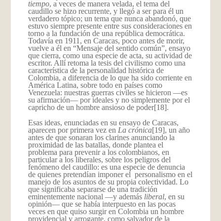
tiempo
, a veces de manera velada, el tema del
caudillo se hizo recurrente, y llegó a ser para él un
verdadero tópico; un tema que nunca abandonó, que
estuvo siempre presente entre sus consideraciones en
torno a la fundación de una república democrática.
Todavía en 1911, en Caracas, poco antes de morir,
vuelve a él en “Mensaje del sentido común”, ensayo
que cierra, como una especie de acta, su actividad de
escritor. Allí retoma la tesis del civilismo como una
característica de la personalidad histórica de
Colombia, a diferencia de lo que ha sido corriente en
América Latina, sobre todo en países como
Venezuela: nuestras guerras civiles se hicieron —es
su afirmación— por ideales y no simplemente por el
capricho de un hombre ansioso de poder
[18].
Esas ideas, enunciadas en su ensayo de Caracas,
aparecen por primera vez en
La crónica
[19], un año
antes de que sonaran los clarines anunciando la
proximidad de las batallas, donde plantea el
problema para prevenir a los colombianos, en
particular a los liberales, sobre los peligros del
fenómeno del caudillo: es una especie de denuncia
de quienes pretendían imponer el personalismo en el
manejo de los asuntos de su propia colectividad. Lo
que significaba separarse de una tradición
eminentemente nacional —y además
liberal
, en su
opinión— que se había interpuesto en las pocas
veces en que quiso surgir en Colombia un hombre
providencial y arrogante, como salvador de la