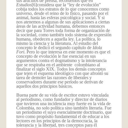
sus artículos de prensa, recordemos que en
Estudios
[6]considera que la “ley de evolución”
cobija todos los estratos de lo que conocemos como
universo, desde el reino de lo físico, pasando por el
animal, hasta las esferas psicológica y social. Y si
nos atenemos a algunas de sus
aplicaciones a ciertas
áreas de las actividad humana, debemos entonces
decir que para Torres toda forma de organización de
la sociedad, como también todo sistema de expresión
humana, obedecen a aquella ley. La política, lo
mismo la ciencia y la literatura. Al estudio del
concepto le dedicó el segundo capítulo de
Idola
Fori
. Pero lo que interesa en este momento es que el
concepto de evolución le fue esencial en sus
argumentos contra el dogmatismo y la intolerancia
que se respiraba en el ambiente colombiano al
finalizar el siglo XIX. Todos los demás conceptos
que tejen el esquema ideológico con que afrontó su
tarea de demoler las razones de liberales y
conservadores durante ese período se derivan de
aquellos dos principios básicos.
Buena parte de su vida de escritor estuvo vinculada
al periodismo, como fundador y director de diarios
que tuvieron una incidencia muy fuerte en la vida de
Colombia, no solo política sino también literaria. Fue
un periodismo el suyo esencialmente doctrinario, que
tuvo como propósito fundamental el de educar a los
lectores en los principios de la democra­cia, la
tolerancia y la libertad, tres conceptos para él