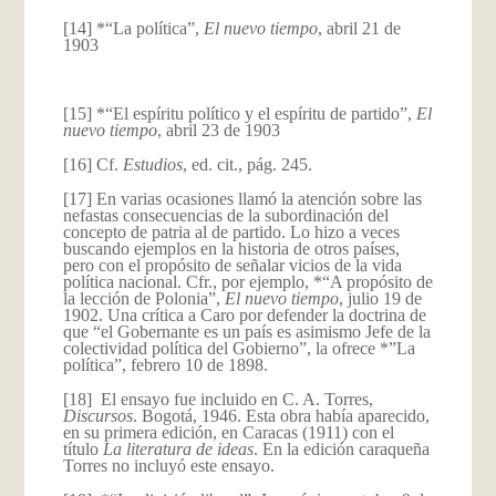
[14] *“La política”,
El nuevo tiempo
, abril 21 de
1903
[15] *“El espíritu político y el espíritu de partido”,
El
nuevo tiempo
, abril 23 de 1903
[16] Cf.
Estudios
, ed. cit., pág. 245.
[17] En varias ocasiones llamó la atención sobre las
nefastas consecuencias de la subordinación del
concepto de patria al de partido. Lo hizo a veces
buscando ejemplos en la historia de otros países,
pero con el propósito de señalar vicios de la vida
política nacional. Cfr., por ejemplo, *“A propósito de
la lección de Polonia”,
El nuevo tiempo
, julio 19 de
1902. Una crítica a Caro por defender la doctrina de
que “el Gobernante es un país es asimismo Jefe de la
colectividad política del Gobierno”, la ofrece *”La
política”, febrero 10 de 1898.
[18] El ensayo fue incluido en C. A. Torres,
Discursos
. Bogotá, 1946. Esta obra había aparecido,
en su primera edición, en Caracas (1911) con el
título
La literatura de ideas
. En la edición caraqueña
Torres no incluyó este ensayo.