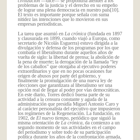
civilización
—dice— se propondría atender a los
problemas de la justicia y el derecho en su empeño
de lograr una plena democracia en nuestro país
[10].
El texto es importante porque señala con suma
nitidez las intenciones que lo movieron en sus
empresas periodísticas.
La tarea que asumió en
La crónica
(fundada en 1897
y clausurada en 1899, cuando viajó a Europa, como
secretario de Nicolás Esguerra) estuvo dirigida a la
divulgación y defensa de los programas por los que
comba­tía el libera­lismo durante aquellos años de
vuelta de siglo: la libertad de prensa; la aboli­ción de
la pena de muerte; la derogación­ de la llamada “ley
de los caballos” que otorgaba al ejecu­tivo poderes
extraor­dinarios y que en no pocas oca­siones fue
origen de abusos por parte del gobierno, y
finalmente la promulga­ción­ de una nueva ley de
elecciones que garantizara al liberalismo ser una
opción real de llegar al poder por vías democráticas.
En este diario, Torres dedicó buena parte de su
actividad a la censura constante y aguda de la
administración que presidía Miguel Antonio Caro y
al carácter personalista del ejecutivo que impusieron
los regímenes de la Regeneración. La fundación, en
1902, de
El nuevo tiempo
, periódico que siguió la
misma orien­ta­ción de
La crónica
, da comienzo a un
segundo momento de sus actividades en el campo
del periodismo y sobre todo de su participación
política durante los años de la confrontación armada,