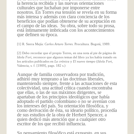
la herencia recibida y las nuevas orientaciones
culturales que luchaban por imponerse entre
nosotros. En Torres esa ten­sión se revela en su forma
más intensa y además con clara conciencia de los
beneficios que podían obtenerse de su aceptación en
el campo de las ideas. Su obra, sobre todo su prosa,
está íntimamente imbricada con los acontecimientos
que definen su época.
[1] R. Sierra Mejía:
Carlos
Arturo Torres
. Procultura. Bogotá, 1989.
[2] Debo recordar que el propio Torres, en una nota al pie de página de
Idola Fori
, reconoce que algunos temas del libro ya los había tratado en
los artículos publicados en
La crónica
y
El nuevo tiempo
(
Idola Fori
,
Valencia, s. f. [1909], pags. 182 s.)
Aunque de familia conservadora por tradición,
adhirió muy temprano a las doctrinas liberales,
manteniendo siempre, frente a las actuaciones de esta
colectividad, una actitud crítica cuando encontraba
que ellas, o las de sus máximos dirigentes, se
apartaban de los principios ideológicos que había
adoptado el partido colombiano o no se avenían con
los intereses del país. Su orientación filosófica, y
como derivación de ésta, su ideario político, procedía
de sus estudios de la obra de Herbert Spencer, a
quien dedicó más atención que a cualquier otro
escritor de los que recibió influencia.
Su pensamiento filosófico está expuesto, en sus