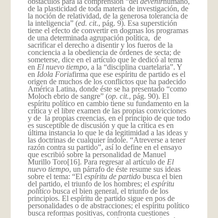
obstáculos para la comprensión “del
devenir
humano,
de la plasticidad de toda materia de investigación, de
la noción de relatividad, de la generosa tolerancia de
la inteligencia” (
ed. cit
., pág. 9). Esa superstición
tiene el efecto de convertir en dogmas los programas
de una determinada agrupación política, de
sacrificar el derecho a disentir y los fueros de la
conciencia a la obediencia de órdenes de secta; de
someterse, dice en el artículo que le dedicó al tema
en
El nuevo tiempo
, a la “disciplina cuartelaria”. Y
en
Idola Fori
afirma que ese espíritu de partido es el
origen de muchos de los conflictos que ha padecido
América Latina, donde éste se ha presentado “como
Moloch ebrio de sangre” (
op. cit.
, pág. 90). El
espíritu político en cambio tiene su fundamento en la
crítica y el libre examen de las propias convicciones
y de la propias creencias, en el principio de que todo
es susceptible de discusión y que la crítica es en
última instancia lo que le da legitimidad a las ideas y
las doctrinas de cualquier índole. “Atreverse a tener
razón contra su partido”, así lo define en el ensayo
que escribió sobre la personalidad de Manuel
Murillo Toro
[16]. Para regresar al artículo de
El
nuevo tiempo
, un párrafo de éste resume sus ideas
sobre el tema: “El
espíritu de partido
busca el bien
del partido, el triunfo de los hombres; el
espíritu
político
busca el bien general, el triunfo de los
principios. El espíritu de partido sigue en pos de
personalidades o de abstracciones; el espíritu político
busca reformas positivas, confronta cuestiones