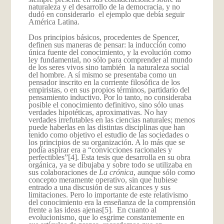
naturaleza y el desarrollo de la democracia, y no
dudó en considerarlo el ejemplo que debía seguir
América Latina.
Dos principios básicos, procedentes de Spencer,
definen sus maneras de pensar: la inducción como
única fuente del conocimiento, y la evolución como
ley fundamental, no sólo para comprender al mundo
de los seres vivos sino también la naturaleza social
del hombre. A sí mismo se presentaba como un
pensador inscrito en la corriente filosófica de los
empiristas, o en sus propios términos, partidario del
pensamiento inductivo. Por lo tanto, no consideraba
posible el conocimiento definitivo, sino sólo unas
verdades hipotéticas, aproximativas. No hay
verdades irrefutables en las ciencias naturales; menos
puede haberlas en las distintas disciplinas que han
tenido como objetivo el estudio de las sociedades o
los principios de su organización. A lo más que se
podía aspirar era a “convicciones racionales y
perfectibles”
[4]. Esta tesis que desarrolla en su obra
orgánica, ya se dibujaba y sobre todo se utilizaba en
sus colaboraciones de
La crónica
, aunque sólo como
concepto meramente operativo, sin que hubiese
entrado a una discusión de sus alcances y sus
limitaciones. Pero lo importante de este relativismo
del conocimiento era la enseñanza de la comprensión
frente a las ideas ajenas
[5]. En cuanto al
evolucionismo, que lo esgrime constantemente en