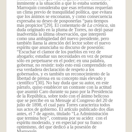
inminente a la situación a que lo estaba sometido.
Marroquín consideraba que esas reformas requerían
un clima previo de tranquilidad política, que evitara
que los ánimos se enconaran, y como consecuencia
expresaba su deseo de posponerlas “para tiempos
más propicios”
[29]. El comentario de
La crónica
, sin
duda originado en la pluma de Torres, no dejó pasar
inadvertida la última observación, que interpretó
como una ambigüedad del nuevo presidente, pero
también llama la atención del lector sobre el nuevo
espíritu que anunciaba su discurso de posesión:
“Escuchar el clamor de los pueblos en vez de
ahogarlo; estudiar sus necesidades en vez de pensar
sólo en perpetuarse en el poder; en una palabra,
gobernar, no resistir: todo esto está comprendido en
esa verdadera declaración de respeto a los
gobernados, y es también un reconocimiento de la
libertad de prensa en su concepto más elevado y
científico”
[30]. No hay duda que su autor, en este
párrafo, quiso establecer un contraste con la actitud
que asumió Caro durante su paso por la Presidencia
de la República, sobre todo con el ánimo belicoso
que se percibe en su Mensaje al Congreso del 20 de
julio de 1898, el cual para Torres caracteriza todos
sus actos de gobierno. El artículo publicado dos días
antes, el 7 de agosto, titulado “La Administración
que termina hoy”, contrasta por su acidez con el
espíritu moderado, y en especial por su franco
optimismo, del que dedicó a la posesión de
Marroquín.