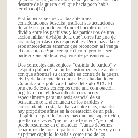
desastre de la guerra civil que hacía poco había
terminado
[14].
Podría pensarse que con las anteriores
consideraciones buscaba justificar sus actuaciones
durante ese período en el que el liberalismo se
dividió entre los pacifistas y los partidarios de una
acción militar, división de la que Torres fue uno de
los protagonistas más responsables. Pero más allá de
esos antecedentes tenemos que reconocer, así venga
el concepto de Spencer, que él entró pronto a ser
parte sustancial de su esquema de pensamiento.
Dos conceptos antagónicos, “espíritu de partido” y
“espíritu político”, serán los instrumentos de análisis
con que afrontará su campaña en contra de la guerra
civil y de la orientación que se le estaba dando en
Colombia a la política a finales del siglo XIX. El
primero de estos conceptos tiene una connotación
negativa para el desarrollo democrático y
especialmente para una tesis esencial de su
pensamiento: la alternancia de los partidos y,
concomitante a esta, la alianza entre ellos, cuando
hay propósitos afines en la orientación de un país.
“Espíritu de partido” no es más que una superstición,
que llama a veces “prejuicio de bandería”, el cual
puede resumirse en el mandato: “Jamás debemos
separarnos de nuestro partido”
[15].
Idola Fori
, ya en
su primer capítulo, lo señala como uno de los