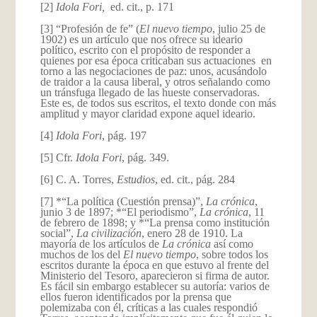
[2]
Idola Fori,
ed. cit., p. 171
[3] “Profesión de fe” (
El nuevo tiempo
, julio 25 de
1902) es un artículo que nos ofrece su ideario
político, escrito con el propósito de responder a
quienes por esa época criticaban sus actuaciones en
torno a las negociaciones de paz: unos, acusándolo
de traidor a la causa liberal, y otros señalando como
un tránsfuga llegado de las hueste conservadoras.
Este es, de todos sus escritos, el texto donde con más
amplitud y mayor claridad expone aquel ideario.
[4]
Idola Fori
, pág. 197
[5] Cfr.
Idola Fori
, pág. 349.
[6] C. A. Torres,
Estudios
, ed. cit., pág. 284
[7] *“La política (Cuestión prensa)”,
La crónica
,
junio 3 de 1897; *“El periodismo”,
La crónica
, 11
de febrero de 1898; y *“La prensa como institución
social”,
La civilización
, enero 28 de 1910. La
mayoría de los artículos de
La crónica
así como
muchos de los del
El nuevo tiempo
, sobre todos los
escritos durante la época en que estuvo al frente del
Ministerio del Tesoro, aparecieron si firma de autor.
Es fácil sin embargo establecer su autoría: varios de
ellos fueron identificados por la prensa que
polemizaba con él, críticas a las cuales respondió