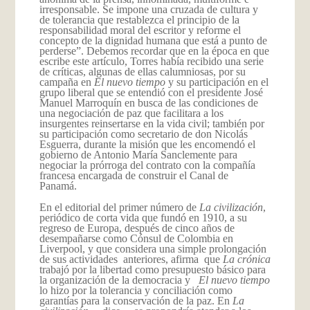
irresponsable. Se impone una cruzada de cultura y
de tolerancia que restablezca el principio de la
responsabilidad moral del escritor y reforme el
concepto de la dignidad humana que está a punto de
perderse”. Debemos recordar que en la época en que
escribe este artículo, Torres había recibido una serie
de críticas, algunas de ellas calumniosas, por su
campaña en
El nuevo tiempo
y su participación en el
grupo liberal que se entendió con el presidente José
Manuel Marroquín en busca de las condiciones de
una negociación de paz que facilitara a los
insurgentes reinsertarse en la vida civil; también por
su participación como secretario de don Nicolás
Esguerra, durante la misión que les encomendó el
gobierno de Antonio María Sanclemente para
negociar la prórroga del contrato con la compañía
francesa encargada de construir el Canal de
Panamá.
En el editorial del primer número de
La civilización
,
periódico de corta vida que fundó en 1910, a su
regreso de Europa, después de cinco años de
desempañarse como Cónsul de Colombia en
Liverpool, y que considera una simple prolongación
de sus actividades anteriores, afirma que
La crónica
trabajó por la libertad como presupuesto básico para
la organización de la democracia y
El nuevo tiempo
lo hizo por la tolerancia y conciliación como
garantías para la conservación de la paz. En
La