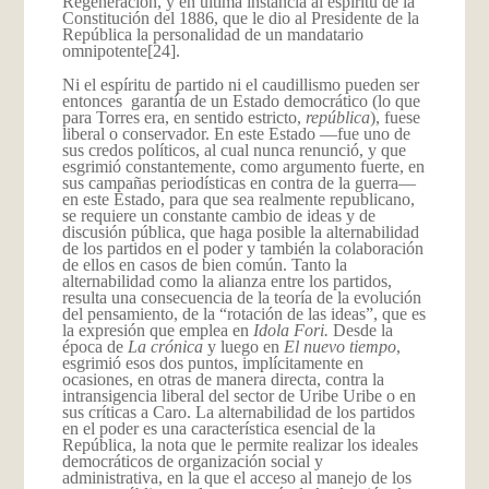
Regeneración, y en última instancia al espíritu de la
Constitución del 1886, que le dio al Presidente de la
República la personalidad de un mandatario
omnipotente
[24].
Ni el espíritu de partido ni el caudillismo pueden ser
entonces garantía de un Estado democrático (lo que
para Torres era, en sentido estricto,
república
), fuese
liberal o conservador. En este Estado —fue uno de
sus credos políticos, al cual nunca renunció, y que
esgrimió constantemente, como argumento fuerte, en
sus campañas periodísticas en contra de la guerra—
en este Estado, para que sea realmente republicano,
se requiere un constante cambio de ideas y de
discusión pública, que haga posible la alternabilidad
de los partidos en el poder y también la colaboración
de ellos en casos de bien común. Tanto la
alternabilidad como la alianza entre los partidos,
resulta una consecuencia de la teoría de la evolución
del pensamiento, de la “rotación de las ideas”, que es
la expresión que emplea en
Idola Fori.
Desde la
época de
La crónica
y luego en
El nuevo tiempo
,
esgrimió esos dos puntos, implícitamente en
ocasiones, en otras de manera directa, contra la
intransigencia liberal del sector de Uribe Uribe o en
sus críticas a Caro. La alternabilidad de los partidos
en el poder es una característica esencial de la
República, la nota que le permite realizar los ideales
democráticos de organización social y
administrativa, en la que el acceso al manejo de los