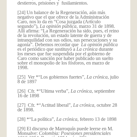
destierros, prisiones y fusilamientos.
[24] Un balance de la Regeneración, aún más
negativo que el que ofrece de la Administración
Caro, nos lo da en “Cosa juzgada (Artículo
segundo”),
La opinión pública
, marzo 31 de 1898.
Allí afirma: “La Regeneración ha sido, pues, el reino
de la revolución, un estado latente de guerra y de
intranquilidad con sus odios, sus persecuciones y su
agonía”. Debemos recordar que
La opinión pública
es el periódico que sustituyó a
La crónica
durante
los meses que fue suspendida por el gobierno de
Caro como sanción por haber publicado un suelto
sobre el monopolio de los fósforos, en marzo de
1998.
[25] Ver *“Los gobiernos fuertes”,
La crónica
, julio
8 de 1897
[26] Cfr. *“Ultima verba”,
La crónica
, septiembre
16 de 1898
[27] Cfr. *“Actitud liberal”,
La crónica
, octubre 28
de 1898.
[28] *“La política”,
La crónica
, febrero 13 de 1898
[29] El discurso de Marroquín puede leerse en M.
Monsalve:
Colombia: Posesiones presidenciales