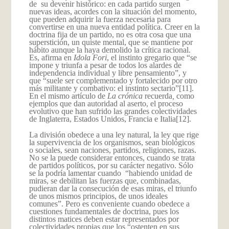
de su devenir histórico: en cada partido surgen
nuevas ideas, acordes con la situación del momento,
que pueden adquirir la fuerza necesaria para
convertirse en una nueva entidad política. Creer en la
doctrina fija de un partido, no es otra cosa que una
superstición, un quiste mental, que se mantiene por
hábito aunque la haya demolido la crítica racional.
Es, afirma en
Idola Fori
, el instinto gregario que “se
impone y triunfa a pesar de todos los alardes de
independencia individual y libre pensamiento”, y
que “suele ser complementado y fortalecido por otro
más militante y combativo: el instinto sectario”
[11].
En el mismo artículo de
La crónica
recuerda
,
como
ejemplos que dan autoridad al aserto, el proceso
evolutivo que han sufrido las grandes colectividades
de Inglaterra, Estados Unidos, Francia e Italia
[12].
La división obedece a una ley natural, la ley que rige
la supervivencia de los organismos, sean biológicos
o sociales, sean naciones, partidos, religiones, razas.
No se la puede considerar entonces, cuando se trata
de partidos políticos, por su carácter negativo. Sólo
se la podría lamentar cuando “habiendo unidad de
miras, se debilitan las fuerzas que, combinadas,
pudieran dar la consecución de esas miras, el triunfo
de unos mismos principios, de unos ideales
comunes”. Pero es conveniente cuando obedece a
cuestiones fundamentales de doctrina, pues los
distintos matices deben estar representados por
colectividades propias que los “ostenten en sus