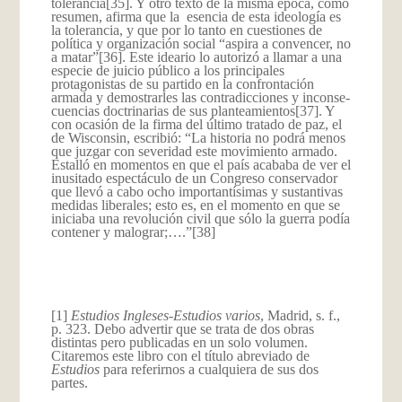
tolerancia
[35]. Y otro texto de la misma época, como
resumen, afirma que la esencia de esta ideología es
la tolerancia, y que por lo tanto en cuestiones de
política y organización social “aspira a convencer, no
a matar”
[36]. Este ideario lo autorizó a llamar a una
especie de juicio público a los principales
protagonistas de su partido en la confrontación
armada y demostrarles las contradicciones y inconse­
cuencias doctrinarias de sus planteamientos
[37]. Y
con ocasión de la firma del último tratado de paz, el
de Wisconsin, escribió: “La historia no podrá menos
que juzgar con severidad este movimiento armado.
Estalló en momentos en que el país acababa de ver el
inusitado espectáculo de un Congreso conservador
que llevó a cabo ocho importantísimas y sustantivas
medidas liberales; esto es, en el momento en que se
iniciaba una revolución civil que sólo la guerra podía
contener y malograr;….”
[38]
[1]
Estudios Ingleses-Estudios varios
, Madrid, s. f.,
p. 323. Debo advertir que se trata de dos obras
distintas pero publicadas en un solo volumen.
Citaremos este libro con el título abreviado de
Estudios
para referirnos a cualquiera de sus dos
partes.