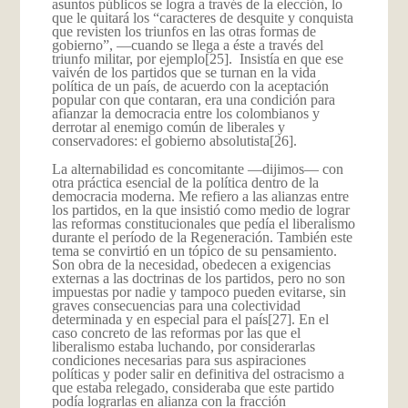
asuntos públicos se logra a través de la elección, lo
que le quitará los “caracteres de desquite y conquista
que revisten los triunfos en las otras formas de
gobierno”, —cuando se llega a éste a través del
triunfo militar, por ejemplo
[25]. Insistía en que ese
vaivén de los partidos que se turnan en la vida
política de un país, de acuerdo con la aceptación
popular con que contaran, era una condición para
afianzar la democracia entre los colombianos y
derrotar al enemigo común de liberales y
conservadores: el gobierno absolutista
[26].
La alternabilidad es concomitante —dijimos— con
otra práctica esencial de la política dentro de la
democracia moderna. Me refiero a las alianzas entre
los partidos, en la que insistió como medio de lograr
las reformas constitucionales que pedía el liberalismo
durante el período de la Regeneración. También este
tema se convirtió en un tópico de su pensamiento.
Son obra de la necesidad, obedecen a exigencias
externas a las doctrinas de los partidos, pero no son
impuestas por nadie y tampoco pueden evitarse, sin
graves consecuencias para una colectividad
determinada y en especial para el país
[27]. En el
caso concreto de las reformas por las que el
liberalismo estaba luchando, por considerarlas
condiciones necesarias para sus aspiraciones
políticas y poder salir en definitiva del ostracismo a
que estaba relegado, consideraba que este partido
podía lograrlas en alianza con la fracción