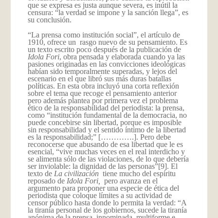
que se expresa es justa aunque severa, es inútil la
censura: “la verdad se impone y la sanción llega”, es
su conclusión.
“La prensa como institución social”, el artículo de
1910, ofrece un rasgo nuevo de su pensamiento. Es
un texto escrito poco después de la publicación de
Idola Fori
, obra pensada y elaborada cuando ya las
pasiones originadas en las convicciones ideológicas
habían sido temporalmente superadas, y lejos del
escenario en el que libró sus más duras batallas
políticas. En esta obra incluyó una corta reflexión
sobre el tema que recoge el pensamiento anterior
pero además plantea por primera vez el problema
ético de la responsabilidad del periodista: la prensa,
como “institución fundamental de la democracia, no
puede concebirse sin libertad, porque es imposible
sin responsabilidad y el sentido íntimo de la libertad
es la responsabilidad;” [………….]. Pero debe
reconocerse que abusando de esa libertad que le es
esencial, “vive muchas veces en el real interdicho y
se alimenta sólo de las violaciones, de lo que debería
ser inviolable: la dignidad de las personas”
[9]. El
texto de
La civilización
tiene mucho del espíritu
reposado de
Idola Fori,
pero avanza en el
argumento para proponer una especie de ética del
periodista que coloque límites a su actividad de
censor público hasta donde lo permita la verdad: “A
la tiranía personal de los gobiernos, sucede la tiranía
anónima de la prensa, innominada, multiforme e