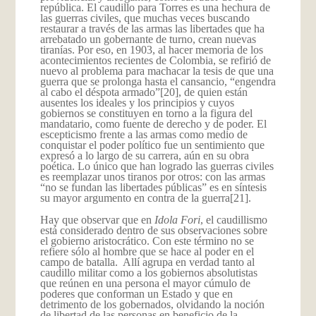
república. El caudillo para Torres es una hechura de
las guerras civiles, que muchas veces buscando
restaurar a través de las armas las libertades que ha
arrebatado un gobernante de turno, crean nuevas
tiranías. Por eso, en 1903, al hacer memoria de los
acontecimientos recientes de Colombia, se refirió de
nuevo al problema para machacar la tesis de que una
guerra que se prolonga hasta el cansancio, “engendra
al cabo el déspota armado”
[20], de quien están
ausentes los ideales y los principios y cuyos
gobiernos se constituyen en torno a la figura del
mandatario, como fuente de derecho y de poder. El
escepticismo frente a las armas como medio de
conquistar el poder político fue un sentimiento que
expresó a lo largo de su carrera, aún en su obra
poética. Lo único que han logrado las guerras civiles
es reemplazar unos tiranos por otros: con las armas
“no se fundan las libertades públicas” es en síntesis
su mayor argumento en contra de la guerra
[21].
Hay que observar que en
Idola Fori
, el caudillismo
está considerado dentro de sus observaciones sobre
el gobierno aristocrático. Con este término no se
refiere sólo al hombre que se hace al poder en el
campo de batalla. Allí agrupa en verdad tanto al
caudillo militar como a los gobiernos absolutistas
que reúnen en una persona el mayor cúmulo de
poderes que conforman un Estado y que en
detrimento de los gobernados, olvidando la noción
de libertad de las personas en beneficio de la