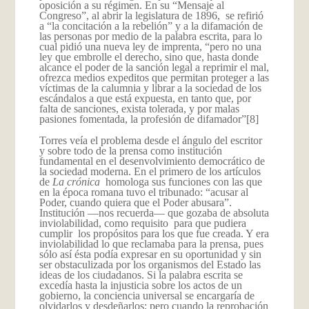
oposición a su régimen. En su “Mensaje al
Congreso”, al abrir la legislatura de 1896, se refirió
a “la concitación a la rebelión” y a la difamación de
las personas por medio de la palabra escrita, para lo
cual pidió una nueva ley de imprenta, “pero no una
ley que embrolle el derecho, sino que, hasta donde
alcance el poder de la sanción legal a reprimir el mal,
ofrezca medios expeditos que permitan proteger a las
víctimas de la calumnia y librar a la sociedad de los
escándalos a que está expuesta, en tanto que, por
falta de sanciones, exista tolerada, y por malas
pasiones fomentada, la profesión de difamador”
[8]
Torres veía el problema desde el ángulo del escritor
y sobre todo de la prensa como institución
fundamental en el desenvolvimiento democrático de
la sociedad moderna. En el primero de los artículos
de
La crónica
homologa sus funciones con las que
en la época romana tuvo el tribunado: “acusar al
Poder, cuando quiera que el Poder abusara”.
Institución —nos recuerda— que gozaba de absoluta
inviolabilidad, como requisito para que pudiera
cumplir los propósitos para los que fue creada. Y era
inviolabilidad lo que reclamaba para la prensa, pues
sólo así ésta podía expresar en su oportunidad y sin
ser obstaculizada por los organismos del Estado las
ideas de los ciudadanos. Si la palabra escrita se
excedía hasta la injusticia sobre los actos de un
gobierno, la conciencia universal se encargaría de
olvidarlos y desdeñarlos; pero cuando la reprobación