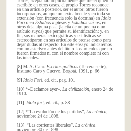
Torres, aceptando implícitamente que fue él quien lo
escribió; en otros casos, el propio Torres reconoce,
en una artículo posterior, ser el autor; otros fueron
incorporados, aunque no textualmente y en toda su
extensión (con frecuencia solo la doctrina) en
Idola
Fori
o en
Estudios ingleses
y
Estudios varios
; en
otros deja alguna pista (la cita de un poema o un
artículo suyos) que permite su identificación; y, en
fin, sus maneras lexicográficas y estilísticas se
estereotiparon en sus artículos de prensa como para
dejar dudas al respecto. En este ensayo indicaremos
con un asterisco antes del título los artículos que no
fueron firmados ni con el nombre completo ni con
las iniciales.
[8] M. A. Caro:
Escritos políticos
(Tercera serie),
Instituto Caro y Cuervo. Bogotá, 1991, p. 66.
[9]
Idola Fori
, ed. cit., pag. 101
[10] *»Decíamos ayer»,
La civilización,
enero 24 de
1910.
[11]
Idola fori
, ed. cit., p. 88
[12] *“La evolución de los partidos”,
La crónica
,
noviembre 24 de 1898.
[13] “Las corrientes liberales”,
La crónica
,
noviembre 30 de 1898