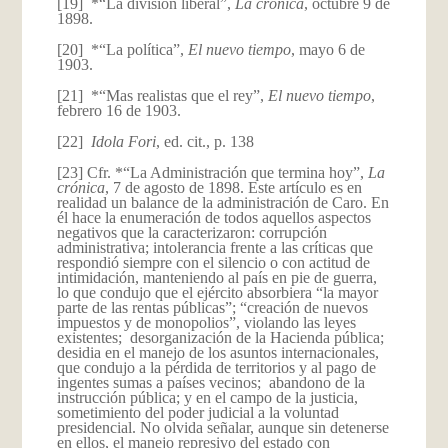
[19] *“La división liberal”,
La crónica
, octubre 9 de
1898.
[20] *“La política”,
El nuevo tiempo
, mayo 6 de
1903.
[21] *“Mas realistas que el rey”,
El nuevo tiempo
,
febrero 16 de 1903.
[22]
Idola Fori
, ed. cit., p. 138
[23] Cfr. *“La Administración que termina hoy”,
La
crónica
, 7 de agosto de 1898. Este artículo es en
realidad un balance de la administración de Caro. En
él hace la enumeración de todos aquellos aspectos
negativos que la caracterizaron: corrupción
administrativa; intolerancia frente a las críticas que
respondió siempre con el silencio o con actitud de
intimidación, manteniendo al país en pie de guerra,
lo que condujo que el ejército absorbiera “la mayor
parte de las rentas públicas”; “creación de nuevos
impuestos y de monopolios”, violando las leyes
existentes; desorganización de la Hacienda pública;
desidia en el manejo de los asuntos internacionales,
que condujo a la pérdida de territorios y al pago de
ingentes sumas a países vecinos; abandono de la
instrucción pública; y en el campo de la justicia,
sometimiento del poder judicial a la voluntad
presidencial. No olvida señalar, aunque sin detenerse
en ellos, el manejo represivo del estado con