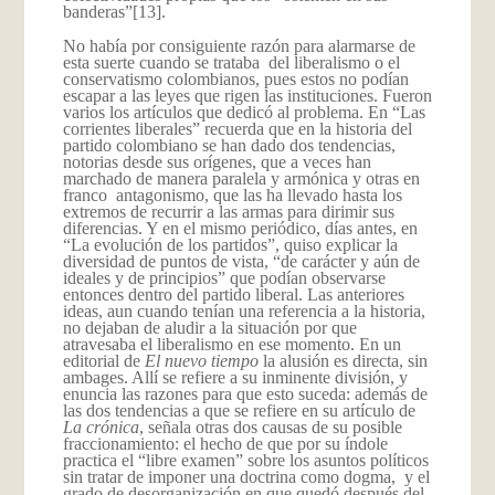
banderas”
[13].
No había por consiguiente razón para alarmarse de
esta suerte cuando se trataba del liberalismo o el
conservatismo colombianos, pues estos no podían
escapar a las leyes que rigen las instituciones. Fueron
varios los artículos que dedicó al problema. En “Las
corrientes liberales” recuerda que en la historia del
partido colombiano se han dado dos tendencias,
notorias desde sus orígenes, que a veces han
marchado de manera paralela y armónica y otras en
franco antagonismo, que las ha llevado hasta los
extremos de recurrir a las armas para dirimir sus
diferencias. Y en el mismo periódico, días antes, en
“La evolución de los partidos”, quiso explicar la
diversidad de puntos de vista, “de carácter y aún de
ideales y de principios” que podían observarse
entonces dentro del partido liberal. Las anteriores
ideas, aun cuando tenían una referencia a la historia,
no dejaban de aludir a la situación por que
atravesaba el liberalismo en ese momento. En un
editorial de
El nuevo tiempo
la alusión es directa, sin
ambages. Allí se refiere a su inminente división, y
enuncia las razones para que esto suceda: además de
las dos tendencias a que se refiere en su artículo de
La crónica
, señala otras dos causas de su posible
fraccionamiento: el hecho de que por su índole
practica el “libre examen” sobre los asuntos políticos
sin tratar de imponer una doctrina como dogma, y el
grado de desorganización en que quedó después del