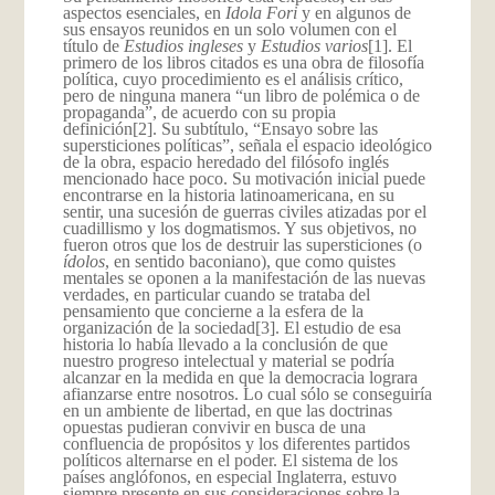
aspectos esenciales, en
Idola Fori
y en algunos de
sus ensayos reunidos en un solo volumen con el
título de
Estudios ingleses
y
Estudios varios
[1]. El
primero de los libros citados es una obra de filosofía
política, cuyo procedimiento es el análisis crítico,
pero de ninguna manera “un libro de polémica o de
propaganda”, de acuerdo con su propia
definición
[2]. Su subtítulo, “Ensayo sobre las
supersticiones políticas”, señala el espacio ideológico
de la obra, espacio heredado del filósofo inglés
mencionado hace poco. Su motivación inicial puede
encontrarse en la historia latinoamericana, en su
sentir, una sucesión de guerras civiles atizadas por el
cuadillismo y los dogmatismos. Y sus objetivos, no
fueron otros que los de destruir las supersticiones (o
ídolos
, en sentido baconiano), que como quistes
mentales se oponen a la manifestación de las nuevas
verdades, en particular cuando se trataba del
pensamiento que concierne a la esfera de la
organización de la sociedad
[3]. El estudio de esa
historia lo había llevado a la conclusión de que
nuestro progreso intelectual y material se podría
alcanzar en la medida en que la democracia lograra
afianzarse entre nosotros. Lo cual sólo se conseguiría
en un ambiente de libertad, en que las doctrinas
opuestas pudieran convivir en busca de una
confluencia de propósitos y los diferentes partidos
políticos alternarse en el poder. El sistema de los
países anglófonos, en especial Inglaterra, estuvo
siempre presente en sus consideraciones sobre la