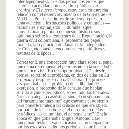
interdependientes. Los dos periódicos en los que
centró su actividad como escritor público,
La
crónica
y
El nuevo tiempo
, estuvieron en estrecha
relación con el desenvolvimiento de la Guerra de los
Mil Días. Pocos escritores de su tiempo prestaron
tanta atención a los sucesos políticos y culturales —
nacionales y extranjeros—, durante aquel
convulsionado período de nuestra historia: sus
opiniones sobre los regímenes de la Regeneración, la
guerra civil colombiana, el problema del papel
moneda, la separación de Panamá, la independencia
de Cuba, etc. pueden encontrarse en periódicos y
revistas de la época..
Torres tenía una concepción muy clara sobre el papel
que debía desempeñar el periodismo en la sociedad
que le tocó vivir. En tres oportunidades
[7], desde la
prensa, se refirió al problema, en dos de ellas en
La
crónica
, y después en
La civilización
. La primera
vez para hablar del problema de la libertad de
expresión, a propósito de la censura que habían
sufrido algunos periódicos, sobre todo los liberales.
No es un alegato casuístico, sino el cuestionamiento
del “argumento máximo” que esgrimía el gobierno
para ponerle límites a las críticas de que era objeto
por parte de los escritores: “el desenfreno de los
periódicos, las calumnias, el personalismo”. Era la
época en que gobernaba Miguel Antonio Caro,
quien manifestó en varias ocasiones preocupación
por los excesos de algunos periodistas que hacían