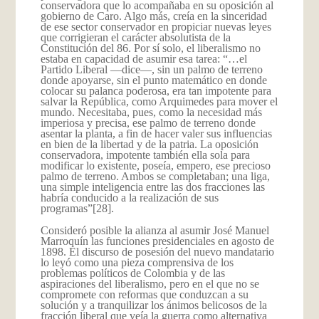
conservadora que lo acompañaba en su oposición al
gobierno de Caro. Algo más, creía en la sinceridad
de ese sector conservador en propiciar nuevas leyes
que corrigieran el carácter absolutista de la
Constitución del 86. Por sí solo, el liberalismo no
estaba en capacidad de asumir esa tarea: “…el
Partido Liberal —dice—, sin un palmo de terreno
donde apoyarse, sin el punto matemático en donde
colocar su palanca poderosa, era tan impotente para
salvar la República, como Arquimedes para mover el
mundo. Necesitaba, pues, como la necesidad más
imperiosa y precisa, ese palmo de terreno donde
asentar la planta, a fin de hacer valer sus influencias
en bien de la libertad y de la patria. La oposición
conservadora, impotente también ella sola para
modificar lo existente, poseía, empero, ese precioso
palmo de terreno. Ambos se completaban; una liga,
una simple inteligencia entre las dos fracciones las
habría conducido a la realización de sus
programas”
[28].
Consideró posible la alianza al asumir José Manuel
Marroquín las funciones presidenciales en agosto de
1898. El discurso de posesión del nuevo mandatario
lo leyó como una pieza comprensiva de los
problemas políticos de Colombia y de las
aspiraciones del liberalismo, pero en el que no se
compromete con reformas que conduzcan a su
solución y a tranquilizar los ánimos belicosos de la
fracción liberal que veía la guerra como alternativa