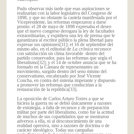
Pudo observar más tarde que esas aspiraciones se
realizarían con la labor legislativa del Congreso de
1898, y que no obstante la cautela manifestada por el
Vicepresidente, las reformas empezaron a darse
pronto: el 28 de mayo de 1898 expresaba el deseo
que el nuevo congreso derogara la ley de facultades
extraordinarias, y expidiera una ley de prensa que le
garantizara al escritor público la plena libertad para
expresar sus opiniones
[31]; el 16 de septiembre del
mismo año, en el editorial de
La crónica
reconoce
con satisfacción un clima favorable dentro del
partido conservador, para las reformas que urgía el
liberalismo
[32]; y el 14 de octubre anuncia que se ha
formado en la Cámara de representantes un
movimiento, surgido dentro del seno mismo del
conservatismo, encabezado por José Vicente
Concha, en contra del sistema imperante y dispuesto
a promover las reformas que conducirían a la
restauración de la república
[33].
La oposición de Carlos Arturo Torres a que se
hiciera la guerra no se debió únicamente a razones
de estrategia, a falta de recursos y de preparación
militar por parte del liberalismo, como fue la actitud
de muchos de sus copartidarios que se mostraron
adversos a ella, ni al desconocimiento de una
realidad opresiva, sino a razones de doctrina o de
carácter ideológico. Todas sus campañas