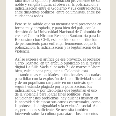
falta hace la opinión y orientación proveniente de su
noble y sencilla figura, al observar la polarización y
radicalización entre el Gobierno y sus contradictores,
entre dirigentes políticos, entre columnistas, entre los
ciudadanos todos.
Pero se ha sabido que su memoria será preservada en
forma muy apropiada, y para bien del país, con la
decisión de la Universidad Nacional de Colombia de
crear el Centro Nicanor Restrepo Santamaría para la
Reconstrucción Civil, establecido como institución
de pensamiento para enfrentar fenómenos como la
polarización, la radicalización y la legitimación de la
violencia.
Así se expresa el artífice de ese proyecto, el profesor
Carlo Tognato, en un artículo publicado en la revista
digital La Silla Vacía el pasado 21 de marzo: “Ahora
bien, vale la pena preguntar si Colombia está
alistando unas capacidades institucionales adecuadas
para lidiar con la explosión de la conflictividad social
y de un populismo rampante en un contexto que
seguirá estando plagado por la polarización, los
radicalismos, y por ideologías que legitiman el uso
de la violencia para lograr fines políticos. Para
solucionar estos problemas, hay quienes insisten en
la necesidad de atacar sus causas estructurales, como
la pobreza, la desigualdad y la exclusión social. Así
es, pero no es suficiente. Se necesita también
intervenir sobre la cultura para atacar los elementos