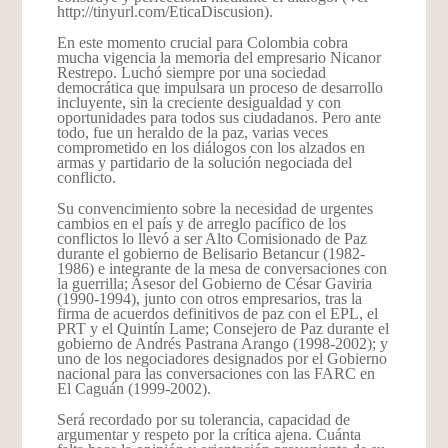
http://tinyurl.com/EticaDiscusion
).
En este momento crucial para Colombia cobra
mucha vigencia la memoria del empresario Nicanor
Restrepo. Luchó siempre por una sociedad
democrática que impulsara un proceso de desarrollo
incluyente, sin la creciente desigualdad y con
oportunidades para todos sus ciudadanos. Pero ante
todo, fue un heraldo de la paz, varias veces
comprometido en los diálogos con los alzados en
armas y partidario de la solución negociada del
conflicto.
Su convencimiento sobre la necesidad de urgentes
cambios en el país y de arreglo pacífico de los
conflictos lo llevó a ser Alto Comisionado de Paz
durante el gobierno de Belisario Betancur (1982-
1986) e integrante de la mesa de conversaciones con
la guerrilla; Asesor del Gobierno de César Gaviria
(1990-1994), junto con otros empresarios, tras la
firma de acuerdos definitivos de paz con el EPL, el
PRT y el Quintín Lame; Consejero de Paz durante el
gobierno de Andrés Pastrana Arango (1998-2002); y
uno de los negociadores designados por el Gobierno
nacional para las conversaciones con las FARC en
El Caguán (1999-2002).
Será recordado por su tolerancia, capacidad de
argumentar y respeto por la crítica ajena. Cuánta