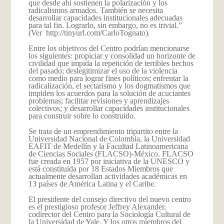
que desde ahí sostienen la polarización y los
radicalismos armados. También se necesita
desarrollar capacidades institucionales adecuadas
para tal fin. Lograrlo, sin embargo, no es trivial.”
(Ver
http://tinyurl.com/CarloTognato
).
Entre los objetivos del Centro podrían mencionarse
los siguientes: propiciar y consolidad un horizonte de
civilidad que impida la repetición de terribles hechos
del pasado; deslegitimizar el uso de la violencia
como medio para lograr fines políticos; enfrentar la
radicalización, el sectarismo y los dogmatismos que
impiden los acuerdos para la solución de acuciantes
problemas; facilitar revisiones y aprendizajes
colectivos; y desarrollar capacidades institucionales
para construir sobre lo construido.
Se trata de un emprendimiento tripartito entre la
Universidad Nacional de Colombia, la Universidad
EAFIT de Medellín y la Facultad Latinoamericana
de Ciencias Sociales (FLACSO)-México. FLACSO
fue creada en 1957 por iniciativa de la UNESCO y
está constituida por 18 Estados Miembros que
actualmente desarrollan actividades académicas en
13 países de América Latina y el Caribe.
El presidente del consejo directivo del nuevo centro
es el prestigioso profesor Jeffrey Alexander,
codirector del Centro para la Sociología Cultural de
la Universidad de Yale. Y los otros miembros del