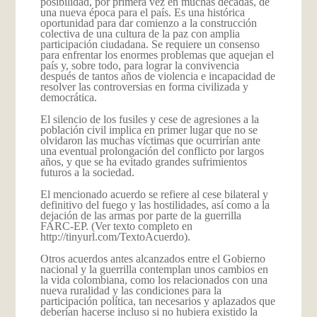
posibilidad, por primera vez en muchas décadas, de
una nueva época para el país. Es una histórica
oportunidad para dar comienzo a la construcción
colectiva de una cultura de la paz con amplia
participación ciudadana. Se requiere un consenso
para enfrentar los enormes problemas que aquejan el
país y, sobre todo, para lograr la convivencia
después de tantos años de violencia e incapacidad de
resolver las controversias en forma civilizada y
democrática.
El silencio de los fusiles y cese de agresiones a la
población civil implica en primer lugar que no se
olvidaron las muchas víctimas que ocurrirían ante
una eventual prolongación del conflicto por largos
años, y que se ha evitado grandes sufrimientos
futuros a la sociedad.
El mencionado acuerdo se refiere al cese bilateral y
definitivo del fuego y las hostilidades, así como a la
dejación de las armas por parte de la guerrilla
FARC-EP. (Ver texto completo en
http://tinyurl.com/TextoAcuerdo
).
Otros acuerdos antes alcanzados entre el Gobierno
nacional y la guerrilla contemplan unos cambios en
la vida colombiana, como los relacionados con una
nueva ruralidad y las condiciones para la
participación política, tan necesarios y aplazados que
deberían hacerse incluso si no hubiera existido la