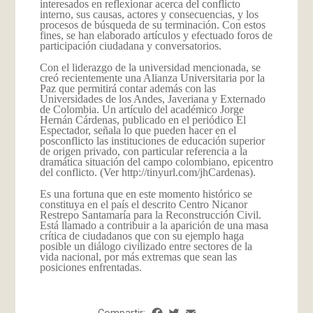
interesados en reflexionar acerca del conflicto
interno, sus causas, actores y consecuencias, y los
procesos de búsqueda de su terminación. Con estos
fines, se han elaborado artículos y efectuado foros de
participación ciudadana y conversatorios.
Con el liderazgo de la universidad mencionada, se
creó recientemente una Alianza Universitaria por la
Paz que permitirá contar además con las
Universidades de los Andes, Javeriana y Externado
de Colombia. Un artículo del académico Jorge
Hernán Cárdenas, publicado en el periódico El
Espectador, señala lo que pueden hacer en el
posconflicto las instituciones de educación superior
de origen privado, con particular referencia a la
dramática situación del campo colombiano, epicentro
del conflicto. (Ver
http://tinyurl.com/jhCardenas
).
Es una fortuna que en este momento histórico se
constituya en el país el descrito Centro Nicanor
Restrepo Santamaría para la Reconstrucción Civil.
Está llamado a contribuir a la aparición de una masa
crítica de ciudadanos que con su ejemplo haga
posible un diálogo civilizado entre sectores de la
vida nacional, por más extremas que sean las
posiciones enfrentadas.
Compartir:
Facebook
Twitter
Email
Share