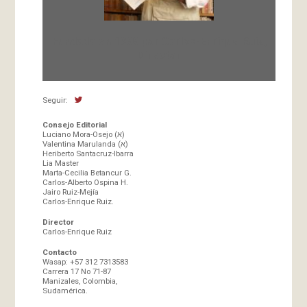
Fundada en 1966 por Carlos-Enrique Ruiz,
Director
Seguir:
Consejo Editorial
Luciano Mora-Osejo (א)
Valentina Marulanda (א)
Heriberto Santacruz-Ibarra
Lia Master
Marta-Cecilia Betancur G.
Carlos-Alberto Ospina H.
Jairo Ruiz-Mejía
Carlos-Enrique Ruiz.
Director
Carlos-Enrique Ruiz
Contacto
Wasap: +57 312 7313583
Carrera 17 No 71-87
Manizales, Colombia,
Sudamérica.