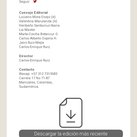
Seguir:
Consejo Editorial
Luciano Mora-Osejo (א)
Valentina Marulanda (א)
Heriberto Santacruz-Ibarra
Lia Master
Marta-Cecilia Betancur G.
Carlos-Alberto Ospina H.
Jairo Ruiz-Mejía
Carlos-Enrique Ruiz.
Director
Carlos-Enrique Ruiz
Contacto
Wasap: +57 312 7313583
Carrera 17 No 71-87
Manizales, Colombia,
Sudamérica.
Descargar la edición más reciente