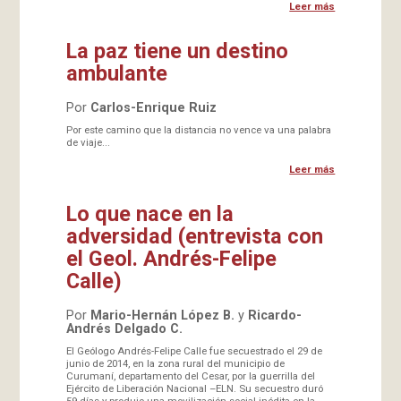
Leer más
La paz tiene un destino
ambulante
Por
Carlos-Enrique Ruiz
Por este camino que la distancia no vence va una palabra
de viaje...
Leer más
Lo que nace en la
adversidad (entrevista con
el Geol. Andrés-Felipe
Calle)
Por
Mario-Hernán López B.
y
Ricardo-
Andrés Delgado C.
El Geólogo Andrés-Felipe Calle fue secuestrado el 29 de
junio de 2014, en la zona rural del municipio de
Curumaní, departamento del Cesar, por la guerrilla del
Ejército de Liberación Nacional –ELN. Su secuestro duró
59 días y produjo una movilización social inédita en la