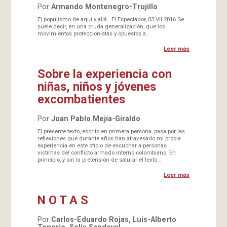
Por
Armando Montenegro-Trujillo
El populismo de aquí y allá El Espectador, 03.VII.2016 Se
suele decir, en una cruda generalización, que los
movimientos proteccionistas y opuestos a…
Leer más
Sobre la experiencia con
niñas, niños y jóvenes
excombatientes
Por
Juan Pablo Mejía-Giraldo
El presente texto, escrito en primera persona, pasa por las
reflexiones que durante años han atravesado mi propia
experiencia en este oficio de escuchar a personas
víctimas del conflicto armado interno colombiano. En
principio, y sin la pretensión de saturar el texto…
Leer más
N O T A S
Por
Carlos-Eduardo Rojas, Luis-Alberto