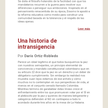
Se dolía el filósofo holandés de la facilidad con que los
mandatarios recurren a la guerra para resolver sus
diferencias o perseguir sus ambiciones. Inspirado en el
pensamiento renacentista de su época, Erasmo le apostó a
la reforma educativa como medio para construir una
comunidad basada en la tolerancia y el respeto de las
ideas ajenas.
Leer más
Una historia de
intransigencia
Por
Darío Ortiz-Robledo
Parece un ideal legítimo el que todos busquemos la paz
con nuestros semejantes, un principio elemental de
convivencia y mandato constitucional colombiano que en
su artículo 22 dice que la paz es un derecho y un deber de
obligatorio cumplimiento. Sin embargo la realidad nos
muestra cuan lejos estamos de ese anhelo y cómo
muchos no lo contemplan en sus perspectivas de vida, al
menos en el conjunto cerrado llamado Colombia.
Mientras termino de garabatear éstas líneas crece el
enfrentamiento entre los que promueven votar por el SÍ en
el plebiscito por la paz y quienes de manera beligerante y
categórica defienden el NO en contrapeso a todo lo
acordado durante tres años en la mesa de La Habana.