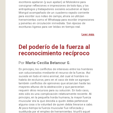
escritores apelaron (y aun apelan) al Moleskine para
consignar reflexiones e impresiones de todo tipo, y los
antropólogos y trabajadores sociales acudieron al lápiz
Mongol acompañado de un cuaderno rayado corriente
para escribir sus notas de campo, ahora se utilizan
herramientas como el Whatsapp para escribir impresiones
y ponerlas en circulación inmediata. Son épocas de
escrituras ligeras para ser leídas en tiempo real.
Leer más
Del poderío de la fuerza al
reconocimiento recíproco
Por
Marta-Cecilia Betancur G.
En principio, los conflictos de intereses entre los hombres
son solucionados mediante el recurso de la fuerza. Así
sucede en todo el reino animal, del cual el hombre no
habría de excluirse, pero en el caso de éste se agregan
también conflictos de opiniones que alcanzan hasta las
mayores alturas de la abstracción y que parecerían
requerir otros recursos para su solución. En todo caso,
esto sólo es una complicación relativamente reciente. Al
principio, en la pequeña horda humana, la mayor fuerza
muscular era la que decidía a quién debía pertenecer
alguna cosa o la voluntad de quien debía llevarse a cabo.
Al poco tiempo la fuerza muscular fue reforzada y
sustituida por el empleo de herramientas: triunfó aquel