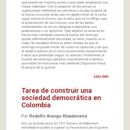
que poseía las mejores armas o que sabía emplearlas con
mayor habilidad. Con la adopción de las armas, la
superioridad intelectual ya comienza a ocupar la plaza de
la fuerza muscular bruta, pero el objetivo final de la lucha
sigue siendo el mismo: por el daño que se le inflige o por
la aniquilación de sus fuerzas, una de las partes
contendientes ha de ser obligada a abandonar sus
pretensiones o su oposición. Este objetivo se alcanza en
forma más completa cuando la fuerza del enemigo
queda definitivamente eliminada, es decir, cuando se lo
mata.Tal resultado ofrece la doble ventaja de que el
enemigo no puede iniciar de nuevo su oposición y de que
el destino sufrido sirve como escarmiento, desanimando
a otros que pretendan seguir su ejemplo. Finalmente, la
muerte del enemigo satisface una tendencia instintiva
que habré de mencionar más adelante (Sigmund Freud.
El porqué de la guerra)
Leer más
Tarea de construir una
sociedad democrática en
Colombia
Por
Rodolfo Arango-Rivadeneira
Enn su Querela pacis de 1517 Erasmo de Rotterdam
exhortaba al pueblo a superar su fascinación por la guerra.