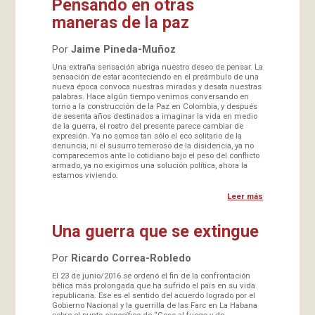
Pensando en otras
maneras de la paz
Por
Jaime Pineda-Muñoz
Una extraña sensación abriga nuestro deseo de pensar. La
sensación de estar aconteciendo en el preámbulo de una
nueva época convoca nuestras miradas y desata nuestras
palabras. Hace algún tiempo venimos conversando en
torno a la construcción de la Paz en Colombia, y después
de sesenta años destinados a imaginar la vida en medio
de la guerra, el rostro del presente parece cambiar de
expresión. Ya no somos tan sólo el eco solitario de la
denuncia, ni el susurro temeroso de la disidencia, ya no
comparecemos ante lo cotidiano bajo el peso del conflicto
armado, ya no exigimos una solución política, ahora la
estamos viviendo.
Leer más
Una guerra que se extingue
Por
Ricardo Correa-Robledo
El 23 de junio/2016 se ordenó el fin de la confrontación
bélica más prolongada que ha sufrido el país en su vida
republicana. Ese es el sentido del acuerdo logrado por el
Gobierno Nacional y la guerrilla de las Farc en La Habana
sobre el punto específico de “Cese al fuego y de