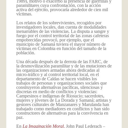
1989), motivó o exacerbó la presencia de guerrillas y
paramilitares cuya confrontación, con la acción
activa del ejército, provocaría alrededor de cien mil
víctimas.
Los relatos de los sobrevivientes, recogidos por
investigadores locales, dan cuenta de modalidades
inenarrables de las violencias. La disputa a sangre y
fuego por el control territorial de las zonas cafeteras
empobrecidas provocó, por ejemplo, que el
municipio de Samaná tuviera el mayor número de
víctimas en Colombia en función del tamaño de la
población.
Una década después de la derrota de las FARC, de
la desmovilización paramilitar y de las mutaciones de
las organizaciones armadas ahora dedicadas al
micro-tráfico y al control territorial local, en el
departamento de Caldas se hacen visibles los
trabajos de personas y organizaciones sociales que
construyeron alternativas pacíficas, silenciosas y
discretas en medio de conflictos y violencias:
Campesinos e indígenas de Riosucio; sacerdotes,
mujeres y jóvenes de La Dorada y Samaná; artistas y
gestores culturales de Manzanares y Marulanda han
trabajado como mediadores en conflictos y han sido
constructores de alternativas para la convivencia en
paz.
En
La Imaginación Moral,
John Paul Lederach –