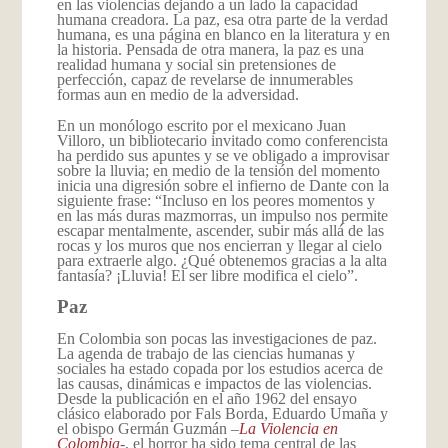
en las violencias dejando a un lado la capacidad
humana creadora. La paz, esa otra parte de la verdad
humana, es una página en blanco en la literatura y en
la historia. Pensada de otra manera, la paz es una
realidad humana y social sin pretensiones de
perfección, capaz de revelarse de innumerables
formas aun en medio de la adversidad.
En un monólogo escrito por el mexicano Juan
Villoro, un bibliotecario invitado como conferencista
ha perdido sus apuntes y se ve obligado a improvisar
sobre la lluvia; en medio de la tensión del momento
inicia una digresión sobre el infierno de Dante con la
siguiente frase: “Incluso en los peores momentos y
en las más duras mazmorras, un impulso nos permite
escapar mentalmente, ascender, subir más allá de las
rocas y los muros que nos encierran y llegar al cielo
para extraerle algo. ¿Qué obtenemos gracias a la alta
fantasía? ¡Lluvia! El ser libre modifica el cielo”.
Paz
En Colombia son pocas las investigaciones de paz.
La agenda de trabajo de las ciencias humanas y
sociales ha estado copada por los estudios acerca de
las causas, dinámicas e impactos de las violencias.
Desde la publicación en el año 1962 del ensayo
clásico elaborado por Fals Borda, Eduardo Umaña y
el obispo Germán Guzmán –
La Violencia en
Colombia
-, el horror ha sido tema central de las