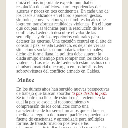
quizá el más importante experto mundial en
resolución de conflictos- narra experiencias de
guerras y paces en tres continentes. En cada uno de
los casos analizados en el libro aparecen gestos,
símbolos, conversaciones, costumbres locales que
lograron transformar realidades violentas. En el lugar
que ocupan las técnicas para la resolución de los
conflictos, Lederach descubre el valor de las
serendipias y de los repertorios culturales para
detener las guerras. Una cuestión central en el arte de
construir paz, señala Lederach, es dejar de ver las
situaciones sociales como polarizaciones duales;
dicho de forma llana, la política debe superar la
diada amigo enemigo para romper con los ciclos de
violencia. Los relatos de Lederach están hechos con
el mismo material que cargan en los bolsillos los
sobrevivientes del conflicto armado en Caldas.
Muñoz
En los útimos años han surgido nuevas perspectivas
de trabajo que buscan abordar
la paz desde la paz
.
Se trata de una linea de estudio más reciente en la
cual la paz se asocia al reconocimiento y
comprensión de los conflictos como una
característica de los seres humanos que en buena
medida se regulan de manera pacífica y pueden ser
fuente de enseñanza y aprendizaje para múltiples
formas de transformación positiva de las
discrepancias. Estudiar la paz desde la paz, señala