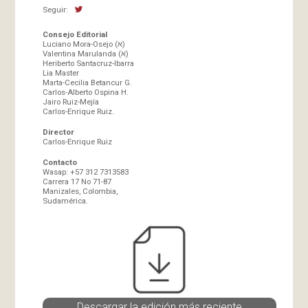
Seguir:
Consejo Editorial
Luciano Mora-Osejo (א)
Valentina Marulanda (א)
Heriberto Santacruz-Ibarra
Lia Master
Marta-Cecilia Betancur G.
Carlos-Alberto Ospina H.
Jairo Ruiz-Mejía
Carlos-Enrique Ruiz.
Director
Carlos-Enrique Ruiz
Contacto
Wasap: +57 312 7313583
Carrera 17 No 71-87
Manizales, Colombia,
Sudamérica.
Descargar la edición más reciente