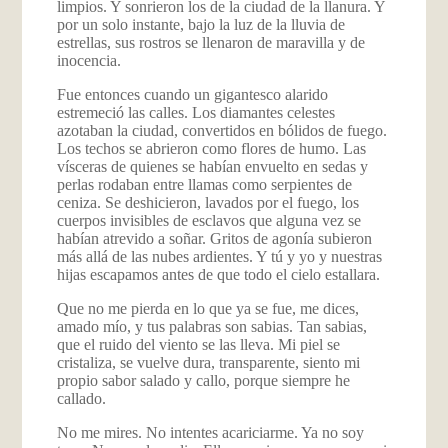
limpios. Y sonrieron los de la ciudad de la llanura. Y
por un solo instante, bajo la luz de la lluvia de
estrellas, sus rostros se llenaron de maravilla y de
inocencia.
Fue entonces cuando un gigantesco alarido
estremeció las calles. Los diamantes celestes
azotaban la ciudad, convertidos en bólidos de fuego.
Los techos se abrieron como flores de humo. Las
vísceras de quienes se habían envuelto en sedas y
perlas rodaban entre llamas como serpientes de
ceniza. Se deshicieron, lavados por el fuego, los
cuerpos invisibles de esclavos que alguna vez se
habían atrevido a soñar. Gritos de agonía subieron
más allá de las nubes ardientes. Y tú y yo y nuestras
hijas escapamos antes de que todo el cielo estallara.
Que no me pierda en lo que ya se fue, me dices,
amado mío, y tus palabras son sabias. Tan sabias,
que el ruido del viento se las lleva. Mi piel se
cristaliza, se vuelve dura, transparente, siento mi
propio sabor salado y callo, porque siempre he
callado.
No me mires. No intentes acariciarme. Ya no soy