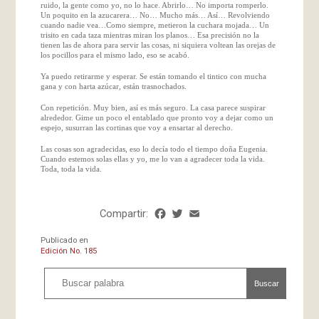
ruido, la gente como yo, no lo hace. Abrirlo… No importa romperlo.
Un poquito en la azucarera… No… Mucho más… Así… Revolviendo
cuando nadie vea…Como siempre, metieron la cuchara mojada… Un
trisito en cada taza mientras miran los planos… Esa precisión no la
tienen las de ahora para servir las cosas, ni siquiera voltean las orejas de
los pocillos para el mismo lado, eso se acabó.
Ya puedo retirarme y esperar. Se están tomando el tintico con mucha
gana y con harta azúcar, están trasnochados.
Con repetición. Muy bien, así es más seguro. La casa parece suspirar
alrededor. Gime un poco el entablado que pronto voy a dejar como un
espejo, susurran las cortinas que voy a ensartar al derecho.
Las cosas son agradecidas, eso lo decía todo el tiempo doña Eugenia.
Cuando estemos solas ellas y yo, me lo van a agradecer toda la vida.
Toda, toda la vida.
Compartir:
Facebook
Twitter
Email
Share
Publicado en
Edición No. 185
Buscar