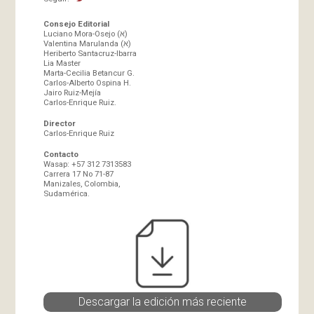
Consejo Editorial
Luciano Mora-Osejo (א)
Valentina Marulanda (א)
Heriberto Santacruz-Ibarra
Lia Master
Marta-Cecilia Betancur G.
Carlos-Alberto Ospina H.
Jairo Ruiz-Mejía
Carlos-Enrique Ruiz.
Director
Carlos-Enrique Ruiz
Contacto
Wasap: +57 312 7313583
Carrera 17 No 71-87
Manizales, Colombia,
Sudamérica.
Descargar la edición más reciente