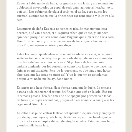
Eugenia había traído de Italia, los guardaron sin lavar y sin rellenar los
dobleces ni envolverlos en papel de seda azul, aunque ahí estaba, yo lo
dejé ahí. Los cubiertos de plata sí están en el cajón, pero nunca los
cuentan, aunque saben que la brinconcita esa tiene novio y lo entra a la
casa.
Las nueras de doña Eugenia no tienen ni idea de manejar una casa
decente, qué van a saber, si ni siquiera saben qué es eso, y tampoco
aprenden porque no son como doña Eugenia que a mí sí me hacía caso.
Don Luis Fernando y don Jaime, en vez de hacer que subieran de
posición, se dejaron arrastrar para abajo.
Están los cuatro quedándose aquí mientras sale la sucesión, se la pasan
sentados tomando whisky, sin poner nada debajo de los vasos, usando
los platos de Sevres como ceniceros. Si yo fuera de las que lloran,
andaría gimiendo por los corredores como dice la gente que hacen las
ánimas en mi situación. Pero yo lo que siento es que tengo que hacer
algo para que las cosas no sigan así. Y yo lo que tengo es voluntad,
porque a mí nadie me ha ayudado nunca.
Entonces uno hace fuerza. Hace fuerza hasta que le duele. La semana
pasada pude enderezar el retrato del finado que está en la sala. Eso fue
la semana pasada. Eso fue antes de que apagué por primera vez todas
las luces que dejan encendidas, porque ellos es como si la energía se las
regalara el Niño Dios.
En estos días pude voltear la llave del aparador, dejarla caer y empujarla
por debajo, así dejan quieta la vajilla de Sevres, aprovechando que la
brinconcita esa no aspira debajo de ningún mueble. Esto me puso feliz,
y estaba feliz hasta hoy.