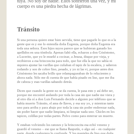
tuya. No soy de nadie. Ellos sonrieron una vez, y mi
cuerpo es una piedra hecha de lágrimas.
Tránsito
Si una persona quiere estar bien servida, tiene que pagarle lo que es a la
gente que es y eso lo entendía doña Eugenia, porque doña Eugenia era
toda una señora. Esos hijos suyos parece que se hubieran ganado los
apellidos en una tómbola. Apenas faltó ella, echaron a don Crisóstomo,
a Lucerito, que yo le enseñé a cocinar, a Jesusa, disque por vieja, y
recibieron a esa brinconcita para todo, que fue ella la que no sabía ni
siquiera ajustar las varillas que cuñaban el tapiz de la escalera, y salieron
rodando y son de cobre fino, pesado, y yo ni las vi, porque antes don
Crisóstomo les sacaba brillo que relampagueaban de lo relucientes y
ahora nada. Sólo me di cuenta de que había pisado en liso, que me iba
de cabeza y esas varillas saltando detrás.
Dicen que cuando la gente no se da cuenta, le pasa esto y así debe ser,
porque me encontré andando por toda la casa sin que nadie me viera y
al otro día oí a don Luis Fernando decirle a alguien por teléfono que se
había muerto Tránsito, el ama de llaves, y esa soy yo, y mientras tanto
uno para arriba y para abajo por toda la casa sin poder enderezar nada,
sin poder hacer que nadie limpiara, ni limpiar nada uno. Chicles en los
tapices, colillas por todas partes. Polvo como para enterrar un muerto.
Y estaban volviendo los ratones y la brinconcita esa echó veneno y
guardó el veneno – ese que se llama Rasputín, o algo así – en cualquier
parte, donde cualquiera lo confunde. Y los manteles de lino que doña