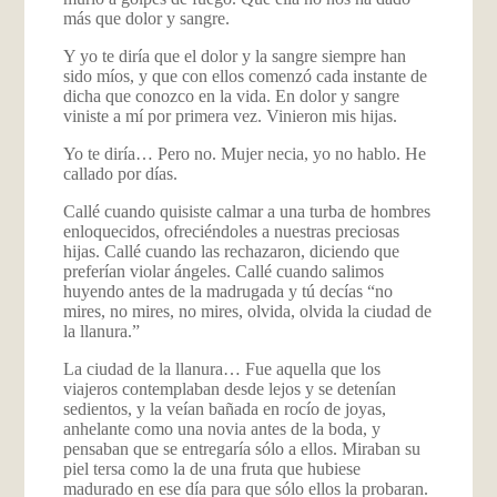
más que dolor y sangre.
Y yo te diría que el dolor y la sangre siempre han
sido míos, y que con ellos comenzó cada instante de
dicha que conozco en la vida. En dolor y sangre
viniste a mí por primera vez. Vinieron mis hijas.
Yo te diría… Pero no. Mujer necia, yo no hablo. He
callado por días.
Callé cuando quisiste calmar a una turba de hombres
enloquecidos, ofreciéndoles a nuestras preciosas
hijas. Callé cuando las rechazaron, diciendo que
preferían violar ángeles. Callé cuando salimos
huyendo antes de la madrugada y tú decías “no
mires, no mires, no mires, olvida, olvida la ciudad de
la llanura.”
La ciudad de la llanura… Fue aquella que los
viajeros contemplaban desde lejos y se detenían
sedientos, y la veían bañada en rocío de joyas,
anhelante como una novia antes de la boda, y
pensaban que se entregaría sólo a ellos. Miraban su
piel tersa como la de una fruta que hubiese
madurado en ese día para que sólo ellos la probaran.