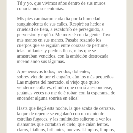
Tú y yo, que vivimos años dentro de sus muros,
conocíamos sus entrañas.
Mis pies caminaron cada día por la humedad
sanguinolenta de sus calles. Respiré su hedor a
crueldad de fiera, a escalofrío de perseguido, a
perversión y rapiña. Me mezclé con la gente. Tuve
mis manos en sus manos. Pasaba rozando los
cuerpos que se erguían entre corazas de perfume,
telas brillantes y piedras finas, o los que se
arrastraban vencidos, con la ambición destrozada
incendiando sus lágrimas.
Aprehensivos todos, heridos, dolientes,
sobreviviendo por el engaño, aún los más pequeños.
Las mujeres del mercado, el viejo que quiso
venderme collares, el niño que corrió a esconderse,
¡cuántas veces no me dejé robar, con la esperanza de
encender alguna sonrisa en ellos!
Hasta que llegó esta noche, la que acaba de cerrarse,
la que de repente se engalanó con un manto de
estrellas fugaces, y las multitudes salieron a ver los
diamantes que cortaban el cielo, que caían lentos,
claros, hialinos, brillantes, nuevos. Limpios, limpios,