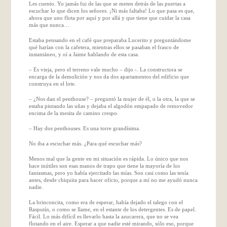
Les cuento. Yo jamás fui de las que se meten detrás de las puertas a
escuchar lo que dicen los señores. ¡Ni más faltaba! Lo que pasa es que,
ahora que uno flota por aquí y por allá y que tiene que cuidar la casa
más que nunca…
Estaba pensando en el café que preparaba Lucerito y preguntándome
qué harían con la cafetera, mientras ellos se pasaban el frasco de
instantáneo, y oí a Jaime hablando de esta casa.
– Es vieja, pero el terreno vale mucho – dijo -. La constructora se
encarga de la demolición y nos da dos apartamentos del edificio que
construya en el lote.
– ¿Nos dan el penthouse? – preguntó la mujer de él, o la otra, la que se
estaba pintando las uñas y dejaba el algodón empapado de removedor
encima de la mesita de camino crespo.
– Hay dos penthouses. Es una torre grandísima.
No iba a escuchar más. ¿Para qué escuchar más?
Menos mal que la gente en mi situación es rápida. Lo único que nos
hace inútiles son esas manos de trapo que tiene la mayoría de los
fantasmas, pero yo había ejercitado las mías. Son casi como las tenía
antes, desde chiquita para hacer oficio, porque a mí no me ayudó nunca
nadie.
La brinconcita, como era de esperar, había dejado el talego con el
Rasputín, o como se llame, en el estante de los detergentes. Es de papel.
Fácil. Lo más difícil es llevarlo hasta la azucarera, que no se vea
flotando en el aire. Esperar a que nadie esté mirando, sólo eso, porque