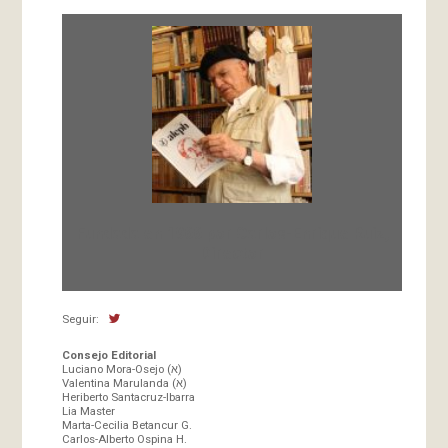
Fundada en 1966 por Carlos-Enrique Ruiz,
Director
Seguir:
Consejo Editorial
Luciano Mora-Osejo (א)
Valentina Marulanda (א)
Heriberto Santacruz-Ibarra
Lia Master
Marta-Cecilia Betancur G.
Carlos-Alberto Ospina H.