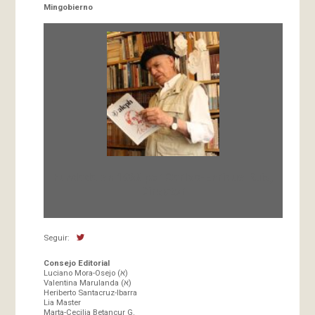
Mingobierno
Fundada en 1966 por Carlos-Enrique Ruiz,
Director
Seguir:
Consejo Editorial
Luciano Mora-Osejo (א)
Valentina Marulanda (א)
Heriberto Santacruz-Ibarra
Lia Master
Marta-Cecilia Betancur G.