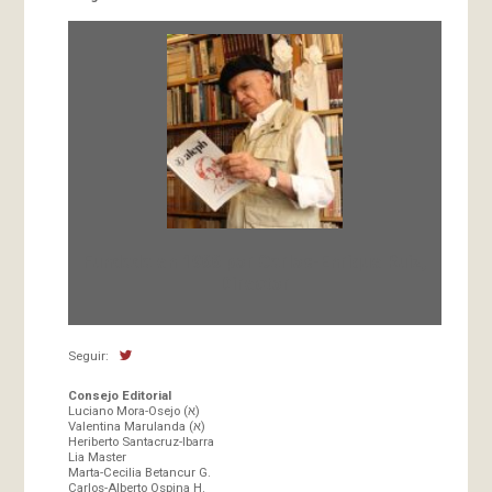
Fundada en 1966 por Carlos-Enrique Ruiz,
Director
Seguir:
Consejo Editorial
Luciano Mora-Osejo (א)
Valentina Marulanda (א)
Heriberto Santacruz-Ibarra
Lia Master
Marta-Cecilia Betancur G.
Carlos-Alberto Ospina H.