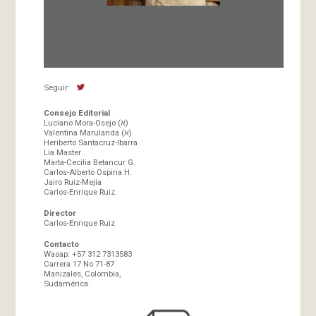
Fundada en 1966 por Carlos-Enrique Ruiz,
Director
Seguir:
Consejo Editorial
Luciano Mora-Osejo (א)
Valentina Marulanda (א)
Heriberto Santacruz-Ibarra
Lia Master
Marta-Cecilia Betancur G.
Carlos-Alberto Ospina H.
Jairo Ruiz-Mejía
Carlos-Enrique Ruiz.
Director
Carlos-Enrique Ruiz
Contacto
Wasap: +57 312 7313583
Carrera 17 No 71-87
Manizales, Colombia,
Sudamérica.