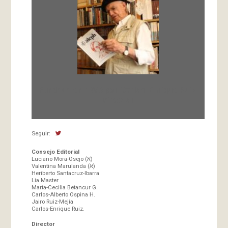
Fundada en 1966 por Carlos-Enrique Ruiz,
Director
Seguir:
Consejo Editorial
Luciano Mora-Osejo (א)
Valentina Marulanda (א)
Heriberto Santacruz-Ibarra
Lia Master
Marta-Cecilia Betancur G.
Carlos-Alberto Ospina H.
Jairo Ruiz-Mejía
Carlos-Enrique Ruiz.
Director