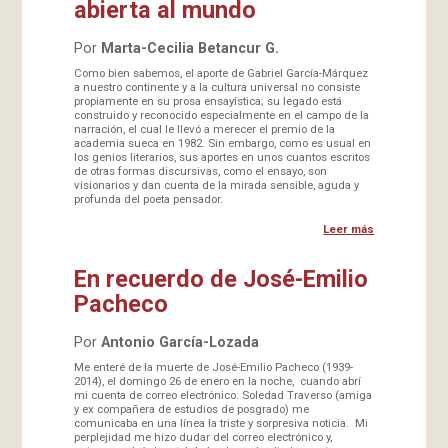
abierta al mundo
Por
Marta-Cecilia Betancur G.
Como bien sabemos, el aporte de Gabriel García-Márquez
a nuestro continente y a la cultura universal no consiste
propiamente en su prosa ensayística; su legado está
construido y reconocido especialmente en el campo de la
narración, el cual le llevó a merecer el premio de la
academia sueca en 1982. Sin embargo, como es usual en
los genios literarios, sus aportes en unos cuantos escritos
de otras formas discursivas, como el ensayo, son
visionarios y dan cuenta de la mirada sensible, aguda y
profunda del poeta pensador.
Leer más
En recuerdo de José-Emilio
Pacheco
Por
Antonio García-Lozada
Me enteré de la muerte de José-Emilio Pacheco (1939-
2014), el domingo 26 de enero en la noche, cuando abrí
mi cuenta de correo electrónico. Soledad Traverso (amiga
y ex compañera de estudios de posgrado) me
comunicaba en una línea la triste y sorpresiva noticia. Mi
perplejidad me hizo dudar del correo electrónico y,