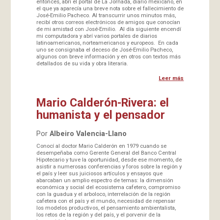
entonces, abrí el portal de La Jornada, diario mexicano, en
el que ya aparecía una breve nota sobre el fallecimiento de
José-Emilio Pacheco. Al transcurrir unos minutos más,
recibí otros correos electrónicos de amigos que conocían
de mi amistad con José-Emilio. Al día siguiente encendí
mi computadora y abrí varios portales de diarios
latinoamericanos, norteamericanos y europeos. En cada
uno se consignaba el deceso de José-Emilio Pacheco,
algunos con breve información y en otros con textos más
detallados de su vida y obra literaria.
Leer más
Mario Calderón-Rivera: el
humanista y el pensador
Por
Albeiro Valencia-Llano
Conocí al doctor Mario Calderón en 1979 cuando se
desempeñaba como Gerente General del Banco Central
Hipotecario y tuve la oportunidad, desde ese momento, de
asistir a numerosas conferencias y foros sobre la región y
el país y leer sus juiciosos artículos y ensayos que
abarcaban un amplio espectro de temas: la dimensión
económica y social del ecosistema cafetero, compromiso
con la guadua y el arboloco, interrelación de la región
cafetera con el país y el mundo, necesidad de repensar
los modelos productivos, el pensamiento ambientalista,
los retos de la región y del país, y el porvenir de la