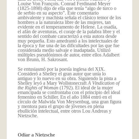
Louise Von François. Conrad Ferdinand Meyer
(1825-1898) dijo de ella que tenía “algo de turco o
de serbio en su aspecto”. Este comentario
ambivalente y machista señala el clásico temor de los
hombres a la naturaleza libre de las mujeres, tan
evidente en el temperamento de Helene. La osadía,
el afán de aventuras, el coraje de la palabra libre y el
sentido del combate caracterizó a esta autora desde
muy pequeña. Esto amedrantó a los intelectuales de
la época y fue una de las dificultades por las que fue
considerada medio salvaje e inadaptada. Utilizó
múltiples pseudónimos de autor, entre ellos Adalbert
von Brunn, H. Sakrosant.
Se entusiasmó por la poesía inglesa del XIX.
Consideró a Shelley el gran autor que unía lo
antiguo y lo nuevo en su obra. Siguiendo la pista a
Shelley leyó a Mary Wollstonecraft
A Vindication of
the Rights of Woman
(1792). El ideal de la mujer
emancipada se confrontaba con el principio del ideal
femenino en Schiller. En el año 1884 entró en el
círculo de Malwida Von Meysenbug, una gran figura
y mentora para el grupo de jóvenes en plena
ebullición intelectual, entre otros Lou Andreas y
Nietzsche.
Odiar a Nietzsche