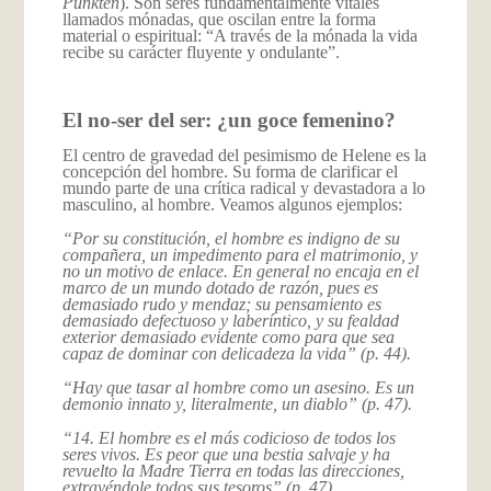
Punkten
). Son seres fundamentalmente vitales
llamados mónadas, que oscilan entre la forma
material o espiritual: “A través de la mónada la vida
recibe su carácter fluyente y ondulante”.
El no-ser del ser: ¿un goce femenino?
El centro de gravedad del pesimismo de Helene es la
concepción del hombre. Su forma de clarificar el
mundo parte de una crítica radical y devastadora a lo
masculino, al hombre. Veamos algunos ejemplos:
“Por su constitución, el hombre es indigno de su
compañera, un impedimento para el matrimonio, y
no un motivo de enlace. En general no encaja en el
marco de un mundo dotado de razón, pues es
demasiado rudo y mendaz; su pensamiento es
demasiado defectuoso y laberíntico, y su fealdad
exterior demasiado evidente como para que sea
capaz de dominar con delicadeza la vida” (p. 44).
“Hay que tasar al hombre como un asesino. Es un
demonio innato y, literalmente, un diablo” (p. 47).
“14. El hombre es el más codicioso de todos los
seres vivos. Es peor que una bestia salvaje y ha
revuelto la Madre Tierra en todas las direcciones,
extrayéndole todos sus tesoros” (p. 47).