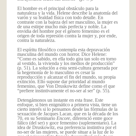
El hombre es el principal obstáculo para la
naturaleza y la vida. Helene describe la anatomía del
varón y su fealdad física con todo detalle. En
contraste con la bajeza del ser masculino, la mujer es
de una estirpe mucho más perfecta y noble. La
envidia del hombre por el género femenino es el
origen de toda represión contra la mujer y, por ende,
contra la naturaleza.
El espíritu filosófico contempla esta depravación
masculina del mundo con horror. Dice Helene:
“Como es sabido, en ella todo gira tan solo en torno
al vestido, la vivienda y los medios de producción”
(p. 51). La solución a esta semi-cultura generada por
la hegemonía de lo masculino es cesar la
reproducción y alcanzar el fin del mundo, su propia
extinción. Ello supone dar prioridad al mundo
femenino, que Von Druskowitz define como el que
“prefiere instintivamente el no-ser al ser” (p. 55).
Detengámonos un instante en esta frase. Este
enfoque, si bien enigmático a primera vista, tiene un
cierto interés si lo pensamos desde las fórmulas de la
sexuación de Jacques Lacan, que en la década de los
70, en su Seminario
Encore
, diferenció entre goce
fálico (del ser) y goce femenino (suplementario). La
idea de Druskowitz, esa preferencia instintiva por el
no-ser de las mujeres, se puede situar a la luz de lo