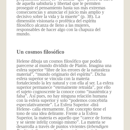
de aquella sabiduría y libertad que le permiten
proseguir el pensamiento hasta sus más extremas
consecuencias y anunciar el juicio más amplio y
decisivo sobre la vida y la muerte” (p. 38). La
dimensión visionaria o profética del espíritu
filosófico alcanza de lleno a las mujeres,
responsables de hacer algo con la chapuza del
mundo.
Un cosmos filosófico
Helene dibuja un cosmos filosófico que podría
parecerse al mundo dividido de Platón. Imagina una
esfera superior “libre de los errores de la naturaleza
material”, “mundo originario del espíritu”. Dicha
esfera superior se vincula con la materia
fortaleciendo la ley natural y con ella al ser. La esfera
superior permanece “eternamente retraída”, por ello
el sujeto cognoscente la conoce como “inauténtica y
falsa”. Así pues, no hay ninguna relación humana
con la esfera superior y solo “podemos concebirla
especulativamente”. La Esfera Superior -dirá
Helene- calla eternamente. Este concepto tiene el
tono de una idea delirante. Frente a la Esfera
Superior, la materia es aquello que “carece de forma
y se siente infeliz consigo mismo”. La materia se
desarrolla a través de puntos vivientes (
lebendigen