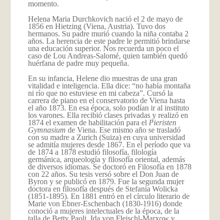
momento.
Helena Maria Durchkovich nació el 2 de mayo de
1856 en Hietzing (Viena, Austria). Tuvo dos
hermanos. Su padre murió cuando la niña contaba 2
años. La herencia de este padre le permitió brindarse
una educación superior. Nos recuerda un poco el
caso de Lou Andreas-Salomé, quien también quedó
huérfana de padre muy pequeña.
En su infancia, Helene dio muestras de una gran
vitalidad e inteligencia. Ella dice: “no había montaña
ni río que no estuviese en mi cabeza”. Cursó la
carrera de piano en el conservatorio de Viena hasta
el año 1873. En esa época, solo podían ir al instituto
los varones. Ella recibió clases privadas y realizó en
1874 el examen de habilitación para el
Pieristen
Gymnasium
de Viena. Ese mismo año se trasladó
con su madre a Zurich (Suiza) en cuya universidad
se admitía mujeres desde 1867. En el período que va
de 1874 a 1878 estudió filosofía, filología
germánica, arqueología y filosofía oriental, además
de diversos idiomas. Se doctoró en Filosofía en 1878
con 22 años. Su tesis versó sobre el Don Juan de
Byron y se publicó en 1879. Fue la segunda mujer
doctora en filosofía después de Stefania Wolicka
(1851-1895). En 1881 entró en el círculo literario de
Marie von Ebner-Eschenbach (1830-1916) donde
conoció a mujeres intelectuales de la época, de la
talla de Betty Paoli, Ida von Fleischl-Marxow y