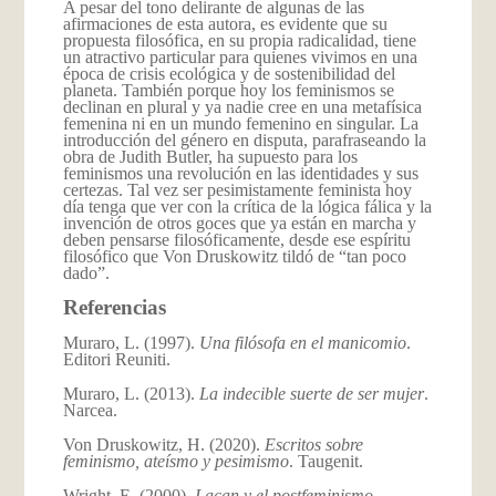
A pesar del tono delirante de algunas de las
afirmaciones de esta autora, es evidente que su
propuesta filosófica, en su propia radicalidad, tiene
un atractivo particular para quienes vivimos en una
época de crisis ecológica y de sostenibilidad del
planeta. También porque hoy los feminismos se
declinan en plural y ya nadie cree en una metafísica
femenina ni en un mundo femenino en singular. La
introducción del género en disputa, parafraseando la
obra de Judith Butler, ha supuesto para los
feminismos una revolución en las identidades y sus
certezas. Tal vez ser pesimistamente feminista hoy
día tenga que ver con la crítica de la lógica fálica y la
invención de otros goces que ya están en marcha y
deben pensarse filosóficamente, desde ese espíritu
filosófico que Von Druskowitz tildó de “tan poco
dado”.
Referencias
Muraro, L. (1997).
Una filósofa en el manicomio
.
Editori Reuniti.
Muraro, L. (2013).
La indecible suerte de ser mujer
.
Narcea.
Von Druskowitz, H. (2020).
Escritos sobre
feminismo, ateísmo y pesimismo
. Taugenit.
Wright, E. (2000).
Lacan y el postfeminismo
.