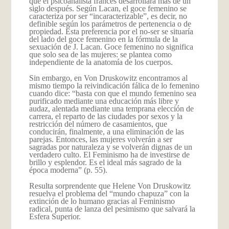
que el psicoanalista francés desarrollará más de un
siglo después. Según Lacan, el goce femenino se
caracteriza por ser “incaracterizable”, es decir, no
definible según los parámetros de pertenencia o de
propiedad. Esta preferencia por el no-ser se situaría
del lado del goce femenino en la fórmula de la
sexuación de J. Lacan. Goce femenino no significa
que solo sea de las mujeres: se plantea como
independiente de la anatomía de los cuerpos.
Sin embargo, en Von Druskowitz encontramos al
mismo tiempo la reivindicación fálica de lo femenino
cuando dice: “basta con que el mundo femenino sea
purificado mediante una educación más libre y
audaz, alentada mediante una temprana elección de
carrera, el reparto de las ciudades por sexos y la
restricción del número de casamientos, que
conducirán, finalmente, a una eliminación de las
parejas. Entonces, las mujeres volverán a ser
sagradas por naturaleza y se volverán dignas de un
verdadero culto. El Feminismo ha de investirse de
brillo y esplendor. Es el ideal más sagrado de la
época moderna” (p. 55).
Resulta sorprendente que Helene Von Druskowitz
resuelva el problema del “mundo chapuza” con la
extinción de lo humano gracias al Feminismo
radical, punta de lanza del pesimismo que salvará la
Esfera Superior.