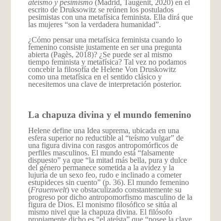
ateísmo y pesimismo
(Madrid, Taugenit, 2020) en el
escrito de Druksowitz se reúnen los postulados
pesimistas con una metafísica feminista. Ella dirá que
las mujeres “son la verdadera humanidad”.
¿Cómo pensar una metafísica feminista cuando lo
femenino consiste justamente en ser una pregunta
abierta (Pagès, 2018)? ¿Se puede ser al mismo
tiempo feminista y metafísica? Tal vez no podamos
concebir la filosofía de Helene Von Druskowitz
como una metafísica en el sentido clásico y
necesitemos una clave de interpretación posterior.
La chapuza divina y el mundo femenino
Helene define una Idea suprema, ubicada en una
esfera superior no reductible al “teísmo vulgar” de
una figura divina con rasgos antropomórficos de
perfiles masculinos. El mundo está “falsamente
dispuesto” ya que “la mitad más bella, pura y dulce
del género permanece sometida a la avidez y la
lujuria de un sexo feo, rudo e inclinado a cometer
estupideces sin cuento” (p. 36). El mundo femenino
(
Frauenwelt
) ve obstaculizado constantemente su
progreso por dicho antropomorfismo masculino de la
figura de Dios. El monismo filosófico se sitúa al
mismo nivel que la chapuza divina. El filósofo
propiamente dicho es “el ateísta” que “posee la clave