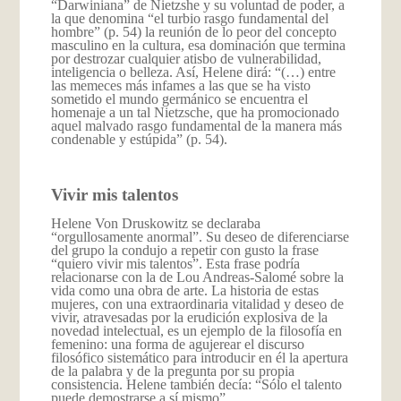
“Darwiniana” de Nietzshe y su voluntad de poder, a
la que denomina “el turbio rasgo fundamental del
hombre” (p. 54) la reunión de lo peor del concepto
masculino en la cultura, esa dominación que termina
por destrozar cualquier atisbo de vulnerabilidad,
inteligencia o belleza. Así, Helene dirá: “(…) entre
las memeces más infames a las que se ha visto
sometido el mundo germánico se encuentra el
homenaje a un tal Nietzsche, que ha promocionado
aquel malvado rasgo fundamental de la manera más
condenable y estúpida” (p. 54).
Vivir mis talentos
Helene Von Druskowitz se declaraba
“orgullosamente anormal”. Su deseo de diferenciarse
del grupo la condujo a repetir con gusto la frase
“quiero vivir mis talentos”. Esta frase podría
relacionarse con la de Lou Andreas-Salomé sobre la
vida como una obra de arte. La historia de estas
mujeres, con una extraordinaria vitalidad y deseo de
vivir, atravesadas por la erudición explosiva de la
novedad intelectual, es un ejemplo de la filosofía en
femenino: una forma de agujerear el discurso
filosófico sistemático para introducir en él la apertura
de la palabra y de la pregunta por su propia
consistencia. Helene también decía: “Sólo el talento
puede demostrarse a sí mismo”.