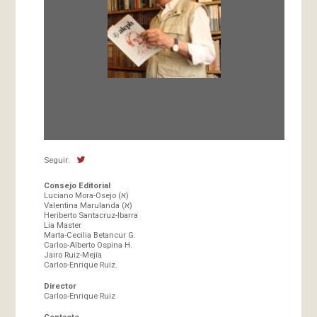
Fundada en 1966 por Carlos-Enrique Ruiz,
Director
Seguir:
Consejo Editorial
Luciano Mora-Osejo (א)
Valentina Marulanda (א)
Heriberto Santacruz-Ibarra
Lia Master
Marta-Cecilia Betancur G.
Carlos-Alberto Ospina H.
Jairo Ruiz-Mejía
Carlos-Enrique Ruiz.
Director
Carlos-Enrique Ruiz
Contacto