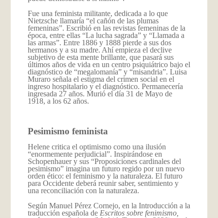
Fue una feminista militante, dedicada a lo que
Nietzsche llamaría “el cañón de las plumas
femeninas”. Escribió en las revistas femeninas de la
época, entre ellas “La lucha sagrada” y “Llamada a
las armas”. Entre 1886 y 1888 pierde a sus dos
hermanos y a su madre. Ahí empieza el declive
subjetivo de esta mente brillante, que pasará sus
últimos años de vida en un centro psiquiátrico bajo el
diagnóstico de “megalomanía” y “misandria”. Luisa
Muraro señala el estigma del crimen social en el
ingreso hospitalario y el diagnóstico. Permanecería
ingresada 27 años. Murió el día 31 de Mayo de
1918, a los 62 años.
Pesimismo feminista
Helene critica el optimismo como una ilusión
“enormemente perjudicial”. Inspirándose en
Schopenhauer y sus “Proposiciones cardinales del
pesimismo” imagina un futuro regido por un nuevo
orden ético: el feminismo y la naturaleza. El futuro
para Occidente deberá reunir saber, sentimiento y
una reconciliación con la naturaleza.
Según Manuel Pérez Cornejo, en la Introducción a la
traducción española de
Escritos sobre fenimismo,