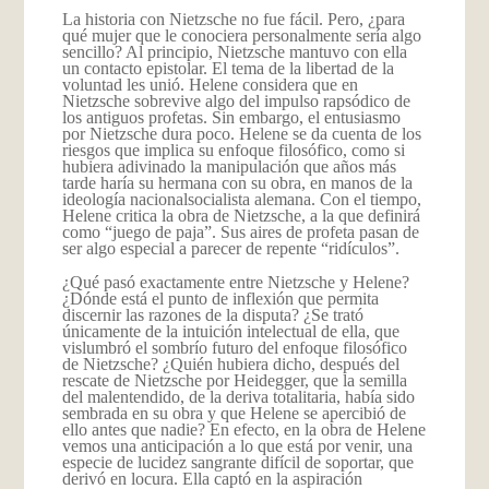
La historia con Nietzsche no fue fácil. Pero, ¿para
qué mujer que le conociera personalmente sería algo
sencillo? Al principio, Nietzsche mantuvo con ella
un contacto epistolar. El tema de la libertad de la
voluntad les unió. Helene considera que en
Nietzsche sobrevive algo del impulso rapsódico de
los antiguos profetas. Sin embargo, el entusiasmo
por Nietzsche dura poco. Helene se da cuenta de los
riesgos que implica su enfoque filosófico, como si
hubiera adivinado la manipulación que años más
tarde haría su hermana con su obra, en manos de la
ideología nacionalsocialista alemana. Con el tiempo,
Helene critica la obra de Nietzsche, a la que definirá
como “juego de paja”. Sus aires de profeta pasan de
ser algo especial a parecer de repente “ridículos”.
¿Qué pasó exactamente entre Nietzsche y Helene?
¿Dónde está el punto de inflexión que permita
discernir las razones de la disputa? ¿Se trató
únicamente de la intuición intelectual de ella, que
vislumbró el sombrío futuro del enfoque filosófico
de Nietzsche? ¿Quién hubiera dicho, después del
rescate de Nietzsche por Heidegger, que la semilla
del malentendido, de la deriva totalitaria, había sido
sembrada en su obra y que Helene se apercibió de
ello antes que nadie? En efecto, en la obra de Helene
vemos una anticipación a lo que está por venir, una
especie de lucidez sangrante difícil de soportar, que
derivó en locura. Ella captó en la aspiración