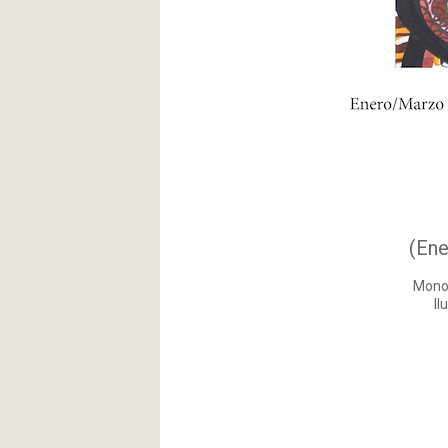
(Ene
Monog
Il