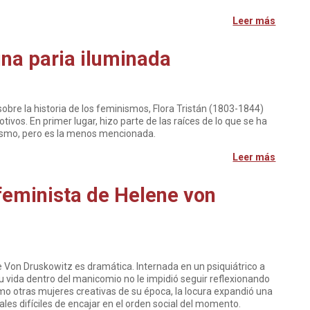
Leer más
 una paria iluminada
bre la historia de los feminismos, Flora Tristán (1803-1844)
tivos. En primer lugar, hizo parte de las raíces de lo que se ha
ismo, pero es la menos mencionada.
Leer más
feminista de Helene von
e Von Druskowitz es dramática. Internada en un psiquiátrico a
Su vida dentro del manicomio no le impidió seguir reflexionando
omo otras mujeres creativas de su época, la locura expandió una
ales difíciles de encajar en el orden social del momento.