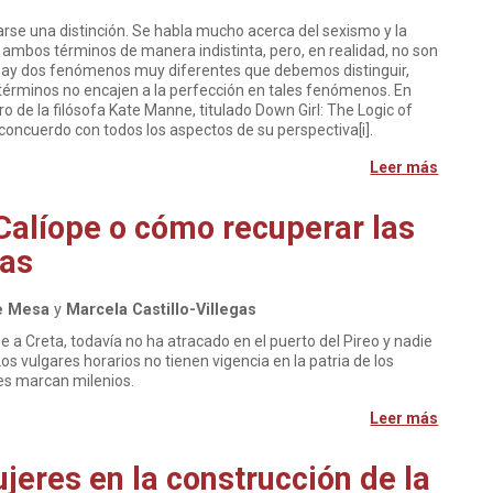
rse una distinción. Se habla mucho acerca del sexismo y la
ambos términos de manera indistinta, pero, en realidad, no son
 hay dos fenómenos muy diferentes que debemos distinguir,
rminos no encajen a la perfección en tales fenómenos. En
ro de la filósofa Kate Manne, titulado Down Girl: The Logic of
oncuerdo con todos los aspectos de su perspectiva[i].
Leer más
Calíope o cómo recuperar las
as
e Mesa
y
Marcela Castillo-Villegas
e a Creta, todavía no ha atracado en el puerto del Pireo y nadie
s vulgares horarios no tienen vigencia en la patria de los
jes marcan milenios.
Leer más
ujeres en la construcción de la