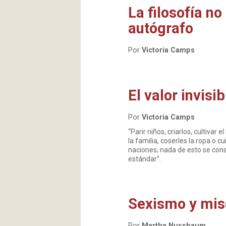
La filosofía n
autógrafo
Por
Victoria Camps
El valor invisi
Por
Victoria Camps
“Parir niños, criarlos, cultivar
la familia, coserles la ropa o 
naciones; nada de esto se cons
estándar”.
Sexismo y mis
Por
Martha Nussbaum