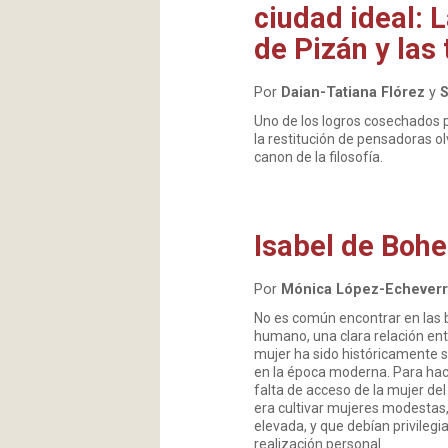
ciudad ideal: 
de Pizán y las
Por
Daian-Tatiana Flórez
y
S
Uno de los logros cosechados po
la restitución de pensadoras o
canon de la filosofía.
Isabel de Bohe
Por
Mónica López-Echeverr
No es común encontrar en las bi
humano, una clara relación entr
mujer ha sido históricamente se
en la época moderna. Para hac
falta de acceso de la mujer del
era cultivar mujeres modestas, 
elevada, y que debían privilegi
realización personal.