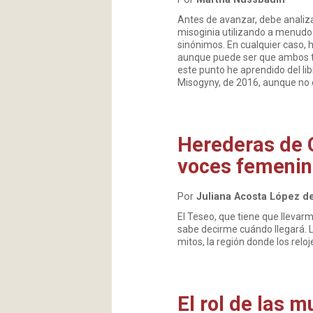
Antes de avanzar, debe analiza
misoginia utilizando a menudo 
sinónimos. En cualquier caso,
aunque puede ser que ambos té
este punto he aprendido del lib
Misogyny, de 2016, aunque no c
Herederas de 
voces femenin
Por
Juliana Acosta López d
El Teseo, que tiene que llevarm
sabe decirme cuándo llegará. Lo
mitos, la región donde los relo
El rol de las m