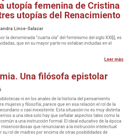
La utopía femenina de Cristina
 tres utopías del Renacimiento
andra Lince-Salazar
r la denominada “cuarta ola” del feminismo del siglo XXI[i], es
lvidadas, que en su mayor parte no estaban incluidas en el
Leer más
mia. Una filósofa epistolar
i
bliotecas ni en los anales de la historia del pensamiento
e mujeres y filosofía; parece que en esa relación el rol de la
cundario o casi inexistente. Esta situación no es muy distinta
ernos a una idea solo hay que señalar aspectos tales como la
 común a una instrucción formal. El ideal educativo de la época
misericordiosas que renunciaran a la instrucción intelectual
ar su rol de madres por encima de otras posibilidades de