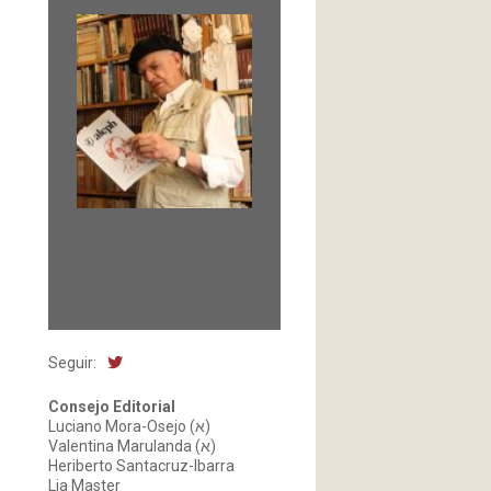
Fundada en 1966 por
Carlos-Enrique Ruiz,
Director
Seguir:
Consejo Editorial
Luciano Mora-Osejo (א)
Valentina Marulanda (א)
Heriberto Santacruz-Ibarra
Lia Master