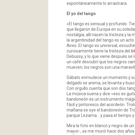
espontáneamente lo arrastrara.
El yo del tango
«El tango es sensual y profundo. Tie
que llegaron de Europa en su sole
nostalgia; allí nacen la tristeza y la
la argentinidad del tango es un act
Aires. El tango es universal, escuch
curiosamente tiene la tristeza del
bl
Debussy, y lo que viene después se 
un café descubrí que los negros cam
mueven; los negros son una maravil
Sábato enmudece un momento y susp
delgado se anima, se levanta y busc
Con orgullo cuenta que son dos tang
La música suena y dice «eso es guita
bandoneón es un instrumento mágico
fácil y pintoresco del acordeón. Troi
mañana se oye el bandoneón de Troilo
parque Lezama… y pasa el tiempo y la
Mira la foto en blanco y negro de un 
mayor-, se me murió hace dos años 