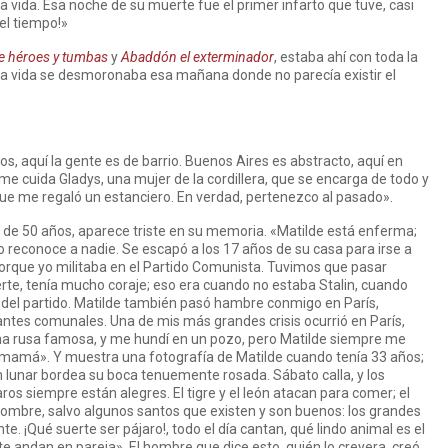
la vida. Esa noche de su muerte fue el primer infarto que tuve, casi
el tiempo!»
re héroes y tumbas
y
Abaddón el exterminador
, estaba ahí con toda la
la vida se desmoronaba esa mañana donde no parecía existir el
, aquí la gente es de barrio. Buenos Aires es abstracto, aquí en
 cuida Gladys, una mujer de la cordillera, que se encarga de todo y
que me regaló un estanciero. En verdad, pertenezco al pasado».
 de 50 años, aparece triste en su memoria. «Matilde está enferma;
o reconoce a nadie. Se escapó a los 17 años de su casa para irse a
 porque yo militaba en el Partido Comunista. Tuvimos que pasar
e, tenía mucho coraje; eso era cuando no estaba Stalin, cuando
 del partido. Matilde también pasó hambre conmigo en París,
tes comunales. Una de mis más grandes crisis ocurrió en París,
na rusa famosa, y me hundí en un pozo, pero Matilde siempre me
de mamá». Y muestra una fotografía de Matilde cuando tenía 33 años;
un lunar bordea su boca tenuemente rosada. Sábato calla, y los
aros siempre están alegres. El tigre y el león atacan para comer; el
hombre, salvo algunos santos que existen y son buenos: los grandes
e. ¡Qué suerte ser pájaro!, todo el día cantan, qué lindo animal es el
e andan en pareja». El hombre que dice esto, quién lo creyera, creó