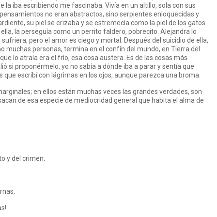
la iba escribiendo me fascinaba. Vivía en un altillo, sola con sus
 pensamientos no eran abstractos, sino serpientes enloquecidas y
 ardiente, su piel se erizaba y se estremecía como la piel de los gatos.
lla, la perseguía como un perrito faldero, pobrecito. Alejandra lo
ufriera, pero el amor es ciego y mortal. Después del suicidio de ella,
o muchas personas, termina en el confín del mundo, en Tierra del
ue lo atraía era el frío, esa cosa austera. Es de las cosas más
ió si proponérmelo, yo no sabía a dónde iba a parar y sentía que
 que escribí con lágrimas en los ojos, aunque parezca una broma.
arginales; en ellos están muchas veces las grandes verdades, son
sacan de esa especie de mediocridad general que habita el alma de
to y del crimen,
ernas,
s!