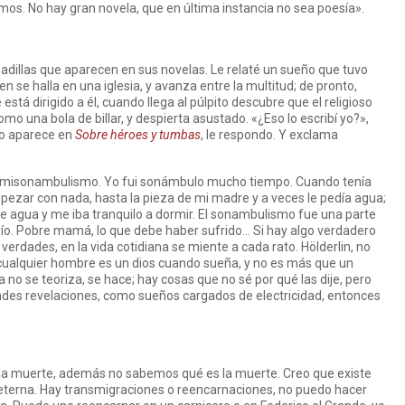
ismos. No hay gran novela, que en última instancia no sea poesía».
sadillas que aparecen en sus novelas. Le relaté un sueño que tuvo
en se halla en una iglesia, y avanza entre la multitud; de pronto,
stá dirigido a él, cuando llega al púlpito descubre que el religioso
como una bola de billar, y despierta asustado. «¿Eso lo escribí yo?»,
so aparece en
Sobre héroes y tumbas
, le respondo. Y exclama
emisonambulismo. Yo fui sonámbulo mucho tiempo. Cuando tenía
pezar con nada, hasta la pieza de mi madre y a veces le pedía agua;
 agua y me iba tranquilo a dormir. El sonambulismo fue una parte
ío. Pobre mamá, lo que debe haber sufrido… Si hay algo verdadero
s verdades, en la vida cotidiana se miente a cada rato. Hölderlin, no
 cualquier hombre es un dios cuando sueña, y no es más que un
 no se teoriza, se hace; hay cosas que no sé por qué las dije, pero
es revelaciones, como sueños cargados de electricidad, entonces
 la muerte, además no sabemos qué es la muerte. Creo que existe
 eterna. Hay transmigraciones o reencarnaciones, no puedo hacer