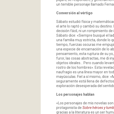
un temible personaje llamado Fernand
Conversión al vértigo
Sábato estudió física y matemáticas
el arte lo raptó y cambió su destino. 
decisión fácil, ni un rompimiento de 
Sábato dice: «Siempre busqué el lad
una familia muy estricta, donde lo 
tiempo, fuerzas oscuras me empujaro
una especie de encarnación de lo abs
pensamiento, esta ruptura de su yo, 
furor, las cosas abstractas, me di iny
objetos ideales… Pero cuando levant
rostro de los hombres». Esta revela
naufragio es una línea mayor en tod
mayúsculas. Fiel a sí mismo, dice: «Mi 
seguramente está llena de defectos
exploración desesperada del sentido 
Los personajes hablan
«Los personajes de mis novelas son i
protagonista de
Sobre héroes y tum
gracias a la literatura es un ser h