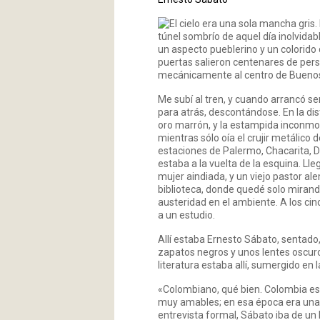
El cielo era una sola mancha gris
túnel sombrío de aquel día inolvidab
un aspecto pueblerino y un colorido 
puertas salieron centenares de perso
mecánicamente al centro de Buenos 
Me subí al tren, y cuando arrancó se
para atrás, descontándose. En la dist
oro marrón, y la estampida inconmov
mientras sólo oía el crujir metálic
estaciones de Palermo, Chacarita, D
estaba a la vuelta de la esquina. Ll
mujer aindiada, y un viejo pastor a
biblioteca, donde quedé solo mirando 
austeridad en el ambiente. A los ci
a un estudio.
Allí estaba Ernesto Sábato, sentado,
zapatos negros y unos lentes oscuro
literatura estaba allí, sumergido en l
«Colombiano, qué bien. Colombia es 
muy amables; en esa época era una d
entrevista formal, Sábato iba de un 