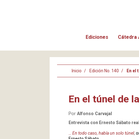
Ediciones
Cátedra 
Inicio
Edición No. 140
En el 
En el túnel de l
Por
Alfonso Carvajal
Entrevista con Ernesto Sábato rea
… En todo caso, había un solo túnel
,
o
Ernesto Sábato