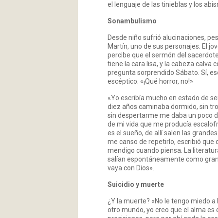
el lenguaje de las tinieblas y los ab
Sonambulismo
Desde niño sufrió alucinaciones, pe
Martín, uno de sus personajes. El jov
percibe que el sermón del sacerdote e
tiene la cara lisa, y la cabeza calva 
pregunta sorprendido Sábato. Sí, e
escéptico: «¡Qué horror, no!»
«Yo escribía mucho en estado de s
diez años caminaba dormido, sin tro
sin despertarme me daba un poco de
de mi vida que me producía escalofr
es el sueño, de allí salen las grande
me canso de repetirlo, escribió que
mendigo cuando piensa. La literatura
salían espontáneamente como grand
vaya con Dios».
Suicidio y muerte
¿Y la muerte? «No le tengo miedo a
otro mundo, yo creo que el alma es