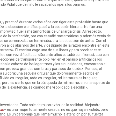
o Vidal que de niño le sacaba los ojos a los pájaros.
, y practicó durante varios años con rigor esta profesión hasta que
De la obsesión científica pasó a la obsesión literaria. No fue una
improviso: fue la metamorfosis de una larga crisis. Al respecto,
o de la perfección, por eso estudié matemáticas, y además venía de
que se comenzaba se terminaba; era la educación de antes. Con el
n a los abismos del arte, y desligado de la razón encontré en éste
tracto». El escritor coge uno de sus libros y para precisar este
lee con voz dificultosa: «Durante años estudié con frenesí, casi con
ecciones de transparente opio, viví en el paraíso artificial de los
aba la cabeza de los logaritmos y las sinuosidades, encontraba el
ción provoca grandes sombras y paraísos de lucidez. Por eso, el
a su obra; una secuela circular que dolorosamente escribe en
vida es irregular, todo es irregular, mi literatura es irregular,
, pero es cierto que en la búsqueda de mí mismo, en una especie de
de la existencia, es cuando me vi obligado a escribir».
nventados. Todo sale de mi corazón, de la realidad. Alejandra -
bas
– es una mujer totalmente creada, no es que haya existido, pero
umano. Es un personaje que llama mucho la atención por su fuerza