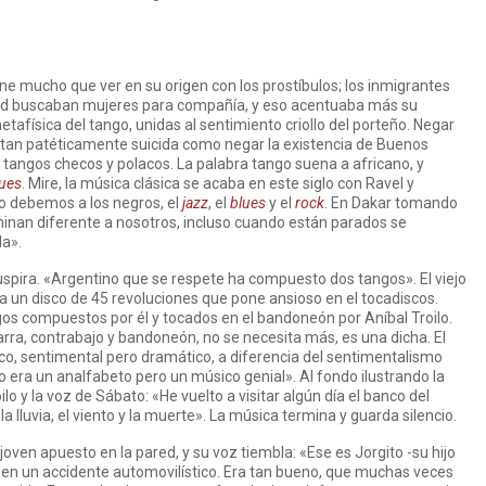
ne mucho que ver en su origen con los prostíbulos; los inmigrantes
dad buscaban mujeres para compañía, y eso acentuaba más su
 metafísica del tango, unidas al sentimiento criollo del porteño. Negar
o tan patéticamente suicida como negar la existencia de Buenos
é tangos checos y polacos. La palabra tango suena a africano, y
ues
. Mire, la música clásica se acaba en este siglo con Ravel y
lo debemos a los negros, el
jazz
, el
blues
y el
rock
. En Dakar tomando
inan diferente a nosotros, incluso cuando están parados se
la».
ira. «Argentino que se respete ha compuesto dos tangos». El viejo
a un disco de 45 revoluciones que pone ansioso en el tocadiscos.
os compuestos por él y tocados en el bandoneón por Aníbal Troilo.
rra, contrabajo y bandoneón, no se necesita más, es una dicha. El
, sentimental pero dramático, a diferencia del sentimentalismo
lo era un analfabeto pero un músico genial». Al fondo ilustrando la
 y la voz de Sábato: «He vuelto a visitar algún día el banco del
 lluvia, el viento y la muerte». La música termina y guarda silencio.
joven apuesto en la pared, y su voz tiembla: «Ese es Jorgito -su hijo
en un accidente automovilístico. Era tan bueno, que muchas veces