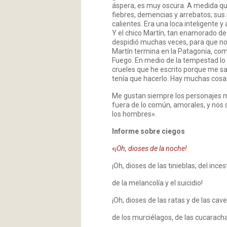
áspera, es muy oscura. A medida que 
fiebres, demencias y arrebatos; sus
calientes. Era una loca inteligente y
Y el chico Martín, tan enamorado de e
despidió muchas veces, para que no s
Martín termina en la Patagonia, com
Fuego. En medio de la tempestad lo q
crueles que he escrito porque me sal
tenía que hacerlo. Hay muchas cosas
Me gustan siempre los personajes m
fuera de lo común, amorales, y nos 
los hombres».
Informe sobre ciegos
«¡Oh, dioses de la noche!
¡Oh, dioses de las tinieblas, del inces
de la melancolía y el suicidio!
¡Oh, dioses de las ratas y de las cav
de los murciélagos, de las cucaracha