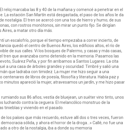
. El reloj marcaba las 8 y 40 de la mañana y comencé a penetrar en el
le. La estación San Martín está desgastada, el paso de los años le da
de nostalgia. El tren se acercó con una tos de hierro y humo; de sus
nas, con rostros monótonos, sin mirar un punto fijo. Se dirigían
Aires, a matar otro día más.
ntí un escalofrío, porque el tiempo empezaba a correr incierto, de
ancia quedó el centro de Buenos Aires, los edificios altos, el río de
ible de sus calles. Vi los bosques de Palermo, y casas y más casas,
o del tren que avanzaba como detenido en la memoria. Pasamos las
evoto, Suárez Peña, y por fin arribamos a Santos Lugares. La cita
egué a una casa de árboles grandes y oscuridad. Timbré y salió una
lemán que ladraba con timidez. La mujer me hizo seguir a una
centenares de libros de poesía, filosofía y literatura. Había paz y
nco minutos apareció la mujer, atravesamos un jardín, y me hizo pasar
 rumiando sus 86 años; vestía de bluejean, un suéter vino tinto, unos
s luchando contra la ceguera. El melancólico monstruo de la
as tinieblas y viviendo en el pasado.
de los países que más recuerdo, estuve allí dos o tres veces, fueron
emocracia sólida, y ahora el horror de la droga…» Callé, no fue una
lado a otro de la nostalgia, iba a donde su memoria