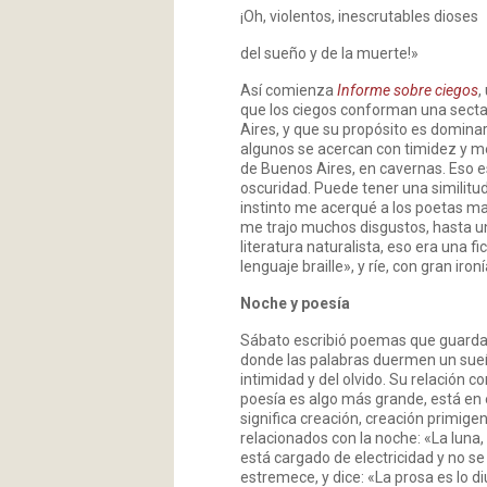
¡Oh, violentos, inescrutables dioses
del sueño y de la muerte!»
Así comienza
Informe sobre ciegos
,
que los ciegos conforman una secta 
Aires, y que su propósito es dominar
algunos se acercan con timidez y me
de Buenos Aires, en cavernas. Eso e
oscuridad. Puede tener una similitu
instinto me acerqué a los poetas ma
me trajo muchos disgustos, hasta un
literatura naturalista, eso era una 
lenguaje braille», y ríe, con gran i
Noche y poesía
Sábato escribió poemas que guarda 
donde las palabras duermen un sueño
intimidad y del olvido. Su relación c
poesía es algo más grande, está en el
significa creación, creación primig
relacionados con la noche: «La luna,
está cargado de electricidad y no se 
estremece, y dice: «La prosa es lo d