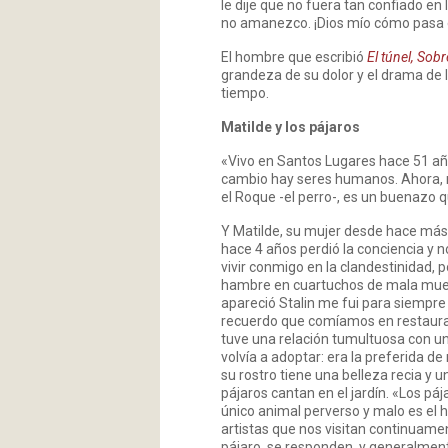
le dije que no fuera tan confiado en 
no amanezco. ¡Dios mío cómo pasa 
El hombre que escribió
El túnel, Sob
grandeza de su dolor y el drama de 
tiempo.
Matilde y los pájaros
«Vivo en Santos Lugares hace 51 años
cambio hay seres humanos. Ahora, me
el Roque -el perro-, es un buenazo 
Y Matilde, su mujer desde hace más
hace 4 años perdió la conciencia y n
vivir conmigo en la clandestinidad,
hambre en cuartuchos de mala muert
apareció Stalin me fui para siempre
recuerdo que comíamos en restauran
tuve una relación tumultuosa con u
volvía a adoptar: era la preferida 
su rostro tiene una belleza recia y 
pájaros cantan en el jardín. «Los páj
único animal perverso y malo es el 
artistas que nos visitan continuament
pájaro, se responden, y generalment