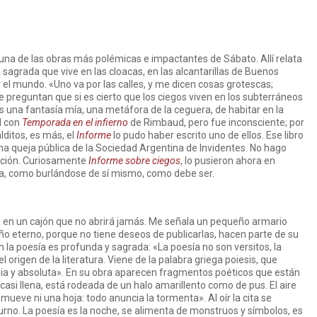
 una de las obras más polémicas e impactantes de Sábato. Allí relata
sagrada que vive en las cloacas, en las alcantarillas de Buenos
 el mundo. «Uno va por las calles, y me dicen cosas grotescas;
 preguntan que si es cierto que los ciegos viven en los subterráneos
s una fantasía mía, una metáfora de la ceguera, de habitar en la
d con
Temporada en el infierno
de Rimbaud, pero fue inconsciente; por
lditos, es más, el
Informe
lo pudo haber escrito uno de ellos. Ese libro
a queja pública de la Sociedad Argentina de Invidentes. No hago
ficción. Curiosamente
Informe sobre ciegos
, lo pusieron ahora en
ronía, como burlándose de sí mismo, como debe ser.
en un cajón que no abrirá jamás. Me señala un pequeño armario
 eterno, porque no tiene deseos de publicarlas, hacen parte de su
on la poesía es profunda y sagrada: «La poesía no son versitos, la
 origen de la literatura. Viene de la palabra griega poiesis, que
enia y absoluta». En su obra aparecen fragmentos poéticos que están
 casi llena, está rodeada de un halo amarillento como de pus. El aire
mueve ni una hoja: todo anuncia la tormenta». Al oír la cita se
iurno. La poesía es la noche, se alimenta de monstruos y símbolos, es