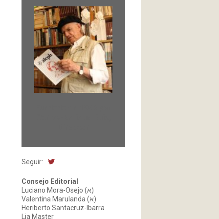
Fundada en 1966 por
Carlos-Enrique Ruiz,
Director
Seguir:
Consejo Editorial
Luciano Mora-Osejo (א)
Valentina Marulanda (א)
Heriberto Santacruz-Ibarra
Lia Master