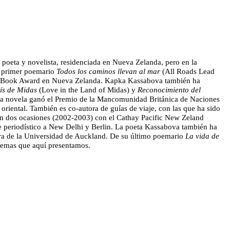
 poeta y novelista, residenciada en Nueva Zelanda, pero en la
u primer poemario
Todos los caminos llevan al mar
(All Roads Lead
a Book Award en Nueva Zelanda. Kapka Kassabova también ha
ís de Midas
(Love in the Land of Midas) y
Reconocimiento del
ma novela ganó el Premio de la Mancomunidad Británica de Naciones
r oriental. También es co-autora de guías de viaje, con las que ha sido
en dos ocasiones (2002-2003) con el Cathay Pacific New Zeland
je periodístico a New Delhi y Berlin. La poeta Kassabova también ha
ra de la Universidad de Auckland. De su último poemario
La vida de
oemas que aquí presentamos.