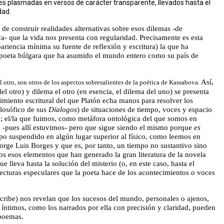
es plasmadas en versos de carácter transparente, llevados hasta el
dad.
e construir realidades alternativas sobre esos dilemas -de
ca- que la vida nos presenta con regularidad. Precisamente es esta
pariencia mínima su fuente de reflexión y escritura) la que ha
a poeta búlgara que ha asumido el mundo entero como su país de
Así,
l otro, son otros de los aspectos sobresalientes de la poética de Kassabova.
el otro) y dilema el otro (en esencia, el dilema del uno) se presenta
miento escritural del que Platón echa manos para resolver los
ilosófico de sus
Díalogos
) de situaciones de tiempo, voces y espacio
; el/la que fuimos, como metáfora ontológica del que somos en
ue -pues allí estuvimos- pero que sigue siendo el mismo porque
es
po suspendido en algún lugar superior al físico, como leemos en
orge Luis Borges y que es, por tanto, un tiempo no sustantivo sino
os esos elementos que han generado la gran literatura de la novela
e lleva hasta la solución del misterio (o, en este caso, hasta el
lecturas especulares que la poeta hace de los acontecimientos o voces
scribe) nos revelan que los sucesos del mundo, personales o ajenos,
 o íntimos, como los narrados por ella con precisión y claridad, pueden
 poemas.