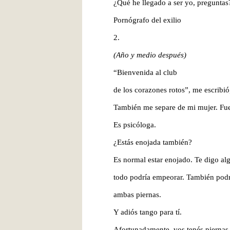
¿Qué he llegado a ser yo, preguntas
Pornógrafo del exilio
2.
(Año y medio después)
“Bienvenida al club
de los corazones rotos”, me escribió
También me separe de mi mujer. F
Es psicóloga.
¿Estás enojada también?
Es normal estar enojado. Te digo alg
todo podría empeorar. También podr
ambas piernas.
Y adiós tango para tí.
Afortunadamente, vos tenés piernas.