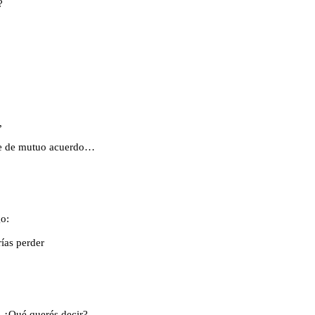
?
,
ue de mutuo acuerdo…
o:
ías perder
 ¿Qué querés decir?,