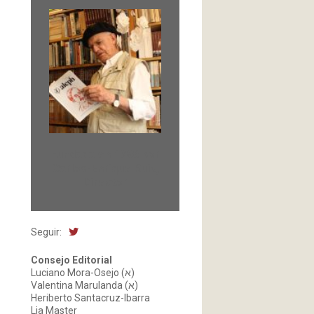
Fundada en 1966 por
Carlos-Enrique Ruiz,
Director
Seguir:
Consejo Editorial
Luciano Mora-Osejo (א)
Valentina Marulanda (א)
Heriberto Santacruz-Ibarra
Lia Master