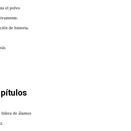
ta el polvo
esivamente.
ión de historia.
erás
pítulos
 hilera de álamos
z.