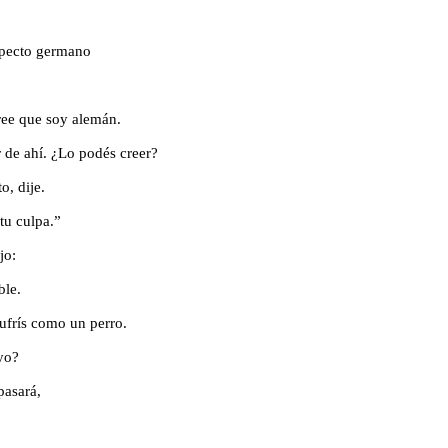
specto germano
ree que soy alemán.
 de ahí. ¿Lo podés creer?
o, dije.
tu culpa.”
jo:
ble.
ufrís como un perro.
 yo?
pasará,