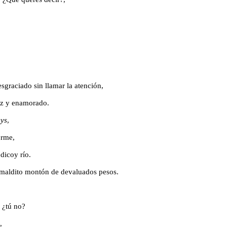
sgraciado sin llamar la atención,
iz y enamorado.
eys
,
orme,
ódico
y río.
maldito montón de devaluados pesos.
 ¿tú no?
,