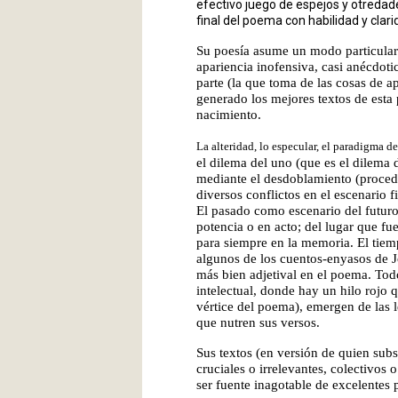
efectivo juego de espejos y otredad
final del poema con habilidad y clari
Su poesía asume un modo particular d
apariencia inofensiva, casi anécdoti
parte (la que toma de las cosas de a
generado los mejores textos de est
nacimiento.
La alteridad, lo especular, el paradigma de
el dilema del uno (que es el dilema d
mediante el desdoblamiento (procedi
diversos conflictos en el escenario f
El pasado como escenario del futuro
potencia o en acto; del lugar que f
para siempre en la memoria. El tiem
algunos de los cuentos-enyasos de J
más bien adjetival en el poema. Tod
intelectual, donde hay un hilo rojo qu
vértice del poema), emergen de las 
que nutren sus versos.
Sus textos (en versión de quien sub
cruciales o irrelevantes, colectivos
ser fuente inagotable de excelentes